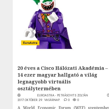
EuroAstra
20 éves a Cisco Hálózati Akadémia –
14 ezer magyar hallgató a világ
legnagyobb virtuális
osztálytermében
EUROASTRA - PETRÁSOVITS ZOLTÁN
2017.OKTÓBER.29. VASÁRNAP.
0
0
A World Economic Forum (WEF) szeptembe