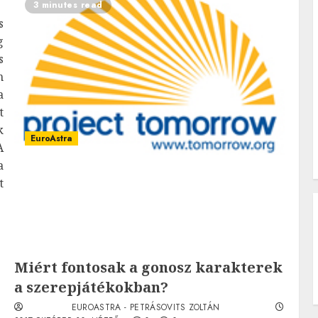
3 minutes read
s
g
s
n
a
t
k
EuroAstra
A
a
t
Miért fontosak a gonosz karakterek
a szerepjátékokban?
EUROASTRA - PETRÁSOVITS ZOLTÁN