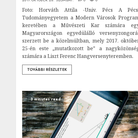
2017.OKTÓBER.28. SZOMBAT.
0
0
Foto: Horváth Attila -Univ. Pécs A Pécs
Tudományegyetem a Modern Városok Progra
keretében a Művészeti Kar számára eg
Magyarországon egyedülálló versenyzongorá
szerzett be a közelmúltban, mely 2017. októbe
25-én este „mutatkozott be” a nagyközönsé
számára a Liszt Ferenc Hangversenyteremben.
TOVÁBBI RÉSZLETEK
3 minutes read