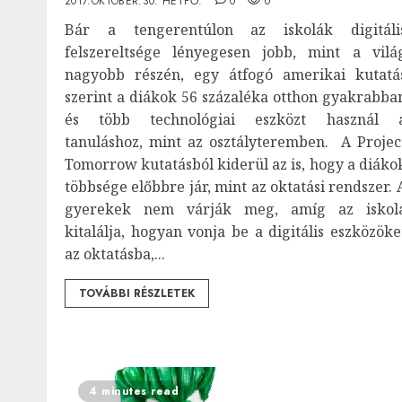
2017.OKTÓBER.30. HÉTFŐ.
0
0
Bár a tengerentúlon az iskolák digitáli
felszereltsége lényegesen jobb, mint a vilá
nagyobb részén, egy átfogó amerikai kutatá
szerint a diákok 56 százaléka otthon gyakrabba
és több technológiai eszközt használ 
tanuláshoz, mint az osztályteremben. A Projec
Tomorrow kutatásból kiderül az is, hogy a diáko
többsége előbbre jár, mint az oktatási rendszer. 
gyerekek nem várják meg, amíg az iskol
kitalálja, hogyan vonja be a digitális eszközöke
az oktatásba,...
TOVÁBBI RÉSZLETEK
4 minutes read