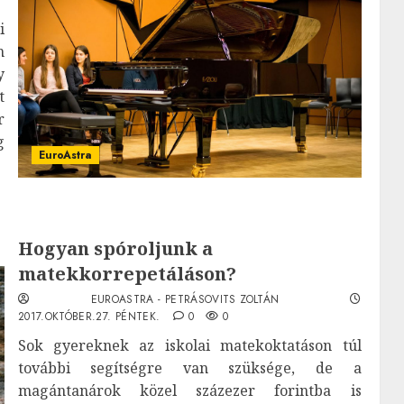
i
m
y
t
r
g
EuroAstra
Hogyan spóroljunk a
matekkorrepetáláson?
EUROASTRA - PETRÁSOVITS ZOLTÁN
2017.OKTÓBER.27. PÉNTEK.
0
0
Sok gyereknek az iskolai matekoktatáson túl
további segítségre van szüksége, de a
magántanárok közel százezer forintba is