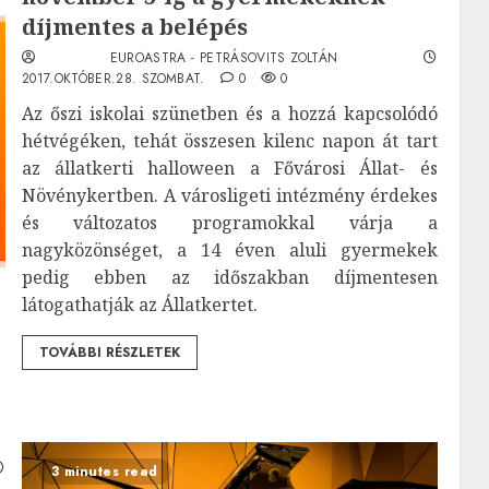
díjmentes a belépés
EUROASTRA - PETRÁSOVITS ZOLTÁN
2017.OKTÓBER.28. SZOMBAT.
0
0
Az őszi iskolai szünetben és a hozzá kapcsolódó
hétvégéken, tehát összesen kilenc napon át tart
az állatkerti halloween a Fővárosi Állat- és
Növénykertben. A városligeti intézmény érdekes
és változatos programokkal várja a
nagyközönséget, a 14 éven aluli gyermekek
pedig ebben az időszakban díjmentesen
látogathatják az Állatkertet.
TOVÁBBI RÉSZLETEK
3 minutes read