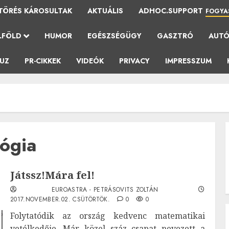
TÖRÉS KÁROSULTAK
AKTUÁLIS
ADHOC.SUPPORT
FOGYA
LFÖLD
HUMOR
EGÉSZSÉGÜGY
GASZTRÓ
AUT
AUZ
PR-CIKKEK
VIDEÓK
PRIVACY
IMPRESSZUM
gógia
Játssz!Mára fel!
EUROASTRA - PETRÁSOVITS ZOLTÁN
2017.NOVEMBER.02. CSÜTÖRTÖK.
0
0
Folytatódik az ország kedvenc matematikai
vetélkedője. Már közel száz csapat nevezett a