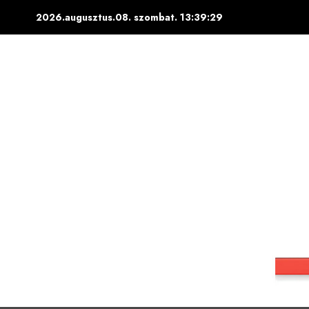
Skip
2026.augusztus.08. szombat.
13:39:30
to
content