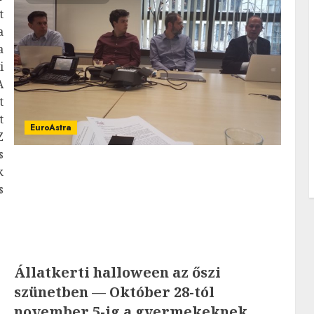
t
a
a
i
A
t
t
EuroAstra
Z
s
k
s
Állatkerti halloween az őszi
szünetben — Október 28-tól
november 5-ig a gyermekeknek