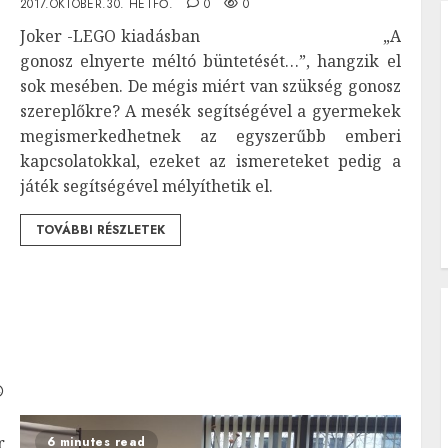
2017.OKTÓBER.30. HÉTFŐ.
0
0
Joker -LEGO kiadásban „A
gonosz elnyerte méltó büntetését…”, hangzik el
sok mesében. De mégis miért van szükség gonosz
szereplőkre? A mesék segítségével a gyermekek
megismerkedhetnek az egyszerűbb emberi
kapcsolatokkal, ezeket az ismereteket pedig a
játék segítségével mélyíthetik el.
TOVÁBBI RÉSZLETEK
r
6 minutes read