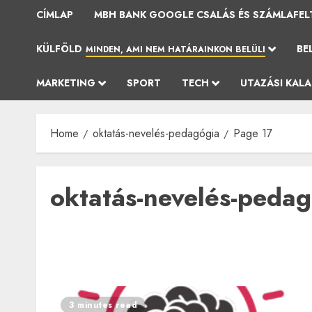
CÍMLAP
MBH BANK GOOGLE CSALÁS ÉS SZÁMLAFEL
KÜLFÖLD
BE
MINDEN, AMI NEM HATÁRAINKON BELÜLI
MARKETING
SPORT
TECH
UTAZÁSI KAL
Home
oktatás-nevelés-pedagógia
Page 17
oktatás-nevelés-peda
3 minutes read