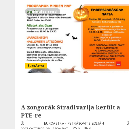
3 minutes read
EuroAstra
A zongorák Stradivarija került a
PTE-re
EUROASTRA - PETRÁSOVITS ZOLTÁN