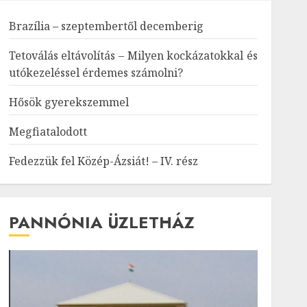
Brazília – szeptembertől decemberig
Tetoválás eltávolítás – Milyen kockázatokkal és
utókezeléssel érdemes számolni?
Hősök gyerekszemmel
Megfiatalodott
Fedezzük fel Közép-Ázsiát! – IV. rész
PANNÓNIA ÜZLETHÁZ