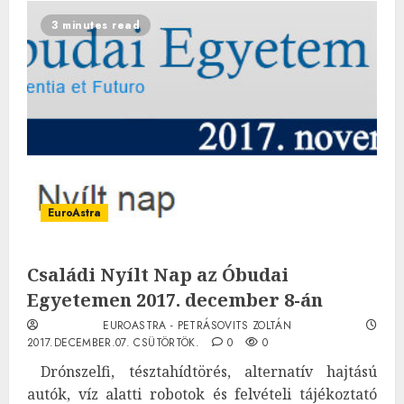
3 minutes read
EuroAstra
Családi Nyílt Nap az Óbudai
Egyetemen 2017. december 8-án
EUROASTRA - PETRÁSOVITS ZOLTÁN
2017.DECEMBER.07. CSÜTÖRTÖK.
0
0
Drónszelfi, tésztahídtörés, alternatív hajtású
autók, víz alatti robotok és felvételi tájékoztató