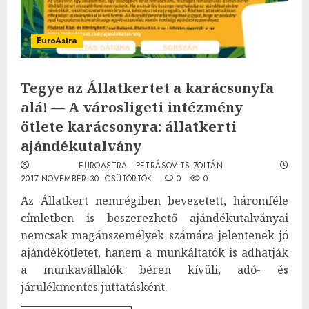
EuroAstra
Tegye az Állatkertet a karácsonyfa
alá! — A városligeti intézmény
ötlete karácsonyra: állatkerti
ajándékutalvány
EUROASTRA - PETRÁSOVITS ZOLTÁN
2017.NOVEMBER.30. CSÜTÖRTÖK.
0
0
Az Állatkert nemrégiben bevezetett, háromféle
címletben is beszerezhető ajándékutalványai
nemcsak magánszemélyek számára jelentenek jó
ajándékötletet, hanem a munkáltatók is adhatják
a munkavállalók béren kívüli, adó- és
járulékmentes juttatásként.