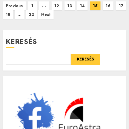
Bejegyzések
Previous
1
…
12
13
14
15
16
17
18
…
22
Next
lapozása
KERESÉS
KERESÉS