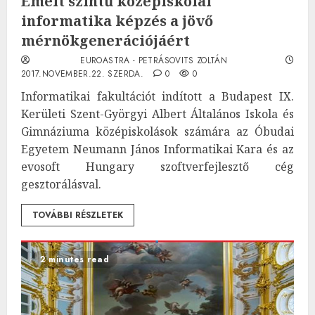
Emelt szintű középiskolai
informatika képzés a jövő
mérnökgenerációjáért
EUROASTRA - PETRÁSOVITS ZOLTÁN
2017.NOVEMBER.22. SZERDA.
0
0
Informatikai fakultációt indított a Budapest IX.
Kerületi Szent-Györgyi Albert Általános Iskola és
Gimnáziuma középiskolások számára az Óbudai
Egyetem Neumann János Informatikai Kara és az
evosoft Hungary szoftverfejlesztő cég
gesztorálásval.
TOVÁBBI RÉSZLETEK
2 minutes read