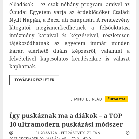
előadások – ez csak néhány program, amivel az
Óbudai Egyetem várja az érdeklődőket Családi
Nyílt Napján, a Bécsi úti campusán. A rendezvény
látogatói megismerkedhetnek a felsőoktatási
intézmény karaival és képzéseivel, részletesen
tájékozódhatnak az egyetem immár minden
karán elérhető duális képzésről, valamint a
felvételivel kapcsolatos kérdéseikre is választ
kaphatnak.
TOVÁBBI RÉSZLETEK
EuroAstra
3 MINUTES READ
Így puskáznak ma a diákok – a TOP
10 ultramodern puskázási módszer
EUROASTRA - PETRÁSOVITS ZOLTÁN
2017.DECEMBER.03. VASÁRNAP.
0
0