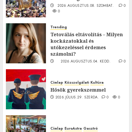
2026.AUGUSZTUS.08. SZOMBAT.
0
0
Trending
Tetoválás eltávolítás – Milyen
kockázatokkal és
utókezeléssel érdemes
számolni?
2026.AUGUSZTUS.04. KEDD.
0
0
Címlap
Közszolgálati
Kultúra
Hősök gyerekszemmel
2026.JÚLIUS.29. SZERDA.
0
0
Címlap
EuroAstra
Gasztró