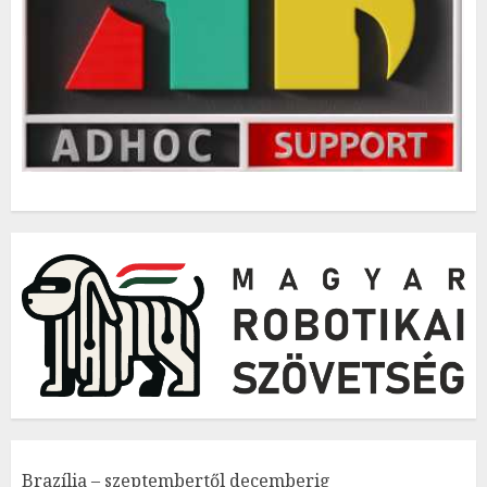
Brazília – szeptembertől decemberig