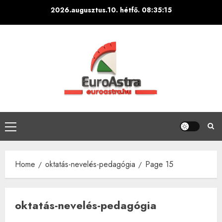
Skip
2026.augusztus.10. hétfő.
08:35:16
to
content
Primary
Menu
Home
oktatás-nevelés-pedagógia
Page 15
oktatás-nevelés-pedagógia