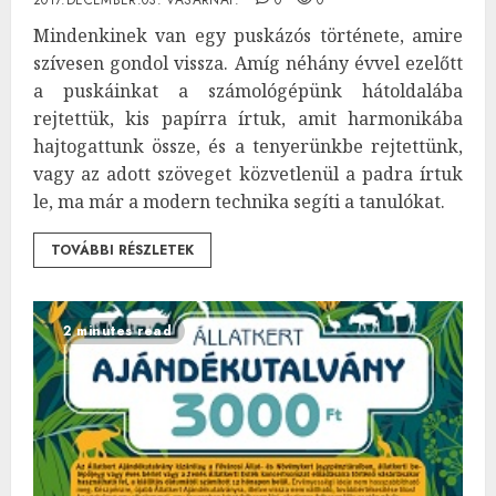
Mindenkinek van egy puskázós története, amire
szívesen gondol vissza. Amíg néhány évvel ezelőtt
a puskáinkat a számológépünk hátoldalába
rejtettük, kis papírra írtuk, amit harmonikába
hajtogattunk össze, és a tenyerünkbe rejtettünk,
vagy az adott szöveget közvetlenül a padra írtuk
le, ma már a modern technika segíti a tanulókat.
TOVÁBBI RÉSZLETEK
2 minutes read