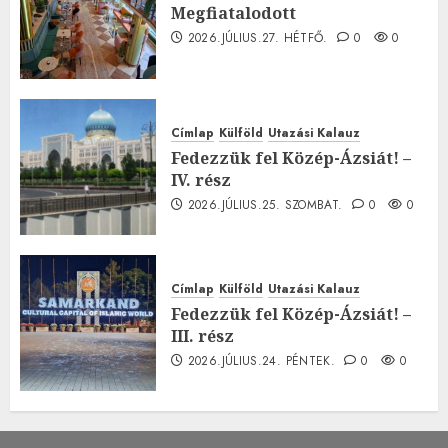
Megfiatalodott
2026.JÚLIUS.27. HÉTFŐ.
0
0
Címlap
Külföld
Utazási Kalauz
Fedezzük fel Közép-Ázsiát! –
IV. rész
2026.JÚLIUS.25. SZOMBAT.
0
0
Címlap
Külföld
Utazási Kalauz
Fedezzük fel Közép-Ázsiát! –
III. rész
2026.JÚLIUS.24. PÉNTEK.
0
0