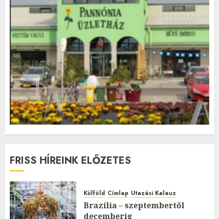
FRISS HÍREINK ELŐZETES
Külföld
Címlap
Utazási Kalauz
Brazília – szeptembertől
decemberig