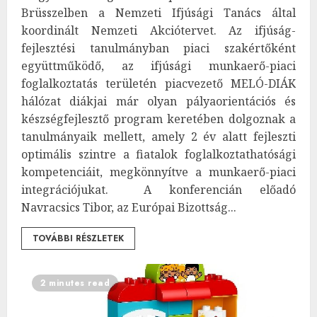
Brüsszelben a Nemzeti Ifjúsági Tanács által
koordinált Nemzeti Akciótervet. Az ifjúság-
fejlesztési tanulmányban piaci szakértőként
együttműködő, az ifjúsági munkaerő-piaci
foglalkoztatás területén piacvezető MELÓ-DIÁK
hálózat diákjai már olyan pályaorientációs és
készségfejlesztő program keretében dolgoznak a
tanulmányaik mellett, amely 2 év alatt fejleszti
optimális szintre a fiatalok foglalkoztathatósági
kompetenciáit, megkönnyítve a munkaerő-piaci
integrációjukat. A konferencián előadó
Navracsics Tibor, az Európai Bizottság...
TOVÁBBI RÉSZLETEK
2 minutes read