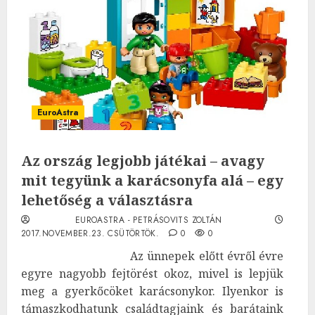
EuroAstra
Az ország legjobb játékai – avagy
mit tegyünk a karácsonyfa alá – egy
lehetőség a választásra
EUROASTRA - PETRÁSOVITS ZOLTÁN
2017.NOVEMBER.23. CSÜTÖRTÖK.
0
0
Az ünnepek előtt évről évre
egyre nagyobb fejtörést okoz, mivel is lepjük
meg a gyerkőcöket karácsonykor. Ilyenkor is
támaszkodhatunk családtagjaink és barátaink