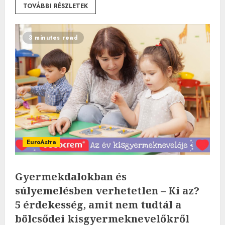
TOVÁBBI RÉSZLETEK
3 minutes read
EuroAstra
Gyermekdalokban és
súlyemelésben verhetetlen – Ki az?
5 érdekesség, amit nem tudtál a
bölcsődei kisgyermeknevelőkről