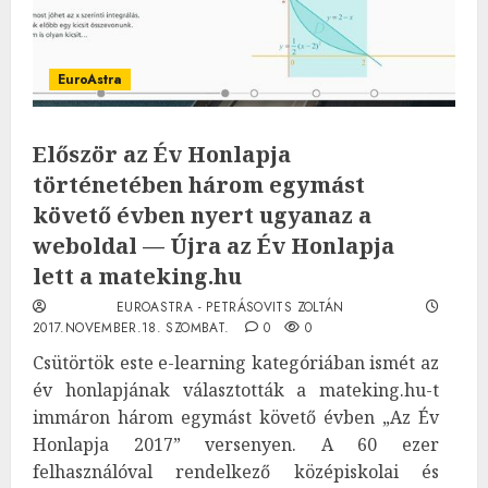
EuroAstra
Először az Év Honlapja
történetében három egymást
követő évben nyert ugyanaz a
weboldal — Újra az Év Honlapja
lett a mateking.hu
EUROASTRA - PETRÁSOVITS ZOLTÁN
2017.NOVEMBER.18. SZOMBAT.
0
0
Csütörtök este e-learning kategóriában ismét az
év honlapjának választották a mateking.hu-t
immáron három egymást követő évben „Az Év
Honlapja 2017” versenyen. A 60 ezer
felhasználóval rendelkező középiskolai és