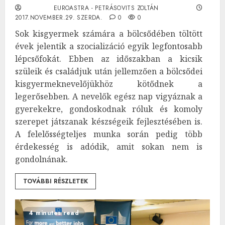
EUROASTRA - PETRÁSOVITS ZOLTÁN
2017.NOVEMBER.29. SZERDA.
0
0
Sok kisgyermek számára a bölcsődében töltött
évek jelentik a szocializáció egyik legfontosabb
lépcsőfokát. Ebben az időszakban a kicsik
szüleik és családjuk után jellemzően a bölcsődei
kisgyermeknevelőjükhöz kötődnek a
legerősebben. A nevelők egész nap vigyáznak a
gyerekekre, gondoskodnak róluk és komoly
szerepet játszanak készségeik fejlesztésében is.
A felelősségteljes munka során pedig több
érdekesség is adódik, amit sokan nem is
gondolnának.
TOVÁBBI RÉSZLETEK
4 minutes read