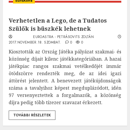
EuroAstra
Verhetetlen a Lego, de a Tudatos
Szülők is büszkék lehetnek
EUROASTRA - PETRÁSOVITS ZOLTÁN
2017.NOVEMBER.18. SZOMBAT.
0
0
Kiosztották az Ország Játéka pályázat szakmai- és
közönség díjait kilenc játékkategóriában. A hazai
játékpiac rangos szakmai vetélkedőjét immár
ötödszörre rendezték meg, de az idei igazi
áttörést jelentett. A benevezett játékújdonságok
száma a tavalyihoz képest megduplázódott, idén
97 versenyeztettek a forgalmazók, a közönség
díjra pedig több tízezer szavazat érkezett.
TOVÁBBI RÉSZLETEK