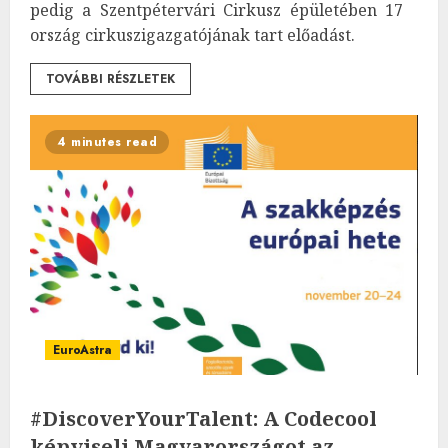
pedig a Szentpétervári Cirkusz épületében 17
ország cirkuszigazgatójának tart előadást.
TOVÁBBI RÉSZLETEK
4 minutes read
EuroAstra
#DiscoverYourTalent: A Codecool
képviseli Magyarországot az