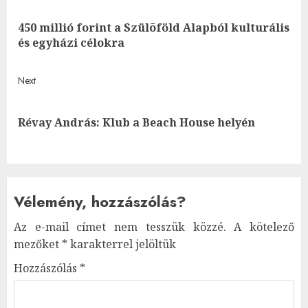
navigation
450 millió forint a Szülõföld Alapból kulturális
Pre
és egyházi célokra
post
Next
Next
Révay András: Klub a Beach House helyén
post:
Vélemény, hozzászólás?
Az e-mail címet nem tesszük közzé.
A kötelező
mezőket
*
karakterrel jelöltük
Hozzászólás
*