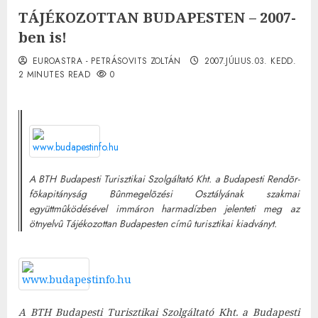
TÁJÉKOZOTTAN BUDAPESTEN – 2007-
ben is!
EUROASTRA - PETRÁSOVITS ZOLTÁN
2007.JÚLIUS.03. KEDD.
2 MINUTES READ
0
A BTH Budapesti Turisztikai Szolgáltató Kht. a Budapesti Rendõr-
fõkapitányság Bûnmegelõzési Osztályának szakmai
együttmûködésével immáron harmadízben jelenteti meg az
ötnyelvû Tájékozottan Budapesten címû turisztikai kiadványt.
A BTH Budapesti Turisztikai Szolgáltató Kht. a Budapesti