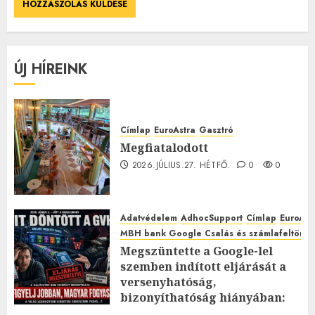
ÚJ HÍREINK
Címlap
EuroAstra
Gasztró
Megfiatalodott
2026.JÚLIUS.27. HÉTFŐ.
0
0
Adatvédelem
AdhocSupport
Címlap
EuroAst
MBH bank Google Csalás és számlafeltörés 
Megszüntette a Google-lel
szemben indított eljárását a
versenyhatóság,
bizonyíthatóság hiányában:
TE mit gondolsz erről?