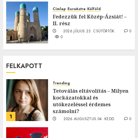
2026.JÚLIUS.23. CSÜTÖRTÖK.
0
Címlap
EuroAstra
Külföld
0
Fedezzük fel Közép-Ázsiát! –
II. rész
2026.JÚLIUS.23. CSÜTÖRTÖK.
0
0
FELKAPOTT
Trending
Tetoválás eltávolítás – Milyen
kockázatokkal és
utókezeléssel érdemes
számolni?
1
2026.AUGUSZTUS.04. KEDD.
0
0