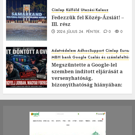
Címlap
Külföld
Utazási Kalauz
Fedezzük fel Közép-Ázsiát! –
III. rész
2026.JÚLIUS.24. PÉNTEK.
0
0
Adatvédelem
AdhocSupport
Címlap
EuroAst
MBH bank Google Csalás és számlafeltörés 
Megszüntette a Google-lel
szemben indított eljárását a
versenyhatóság,
bizonyíthatóság hiányában:
TE mit gondolsz erről?
2026.JÚLIUS.23. CSÜTÖRTÖK.
0
0