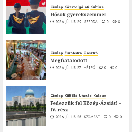
Címlap
Közszolgálati
Kultúra
Hősök gyerekszemmel
2026.JÚLIUS.29. SZERDA.
0
0
Címlap
EuroAstra
Gasztró
Megfiatalodott
2026.JÚLIUS.27. HÉTFŐ.
0
0
Címlap
Külföld
Utazási Kalauz
Fedezzük fel Közép-Ázsiát! –
IV. rész
2026.JÚLIUS.25. SZOMBAT.
0
0