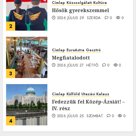
Címlap
Közszolgálati
Kultúra
Hősök gyerekszemmel
2026.JÚLIUS.29. SZERDA.
0
0
2
Címlap
EuroAstra
Gasztró
Megfiatalodott
2026.JÚLIUS.27. HÉTFŐ.
0
0
3
Címlap
Külföld
Utazási Kalauz
Fedezzük fel Közép-Ázsiát! –
IV. rész
2026.JÚLIUS.25. SZOMBAT.
0
0
4