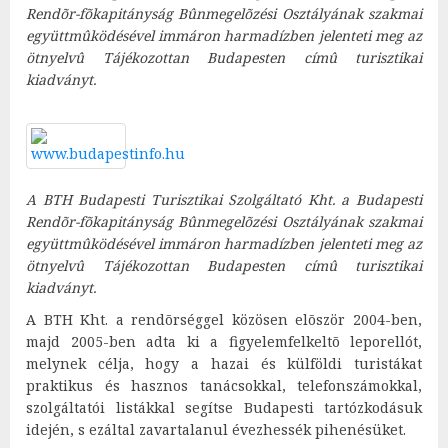
Rendõr-fõkapitányság Bûnmegelõzési Osztályának szakmai
együttmûködésével immáron harmadízben jelenteti meg az
ötnyelvû Tájékozottan Budapesten címû turisztikai
kiadványt.
A BTH Budapesti Turisztikai Szolgáltató Kht. a Budapesti
Rendõr-fõkapitányság Bûnmegelõzési Osztályának szakmai
együttmûködésével immáron harmadízben jelenteti meg az
ötnyelvû Tájékozottan Budapesten címû turisztikai
kiadványt.
A BTH Kht. a rendõrséggel közösen elõször 2004-ben,
majd 2005-ben adta ki a figyelemfelkeltõ leporellót,
melynek célja, hogy a hazai és külföldi turistákat
praktikus és hasznos tanácsokkal, telefonszámokkal,
szolgáltatói listákkal segítse Budapesti tartózkodásuk
idején, s ezáltal zavartalanul évezhessék pihenésüket.