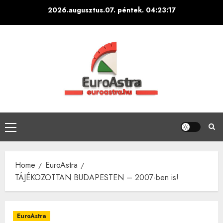
Skip
2026.augusztus.07. péntek.
04:23:18
to
content
Primary
Menu
Home
EuroAstra
TÁJÉKOZOTTAN BUDAPESTEN – 2007-ben is!
EuroAstra