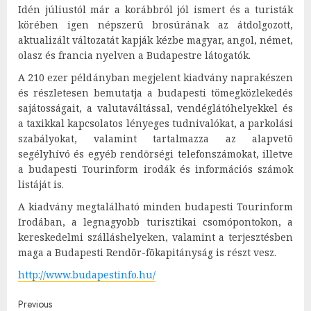
Idén júliustól már a korábbról jól ismert és a turisták
körében igen népszerû brosúrának az átdolgozott,
aktualizált változatát kapják kézbe magyar, angol, német,
olasz és francia nyelven a Budapestre látogatók.
A 210 ezer példányban megjelent kiadvány naprakészen
és részletesen bemutatja a budapesti tömegközlekedés
sajátosságait, a valutaváltással, vendéglátóhelyekkel és
a taxikkal kapcsolatos lényeges tudnivalókat, a parkolási
szabályokat, valamint tartalmazza az alapvetõ
segélyhívó és egyéb rendõrségi telefonszámokat, illetve
a budapesti Tourinform irodák és információs számok
listáját is.
A kiadvány megtalálható minden budapesti Tourinform
Irodában, a legnagyobb turisztikai csomópontokon, a
kereskedelmi szálláshelyeken, valamint a terjesztésben
maga a Budapesti Rendõr-fõkapitányság is részt vesz.
http://www.budapestinfo.hu/
Post
Previous