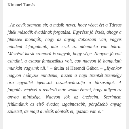
Kimmel Tamás.
„Az egyik szemem sír, a másik nevet, hogy véget ért a Társas
játék második évadának forgatása. Egyrészt jó érzés, ahogy a
filmesek mondják, hogy az anyag dobozban van, vagyis
mindent leforgattunk, már csak az utómunka van hátra.
Másrészt kicsit szomorú is vagyok, hogy vége. Nagyon jó volt
csinálni, a csapat fantasztikus volt, egy nagyon jó hangulatú
munkán vagyunk túl.”
– árulta el Herendi Gábor. –
„Ilyenkor
nagyon hiányzik mindenki, hiszen a napi tizenkét-tizennégy
óra együttlét igencsak összekovácsolja a társaságot. A
forgatás végével a rendező már szokta érezni, hogy milyen az
anyag minősége. Nagyon jók az érzéseim. Szerintem
felülmúltuk az első évadot, izgalmasabb, pörgősebb anyag
született, de majd a nézők döntsék el, igazam van-e.”