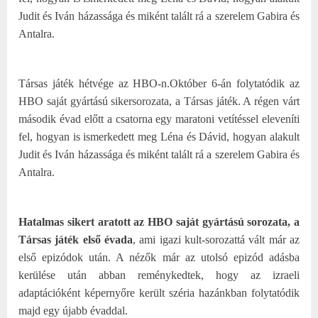
Judit és Iván házassága és miként talált rá a szerelem Gabira és
Antalra.
Társas játék hétvége az HBO-n.
Október 6-án folytatódik az
HBO saját gyártású sikersorozata, a Társas játék. A régen várt
második évad előtt a csatorna egy maratoni vetítéssel eleveníti
fel, hogyan is ismerkedett meg Léna és Dávid, hogyan alakult
Judit és Iván házassága és miként talált rá a szerelem Gabira és
Antalra.
Hatalmas sikert aratott az HBO saját gyártású sorozata, a
Társas játék első évada
, ami igazi kult-sorozattá vált már az
első epizódok után. A nézők már az utolsó epizód adásba
kerülése után abban reménykedtek, hogy az izraeli
adaptációként képernyőre került széria hazánkban folytatódik
majd egy újabb évaddal.