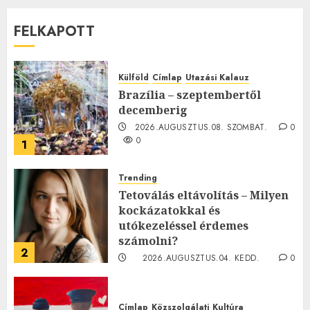
FELKAPOTT
Külföld
Címlap
Utazási Kalauz
Brazília – szeptembertől
decemberig
2026.AUGUSZTUS.08. SZOMBAT.
0
0
1
Trending
Tetoválás eltávolítás – Milyen
kockázatokkal és
utókezeléssel érdemes
számolni?
2
2026.AUGUSZTUS.04. KEDD.
0
0
Címlap
Közszolgálati
Kultúra