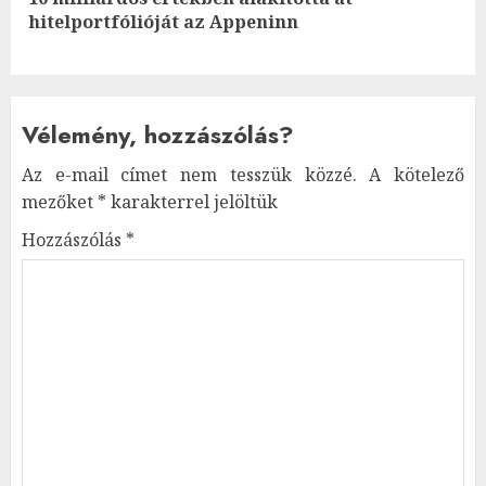
Next
hitelportfólióját az Appeninn
post:
Vélemény, hozzászólás?
Az e-mail címet nem tesszük közzé.
A kötelező
mezőket
*
karakterrel jelöltük
Hozzászólás
*