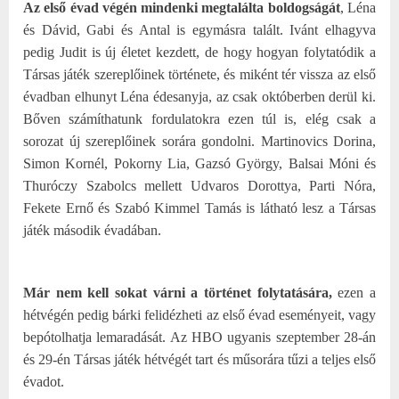
Az első évad végén mindenki megtalálta boldogságát
, Léna
és Dávid, Gabi és Antal is egymásra talált. Ivánt elhagyva
pedig Judit is új életet kezdett, de hogy hogyan folytatódik a
Társas játék szereplőinek története, és miként tér vissza az első
évadban elhunyt Léna édesanyja, az csak októberben derül ki.
Bőven számíthatunk fordulatokra ezen túl is, elég csak a
sorozat új szereplőinek sorára gondolni. Martinovics Dorina,
Simon Kornél, Pokorny Lia, Gazsó György, Balsai Móni és
Thuróczy Szabolcs mellett Udvaros Dorottya, Parti Nóra,
Fekete Ernő és Szabó Kimmel Tamás is látható lesz a Társas
játék második évadában.
Már nem kell sokat várni a történet folytatására,
ezen a
hétvégén pedig bárki felidézheti az első évad eseményeit, vagy
bepótolhatja lemaradását. Az HBO ugyanis szeptember 28-án
és 29-én Társas játék hétvégét tart és műsorára tűzi a teljes első
évadot.