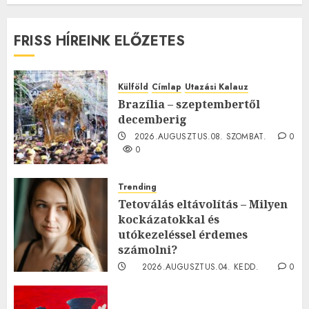
FRISS HÍREINK ELŐZETES
Külföld
Címlap
Utazási Kalauz
Brazília – szeptembertől
decemberig
2026.AUGUSZTUS.08. SZOMBAT.
0
0
Trending
Tetoválás eltávolítás – Milyen
kockázatokkal és
utókezeléssel érdemes
számolni?
2026.AUGUSZTUS.04. KEDD.
0
0