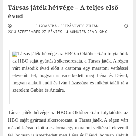
Társas játék hétvége – A teljes első
évad
EUROASTRA - PETRÁSOVITS ZOLTÁN
2013.SZEPTEMBER.27. PÉNTEK.
4 MINUTES READ
0
Társas játék hétvége az HBO-n.
Október 6-án folytatódik
az HBO saját gyártású sikersorozata, a Társas játék. A régen
várt második évad előtt a csatorna egy maratoni vetítéssel
eleveníti fel, hogyan is ismerkedett meg Léna és Dávid,
hogyan alakult Judit és Iván házassága és miként talált rá a
szerelem Gabira és Antalra.
Társas játék hétvége az HBO-n.
Október 6-án folytatódik az
HBO saját gyártású sikersorozata, a Társas játék. A régen várt
második évad előtt a csatorna egy maratoni vetítéssel eleveníti
fel, hogyan is ismerkedett meg Léna és Dávid, hogyan alakult