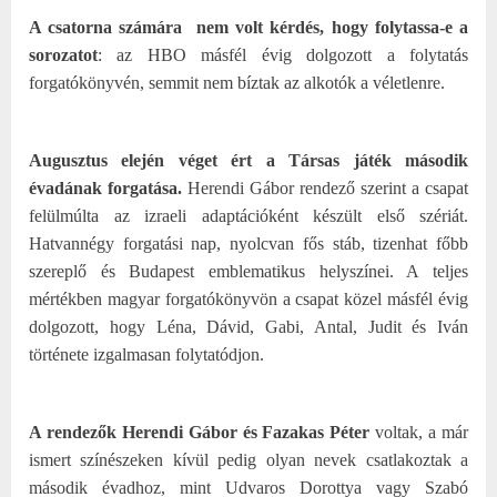
A csatorna számára nem volt kérdés, hogy folytassa-e a
sorozatot
: az HBO másfél évig dolgozott a folytatás
forgatókönyvén, semmit nem bíztak az alkotók a véletlenre.
Augusztus elején véget ért a Társas játék második
évadának forgatása.
Herendi Gábor rendező szerint a csapat
felülmúlta az izraeli adaptációként készült első szériát.
Hatvannégy forgatási nap, nyolcvan fős stáb, tizenhat főbb
szereplő és Budapest emblematikus helyszínei. A teljes
mértékben magyar forgatókönyvön a csapat közel másfél évig
dolgozott, hogy Léna, Dávid, Gabi, Antal, Judit és Iván
története izgalmasan folytatódjon.
A rendezők Herendi Gábor és Fazakas Péter
voltak, a már
ismert színészeken kívül pedig olyan nevek csatlakoztak a
második évadhoz, mint Udvaros Dorottya vagy Szabó