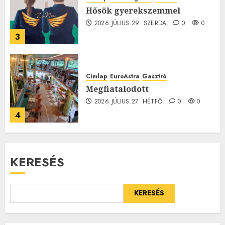
Hősök gyerekszemmel
2026.JÚLIUS.29. SZERDA.
0
0
3
Címlap
EuroAstra
Gasztró
Megfiatalodott
2026.JÚLIUS.27. HÉTFŐ.
0
0
4
KERESÉS
KERESÉS