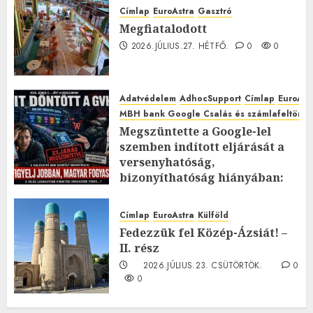
Címlap
EuroAstra
Gasztró
Megfiatalodott
2026.JÚLIUS.27. HÉTFŐ.
0
0
Adatvédelem
AdhocSupport
Címlap
EuroAst
MBH bank Google Csalás és számlafeltörés 
Megszüntette a Google-lel
szemben indított eljárását a
versenyhatóság,
bizonyíthatóság hiányában:
TE mit gondolsz erről?
2026.JÚLIUS.23. CSÜTÖRTÖK.
0
Címlap
EuroAstra
Külföld
0
Fedezzük fel Közép-Ázsiát! –
II. rész
2026.JÚLIUS.23. CSÜTÖRTÖK.
0
0