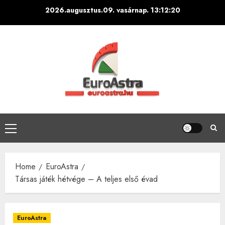
Skip
2026.augusztus.09. vasárnap.
13:12:21
to
content
Primary
Menu
Home
EuroAstra
Társas játék hétvége – A teljes első évad
EuroAstra