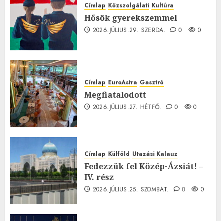
Címlap
Közszolgálati
Kultúra
Hősök gyerekszemmel
2026.JÚLIUS.29. SZERDA.
0
0
Címlap
EuroAstra
Gasztró
Megfiatalodott
2026.JÚLIUS.27. HÉTFŐ.
0
0
Címlap
Külföld
Utazási Kalauz
Fedezzük fel Közép-Ázsiát! –
IV. rész
2026.JÚLIUS.25. SZOMBAT.
0
0