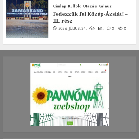
Címlap
Külföld
Utazási Kalauz
Fedezzük fel Közép-Ázsiát! –
III. rész
2026.JÚLIUS.24. PÉNTEK.
0
0