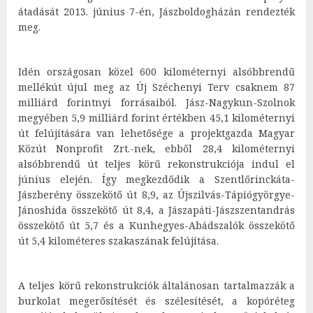
átadását 2013. június 7-én, Jászboldogházán rendezték
meg.
Idén országosan közel 600 kilométernyi alsóbbrendű
mellékút újul meg az Új Széchenyi Terv csaknem 87
milliárd forintnyi forrásaiból. Jász-Nagykun-Szolnok
megyében 5,9 milliárd forint értékben 45,1 kilométernyi
út felújítására van lehetősége a projektgazda Magyar
Közút Nonprofit Zrt.-nek, ebből 28,4 kilométernyi
alsóbbrendű út teljes körű rekonstrukciója indul el
június elején. Így megkezdődik a Szentlőrinckáta-
Jászberény összekötő út 8,9, az Újszilvás-Tápiógyörgye-
Jánoshida összekötő út 8,4, a Jászapáti-Jászszentandrás
összekötő út 5,7 és a Kunhegyes-Abádszalók összekötő
út 5,4 kilométeres szakaszának felújítása.
A teljes körű rekonstrukciók általánosan tartalmazzák a
burkolat megerősítését és szélesítését, a kopóréteg