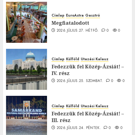
Címlap
EuroAstra
Gasztró
Megfiatalodott
2026.JÚLIUS.27. HÉTFŐ.
0
0
Címlap
Külföld
Utazási Kalauz
Fedezzük fel Közép-Ázsiát! –
IV. rész
2026.JÚLIUS.25. SZOMBAT.
0
0
Címlap
Külföld
Utazási Kalauz
Fedezzük fel Közép-Ázsiát! –
III. rész
2026.JÚLIUS.24. PÉNTEK.
0
0