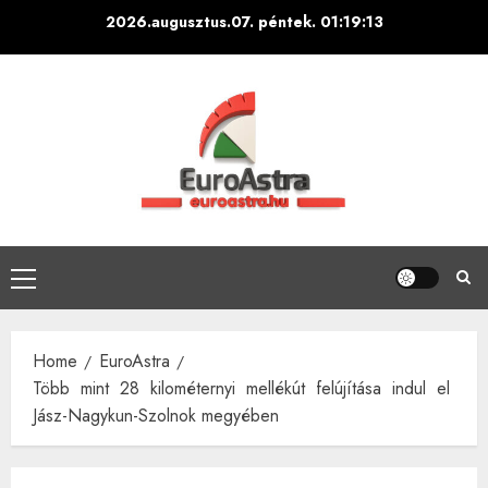
Skip
2026.augusztus.07. péntek.
01:19:14
to
content
Primary
Menu
Home
EuroAstra
Több mint 28 kilométernyi mellékút felújítása indul el
Jász-Nagykun-Szolnok megyében