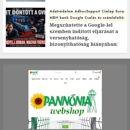
Adatvédelem
AdhocSupport
Címlap
EuroAst
MBH bank Google Csalás és számlafeltörés 
Megszüntette a Google-lel
szemben indított eljárását a
versenyhatóság,
bizonyíthatóság hiányában:
TE mit gondolsz erről?
2026.JÚLIUS.23. CSÜTÖRTÖK.
0
0