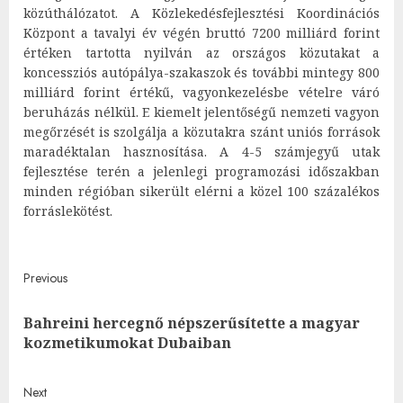
közúthálózatot. A Közlekedésfejlesztési Koordinációs
Központ a tavalyi év végén bruttó 7200 milliárd forint
értéken tartotta nyilván az országos közutakat a
koncessziós autópálya-szakaszok és további mintegy 800
milliárd forint értékű, vagyonkezelésbe vételre váró
beruházás nélkül. E kiemelt jelentőségű nemzeti vagyon
megőrzését is szolgálja a közutakra szánt uniós források
maradéktalan hasznosítása. A 4-5 számjegyű utak
fejlesztése terén a jelenlegi programozási időszakban
minden régióban sikerült elérni a közel 100 százalékos
forráslekötést.
Post
Previous
navigation
Bahreini hercegnő népszerűsítette a magyar
Pre
kozmetikumokat Dubaiban
post
Next