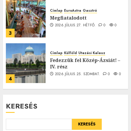
Címlap
EuroAstra
Gasztró
Megfiatalodott
2026.JÚLIUS.27. HÉTFŐ.
0
0
3
Címlap
Külföld
Utazási Kalauz
Fedezzük fel Közép-Ázsiát! –
IV. rész
2026.JÚLIUS.25. SZOMBAT.
0
0
4
KERESÉS
KERESÉS