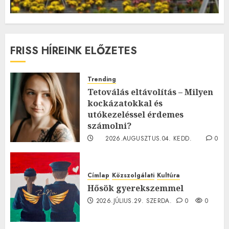
FRISS HÍREINK ELŐZETES
Trending
Tetoválás eltávolítás – Milyen
kockázatokkal és
utókezeléssel érdemes
számolni?
2026.AUGUSZTUS.04. KEDD.
0
0
Címlap
Közszolgálati
Kultúra
Hősök gyerekszemmel
2026.JÚLIUS.29. SZERDA.
0
0