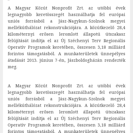
A Magyar Közút Nonprofit Zrt. az utóbbi évek
legnagyobb keretösszegét használhatja fel európai
uniós forrásból a Jász-Nagykun-Szolnok megyei
mellékúthálózat rekonstrukciójára. A közútkezelő 28,4
kilométernyi erősen leromlott állapotú útszakasz
felújítását indítja el az Új Széchenyi Terv Regionális
Operatív Programok keretében, összesen 3,18 milliárd
forintos támogatásból. A munkaterületek ünnepélyes
átadását 2013. június 7-én, Jászboldogházán rendezték
meg.
A Magyar Közút Nonprofit Zrt. az utóbbi évek
legnagyobb keretösszegét használhatja fel európai
uniós forrásból a Jász-Nagykun-Szolnok megyei
mellékúthálózat rekonstrukciójára. A közútkezelő 28,4
kilométernyi erősen leromlott állapotú útszakasz
felújítását indítja el az Új Széchenyi Terv Regionális
Operatív Programok keretében, összesen 3,18 milliárd
forintos támogatásból. A munkaterületek ünnepélyes