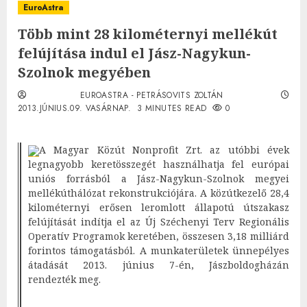
EuroAstra
Több mint 28 kilométernyi mellékút
felújítása indul el Jász-Nagykun-
Szolnok megyében
EUROASTRA - PETRÁSOVITS ZOLTÁN
2013.JÚNIUS.09. VASÁRNAP.
3 MINUTES READ
0
A Magyar Közút Nonprofit Zrt. az utóbbi évek
legnagyobb keretösszegét használhatja fel európai
uniós forrásból a Jász-Nagykun-Szolnok megyei
mellékúthálózat rekonstrukciójára. A közútkezelő 28,4
kilométernyi erősen leromlott állapotú útszakasz
felújítását indítja el az Új Széchenyi Terv Regionális
Operatív Programok keretében, összesen 3,18 milliárd
forintos támogatásból. A munkaterületek ünnepélyes
átadását 2013. június 7-én, Jászboldogházán
rendezték meg.