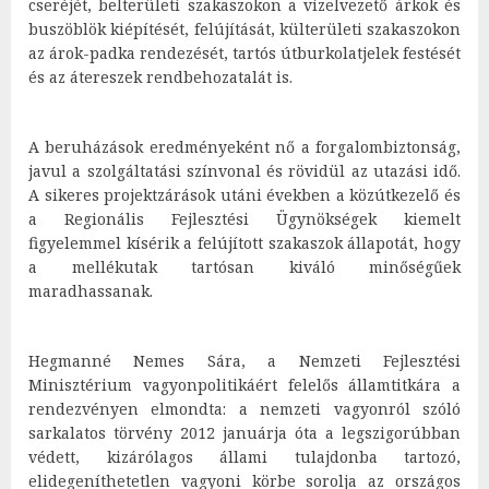
cseréjét, belterületi szakaszokon a vízelvezető árkok és
buszöblök kiépítését, felújítását, külterületi szakaszokon
az árok-padka rendezését, tartós útburkolatjelek festését
és az átereszek rendbehozatalát is.
A beruházások eredményeként nő a forgalombiztonság,
javul a szolgáltatási színvonal és rövidül az utazási idő.
A sikeres projektzárások utáni években a közútkezelő és
a Regionális Fejlesztési Ügynökségek kiemelt
figyelemmel kísérik a felújított szakaszok állapotát, hogy
a mellékutak tartósan kiváló minőségűek
maradhassanak.
Hegmanné Nemes Sára, a Nemzeti Fejlesztési
Minisztérium vagyonpolitikáért felelős államtitkára a
rendezvényen elmondta: a nemzeti vagyonról szóló
sarkalatos törvény 2012 januárja óta a legszigorúbban
védett, kizárólagos állami tulajdonba tartozó,
elidegeníthetetlen vagyoni körbe sorolja az országos