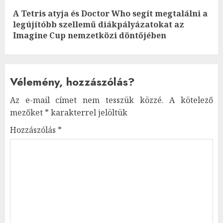
A Tetris atyja és Doctor Who segít megtalálni a
Next
legújítóbb szellemű diákpályázatokat az
post:
Imagine Cup nemzetközi döntőjében
Vélemény, hozzászólás?
Az e-mail címet nem tesszük közzé.
A kötelező
mezőket
*
karakterrel jelöltük
Hozzászólás
*