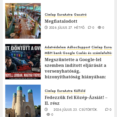
Címlap
EuroAstra
Gasztró
Megfiatalodott
2026.JÚLIUS.27. HÉTFŐ.
0
0
Adatvédelem
AdhocSupport
Címlap
EuroAst
MBH bank Google Csalás és számlafeltörés 
Megszüntette a Google-lel
szemben indított eljárását a
versenyhatóság,
bizonyíthatóság hiányában:
TE mit gondolsz erről?
2026.JÚLIUS.23. CSÜTÖRTÖK.
0
Címlap
EuroAstra
Külföld
0
Fedezzük fel Közép-Ázsiát! –
II. rész
2026.JÚLIUS.23. CSÜTÖRTÖK.
0
0