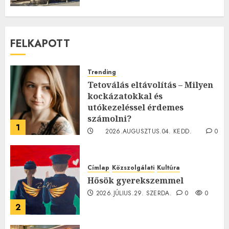
FELKAPOTT
Trending
Tetoválás eltávolítás – Milyen
kockázatokkal és
utókezeléssel érdemes
számolni?
1
2026.AUGUSZTUS.04. KEDD.
0
0
Címlap
Közszolgálati
Kultúra
Hősök gyerekszemmel
2026.JÚLIUS.29. SZERDA.
0
0
2