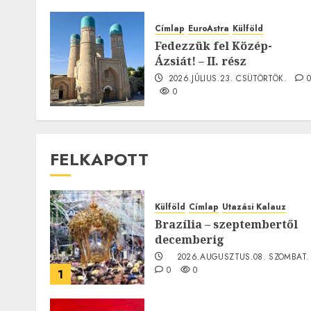
Címlap
EuroAstra
Külföld
Fedezzük fel Közép-
Ázsiát! – II. rész
2026.JÚLIUS.23. CSÜTÖRTÖK.
0
FELKAPOTT
Külföld
Címlap
Utazási Kalauz
Brazília – szeptembertől
decemberig
2026.AUGUSZTUS.08. SZOMBAT.
0
0
1