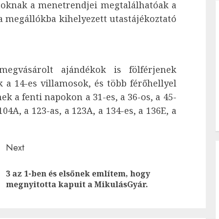
atoknak a menetrendjei megtalálhatóak a
 a megállókba kihelyezett utastájékoztató
gvásárolt ajándékok is fölférjenek
 a 14-es villamosok, és több férőhellyel
k a fenti napokon a 31-es, a 36-os, a 45-
 104A, a 123-as, a 123A, a 134-es, a 136E, a
Next
3 az 1-ben és elsőnek említem, hogy
Previous
Next
megnyitotta kapuit a MikulásGyár.
post:
post: