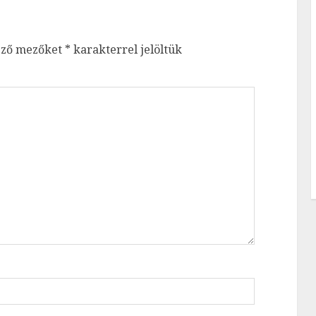
ező mezőket
*
karakterrel jelöltük