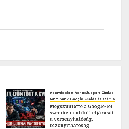
Adatvédelem
AdhocSupport
Címlap
EuroAst
MBH bank Google Csalás és számlafeltörés
Megszüntette a Google-lel
szemben indított eljárását
0
a versenyhatóság,
bizonyíthatóság