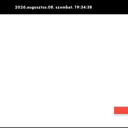
Skip
2026.augusztus.08. szombat.
19:34:39
to
content