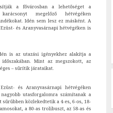
sítják a fővárosban a lehetőséget a
karácsonyt megelőző hétvégéken
ndékokat. Idén sem lesz ez másként. A
 Ezüst- és Aranyvasárnapi hétvégéken is
n is az utazási igényekhez alakítja a
i időszakában. Mint az megszokott, az
éges – sűrítik járataikat.
Ezüst- és Aranyvasárnapi hétvégéken
) nagyobb utasforgalomra számítanak a
sűrűbben közlekedtetik a 4-es, 6-os, 18-
lamosokat, a 80-as trolibuszt, az 58-as és