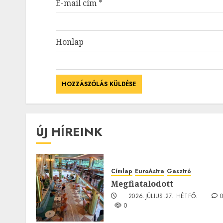
E-mail cím
*
Honlap
ÚJ HÍREINK
Címlap
EuroAstra
Gasztró
Megfiatalodott
2026.JÚLIUS.27. HÉTFŐ.
0