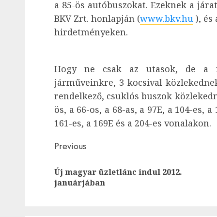
a 85-ös autóbuszokat. Ezeknek a jár
BKV Zrt. honlapján (
www.bkv.hu
), és
hirdetményeken.
Hogy ne csak az utasok, de a me
járműveinkre, 3 kocsival közlekednek
rendelkező, csuklós buszok közlekedne
ös, a 66-os, a 68-as, a 97E, a 104-es, a
161-es, a 169E és a 204-es vonalakon.
Post
Previous
navigation
Új magyar üzletlánc indul 2012.
januárjában