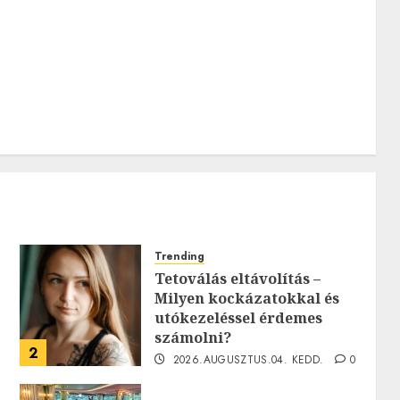
hiányában: TE mit
gondolsz erről?
2026.JÚLIUS.23. CSÜTÖRTÖK.
0
0
0
Trending
Tetoválás eltávolítás –
Milyen kockázatokkal és
utókezeléssel érdemes
számolni?
2
2026.AUGUSZTUS.04. KEDD.
0
0