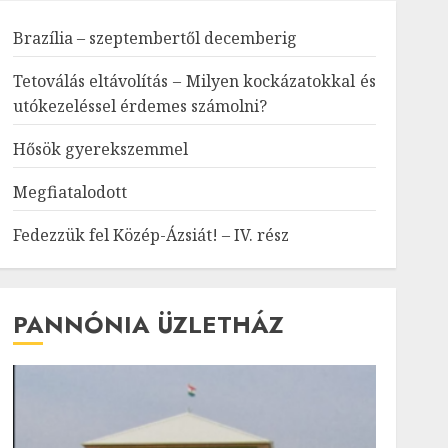
Brazília – szeptembertől decemberig
Tetoválás eltávolítás – Milyen kockázatokkal és
utókezeléssel érdemes számolni?
Hősök gyerekszemmel
Megfiatalodott
Fedezzük fel Közép-Ázsiát! – IV. rész
PANNÓNIA ÜZLETHÁZ