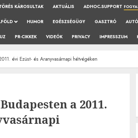
TÖRÉS KÁROSULTAK
AKTUÁLIS
ADHOC.SUPPORT
FOGYA
LFÖLD
HUMOR
EGÉSZSÉGÜGY
GASZTRÓ
AUT
AUZ
PR-CIKKEK
VIDEÓK
PRIVACY
IMPRESSZUM
11. évi Ezüst- és Aranyvasárnapi hétvégéken
Budapesten a 2011.
nyvasárnapi