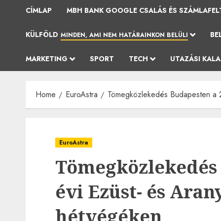
CÍMLAP
MBH BANK GOOGLE CSALÁS ÉS SZÁMLAFEL
KÜLFÖLD
BE
MINDEN, AMI NEM HATÁRAINKON BELÜLI
MARKETING
SPORT
TECH
UTAZÁSI KAL
Home
EuroAstra
Tömegközlekedés Budapesten a 20
EuroAstra
Tömegközlekedés 
évi Ezüst- és Ara
hétvégéken