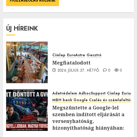
ÚJ HÍREINK
Címlap
EuroAstra
Gasztró
Megfiatalodott
2026.JÚLIUS.27. HÉTFŐ.
0
0
Adatvédelem
AdhocSupport
Címlap
EuroAst
MBH bank Google Csalás és számlafeltörés 
Megszüntette a Google-lel
szemben indított eljárását a
versenyhatóság,
bizonyíthatóság hiányában:
TE mit gondolsz erről?