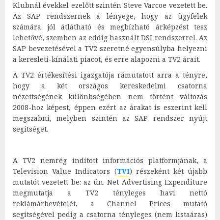
Klubnál évekkel ezelőtt szintén Steve Varcoe vezetett be.
Az SAP rendszernek a lényege, hogy az ügyfelek
számára jól átlátható és megbízható árképzést tesz
lehetővé, szemben az eddig használt DSI rendszerrel. Az
SAP bevezetésével a TV2 szeretné egyensúlyba helyezni
a keresleti-kínálati piacot, és erre alapozni a TV2 árait.
A TV2 értékesítési igazgatója rámutatott arra a tényre,
hogy a két országos kereskedelmi csatorna
nézettségének különbségében nem történt változás
2008-hoz képest, éppen ezért az árakat is eszerint kell
megszabni, melyben szintén az SAP rendszer nyújt
segítséget.
A TV2 nemrég indított információs platformjának, a
Television Value Indicators (
TVI
) részeként két újabb
mutatót vezetett be: az ún. Net Advertising Expenditure
megmutatja a TV2 tényleges havi nettó
reklámárbevételét, a Channel Prices mutató
segítségével pedig a csatorna tényleges (nem listaáras)