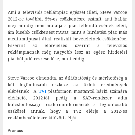
Ami a televíziós reklámpiac egészét illeti, Steve Varcoe
2012-re további, 5%-os csökkenésre számít, ami habár
még mindig nem mutatja a piac fellendülésének jeleit,
ám kisebb csökkenést mutat, mint a hirdetési piac más
médiumtípusai által realizált bevételeinek csökkenése.
Eszerint az előrejelzés szerint a televíziós
reklámpiacnak még nagyobb lesz az egész hirdetési
piacból jutó részesedése, mint eddig.
Steve Varcoe elmondta, az átláthatóság és mérhetőség a
két legfontosabb eszköze az üzleti eredmények
elérésnek. A
TVI
platformon mostantól bárki számára
elérhető, 2012.től pedig a SAP-rendszer adta
kulcsfontosságú csatornainformációk a legfontosabb
eszközei annak, hogy a TV2 elérje a 2012-es
reklámbevételekre kitűzött célját.
Post
Previous