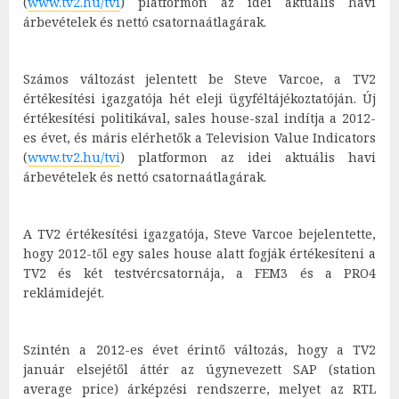
(
www.tv2.hu/tvi
) platformon az idei aktuális havi
árbevételek és nettó csatornaátlagárak.
Számos változást jelentett be Steve Varcoe, a TV2
értékesítési igazgatója hét eleji ügyféltájékoztatóján. Új
értékesítési politikával, sales house-szal indítja a 2012-
es évet, és máris elérhetők a Television Value Indicators
(
www.tv2.hu/tvi
) platformon az idei aktuális havi
árbevételek és nettó csatornaátlagárak.
A TV2 értékesítési igazgatója, Steve Varcoe bejelentette,
hogy 2012-től egy sales house alatt fogják értékesíteni a
TV2 és két testvércsatornája, a FEM3 és a PRO4
reklámidejét.
Szintén a 2012-es évet érintő változás, hogy a TV2
január elsejétől áttér az úgynevezett SAP (station
average price) árképzési rendszerre, melyet az RTL