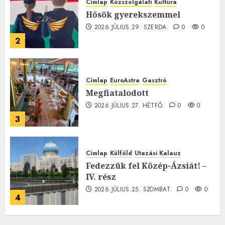
Címlap
Közszolgálati
Kultúra
Hősök gyerekszemmel
2026.JÚLIUS.29. SZERDA.
0
0
2
Címlap
EuroAstra
Gasztró
Megfiatalodott
2026.JÚLIUS.27. HÉTFŐ.
0
0
3
Címlap
Külföld
Utazási Kalauz
Fedezzük fel Közép-Ázsiát! –
IV. rész
2026.JÚLIUS.25. SZOMBAT.
0
0
4