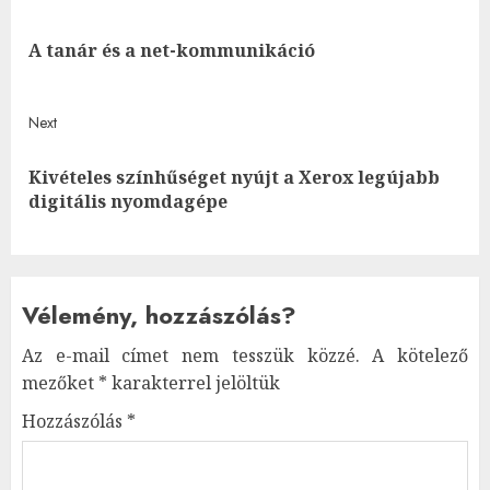
navigation
Pre
A tanár és a net-kommunikáció
post
Next
Kivételes színhűséget nyújt a Xerox legújabb
Next
digitális nyomdagépe
post:
Vélemény, hozzászólás?
Az e-mail címet nem tesszük közzé.
A kötelező
mezőket
*
karakterrel jelöltük
Hozzászólás
*