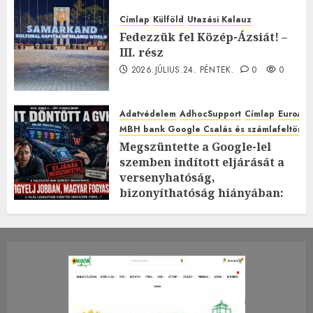
Címlap
Külföld
Utazási Kalauz
Fedezzük fel Közép-Ázsiát! –
III. rész
2026.JÚLIUS.24. PÉNTEK.
0
0
Adatvédelem
AdhocSupport
Címlap
EuroAst
MBH bank Google Csalás és számlafeltörés 
Megszüntette a Google-lel
szemben indított eljárását a
versenyhatóság,
bizonyíthatóság hiányában:
TE mit gondolsz erről?
2026.JÚLIUS.23. CSÜTÖRTÖK.
0
0