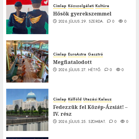
Címlap
Közszolgálati
Kultúra
Hősök gyerekszemmel
2026.JÚLIUS.29. SZERDA.
0
0
Címlap
EuroAstra
Gasztró
Megfiatalodott
2026.JÚLIUS.27. HÉTFŐ.
0
0
Címlap
Külföld
Utazási Kalauz
Fedezzük fel Közép-Ázsiát! –
IV. rész
2026.JÚLIUS.25. SZOMBAT.
0
0