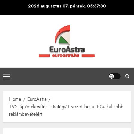
Skip
2026.augusztus.07. péntek.
05:37:31
to
content
Primary
Menu
Home
EuroAstra
TV2 új értékesítési stratégiát vezet be a 10%-kal több
reklámbevételért