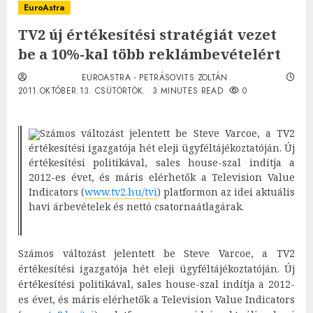
EuroAstra
TV2 új értékesítési stratégiát vezet
be a 10%-kal több reklámbevételért
EUROASTRA - PETRÁSOVITS ZOLTÁN
2011.OKTÓBER.13. CSÜTÖRTÖK.
3 MINUTES READ
0
Számos változást jelentett be Steve Varcoe, a TV2
értékesítési igazgatója hét eleji ügyféltájékoztatóján. Új
értékesítési politikával, sales house-szal indítja a
2012-es évet, és máris elérhetők a Television Value
Indicators (
www.tv2.hu/tvi
) platformon az idei aktuális
havi árbevételek és nettó csatornaátlagárak.
Számos változást jelentett be Steve Varcoe, a TV2
értékesítési igazgatója hét eleji ügyféltájékoztatóján. Új
értékesítési politikával, sales house-szal indítja a 2012-
es évet, és máris elérhetők a Television Value Indicators