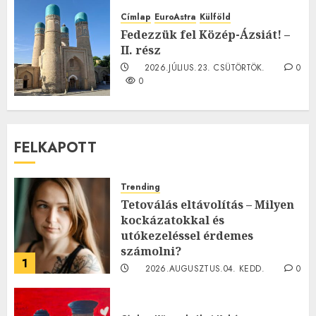
2026.JÚLIUS.23. CSÜTÖRTÖK.
0
Címlap
EuroAstra
Külföld
0
Fedezzük fel Közép-Ázsiát! –
II. rész
2026.JÚLIUS.23. CSÜTÖRTÖK.
0
0
FELKAPOTT
Trending
Tetoválás eltávolítás – Milyen
kockázatokkal és
utókezeléssel érdemes
számolni?
1
2026.AUGUSZTUS.04. KEDD.
0
0