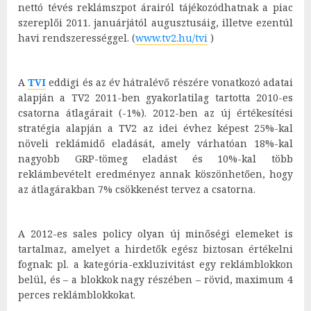
nettó tévés reklámszpot árairól tájékozódhatnak a piac
szereplői 2011. januárjától augusztusáig, illetve ezentúl
havi rendszerességgel. (
www.tv2.hu/tvi
)
A
TVI
eddigi és az év hátralévő részére vonatkozó adatai
alapján a TV2 2011-ben gyakorlatilag tartotta 2010-es
csatorna átlagárait (-1%). 2012-ben az új értékesítési
stratégia alapján a TV2 az idei évhez képest 25%-kal
növeli reklámidő eladását, amely várhatóan 18%-kal
nagyobb GRP-tömeg eladást és 10%-kal több
reklámbevételt eredményez annak köszönhetően, hogy
az átlagárakban 7% csökkenést tervez a csatorna.
A 2012-es sales policy olyan új minőségi elemeket is
tartalmaz, amelyet a hirdetők egész biztosan értékelni
fognak: pl. a kategória-exkluzivitást egy reklámblokkon
belül, és – a blokkok nagy részében – rövid, maximum 4
perces reklámblokkokat.