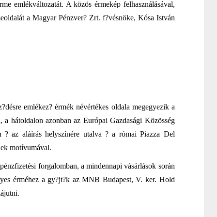
rme emlékváltozatát. A közös érmekép felhasználásával,
rmeoldalát a Magyar Pénzver? Zrt. f?vésnöke, Kósa István
?désre emlékez? érmék névértékes oldala megegyezik a
al, a hátoldalon azonban az Európai Gazdasági Közösség
en ? az aláírás helyszínére utalva ? a római Piazza Del
ének motívumával.
zpénzfizetési forgalomban, a mindennapi vásárlások során
ényes érméhez a gy?jt?k az MNB Budapest, V. ker. Hold
ájutni.