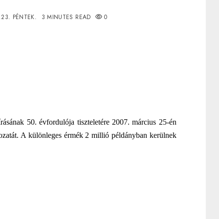
.23. PÉNTEK.
3 MINUTES READ
0
sának 50. évfordulója tiszteletére 2007. március 25-én
tozatát. A különleges érmék 2 millió példányban kerülnek