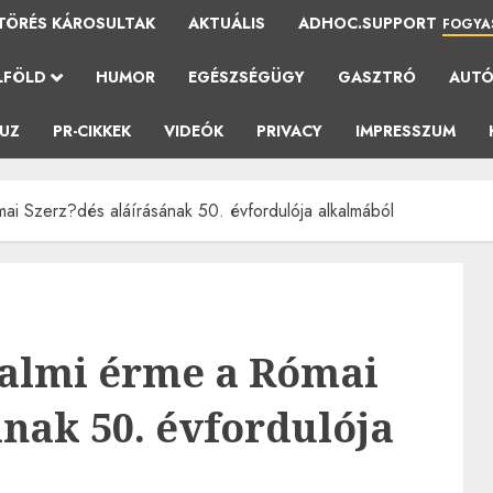
TÖRÉS KÁROSULTAK
AKTUÁLIS
ADHOC.SUPPORT
FOGYA
LFÖLD
HUMOR
EGÉSZSÉGÜGY
GASZTRÓ
AUT
AUZ
PR-CIKKEK
VIDEÓK
PRIVACY
IMPRESSZUM
mai Szerz?dés aláírásának 50. évfordulója alkalmából
rgalmi érme a Római
ának 50. évfordulója