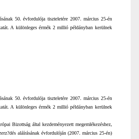
nak 50. évfordulója tiszteletére 2007. március 25-én
zatát. A különleges érmék 2 millió példányban kerülnek
nak 50. évfordulója tiszteletére 2007. március 25-én
zatát. A különleges érmék 2 millió példányban kerülnek
urópai Bizottság által kezdeményezett megemlékezéshez,
erz?dés aláírásának évfordulóján (2007. március 25-én)