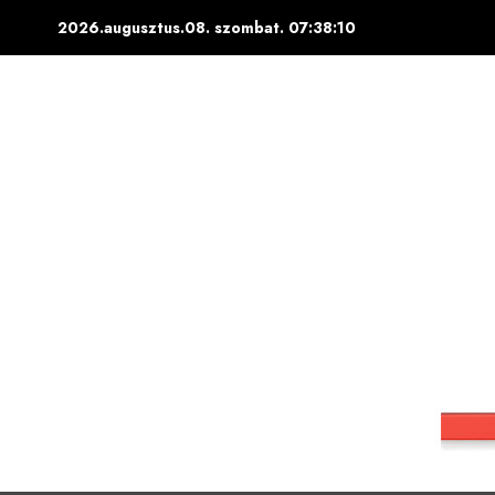
Skip
2026.augusztus.08. szombat.
07:38:11
to
content