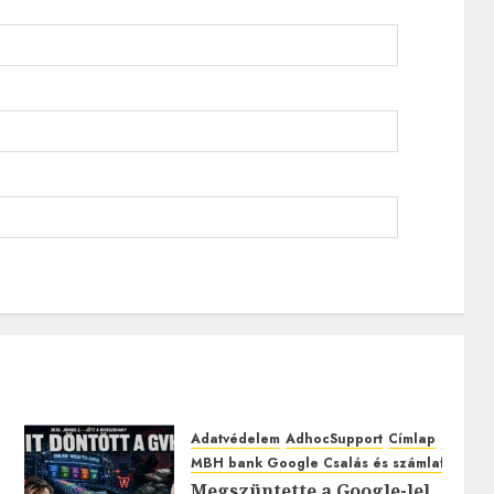
Adatvédelem
AdhocSupport
Címlap
EuroAst
MBH bank Google Csalás és számlafeltörés
Megszüntette a Google-lel