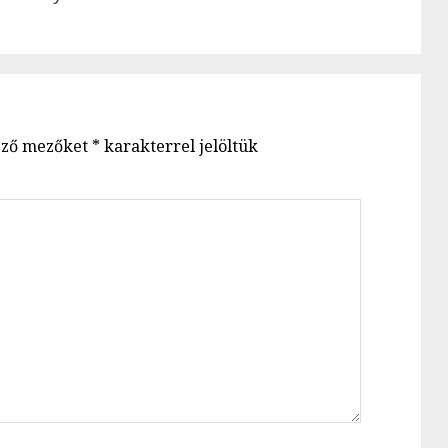
post:
post:
ező mezőket
*
karakterrel jelöltük