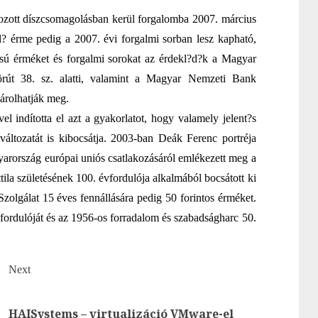
ozott díszcsomagolásban kerül forgalomba 2007. március
? érme pedig a 2007. évi forgalmi sorban lesz kapható,
sú érméket és forgalmi sorokat az érdekl?d?k a Magyar
rút 38. sz. alatti, valamint a Magyar Nemzeti Bank
árolhatják meg.
indította el azt a gyakorlatot, hogy valamely jelent?s
áltozatát is kibocsátja. 2003-ban Deák Ferenc portréja
yarország európai uniós csatlakozásáról emlékezett meg a
ila születésének 100. évfordulója alkalmából bocsátott ki
lgálat 15 éves fennállására pedig 50 forintos érméket.
ordulóját és az 1956-os forradalom és szabadságharc 50.
Next
Previous
Next
HAISystems – virtualizáció VMware-el