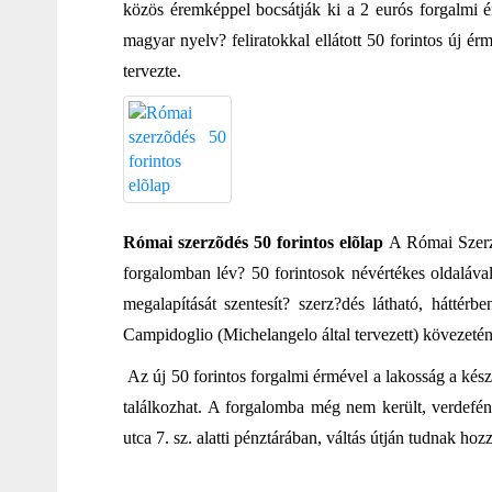
közös éremképpel bocsátják ki a 2 eurós forgalmi é
magyar nyelv? feliratokkal ellátott 50 forintos új é
tervezte.
Római szerzõdés 50 forintos elõlap
A Római Szerz
forgalomban lév? 50 forintosok névértékes oldaláv
megalapítását szentesít? szerz?dés látható, háttérb
Campidoglio (Michelangelo által tervezett) kövezet
Az új 50 forintos forgalmi érmével a lakosság a kés
találkozhat. A forgalomba még nem került, verdef
utca 7. sz. alatti pénztárában, váltás útján tudnak hozz