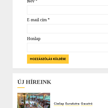
Név
*
E-mail cím
*
Honlap
ÚJ HÍREINK
Címlap
EuroAstra
Gasztró