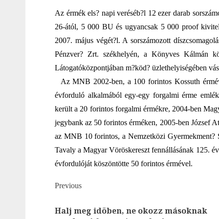
Az érmék els? napi veréséb?l 12 ezer darab sorszám
26-ától, 5 000 BU és ugyancsak 5 000 proof kivitel
2007. május végét?l. A sorszámozott díszcsomagolá
Pénzver? Zrt. székhelyén, a Könyves Kálmán kö
Látogatóközpontjában m?köd? üzlethelyiségében vás
Az MNB 2002-ben, a 100 forintos Kossuth érmével 
évforduló alkalmából egy-egy forgalmi érme emlékv
került a 20 forintos forgalmi érmékre, 2004-ben Mag
jegybank az 50 forintos érméken, 2005-ben József Att
az MNB 10 forintos, a Nemzetközi Gyermekment? Szo
Tavaly a Magyar Vöröskereszt fennállásának 125. évf
évfordulóját köszöntötte 50 forintos érmével.
Post
Previous
navigation
Halj meg idõben, ne okozz másoknak