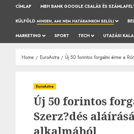
CÍMLAP
MBH BANK GOOGLE CSALÁS ÉS SZÁMLAFEL
KÜLFÖLD
BE
MINDEN, AMI NEM HATÁRAINKON BELÜLI
MARKETING
SPORT
TECH
UTAZÁSI KAL
Home
EuroAstra
Új 50 forintos forgalmi érme a Ró
EuroAstra
Új 50 forintos fo
Szerz?dés aláírás
alkalmából