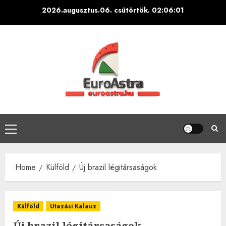
Skip
2026.augusztus.06. csütörtök.
02:06:02
to
content
Primary
Menu
Home
Külföld
Új brazil légitársaságok
Külföld
Utazási Kalauz
Új brazil légitársaságok