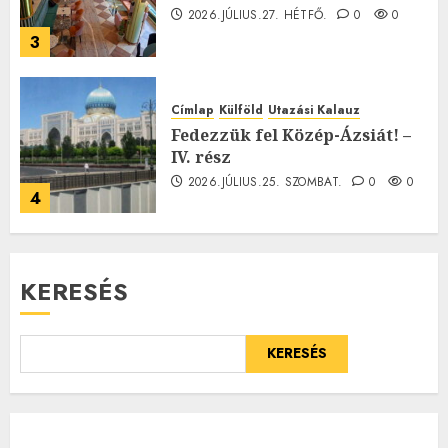
2026.JÚLIUS.27. HÉTFŐ.
0
0
3
Címlap
Külföld
Utazási Kalauz
Fedezzük fel Közép-Ázsiát! –
IV. rész
2026.JÚLIUS.25. SZOMBAT.
0
0
4
KERESÉS
KERESÉS