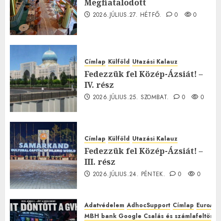
Megfiatalodott
2026.JÚLIUS.27. HÉTFŐ.
0
0
Címlap
Külföld
Utazási Kalauz
Fedezzük fel Közép-Ázsiát! –
IV. rész
2026.JÚLIUS.25. SZOMBAT.
0
0
Címlap
Külföld
Utazási Kalauz
Fedezzük fel Közép-Ázsiát! –
III. rész
2026.JÚLIUS.24. PÉNTEK.
0
0
Adatvédelem
AdhocSupport
Címlap
EuroAst
MBH bank Google Csalás és számlafeltörés 