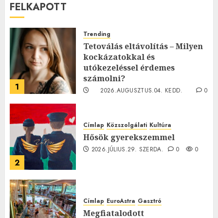
FELKAPOTT
Trending
Tetoválás eltávolítás – Milyen
kockázatokkal és
utókezeléssel érdemes
számolni?
1
2026.AUGUSZTUS.04. KEDD.
0
0
Címlap
Közszolgálati
Kultúra
Hősök gyerekszemmel
2026.JÚLIUS.29. SZERDA.
0
0
2
Címlap
EuroAstra
Gasztró
Megfiatalodott