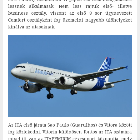
lesznek alkalmasak. Nem lesz rajtuk első- illetve
business osztály, viszont az első 8 sor úgynevezett
Comfort osztályként fog üzemelni nagyobb ülőhelyeket
kínálva az utasoknak.
Az ITA első járata Sao Paulo (Guarulhos) és Vitora között
fog közlekedni. Vitoria különösen fontos az ITA számára
mivel itt van az ITAPEMIRIM cégcsoport központja, mely