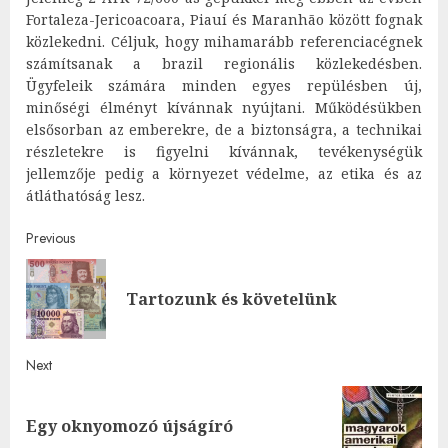
Fortaleza-Jericoacoara, Piauí és Maranhão között fognak
közlekedni. Céljuk, hogy mihamarább referenciacégnek
számítsanak a brazil regionális közlekedésben.
Ügyfeleik számára minden egyes repülésben új,
minőségi élményt kívánnak nyújtani. Működésükben
elsősorban az emberekre, de a biztonságra, a technikai
részletekre is figyelni kívánnak, tevékenységük
jellemzője pedig a környezet védelme, az etika és az
átláthatóság lesz.
Post
Previous
navigation
Pre
Tartozunk és követelünk
post
Next
Next
Egy oknyomozó újságíró
post: