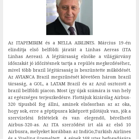
Az ITAPEMIRIM és a NELLA AIRLINES. Március 19-én
elindítja első belföldi járatát a Linhas Aereas (ITA
Linhas Aereas). A légitársaság elnöke a világjárvány
időszakát jó időzítésnek tartja a repülés megkezdéséhez,
mivel több brazil légitársaság is beszüntette működését.
Az AVIANCA Brazil megszűnését követően három brazil
társaság, a GOL, a LATAM Brazil és az Azul osztozott a
brazil belföldi piacon. Most így újak számára is van hely
az egészséges terjeszkedésre. Flottájuk kizárólag Airbus-
320 típusból fog állni, aminek elsősorban az az oka,
hogy sok, erre a géptípusra kiképzett pilótájuk van, jók a
szervízelési feltételek és van elegendő, bérelhető
Airbus-320-as. Az ITA szerződést irt alá az első 10
Airbusra, melyeket korábban az IndiGo,Turkish Airlines
és a Vueling üzemeltett. A gépek 168 utas befogadására