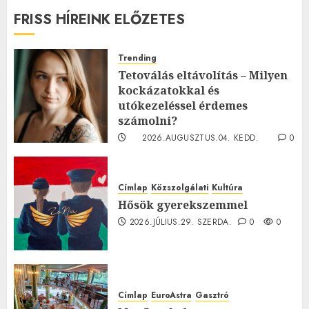
FRISS HÍREINK ELŐZETES
Trending
Tetoválás eltávolítás – Milyen
kockázatokkal és
utókezeléssel érdemes
számolni?
2026.AUGUSZTUS.04. KEDD.
0
0
Címlap
Közszolgálati
Kultúra
Hősök gyerekszemmel
2026.JÚLIUS.29. SZERDA.
0
0
Címlap
EuroAstra
Gasztró