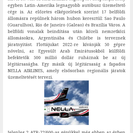
egyben Latin-Amerika legnagyobb autóbusz üzemeltető
cége is. Az előzetes elképzelések szerint 17 belföldi
állomásra repülnek három hubon keresztül: Sao Paulo
(Guarulhos), Rio de Janeiro (Galeao) és Brazília Város. A
belföldi vonalak beindítása után közeli nemzetközi
állomásokra, Argentínába és Chilébe is terveznek
járatnyitást. Flottájukat 2022-re kívánják 50 gépre
növelni, az Egyesült Arab Emirátusokból külföldi
befektetők 500 millió dollár ruháznak be az új
légitársaságba. Egy másik új légitársaság a fapados
NELLA AIRLINES, amely elsősorban regionális járatok
üzemeltetését tervezi.
Jelenleg 2 ATR-72/600-as gépükkel még ebben az évben