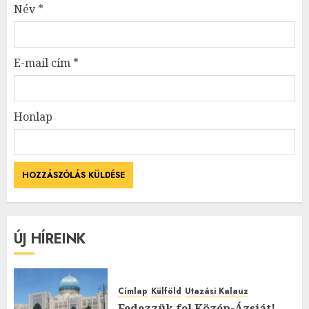
Név
*
E-mail cím
*
Honlap
ÚJ HÍREINK
Címlap
Külföld
Utazási Kalauz
Fedezzük fel Közép-Ázsiát! –