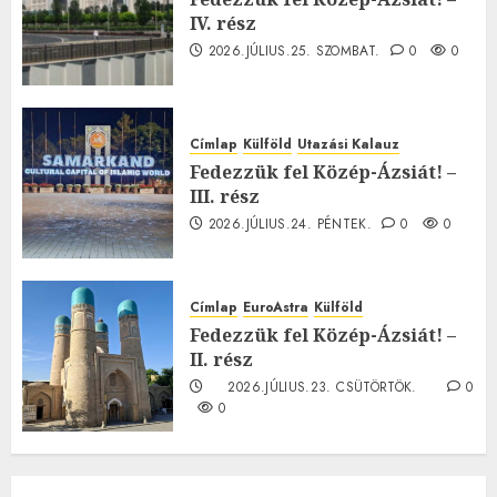
IV. rész
2026.JÚLIUS.25. SZOMBAT.
0
0
Címlap
Külföld
Utazási Kalauz
Fedezzük fel Közép-Ázsiát! –
III. rész
2026.JÚLIUS.24. PÉNTEK.
0
0
Címlap
EuroAstra
Külföld
Fedezzük fel Közép-Ázsiát! –
II. rész
2026.JÚLIUS.23. CSÜTÖRTÖK.
0
0