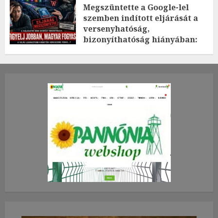
Megszüntette a Google-lel
szemben indított eljárását a
versenyhatóság,
bizonyíthatóság hiányában:
TE mit gondolsz erről?
2026.JÚLIUS.23. CSÜTÖRTÖK.
0
0