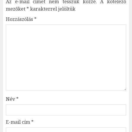
Az e-mail címet nem tesszük közzé.
A kötelező
mezőket
*
karakterrel jelöltük
Hozzászólás
*
Név
*
E-mail cím
*