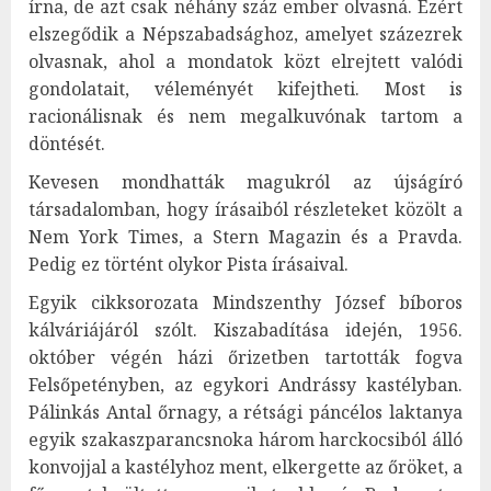
írna, de azt csak néhány száz ember olvasná. Ezért
elszegődik a Népszabadsághoz, amelyet százezrek
olvasnak, ahol a mondatok közt elrejtett valódi
gondolatait, véleményét kifejtheti. Most is
racionálisnak és nem megalkuvónak tartom a
döntését.
Kevesen mondhatták magukról az újságíró
társadalomban, hogy írásaiból részleteket közölt a
Nem York Times, a Stern Magazin és a Pravda.
Pedig ez történt olykor Pista írásaival.
Egyik cikksorozata Mindszenthy József bíboros
kálváriájáról szólt. Kiszabadítása idején, 1956.
október végén házi őrizetben tartották fogva
Felsőpetényben, az egykori Andrássy kastélyban.
Pálinkás Antal őrnagy, a rétsági páncélos laktanya
egyik szakaszparancsnoka három harckocsiból álló
konvojjal a kastélyhoz ment, elkergette az őröket, a