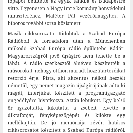
főpapot beültette az egyik tankba és Budapestre
vitte. Egyenesen a Nagy Imre kormány honvédelmi
miniszteréhez, Maléter Pál vezérőrnagyhoz. A
bíboros további sorsa közismert.
Másik cikksorozata: Kidobtak a Szabad Európa
Rádióból! A forradalom után a Münchenben
működő Szabad Európa rádió épületébe Kádár-
Magyarországról jövő újságíró nem tehette be a
lábát. A rádió szerkesztői álnéven készítették a
műsorokat, nehogy otthon maradt hozzátartozóikat
retorzió érje. Pista, aki akcentus nélkül beszélt
németül, egy német magazin újságírójának adta ki
magát, interjúkat készített a programigazgató
engedélyére hivatkozva. Aztán lebukott. Egy belső
őr igazoltatta, kikutatta a zsebeit. elvette a
diktafonját, fényképezőgépét és kilökte egy
mellékajtón. De jó memóriája révén hatásos
cikksorozatot készített a Szabad Európa rádióról.