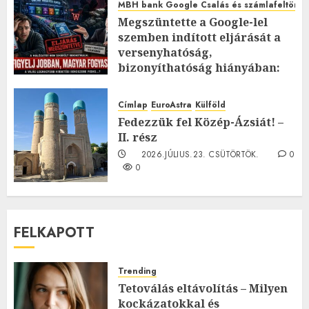
MBH bank Google Csalás és számlafeltörés 
Megszüntette a Google-lel
szemben indított eljárását a
versenyhatóság,
bizonyíthatóság hiányában:
TE mit gondolsz erről?
2026.JÚLIUS.23. CSÜTÖRTÖK.
0
Címlap
EuroAstra
Külföld
0
Fedezzük fel Közép-Ázsiát! –
II. rész
2026.JÚLIUS.23. CSÜTÖRTÖK.
0
0
FELKAPOTT
Trending
Tetoválás eltávolítás – Milyen
kockázatokkal és