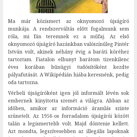
Ma már közismert az oknyomozó újságíró
munkája. A rendszerváltás előtt fogalmunk sem
róla, mi fán teremnek ez a műfaj. Az első
oknyomozó újságíró hazánkban valószínűleg Pintér
István volt, akinek néhány évig a baráti köréhez
tartoztam. Fiatalon elhunyt barátom tizenkilenc
éves korában bűnügyi tudósítóként kezdte
pályafutását. A Wikipédián hiába keresnénk, pedig
oda tartozna.
Vérbeli újságíróként igen jól informált lévén sok
embernek kinyitotta szemét a világra. Abban az
időben, amikor az információ áramlás szinte
szünetelt. Az 1956-os forradalom újságírói között
talán a legismertebb volt. Majd döntenie kellett.
Azt mondta, legszívesebben az illegális lapoknak