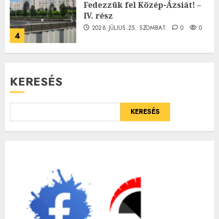
Fedezzük fel Közép-Ázsiát! –
IV. rész
2026.JÚLIUS.25. SZOMBAT.
0
0
4
KERESÉS
KERESÉS