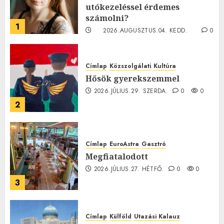
utókezeléssel érdemes
számolni?
1
2026.AUGUSZTUS.04. KEDD.
0
0
Címlap
Közszolgálati
Kultúra
Hősök gyerekszemmel
2026.JÚLIUS.29. SZERDA.
0
0
2
Címlap
EuroAstra
Gasztró
Megfiatalodott
2026.JÚLIUS.27. HÉTFŐ.
0
0
3
Címlap
Külföld
Utazási Kalauz