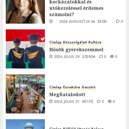
kockázatokkal és
utókezeléssel érdemes
számolni?
2026.AUGUSZTUS.04. KEDD.
0
0
Címlap
Közszolgálati
Kultúra
Hősök gyerekszemmel
2026.JÚLIUS.29. SZERDA.
0
0
Címlap
EuroAstra
Gasztró
Megfiatalodott
2026.JÚLIUS.27. HÉTFŐ.
0
0
Címlap
Külföld
Utazási Kalauz