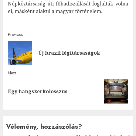
Népköztársaság-úti főhadiszállását foglalták volna
el, másként alakul a magyar történelem.
Post
Previous
navigation
Pre
Új brazil légitársaságok
post
Next
Next
Egy hangszerkolosszus
post:
Vélemény, hozzászólás?