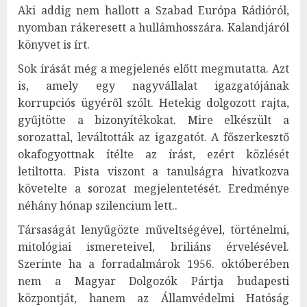
Aki addig nem hallott a Szabad Európa Rádióról,
nyomban rákeresett a hullámhosszára. Kalandjáról
könyvet is írt.
Sok írását még a megjelenés előtt megmutatta. Azt
is, amely egy nagyvállalat igazgatójának
korrupciós ügyéről szólt. Hetekig dolgozott rajta,
gyűjtötte a bizonyítékokat. Mire elkészült a
sorozattal, leváltották az igazgatót. A főszerkesztő
okafogyottnak ítélte az írást, ezért közlését
letiltotta. Pista viszont a tanulságra hivatkozva
követelte a sorozat megjelentetését. Eredménye
néhány hónap szilencium lett..
Társaságát lenyűgözte műveltségével, történelmi,
mitológiai ismereteivel, briliáns érvelésével.
Szerinte ha a forradalmárok 1956. októberében
nem a Magyar Dolgozók Pártja budapesti
központját, hanem az Államvédelmi Hatóság