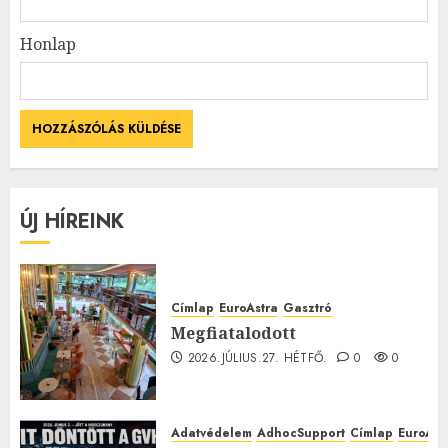
Honlap
ÚJ HÍREINK
Címlap
EuroAstra
Gasztró
Megfiatalodott
2026.JÚLIUS.27. HÉTFŐ.
0
0
Adatvédelem
AdhocSupport
Címlap
EuroAst