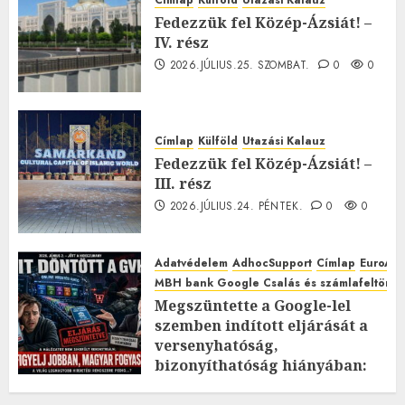
Fedezzük fel Közép-Ázsiát! –
IV. rész
2026.JÚLIUS.25. SZOMBAT.
0
0
Címlap
Külföld
Utazási Kalauz
Fedezzük fel Közép-Ázsiát! –
III. rész
2026.JÚLIUS.24. PÉNTEK.
0
0
Adatvédelem
AdhocSupport
Címlap
EuroAst
MBH bank Google Csalás és számlafeltörés 
Megszüntette a Google-lel
szemben indított eljárását a
versenyhatóság,
bizonyíthatóság hiányában:
TE mit gondolsz erről?