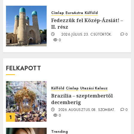
TE mit gondolsz erről?
2026.JÚLIUS.23. CSÜTÖRTÖK.
0
Címlap
EuroAstra
Külföld
0
Fedezzük fel Közép-Ázsiát! –
II. rész
2026.JÚLIUS.23. CSÜTÖRTÖK.
0
0
FELKAPOTT
Külföld
Címlap
Utazási Kalauz
Brazília – szeptembertől
decemberig
2026.AUGUSZTUS.08. SZOMBAT.
0
0
1
Trending