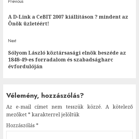
Post
Previous
navigation
A D-Link a CeBIT 2007 kiállításon ? mindent az
Pre
Önök üzletéért!
post
Next
Sólyom László köztársasági elnök beszéde az
Next
1848-49-es forradalom és szabadságharc
post:
évfordulóján
Vélemény, hozzászólás?
Az e-mail címet nem tesszük közzé.
A kötelező
mezőket
*
karakterrel jelöltük
Hozzászólás
*