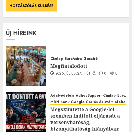
ÚJ HÍREINK
Címlap
EuroAstra
Gasztró
Megfiatalodott
2026.JÚLIUS.27. HÉTFŐ.
0
0
Adatvédelem
AdhocSupport
Címlap
EuroAst
MBH bank Google Csalás és számlafeltörés 
Megszüntette a Google-lel
szemben indított eljárását a
versenyhatóság,
bizonyíthatóság hiányában: