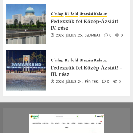
Címlap
Külföld
Utazási Kalauz
Fedezzük fel Közép-Ázsiát! –
IV. rész
2026.JÚLIUS.25. SZOMBAT.
0
0
Címlap
Külföld
Utazási Kalauz
Fedezzük fel Közép-Ázsiát! –
III. rész
2026.JÚLIUS.24. PÉNTEK.
0
0