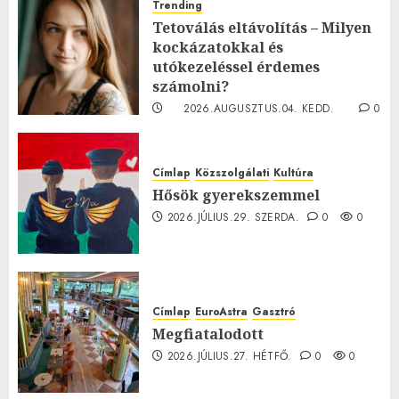
Trending
Tetoválás eltávolítás – Milyen
kockázatokkal és
utókezeléssel érdemes
számolni?
2026.AUGUSZTUS.04. KEDD.
0
0
Címlap
Közszolgálati
Kultúra
Hősök gyerekszemmel
2026.JÚLIUS.29. SZERDA.
0
0
Címlap
EuroAstra
Gasztró
Megfiatalodott
2026.JÚLIUS.27. HÉTFŐ.
0
0