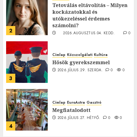
Tetoválás eltávolítás – Milyen
kockázatokkal és
utókezeléssel érdemes
számolni?
2
2026.AUGUSZTUS.04. KEDD.
0
0
Címlap
Közszolgálati
Kultúra
Hősök gyerekszemmel
2026.JÚLIUS.29. SZERDA.
0
0
3
Címlap
EuroAstra
Gasztró
Megfiatalodott
2026.JÚLIUS.27. HÉTFŐ.
0
0
4