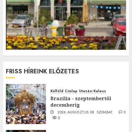
FRISS HÍREINK ELŐZETES
Külföld
Címlap
Utazási Kalauz
Brazília – szeptembertől
decemberig
2026.AUGUSZTUS.08. SZOMBAT.
0
0