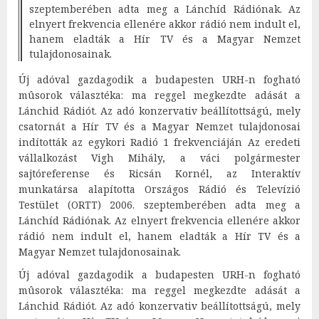
szeptemberében adta meg a Lánchíd Rádiónak. Az
elnyert frekvencia ellenére akkor rádió nem indult el,
hanem eladták a Hír TV és a Magyar Nemzet
tulajdonosainak.
Új adóval gazdagodik a budapesten URH-n fogható
mûsorok választéka: ma reggel megkezdte adását a
Lánchid Rádiót. Az adó konzervativ beállítottságú, mely
csatornát a Hír TV és a Magyar Nemzet tulajdonosai
indították az egykori Radió 1 frekvenciáján Az eredeti
vállalkozást Vigh Mihály, a váci polgármester
sajtóreferense és Ricsán Kornél, az Interaktív
munkatársa alapította Országos Rádió és Televízió
Testület (ORTT) 2006. szeptemberében adta meg a
Lánchíd Rádiónak. Az elnyert frekvencia ellenére akkor
rádió nem indult el, hanem eladták a Hír TV és a
Magyar Nemzet tulajdonosainak.
Új adóval gazdagodik a budapesten URH-n fogható
mûsorok választéka: ma reggel megkezdte adását a
Lánchid Rádiót. Az adó konzervativ beállítottságú, mely