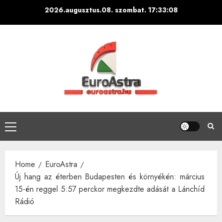
Skip
2026.augusztus.08. szombat.
17:33:09
to
content
Primary
Menu
Home
EuroAstra
Új hang az éterben Budapesten és környékén: március
15-én reggel 5:57 perckor megkezdte adását a Lánchíd
Rádió