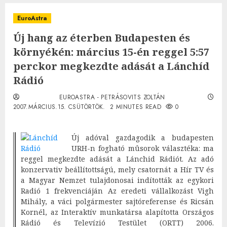
EuroAstra
Új hang az éterben Budapesten és
környékén: március 15-én reggel 5:57
perckor megkezdte adását a Lánchíd
Rádió
EUROASTRA - PETRÁSOVITS ZOLTÁN
2007.MÁRCIUS.15. CSÜTÖRTÖK.
2 MINUTES READ
0
Új adóval gazdagodik a budapesten
URH-n fogható mûsorok választéka: ma
reggel megkezdte adását a Lánchid Rádiót. Az adó
konzervativ beállítottságú, mely csatornát a Hír TV és
a Magyar Nemzet tulajdonosai indították az egykori
Radió 1 frekvenciáján Az eredeti vállalkozást Vigh
Mihály, a váci polgármester sajtóreferense és Ricsán
Kornél, az Interaktív munkatársa alapította Országos
Rádió és Televízió Testület (ORTT) 2006.