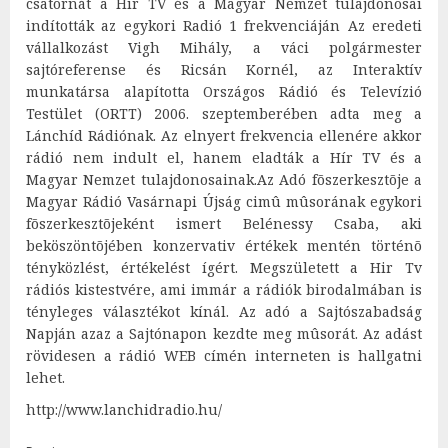
csatornát a Hír TV és a Magyar Nemzet tulajdonosai
indították az egykori Radió 1 frekvenciáján Az eredeti
vállalkozást Vigh Mihály, a váci polgármester
sajtóreferense és Ricsán Kornél, az Interaktív
munkatársa alapította Országos Rádió és Televízió
Testület (ORTT) 2006. szeptemberében adta meg a
Lánchíd Rádiónak. Az elnyert frekvencia ellenére akkor
rádió nem indult el, hanem eladták a Hír TV és a
Magyar Nemzet tulajdonosainak.
Az Adó fõszerkesztõje a
Magyar Rádió Vasárnapi Újság cimû mûsorának egykori
fõszerkesztõjeként ismert Belénessy Csaba, aki
beköszöntõjében konzervativ értékek mentén történõ
tényközlést, értékelést ígért. Megszületett a Hir Tv
rádiós kistestvére, ami immár a rádiók birodalmában is
tényleges választékot kínál. Az adó a Sajtószabadság
Napján azaz a Sajtónapon kezdte meg mûsorát. Az adást
rövidesen a rádió WEB címén interneten is hallgatni
lehet.
http://www.lanchidradio.hu/