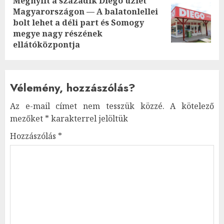
Megnyílt a századik Diego üzlet
Magyarországon — A balatonlellei
Next
bolt lehet a déli part és Somogy
post:
megye nagy részének
ellátóközpontja
Vélemény, hozzászólás?
Az e-mail címet nem tesszük közzé.
A kötelező
mezőket
*
karakterrel jelöltük
Hozzászólás
*