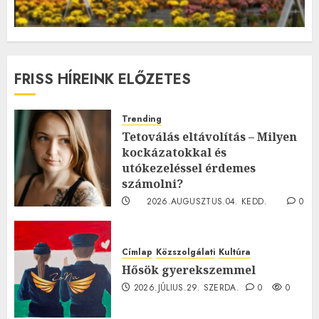
FRISS HÍREINK ELŐZETES
Trending
Tetoválás eltávolítás – Milyen
kockázatokkal és
utókezeléssel érdemes
számolni?
2026.AUGUSZTUS.04. KEDD.
0
0
Címlap
Közszolgálati
Kultúra
Hősök gyerekszemmel
2026.JÚLIUS.29. SZERDA.
0
0