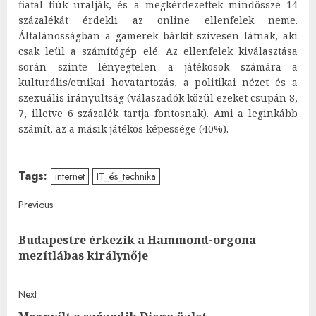
fiatal fiúk uralják, és a megkérdezettek mindössze 14
százalékát érdekli az online ellenfelek neme.
Általánosságban a gamerek bárkit szívesen látnak, aki
csak leül a számítógép elé. Az ellenfelek kiválasztása
során szinte lényegtelen a játékosok számára a
kulturális/etnikai hovatartozás, a politikai nézet és a
szexuális irányultság (válaszadók közül ezeket csupán 8,
7, illetve 6 százalék tartja fontosnak). Ami a leginkább
számít, az a másik játékos képessége (40%).
Tags:
internet
IT_és_technika
Post
Previous
navigation
Budapestre érkezik a Hammond-orgona
Pre
mezítlábas királynője
post
Next