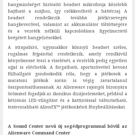
hangminőséget biztosító headset mikrofonja közelebb
hajtható a szájhoz, így csökkenthető a háttérzaj. A
headset rendelkezik továbbá játék/csevegés
hangkeverővel, valamint az akkumulátor töltöttségére
és a vezeték nélküli kapcsolódásra figyelmeztető
beépített hangjelzésekkel.
A strapabíró, ugyanakkor könnyű headset széles,
rugalmas fejpánttal rendelkezik, amely rendkívül
kényelmessé teszi a viselését, a vezérlők pedig egyetlen
ujjal is elérhetők. A forgatható, sportszövettel bevont
fülhallgató gondoskodik róla, hogy a játékosok a
maratoni játékok során is végig zavartalanul
összpontosíthassanak. Az Alienware rajongói bizonyára
örömmel fogadják az ikonikus dizájnelemeket, például a
kétzónás LED-világítást és a kattintással változtatható,
testreszabható AlienFX™ játékonkénti fénybeállításokat.
A Sound Center nevű új segédprogrammal bővül az
Alienware Command Center