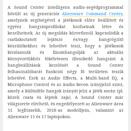
A Sound Center intelligens audio-segédprogrammal
bővült az új generációs
Alienware Command Center
,
amelynek segítségével a játékosok előre beállított és
egyéni hangzásprofilokat hozhatnak létre és
kezelhetnek. Az új megoldás közvetlenül kapcsolódik a
csatlakoztatott lejátszó és/vagy hangrögzítő
készülékekhez és lehetővé teszi, hogy a játékosok
kiválasszák és finomhangolják az aktuális
környezetükhöz tökéletesen illeszkedő hangzást. A
hangbeállítások kezelését a Sound Center
felhasználóbarát funkciói négy fő területen teszik
lehetővé. Ezek az Audio Effects, a Multi-band EQ, a
Microphone Control és az Audio Recon irányjelző szint,
amely a különféle hangok irányát jelzi a játék során (pl.
közeli csata és léptek zaja). A Sound Center már
világszerte elérhető, és engedélyezett az Alienware Area
51 legfrissebb, 2018-as modelljein, valamint az
Alienware 15 és 17 laptopokon
.