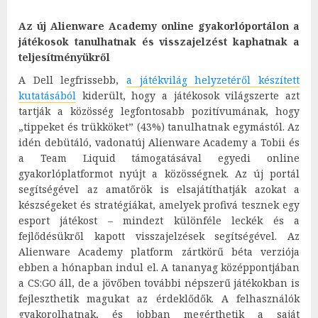
Az új Alienware Academy online gyakorlóportálon a
játékosok tanulhatnak és visszajelzést kaphatnak a
teljesítményükről
A Dell legfrissebb,
a játékvilág helyzetéről készített
kutatásából
kiderült, hogy a játékosok világszerte azt
tartják a közösség legfontosabb pozitívumának, hogy
„tippeket és trükköket” (43%) tanulhatnak egymástól. Az
idén debütáló, vadonatúj Alienware Academy a Tobii és
a Team Liquid támogatásával egyedi online
gyakorlóplatformot nyújt a közösségnek. Az új portál
segítségével az amatőrök is elsajátíthatják azokat a
készségeket és stratégiákat, amelyek profivá tesznek egy
esport játékost – mindezt különféle leckék és a
fejlődésükről kapott visszajelzések segítségével. Az
Alienware Academy platform zártkörű béta verziója
ebben a hónapban indul el. A tananyag középpontjában
a CS:GO áll, de a jövőben további népszerű játékokban is
fejleszthetik magukat az érdeklődők. A felhasználók
gyakorolhatnak, és jobban megérthetik a saját