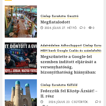
Címlap
EuroAstra
Gasztró
Megfiatalodott
2026.JÚLIUS.27. HÉTFŐ.
0
0
Adatvédelem
AdhocSupport
Címlap
EuroAst
MBH bank Google Csalás és számlafeltörés 
Megszüntette a Google-lel
szemben indított eljárását a
versenyhatóság,
bizonyíthatóság hiányában:
TE mit gondolsz erről?
2026.JÚLIUS.23. CSÜTÖRTÖK.
0
Címlap
EuroAstra
Külföld
0
Fedezzük fel Közép-Ázsiát! –
II. rész
2026.JÚLIUS.23. CSÜTÖRTÖK.
0