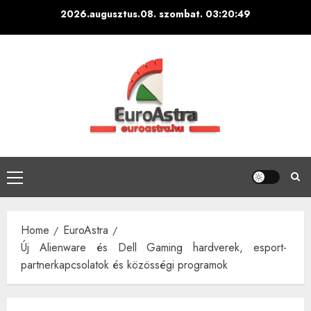
Skip
2026.augusztus.08. szombat.
03:20:50
to
content
Primary
Menu
Home
EuroAstra
Új Alienware és Dell Gaming hardverek, esport-
partnerkapcsolatok és közösségi programok