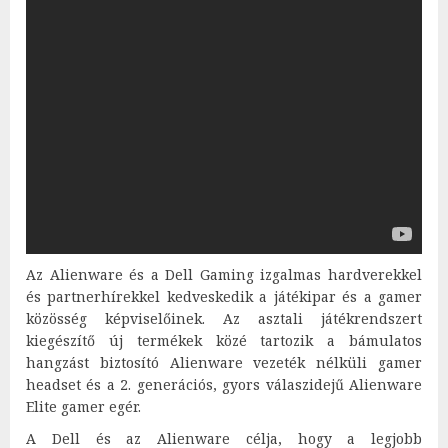
Az Alienware és a Dell Gaming izgalmas hardverekkel
és partnerhírekkel kedveskedik a játékipar és a gamer
közösség képviselőinek. Az asztali játékrendszert
kiegészítő új termékek közé tartozik a bámulatos
hangzást biztosító Alienware vezeték nélküli gamer
headset és a 2. generációs, gyors válaszidejű Alienware
Elite gamer egér.
A Dell és az Alienware célja, hogy a legjobb