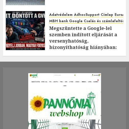
Adatvédelem
AdhocSupport
Címlap
EuroAst
MBH bank Google Csalás és számlafeltörés 
Megszüntette a Google-lel
szemben indított eljárását a
versenyhatóság,
bizonyíthatóság hiányában:
TE mit gondolsz erről?
2026.JÚLIUS.23. CSÜTÖRTÖK.
0
0