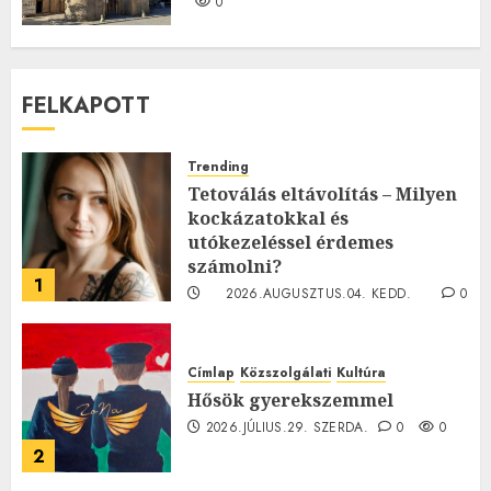
0
FELKAPOTT
Trending
Tetoválás eltávolítás – Milyen
kockázatokkal és
utókezeléssel érdemes
számolni?
1
2026.AUGUSZTUS.04. KEDD.
0
0
Címlap
Közszolgálati
Kultúra
Hősök gyerekszemmel
2026.JÚLIUS.29. SZERDA.
0
0
2