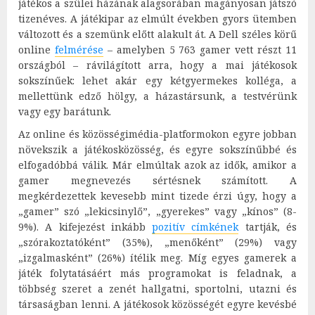
játékos a szülei házának alagsorában magányosan játszó
tizenéves. A játékipar az elmúlt években gyors ütemben
változott és a szemünk előtt alakult át. A Dell széles körű
online
felmérése
– amelyben 5 763 gamer vett részt 11
országból – rávilágított arra, hogy a mai játékosok
sokszínűek: lehet akár egy kétgyermekes kolléga, a
mellettünk edző hölgy, a házastársunk, a testvérünk
vagy egy barátunk.
Az online és közösségimédia-platformokon egyre jobban
növekszik a játékosközösség, és egyre sokszínűbbé és
elfogadóbbá válik. Már elmúltak azok az idők, amikor a
gamer megnevezés sértésnek számított. A
megkérdezettek kevesebb mint tizede érzi úgy, hogy a
„gamer” szó „lekicsinylő”, „gyerekes” vagy „kínos” (8-
9%). A kifejezést inkább
pozitív címkének
tartják, és
„szórakoztatóként” (35%), „menőként” (29%) vagy
„izgalmasként” (26%) ítélik meg. Míg egyes gamerek a
játék folytatásáért más programokat is feladnak, a
többség szeret a zenét hallgatni, sportolni, utazni és
társaságban lenni. A játékosok közösségét egyre kevésbé