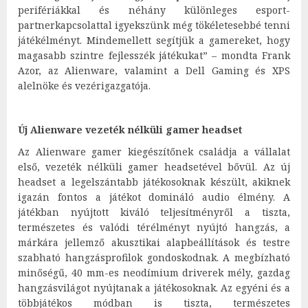
perifériákkal és néhány különleges esport-
partnerkapcsolattal igyekszünk még tökéletesebbé tenni
játékélményt. Mindemellett segítjük a gamereket, hogy
magasabb szintre fejlesszék játékukat” – mondta Frank
Azor, az Alienware, valamint a Dell Gaming és XPS
alelnöke és vezérigazgatója.
Új Alienware vezeték nélküli gamer headset
Az Alienware gamer kiegészítőnek családja a vállalat
első, vezeték nélküli gamer headsetével bővül. Az új
headset a legelszántabb játékosoknak készült, akiknek
igazán fontos a játékot domináló audio élmény. A
játékban nyújtott kiváló teljesítményről a tiszta,
természetes és valódi térélményt nyújtó hangzás, a
márkára jellemző akusztikai alapbeállítások és testre
szabható hangzásprofilok gondoskodnak. A megbízható
minőségű, 40 mm-es neodímium driverek mély, gazdag
hangzásvilágot nyújtanak a játékosoknak. Az egyéni és a
többjátékos módban is tiszta, természetes