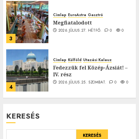
Címlap
EuroAstra
Gasztró
Megfiatalodott
2026.JÚLIUS.27. HÉTFŐ.
0
0
3
Címlap
Külföld
Utazási Kalauz
Fedezzük fel Közép-Ázsiát! –
IV. rész
2026.JÚLIUS.25. SZOMBAT.
0
0
4
KERESÉS
KERESÉS