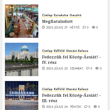
Címlap
EuroAstra
Gasztró
Megfiatalodott
2026.JÚLIUS.27. HÉTFŐ.
0
0
Címlap
Külföld
Utazási Kalauz
Fedezzük fel Közép-Ázsiát! –
IV. rész
2026.JÚLIUS.25. SZOMBAT.
0
0
Címlap
Külföld
Utazási Kalauz
Fedezzük fel Közép-Ázsiát! –
III. rész
2026.JÚLIUS.24. PÉNTEK.
0
0