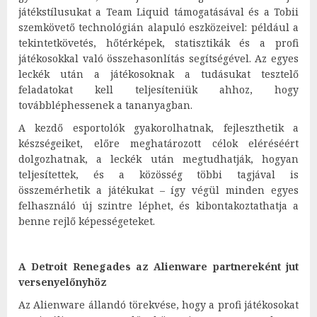
játékstílusukat a Team Liquid támogatásával és a Tobii
szemkövető technológián alapuló eszközeivel: például a
tekintetkövetés, hőtérképek, statisztikák és a profi
játékosokkal való összehasonlítás segítségével. Az egyes
leckék után a játékosoknak a tudásukat tesztelő
feladatokat kell teljesíteniük ahhoz, hogy
továbbléphessenek a tananyagban.
A kezdő esportolók gyakorolhatnak, fejleszthetik a
készségeiket, előre meghatározott célok eléréséért
dolgozhatnak, a leckék után megtudhatják, hogyan
teljesítettek, és a közösség többi tagjával is
összemérhetik a játékukat – így végül minden egyes
felhasználó új szintre léphet, és kibontakoztathatja a
benne rejlő képességeteket.
A Detroit Renegades az Alienware partnereként jut
versenyelőnyhöz
Az Alienware állandó törekvése, hogy a profi játékosokat