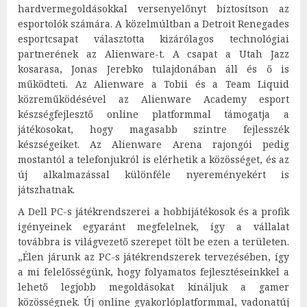
hardvermegoldásokkal versenyelőnyt biztosítson az
esportolók számára. A közelmúltban a Detroit Renegades
esportcsapat választotta kizárólagos technológiai
partnerének az Alienware-t. A csapat a Utah Jazz
kosarasa, Jonas Jerebko tulajdonában áll és ő is
működteti. Az Alienware a Tobii és a Team Liquid
közreműködésével az Alienware Academy esport
készségfejlesztő online platformmal támogatja a
játékosokat, hogy magasabb szintre fejlesszék
készségeiket. Az Alienware Arena rajongói pedig
mostantól a telefonjukról is elérhetik a közösséget, és az
új alkalmazással különféle nyereményekért is
játszhatnak.
A Dell PC-s játékrendszerei a hobbijátékosok és a profik
igényeinek egyaránt megfelelnek, így a vállalat
továbbra is világvezető szerepet tölt be ezen a területen.
„Élen járunk az PC-s játékrendszerek tervezésében, így
a mi felelősségünk, hogy folyamatos fejlesztéseinkkel a
lehető legjobb megoldásokat kínáljuk a gamer
közösségnek. Új online gyakorlóplatformmal, vadonatúj