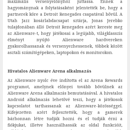
maximális versenyelőnyhöz juttassa. Ennek a
hagyománynak a folytatásaként jelentették be, hogy a
partnerek köre a Detroit Renegades csapatával bővül. A
Utah Jazz kosárlabdacsapat sztárja, Jonas Jerebko
tulajdonában álló Detroit Renegades azért kereste meg
az Alienware-t, hogy játékosai a legújabb, világklasszis
élményt nyújtó Alienware hardvereken
gyakorolhassanak és versenyezhessenek, többek között
asztali számítógépeken, laptopokon és monitorokon.
Hivatalos Alienware Arena alkalmazás
Az Alienware nyolc éve indította el az Arena Rewards
programot, amelynek előnyei tovább bővülnek az
Alienware Arena alkalmazás bemutatásával. A hivatalos
Android alkalmazás lehetővé teszi, hogy a játékosok
kapcsolatot tarthassanak az Alienware-közösséggel.
Kifejezetten azért fejlesztették, hogy a gamerek
bárhonnan létre tudják hozni és el tudják érni a
fiókjukat, illetve használhassák az oldal funkcióit,