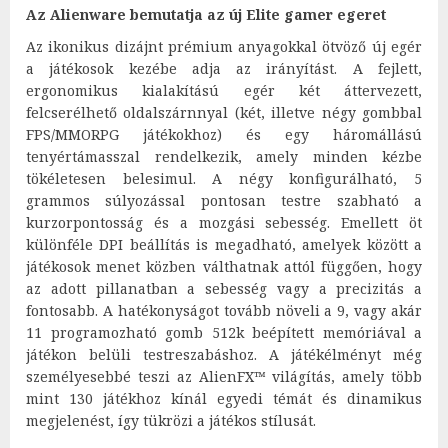
Az Alienware bemutatja az új Elite gamer egeret
Az ikonikus dizájnt prémium anyagokkal ötvöző új egér
a játékosok kezébe adja az irányítást. A fejlett,
ergonomikus kialakítású egér két áttervezett,
felcserélhető oldalszárnnyal (két, illetve négy gombbal
FPS/MMORPG játékokhoz) és egy háromállású
tenyértámasszal rendelkezik, amely minden kézbe
tökéletesen belesimul. A négy konfigurálható, 5
grammos súlyozással pontosan testre szabható a
kurzorpontosság és a mozgási sebesség. Emellett öt
különféle DPI beállítás is megadható, amelyek között a
játékosok menet közben válthatnak attól függően, hogy
az adott pillanatban a sebesség vagy a precizitás a
fontosabb. A hatékonyságot tovább növeli a 9, vagy akár
11 programozható gomb 512k beépített memóriával a
játékon belüli testreszabáshoz. A játékélményt még
személyesebbé teszi az AlienFX™ világítás, amely több
mint 130 játékhoz kínál egyedi témát és dinamikus
megjelenést, így tükrözi a játékos stílusát.