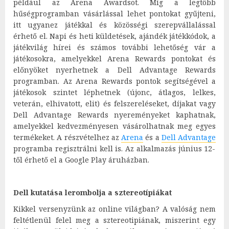
például az Arena Awardsot. Míg a legtöbb
hűségprogramban vásárlással lehet pontokat gyűjteni,
itt ugyanez játékkal és közösségi szerepvállalással
érhető el. Napi és heti küldetések, ajándék játékkódok, a
játékvilág hírei és számos további lehetőség vár a
játékosokra, amelyekkel Arena Rewards pontokat és
előnyöket nyerhetnek a Dell Advantage Rewards
programban. Az Arena Rewards pontok segítségével a
játékosok szintet léphetnek (újonc, átlagos, lelkes,
veterán, elhivatott, elit) és felszereléseket, díjakat vagy
Dell Advantage Rewards nyereményeket kaphatnak,
amelyekkel kedvezményesen vásárolhatnak meg egyes
termékeket. A részvételhez az
Arena
és a
Dell Advantage
programba regisztrálni kell is. Az alkalmazás június 12-
től érhető el a Google Play áruházban.
Dell kutatása lerombolja a sztereotípiákat
Kikkel versenyzünk az online világban? A valóság nem
feltétlenül felel meg a sztereotipiának, miszerint egy