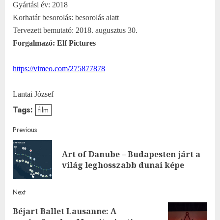
Gyártási év: 2018
Korhatár besorolás: besorolás alatt
Tervezett bemutató: 2018. augusztus 30.
Forgalmazó: Elf Pictures
https://vimeo.com/275877878
Lantai József
Tags:
film
Post
Previous
navigation
Art of Danube – Budapesten járt a
Pre
világ leghosszabb dunai képe
post
Next
Béjart Ballet Lausanne: A
Next