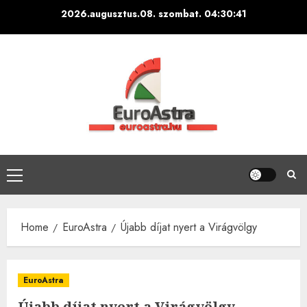
Skip
2026.augusztus.08. szombat.
04:30:42
to
content
Primary
Menu
Home
EuroAstra
Újabb díjat nyert a Virágvölgy
EuroAstra
Újabb díjat nyert a Virágvölgy