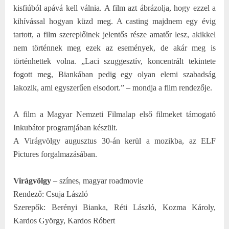
kisfiúból apává kell válnia. A film azt ábrázolja, hogy ezzel a
kihívással hogyan küzd meg. A casting majdnem egy évig
tartott, a film szereplőinek jelentős része amatőr lesz, akikkel
nem történnek meg ezek az események, de akár meg is
történhettek volna. „Laci szuggesztív, koncentrált tekintete
fogott meg, Biankában pedig egy olyan elemi szabadság
lakozik, ami egyszerűen elsodort.” – mondja a film rendezője.
A film a Magyar Nemzeti Filmalap első filmeket támogató
Inkubátor programjában készült.
A Virágvölgy augusztus 30-án kerül a mozikba, az ELF
Pictures forgalmazásában.
Virágvölgy
– színes, magyar roadmovie
Rendező: Csuja László
Szerepők: Berényi Bianka, Réti László, Kozma Károly,
Kardos György, Kardos Róbert