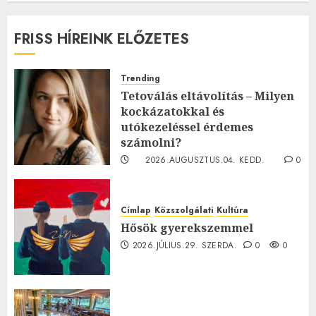
FRISS HÍREINK ELŐZETES
Trending
Tetoválás eltávolítás – Milyen
kockázatokkal és
utókezeléssel érdemes
számolni?
2026.AUGUSZTUS.04. KEDD.
0
0
Címlap
Közszolgálati
Kultúra
Hősök gyerekszemmel
2026.JÚLIUS.29. SZERDA.
0
0