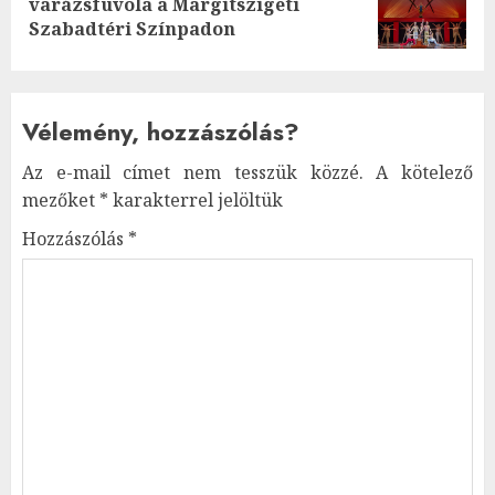
varázsfuvola a Margitszigeti
post:
Szabadtéri Színpadon
Vélemény, hozzászólás?
Az e-mail címet nem tesszük közzé.
A kötelező
mezőket
*
karakterrel jelöltük
Hozzászólás
*