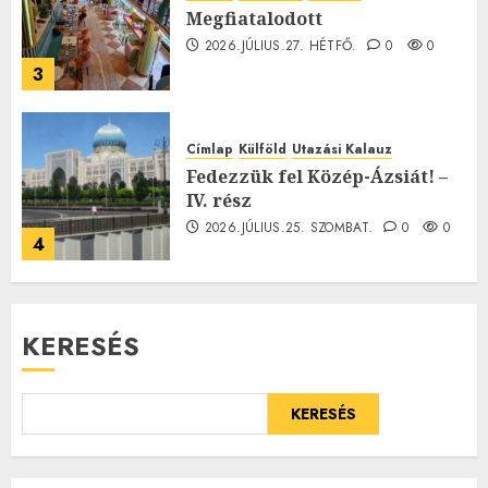
Megfiatalodott
2026.JÚLIUS.27. HÉTFŐ.
0
0
3
Címlap
Külföld
Utazási Kalauz
Fedezzük fel Közép-Ázsiát! –
IV. rész
2026.JÚLIUS.25. SZOMBAT.
0
0
4
KERESÉS
KERESÉS