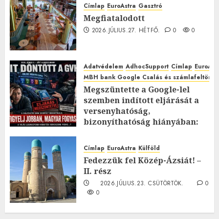
Címlap
EuroAstra
Gasztró
Megfiatalodott
2026.JÚLIUS.27. HÉTFŐ.
0
0
Adatvédelem
AdhocSupport
Címlap
EuroAst
MBH bank Google Csalás és számlafeltörés 
Megszüntette a Google-lel
szemben indított eljárását a
versenyhatóság,
bizonyíthatóság hiányában:
TE mit gondolsz erről?
2026.JÚLIUS.23. CSÜTÖRTÖK.
0
Címlap
EuroAstra
Külföld
0
Fedezzük fel Közép-Ázsiát! –
II. rész
2026.JÚLIUS.23. CSÜTÖRTÖK.
0
0