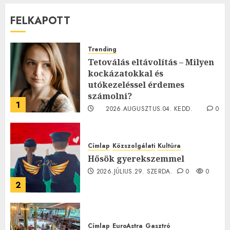
FELKAPOTT
Trending
Tetoválás eltávolítás – Milyen
kockázatokkal és
utókezeléssel érdemes
számolni?
1
2026.AUGUSZTUS.04. KEDD.
0
0
Címlap
Közszolgálati
Kultúra
Hősök gyerekszemmel
2026.JÚLIUS.29. SZERDA.
0
0
2
Címlap
EuroAstra
Gasztró