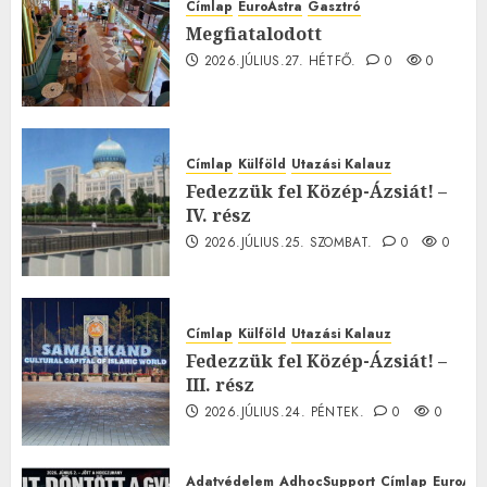
Címlap
EuroAstra
Gasztró
Megfiatalodott
2026.JÚLIUS.27. HÉTFŐ.
0
0
Címlap
Külföld
Utazási Kalauz
Fedezzük fel Közép-Ázsiát! –
IV. rész
2026.JÚLIUS.25. SZOMBAT.
0
0
Címlap
Külföld
Utazási Kalauz
Fedezzük fel Közép-Ázsiát! –
III. rész
2026.JÚLIUS.24. PÉNTEK.
0
0
Adatvédelem
AdhocSupport
Címlap
EuroAst