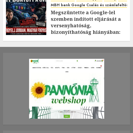
MBH bank Google Csalás és számlafeltörés 
Megszüntette a Google-lel
szemben indított eljárását a
versenyhatóság,
bizonyíthatóság hiányában:
TE mit gondolsz erről?
2026.JÚLIUS.23. CSÜTÖRTÖK.
0
0