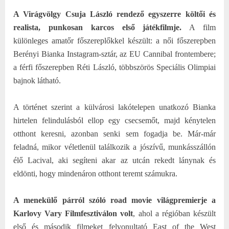
A Virágvölgy Csuja László rendező egyszerre költői és
realista, punkosan karcos első játékfilmje.
A film
különleges amatőr főszereplőkkel készült: a női főszerepben
Berényi Bianka Instagram-sztár, az EU Cannibal frontembere;
a férfi főszerepben Réti László, többszörös Speciális Olimpiai
bajnok látható.
A történet szerint a külvárosi lakótelepen unatkozó Bianka
hirtelen felindulásból ellop egy csecsemőt, majd kénytelen
otthont keresni, azonban senki sem fogadja be. Már-már
feladná, mikor véletlenül találkozik a jószívű, munkásszállón
élő Lacival, aki segíteni akar az utcán rekedt lánynak és
eldönti, hogy mindenáron otthont teremt számukra.
A menekülő párról szóló road movie világpremierje a
Karlovy Vary Filmfesztiválon volt
, ahol a régióban készült
első és második filmeket felvonultató East of the West