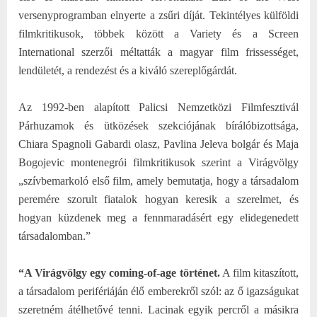
versenyprogramban elnyerte a zsűri díját. Tekintélyes külföldi
filmkritikusok, többek között a Variety és a Screen
International szerzői méltatták a magyar film frissességet,
lendületét, a rendezést és a kiváló szereplőgárdát.
Az 1992-ben alapított Palicsi Nemzetközi Filmfesztivál
Párhuzamok és ütközések szekciójának bírálóbizottsága,
Chiara Spagnoli Gabardi olasz, Pavlina Jeleva bolgár és Maja
Bogojevic montenegrói filmkritikusok szerint a Virágvölgy
„szívbemarkoló első film, amely bemutatja, hogy a társadalom
peremére szorult fiatalok hogyan keresik a szerelmet, és
hogyan küzdenek meg a fennmaradásért egy elidegenedett
társadalomban.”
“A Virágvölgy egy coming-of-age történet.
A film kitaszított,
a társadalom perifériáján élő emberekről szól: az ő igazságukat
szeretném átélhetővé tenni. Lacinak egyik percről a másikra