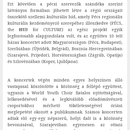
Ezt követően a pécsi szervezők szándéka szerint
látványos formában jöhetett létre a régió országait
összekötő szellemi-kulturális híd, amely Pécs regionális
kulturális kezdeményező szerepéhez illeszkedve (PÉCS,
the
HU
B for CULTURE) az egész projekt egyik
legfontosabb alapgondolata volt, és az együttes 10 telt
házas koncertet adott Magyarországon (Pécs, Budapest),
Szerbiában (Újvidék, Belgrád), Bosznia-Hercegovinában
(Szarajevó, Prijedor), Horvátországban (Zágráb, Opatija)
és Szlovéniában (Koper, Ljubljana).
A koncertek végén minden egyes helyszínen álló
vastapssal köszöntötte a közönség a fellépő együttest,
ugyanis a World Youth Choir fiatalos nyitottságával,
lelkesedésével és a legkiválóbb előadóművészeti
csoportokhoz mérhető tökéletességével óriási
meglepetést okozott a publikumnak. Számos koncerten
adtak elő egy-egy népszerű, helyi dalt is a közönség
bevonásával, Szarajevóban egyenesen az ottani