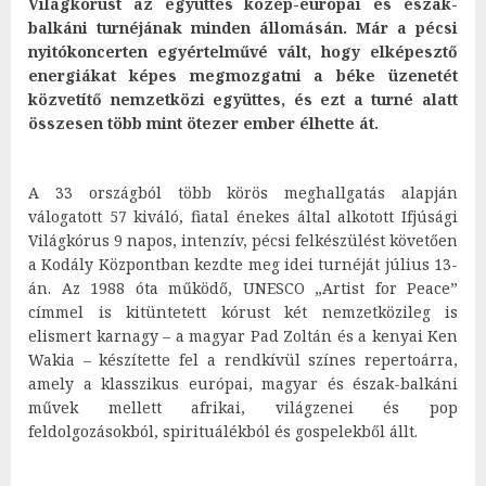
Világkórust az együttes közép-európai és észak-
balkáni turnéjának minden állomásán. Már a pécsi
nyitókoncerten egyértelművé vált, hogy elképesztő
energiákat képes megmozgatni a béke üzenetét
közvetítő nemzetközi együttes, és ezt a turné alatt
összesen több mint ötezer ember élhette át.
A 33 országból több körös meghallgatás alapján
válogatott 57 kiváló, fiatal énekes által alkotott Ifjúsági
Világkórus 9 napos, intenzív, pécsi felkészülést követően
a Kodály Központban kezdte meg idei turnéját július 13-
án. Az 1988 óta működő, UNESCO „Artist for Peace”
címmel is kitüntetett kórust két nemzetközileg is
elismert karnagy – a magyar Pad Zoltán és a kenyai Ken
Wakia – készítette fel a rendkívül színes repertoárra,
amely a klasszikus európai, magyar és észak-balkáni
művek mellett afrikai, világzenei és pop
feldolgozásokból, spirituálékból és gospelekből állt.