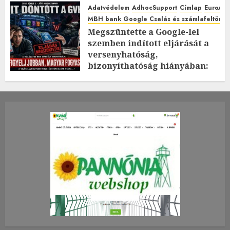
Adatvédelem
AdhocSupport
Címlap
EuroAst
MBH bank Google Csalás és számlafeltörés 
Megszüntette a Google-lel
szemben indított eljárását a
versenyhatóság,
bizonyíthatóság hiányában:
TE mit gondolsz erről?
2026.JÚLIUS.23. CSÜTÖRTÖK.
0
0