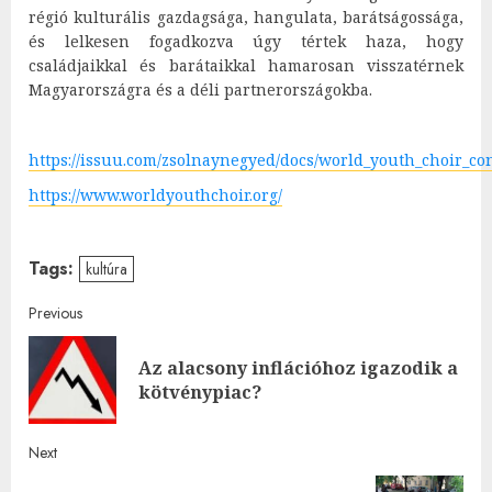
régió kulturális gazdagsága, hangulata, barátságossága,
és lelkesen fogadkozva úgy tértek haza, hogy
családjaikkal és barátaikkal hamarosan visszatérnek
Magyarországra és a déli partnerországokba.
https://issuu.com/zsolnaynegyed/docs/world_youth_choir_co
https://www.worldyouthchoir.org/
Tags:
kultúra
Post
Previous
navigation
Az alacsony inflációhoz igazodik a
Pre
kötvénypiac?
post
Next