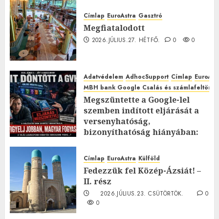
Címlap
EuroAstra
Gasztró
Megfiatalodott
2026.JÚLIUS.27. HÉTFŐ.
0
0
Adatvédelem
AdhocSupport
Címlap
EuroAst
MBH bank Google Csalás és számlafeltörés 
Megszüntette a Google-lel
szemben indított eljárását a
versenyhatóság,
bizonyíthatóság hiányában:
TE mit gondolsz erről?
2026.JÚLIUS.23. CSÜTÖRTÖK.
0
Címlap
EuroAstra
Külföld
0
Fedezzük fel Közép-Ázsiát! –
II. rész
2026.JÚLIUS.23. CSÜTÖRTÖK.
0
0