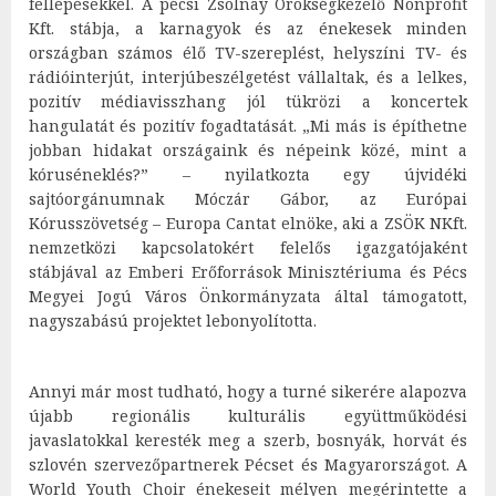
fellépésekkel. A pécsi Zsolnay Örökségkezelő Nonprofit
Kft. stábja, a karnagyok és az énekesek minden
országban számos élő TV-szereplést, helyszíni TV- és
rádióinterjút, interjúbeszélgetést vállaltak, és a lelkes,
pozitív médiavisszhang jól tükrözi a koncertek
hangulatát és pozitív fogadtatását. „Mi más is építhetne
jobban hidakat országaink és népeink közé, mint a
kóruséneklés?” – nyilatkozta egy újvidéki
sajtóorgánumnak Móczár Gábor, az Európai
Kórusszövetség – Europa Cantat elnöke, aki a ZSÖK NKft.
nemzetközi kapcsolatokért felelős igazgatójaként
stábjával az Emberi Erőforrások Minisztériuma és Pécs
Megyei Jogú Város Önkormányzata által támogatott,
nagyszabású projektet lebonyolította.
Annyi már most tudható, hogy a turné sikerére alapozva
újabb regionális kulturális együttműködési
javaslatokkal keresték meg a szerb, bosnyák, horvát és
szlovén szervezőpartnerek Pécset és Magyarországot. A
World Youth Choir énekeseit mélyen megérintette a