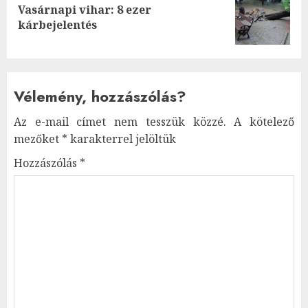
Vasárnapi vihar: 8 ezer
Next
kárbejelentés
post:
Vélemény, hozzászólás?
Az e-mail címet nem tesszük közzé.
A kötelező
mezőket
*
karakterrel jelöltük
Hozzászólás
*