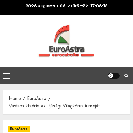
Skip
2026.augusztus.06. csütörtök.
17:06:19
to
content
Primary
Menu
Home
EuroAstra
Vastaps kísérte az Ifjúsági Világkórus turnéját
EuroAstra