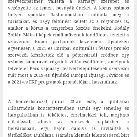
szervezőpartner vállalta a karnagy szerepét és
vezényelte az ismert bosnyák éneket. A kórus számos
helyen spontán flashmobokban szólította meg a
turistákat, és nagy feltűnést keltett az a rögtönzés is,
amikor a kórus a tengerben kezdte énekelni Kodály
Zoltán Mátrai képek című művének lendületes tételeit a
szlovéniai Koper partjainak közelében. Újvidéken
egyenesen a 2021-es Európai Kulturális Főváros projekt
szervezői készítettek elő a péterváradi erődben egy
számos kamerával rögzített villámcsődületet, amelynek
felvételét Pécs vajdasági testvértelepülésének szervezői
már most a 2019-es újvidéki Európai Ifjúsági Főváros és
a 2021-es EKF programok promóciójára használnak.
A koncertsorozat július 23-án este, a ljubljanai
Filharmónia koncerttermében zárult egy zeneileg és
hangulatában is tökéletes, érzelmekkel teli, megható
előadással, ahová az énekesek napközben a
belvárosban, egy hajón dalolva is invitálták a
járókelőket. Ljubljana számára kiemelt jelentőséggel bírt