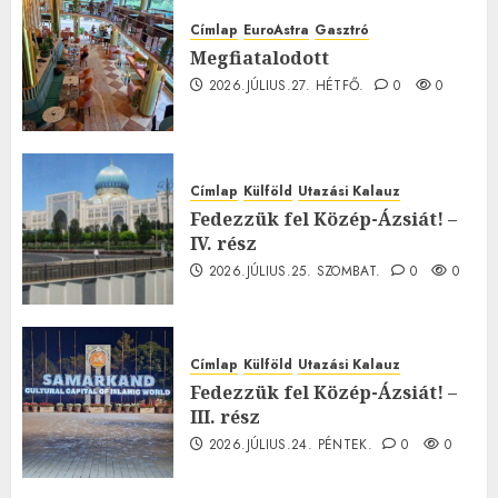
Címlap
EuroAstra
Gasztró
Megfiatalodott
2026.JÚLIUS.27. HÉTFŐ.
0
0
Címlap
Külföld
Utazási Kalauz
Fedezzük fel Közép-Ázsiát! –
IV. rész
2026.JÚLIUS.25. SZOMBAT.
0
0
Címlap
Külföld
Utazási Kalauz
Fedezzük fel Közép-Ázsiát! –
III. rész
2026.JÚLIUS.24. PÉNTEK.
0
0