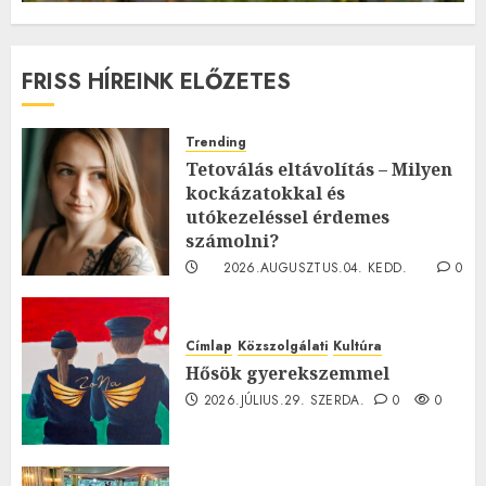
FRISS HÍREINK ELŐZETES
Trending
Tetoválás eltávolítás – Milyen
kockázatokkal és
utókezeléssel érdemes
számolni?
2026.AUGUSZTUS.04. KEDD.
0
0
Címlap
Közszolgálati
Kultúra
Hősök gyerekszemmel
2026.JÚLIUS.29. SZERDA.
0
0