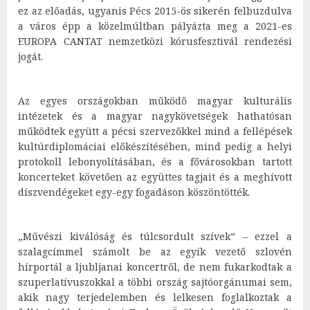
ez az előadás, ugyanis Pécs 2015-ös sikerén felbuzdulva
a város épp a közelmúltban pályázta meg a 2021-es
EUROPA CANTAT nemzetközi kórusfesztivál rendezési
jogát.
Az egyes országokban működő magyar kulturális
intézetek és a magyar nagykövetségek hathatósan
működtek együtt a pécsi szervezőkkel mind a fellépések
kultúrdiplomáciai előkészítésében, mind pedig a helyi
protokoll lebonyolításában, és a fővárosokban tartott
koncerteket követően az együttes tagjait és a meghívott
díszvendégeket egy-egy fogadáson köszöntötték.
„Művészi kiválóság és túlcsordult szívek” – ezzel a
szalagcímmel számolt be az egyik vezető szlovén
hírportál a ljubljanai koncertről, de nem fukarkodtak a
szuperlatívuszokkal a többi ország sajtóorgánumai sem,
akik nagy terjedelemben és lelkesen foglalkoztak a