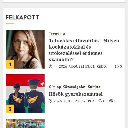
FELKAPOTT
Trending
Tetoválás eltávolítás – Milyen
kockázatokkal és
utókezeléssel érdemes
számolni?
1
2026.AUGUSZTUS.04. KEDD.
0
0
Címlap
Közszolgálati
Kultúra
Hősök gyerekszemmel
2026.JÚLIUS.29. SZERDA.
0
0
2