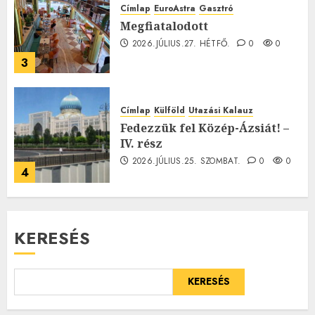
Címlap
EuroAstra
Gasztró
Megfiatalodott
2026.JÚLIUS.27. HÉTFŐ.
0
0
3
Címlap
Külföld
Utazási Kalauz
Fedezzük fel Közép-Ázsiát! –
IV. rész
2026.JÚLIUS.25. SZOMBAT.
0
0
4
KERESÉS
KERESÉS