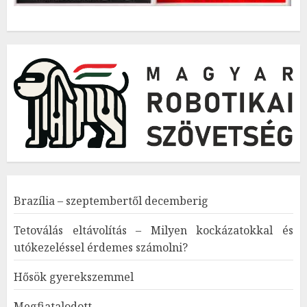
Brazília – szeptembertől decemberig
Tetoválás eltávolítás – Milyen kockázatokkal és
utókezeléssel érdemes számolni?
Hősök gyerekszemmel
Megfiatalodott