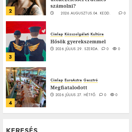
számolni?
2
2026.AUGUSZTUS.04. KEDD.
0
0
Címlap
Közszolgálati
Kultúra
Hősök gyerekszemmel
2026.JÚLIUS.29. SZERDA.
0
0
3
Címlap
EuroAstra
Gasztró
Megfiatalodott
2026.JÚLIUS.27. HÉTFŐ.
0
0
4
KERESÉS