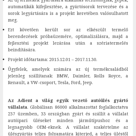
automatikák kifejlesztése, a gyártósorok tervezése és a
sorok legyártására is a projekt keretében valósulhatott
meg.
Ezt követően került sor az elkészült termelő
berendezések próbaüzemére, optimalizálásra, majd a
fejlesztési projekt lezárása után a szériatermelés
beindítására.
Projekt időtartama: 2015.12.01 – 2017.11.30.
Ügyfelek, amelyek számára az új termékcsaládból
jelenleg szállítanak: BMW, Daimler, Rolls Royce, a
Renault, a VW-csoport, Tesla, Ford, Jeep.
Az Adient a világ egyik vezető autóülés gyártó
vállalata
. Globálisan 86000 alkalmazottat foglalkoztatva
237 üzemben, 33 országban gyárt és szállít a vállalat
autóipari üléseket minden járműtípushoz és a
legnagyobb OEM-eknek. A vállalat szakértelme az
ülésgyártás teljes folyamatára kiterjed, a teljes üléstől