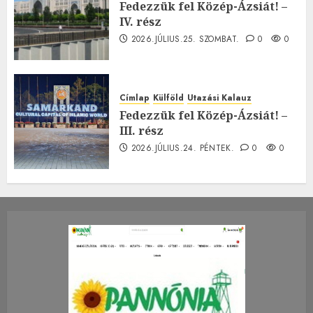
Fedezzük fel Közép-Ázsiát! –
IV. rész
2026.JÚLIUS.25. SZOMBAT.
0
0
Címlap
Külföld
Utazási Kalauz
Fedezzük fel Közép-Ázsiát! –
III. rész
2026.JÚLIUS.24. PÉNTEK.
0
0