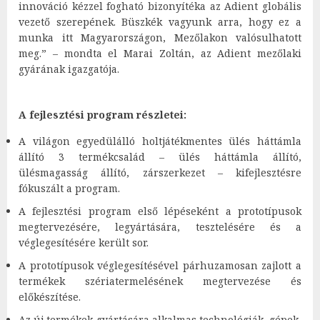
innováció kézzel fogható bizonyítéka az Adient globális
vezető szerepének. Büszkék vagyunk arra, hogy ez a
munka itt Magyarországon, Mezőlakon valósulhatott
meg.” – mondta el Marai Zoltán, az Adient mezőlaki
gyárának igazgatója.
A fejlesztési program részletei:
A világon egyedülálló holtjátékmentes ülés háttámla
állító 3 termékcsalád – ülés háttámla állító,
ülésmagasság állító, zárszerkezet – kifejlesztésre
fókuszált a program.
A fejlesztési program első lépéseként a prototípusok
megtervezésére, legyártására, tesztelésére és a
véglegesítésére került sor.
A prototípusok véglegesítésével párhuzamosan zajlott a
termékek szériatermelésének megtervezése és
előkészítése.
Az új termékek gyártására alkalmas technológiák, gépek,