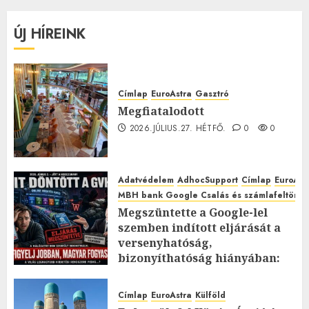
ÚJ HÍREINK
Címlap
EuroAstra
Gasztró
Megfiatalodott
2026.JÚLIUS.27. HÉTFŐ.
0
0
Adatvédelem
AdhocSupport
Címlap
EuroAst
MBH bank Google Csalás és számlafeltörés 
Megszüntette a Google-lel
szemben indított eljárását a
versenyhatóság,
bizonyíthatóság hiányában:
TE mit gondolsz erről?
2026.JÚLIUS.23. CSÜTÖRTÖK.
0
Címlap
EuroAstra
Külföld
0