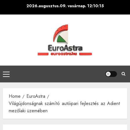
Skip
2026.augusztus.09. vasárnap.
12:10:16
to
content
Primary
Menu
Home
EuroAstra
Világújdonságnak számító autóipari fejlesztés az Adient
mezőlaki üzemében