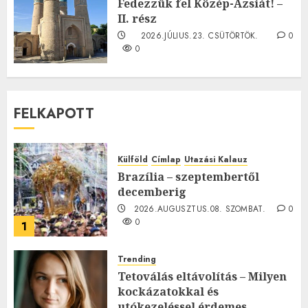
Fedezzük fel Közép-Ázsiát! –
II. rész
2026.JÚLIUS.23. CSÜTÖRTÖK.
0
0
FELKAPOTT
Külföld
Címlap
Utazási Kalauz
Brazília – szeptembertől
decemberig
2026.AUGUSZTUS.08. SZOMBAT.
0
0
1
Trending
Tetoválás eltávolítás – Milyen
kockázatokkal és
utókezeléssel érdemes