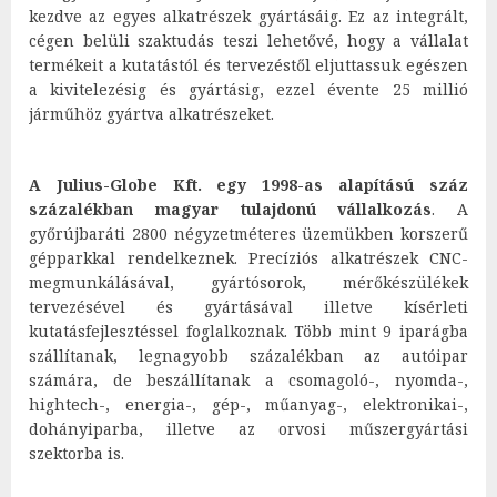
kezdve az egyes alkatrészek gyártásáig. Ez az integrált,
cégen belüli szaktudás teszi lehetővé, hogy a vállalat
termékeit a kutatástól és tervezéstől eljuttassuk egészen
a kivitelezésig és gyártásig, ezzel évente 25 millió
járműhöz gyártva alkatrészeket.
A Julius-Globe Kft. egy 1998-as alapítású száz
százalékban magyar tulajdonú vállalkozás
. A
győrújbaráti 2800 négyzetméteres üzemükben korszerű
gépparkkal rendelkeznek. Precíziós alkatrészek CNC-
megmunkálásával, gyártósorok, mérőkészülékek
tervezésével és gyártásával illetve kísérleti
kutatásfejlesztéssel foglalkoznak. Több mint 9 iparágba
szállítanak, legnagyobb százalékban az autóipar
számára, de beszállítanak a csomagoló-, nyomda-,
hightech-, energia-, gép-, műanyag-, elektronikai-,
dohányiparba, illetve az orvosi műszergyártási
szektorba is.