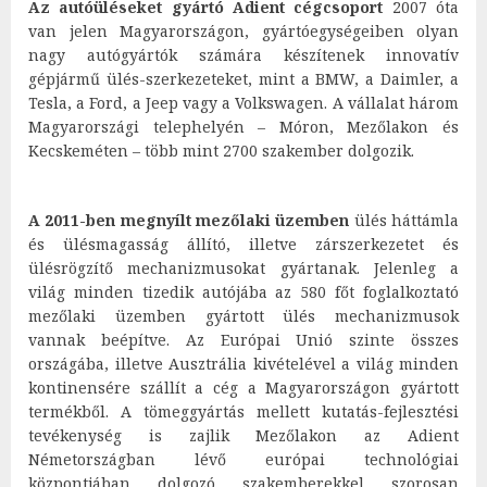
Az autóüléseket gyártó Adient cégcsoport
2007 óta
van jelen Magyarországon, gyártóegységeiben olyan
nagy autógyártók számára készítenek innovatív
gépjármű ülés-szerkezeteket, mint a BMW, a Daimler, a
Tesla, a Ford, a Jeep vagy a Volkswagen. A vállalat három
Magyarországi telephelyén – Móron, Mezőlakon és
Kecskeméten – több mint 2700 szakember dolgozik.
A 2011-ben megnyílt mezőlaki üzemben
ülés háttámla
és ülésmagasság állító, illetve zárszerkezetet és
ülésrögzítő mechanizmusokat gyártanak. Jelenleg a
világ minden tizedik autójába az 580 főt foglalkoztató
mezőlaki üzemben gyártott ülés mechanizmusok
vannak beépítve. Az Európai Unió szinte összes
országába, illetve Ausztrália kivételével a világ minden
kontinensére szállít a cég a Magyarországon gyártott
termékből. A tömeggyártás mellett kutatás-fejlesztési
tevékenység is zajlik Mezőlakon az Adient
Németországban lévő európai technológiai
központjában dolgozó szakemberekkel szorosan