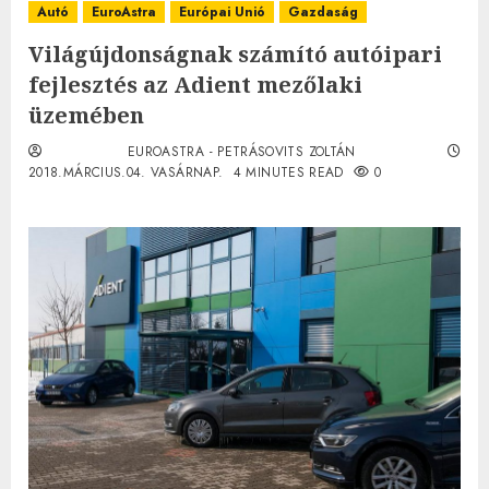
Autó
EuroAstra
Európai Unió
Gazdaság
Világújdonságnak számító autóipari
fejlesztés az Adient mezőlaki
üzemében
EUROASTRA - PETRÁSOVITS ZOLTÁN
2018.MÁRCIUS.04. VASÁRNAP.
4 MINUTES READ
0