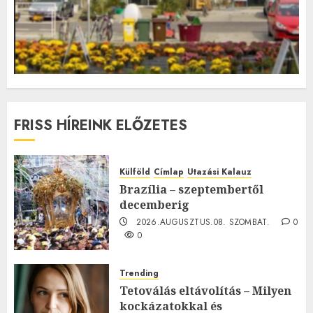
FRISS HÍREINK ELŐZETES
Külföld
Címlap
Utazási Kalauz
Brazília – szeptembertől
decemberig
2026.AUGUSZTUS.08. SZOMBAT.
0
0
Trending
Tetoválás eltávolítás – Milyen
kockázatokkal és