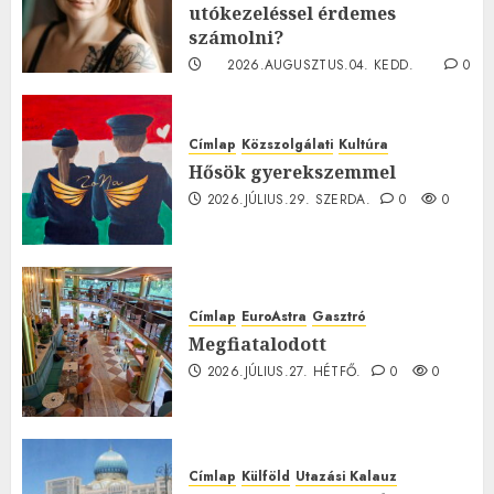
utókezeléssel érdemes
számolni?
2026.AUGUSZTUS.04. KEDD.
0
0
Címlap
Közszolgálati
Kultúra
Hősök gyerekszemmel
2026.JÚLIUS.29. SZERDA.
0
0
Címlap
EuroAstra
Gasztró
Megfiatalodott
2026.JÚLIUS.27. HÉTFŐ.
0
0
Címlap
Külföld
Utazási Kalauz