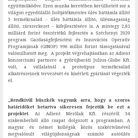
együttműködve. Ezen munka keretében kerülhetett sor a
világon egyedülálló holtjátékmentes ülés háttámla állító
3 termékcsalád – ülés háttámla állító, ülésmagasság
állító, zárszerkezet – kifejlesztésére is. A mintegy 2,85
milliárd forint összértékű fejlesztés a Széchenyi 2020
program Gazdaságfejlesztési és Innovációs Operatív
Programjának (GINOP) 996 millió forint támogatásával
valósulhatott meg. A projekt végrehajtásában az Adient
konzorciumi partnere a győrújbaráti Julius-Globe Kft.
volt, a vállalatnál a prototípus termékcsalád
alkatrészeinek tervezését és kísérleti gyártását végezték
el.
„Rendkívül büszkék vagyunk arra, hogy a szoros
határidőket betartva sikeresen fejeztük be ezt a
projektet
. Az Adient Mezőlak Kft. részéről 34
szakemberből álló csapat dolgozott a programban. A
magyar és német kollégák közös szakértelmével
megvalósult világújdonságnak számító autóülés