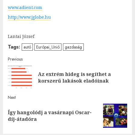
www.adient.com
http://www.jglobe.hu
Lantai József
Tags:
autó
Európai_Unió
gazdaság
Post
Previous
navigation
Az extrém hideg is segíthet a
Pre
korszerű lakások eladóinak
post
Next
Így hangolódj a vasárnapi Oscar-
Next
díj-átadóra
post: