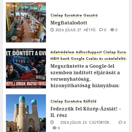
Címlap
EuroAstra
Gasztró
Megfiatalodott
2026.JÚLIUS.27. HÉTFŐ.
0
0
Adatvédelem
AdhocSupport
Címlap
EuroAst
MBH bank Google Csalás és számlafeltörés 
Megszüntette a Google-lel
szemben indított eljárását a
versenyhatóság,
bizonyíthatóság hiányában:
TE mit gondolsz erről?
2026.JÚLIUS.23. CSÜTÖRTÖK.
0
Címlap
EuroAstra
Külföld
0
Fedezzük fel Közép-Ázsiát! –
II. rész
2026.JÚLIUS.23. CSÜTÖRTÖK.
0
0