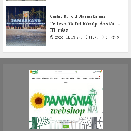
Címlap
Külföld
Utazási Kalauz
Fedezzük fel Közép-Ázsiát! –
III. rész
2026.JÚLIUS.24. PÉNTEK.
0
0