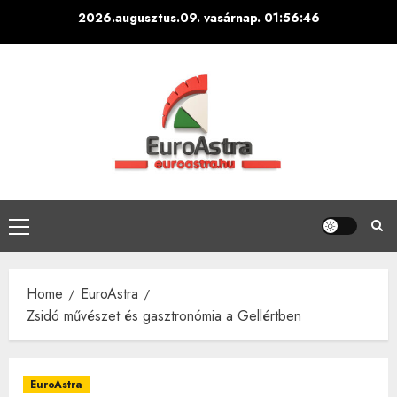
Skip
2026.augusztus.09. vasárnap.
01:56:46
to
content
Primary
Menu
Home
EuroAstra
Zsidó művészet és gasztronómia a Gellértben
EuroAstra