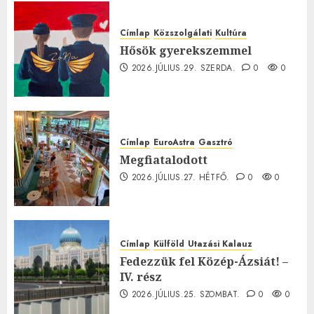
Címlap
Közszolgálati
Kultúra
Hősök gyerekszemmel
2026.JÚLIUS.29. SZERDA.
0
0
Címlap
EuroAstra
Gasztró
Megfiatalodott
2026.JÚLIUS.27. HÉTFŐ.
0
0
Címlap
Külföld
Utazási Kalauz
Fedezzük fel Közép-Ázsiát! –
IV. rész
2026.JÚLIUS.25. SZOMBAT.
0
0