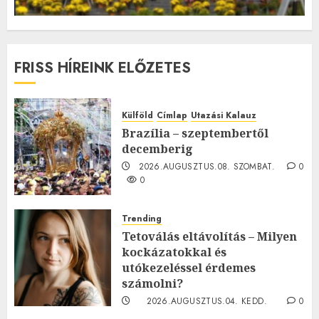
FRISS HÍREINK ELŐZETES
Külföld
Címlap
Utazási Kalauz
Brazília – szeptembertől
decemberig
2026.AUGUSZTUS.08. SZOMBAT.
0
0
Trending
Tetoválás eltávolítás – Milyen
kockázatokkal és
utókezeléssel érdemes
számolni?
2026.AUGUSZTUS.04. KEDD.
0
0