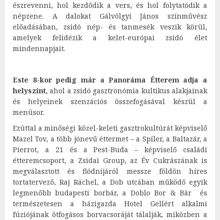
észrevenni, hol kezdődik a vers, és hol folytatódik a
népzene. A dalokat Gálvölgyi János színművész
előadásában, zsidó nép- és tanmesék veszik körül,
amelyek felidézik a kelet-európai zsidó élet
mindennapjait.
Este 8-kor pedig már a Panoráma Étterem adja a
helyszínt,
ahol a zsidó gasztronómia kultikus alakjainak
és helyeinek szenzációs összefogásával készül a
menüsor.
Ezúttal a minőségi közel-keleti gasztrokultúrát képviselő
Mazel Tov, a több jónevű éttermet – a Spíler, a Baltazár, a
Pierrot, a 21 és a Pest-Buda – képviselő családi
étteremcsoport, a Zsidai Group, az Év Cukrászának is
megválasztott és flódnijáról messze földön híres
tortatervező, Raj Ráchel, a Dob utcában működő egyik
legmenőbb budapesti borbár, a Doblo Bor & Bár és
természetesen a házigazda Hotel Gellért alkalmi
fúziójának ötfogásos borvacsoráját tálalják, miközben a