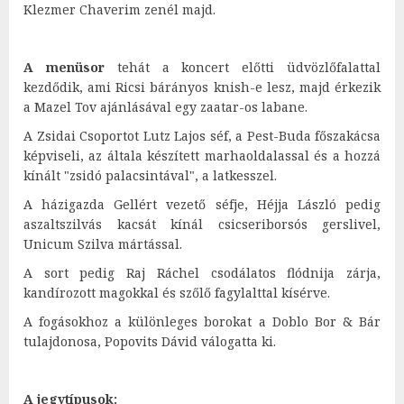
Klezmer Chaverim zenél majd.
A menüsor
tehát a koncert előtti üdvözlőfalattal
kezdődik, ami Ricsi bárányos knish-e lesz, majd érkezik
a Mazel Tov ajánlásával egy zaatar-os labane.
A Zsidai Csoportot Lutz Lajos séf, a Pest-Buda főszakácsa
képviseli, az általa készített marhaoldalassal és a hozzá
kínált "zsidó palacsintával", a latkesszel.
A házigazda Gellért vezető séfje, Héjja László pedig
aszaltszilvás kacsát kínál csicseriborsós gerslivel,
Unicum Szilva mártással.
A sort pedig Raj Ráchel csodálatos flódnija zárja,
kandírozott magokkal és szőlő fagylalttal kísérve.
A fogásokhoz a különleges borokat a Doblo Bor & Bár
tulajdonosa, Popovits Dávid válogatta ki.
A jegytípusok: