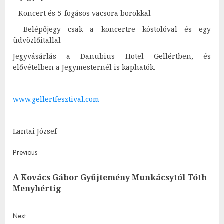
– Koncert és 5-fogásos vacsora borokkal
– Belépőjegy csak a koncertre kóstolóval és egy
üdvözlőitallal
Jegyvásárlás a Danubius Hotel Gellértben, és
elővételben a Jegymesternél is kaphatók.
www.gellertfesztival.com
Lantai József
Post
Previous
navigation
A Kovács Gábor Gyűjtemény Munkácsytól Tóth
Pre
Menyhértig
post
Next