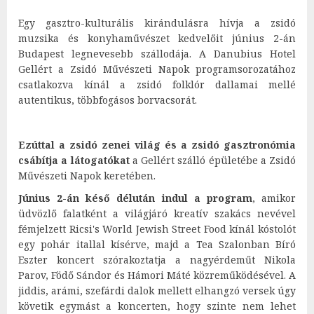
Egy gasztro-kulturális kirándulásra hívja a zsidó
muzsika és konyhaművészet kedvelőit június 2-án
Budapest legnevesebb szállodája. A Danubius Hotel
Gellért a Zsidó Művészeti Napok programsorozatához
csatlakozva kínál a zsidó folklór dallamai mellé
autentikus, többfogásos borvacsorát.
Ezúttal a zsidó zenei világ és a zsidó gasztronómia
csábítja a látogatókat
a Gellért szálló épületébe a Zsidó
Művészeti Napok keretében.
Június 2-án késő délután indul a program
, amikor
üdvözlő falatként a világjáró kreatív szakács nevével
fémjelzett Ricsi's World Jewish Street Food kínál kóstolót
egy pohár itallal kísérve, majd a Tea Szalonban Bíró
Eszter koncert szórakoztatja a nagyérdeműt Nikola
Parov, Födő Sándor és Hámori Máté közreműködésével. A
jiddis, arámi, szefárdi dalok mellett elhangzó versek úgy
követik egymást a koncerten, hogy szinte nem lehet