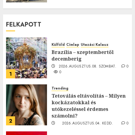
FELKAPOTT
Külföld
Címlap
Utazási Kalauz
Brazília – szeptembertől
decemberig
2026.AUGUSZTUS.08. SZOMBAT.
0
0
1
Trending
Tetoválás eltávolítás – Milyen
kockázatokkal és
utókezeléssel érdemes
számolni?
2
2026.AUGUSZTUS.04. KEDD.
0
0