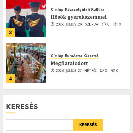
Címlap
Közszolgálati
Kultúra
Hősök gyerekszemmel
2026.JÚLIUS.29. SZERDA.
0
0
3
Címlap
EuroAstra
Gasztró
Megfiatalodott
2026.JÚLIUS.27. HÉTFŐ.
0
0
4
KERESÉS
KERESÉS