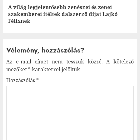
A világ legjelentősebb zenészei és zenei
Next
szakemberei ítéltek dalszerző díjat Lajkó
post:
Félixnek
Vélemény, hozzászólás?
Az e-mail címet nem tesszük közzé.
A kötelező
mezőket
*
karakterrel jelöltük
Hozzászólás
*