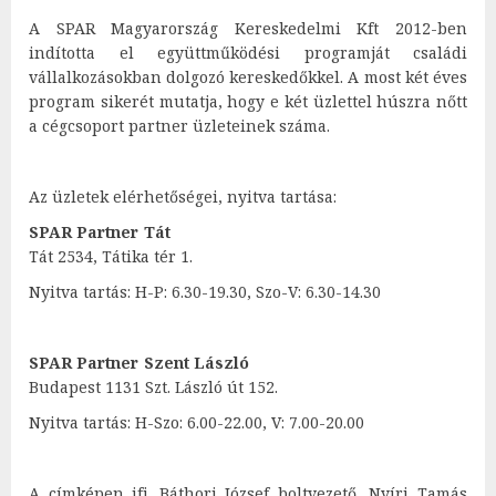
A SPAR Magyarország Kereskedelmi Kft 2012-ben
indította el együttműködési programját családi
vállalkozásokban dolgozó kereskedőkkel. A most két éves
program sikerét mutatja, hogy e két üzlettel húszra nőtt
a cégcsoport partner üzleteinek száma.
Az üzletek elérhetőségei, nyitva tartása:
SPAR Partner Tát
Tát 2534, Tátika tér 1.
Nyitva tartás: H-P: 6.30-19.30, Szo-V: 6.30-14.30
SPAR Partner Szent László
Budapest 1131 Szt. László út 152.
Nyitva tartás: H-Szo: 6.00-22.00, V: 7.00-20.00
A címképen ifj. Báthori József boltvezető, Nyíri Tamás