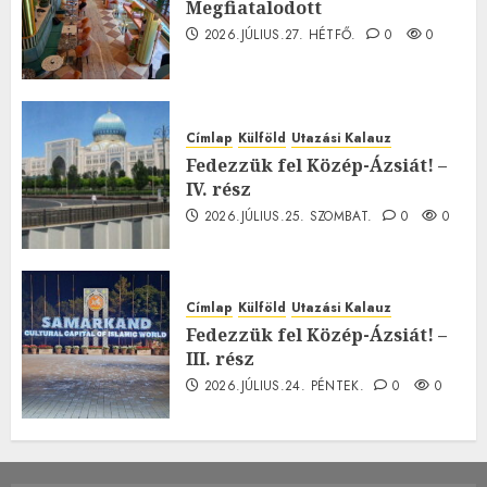
Megfiatalodott
2026.JÚLIUS.27. HÉTFŐ.
0
0
Címlap
Külföld
Utazási Kalauz
Fedezzük fel Közép-Ázsiát! –
IV. rész
2026.JÚLIUS.25. SZOMBAT.
0
0
Címlap
Külföld
Utazási Kalauz
Fedezzük fel Közép-Ázsiát! –
III. rész
2026.JÚLIUS.24. PÉNTEK.
0
0