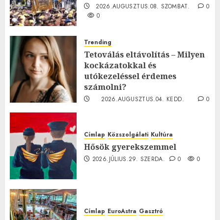
2026.AUGUSZTUS.08. SZOMBAT.
0
0
Trending
Tetoválás eltávolítás – Milyen
kockázatokkal és
utókezeléssel érdemes
számolni?
2026.AUGUSZTUS.04. KEDD.
0
0
Címlap
Közszolgálati
Kultúra
Hősök gyerekszemmel
2026.JÚLIUS.29. SZERDA.
0
0
Címlap
EuroAstra
Gasztró