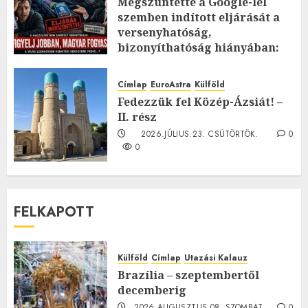
Megszüntette a Google-lel
szemben indított eljárását a
versenyhatóság,
bizonyíthatóság hiányában:
TE mit gondolsz erről?
2026.JÚLIUS.23. CSÜTÖRTÖK.
0
Címlap
EuroAstra
Külföld
0
Fedezzük fel Közép-Ázsiát! –
II. rész
2026.JÚLIUS.23. CSÜTÖRTÖK.
0
0
FELKAPOTT
Külföld
Címlap
Utazási Kalauz
Brazília – szeptembertől
decemberig
2026.AUGUSZTUS.08. SZOMBAT.
0