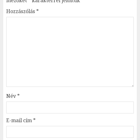
mezőket
*
karakterrel jelöltük
Hozzászólás
*
Név
*
E-mail cím
*