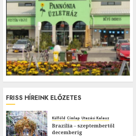
FRISS HÍREINK ELŐZETES
Külföld
Címlap
Utazási Kalauz
Brazília – szeptembertől
decemberig