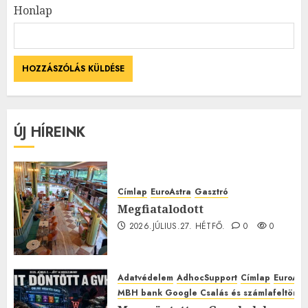
Honlap
ÚJ HÍREINK
Címlap
EuroAstra
Gasztró
Megfiatalodott
2026.JÚLIUS.27. HÉTFŐ.
0
0
Adatvédelem
AdhocSupport
Címlap
EuroAst
MBH bank Google Csalás és számlafeltörés 