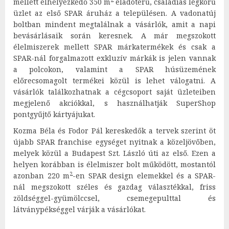
mellett elhelyezkedő 350 m
eladóterű, családias légkörű
üzlet az első SPAR áruház a településen. A vadonatúj
boltban mindent megtalálnak a vásárlók, amit a napi
bevásárlásaik során keresnek. A már megszokott
élelmiszerek mellett SPAR márkatermékek és csak a
SPAR-nál forgalmazott exkluzív márkák is jelen vannak
a polcokon, valamint a SPAR húsüzemének
előrecsomagolt termékei közül is lehet válogatni. A
vásárlók találkozhatnak a cégcsoport saját üzleteiben
megjelenő akciókkal, s használhatják SuperShop
pontgyűjtő kártyájukat.
Kozma Béla és Fodor Pál kereskedők a tervek szerint öt
újabb SPAR franchise egységet nyitnak a közeljövőben,
melyek közül a Budapest Szt. László úti az első. Ezen a
helyen korábban is élelmiszer bolt működött, mostantól
2
azonban 220 m
-en SPAR design elemekkel és a SPAR-
nál megszokott széles és gazdag választékkal, friss
zöldséggel-gyümölccsel, csemegepulttal és
látványpékséggel várják a vásárlókat.