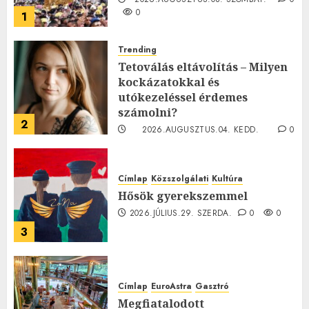
0
1
Trending
Tetoválás eltávolítás – Milyen
kockázatokkal és
utókezeléssel érdemes
számolni?
2
2026.AUGUSZTUS.04. KEDD.
0
0
Címlap
Közszolgálati
Kultúra
Hősök gyerekszemmel
2026.JÚLIUS.29. SZERDA.
0
0
3
Címlap
EuroAstra
Gasztró
Megfiatalodott