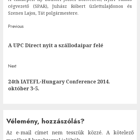
cégvezető (SPAR), Juhász Róbert üzlettulajdonos és
Szenes Lajos, Tát polgármestere.
Post
Previous
navigation
Pre
A UPC Direct nyit a szállodaipar felé
post
Next
24th IATEFL-Hungary Conference 2014.
Next
október 3-5.
post:
Vélemény, hozzászólás?
Az e-mail címet nem tesszük közzé.
A kötelező