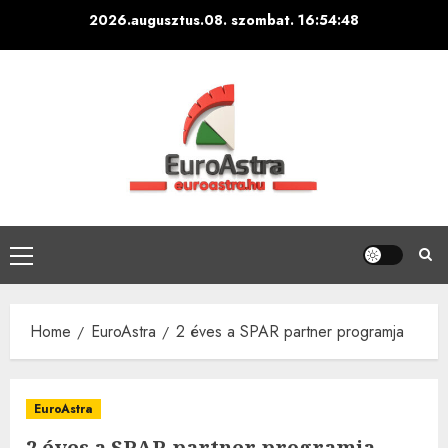
Skip
2026.augusztus.08. szombat.
16:54:49
to
content
Primary
Menu
Home
EuroAstra
2 éves a SPAR partner programja
EuroAstra
2 éves a SPAR partner programja