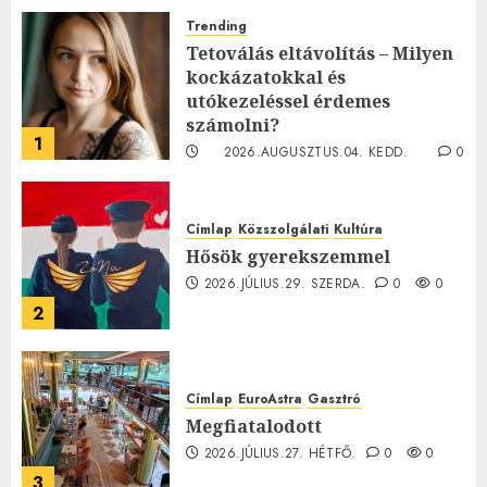
Trending
Tetoválás eltávolítás – Milyen
kockázatokkal és
utókezeléssel érdemes
számolni?
1
2026.AUGUSZTUS.04. KEDD.
0
0
Címlap
Közszolgálati
Kultúra
Hősök gyerekszemmel
2026.JÚLIUS.29. SZERDA.
0
0
2
Címlap
EuroAstra
Gasztró
Megfiatalodott
2026.JÚLIUS.27. HÉTFŐ.
0
0
3