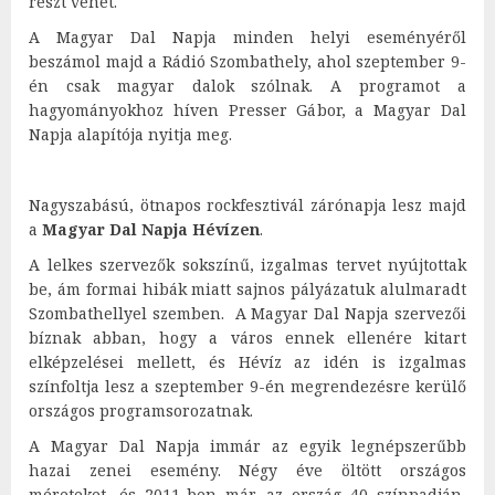
részt vehet.
A Magyar Dal Napja minden helyi eseményéről
beszámol majd a Rádió Szombathely, ahol szeptember 9-
én csak magyar dalok szólnak. A programot a
hagyományokhoz híven Presser Gábor, a Magyar Dal
Napja alapítója nyitja meg.
Nagyszabású, ötnapos rockfesztivál zárónapja lesz majd
a
Magyar Dal Napja Hévízen
.
A lelkes szervezők sokszínű, izgalmas tervet nyújtottak
be, ám formai hibák miatt sajnos pályázatuk alulmaradt
Szombathellyel szemben. A Magyar Dal Napja szervezői
bíznak abban, hogy a város ennek ellenére kitart
elképzelései mellett, és Hévíz az idén is izgalmas
színfoltja lesz a szeptember 9-én megrendezésre kerülő
országos programsorozatnak.
A Magyar Dal Napja immár az egyik legnépszerűbb
hazai zenei esemény. Négy éve öltött országos
méreteket, és 2011-ben már az ország 40 színpadján,