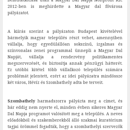
2012-ben is meghirdette a Magyar dal fővárosa
pályázatot.
A kiírás szerint a pályázaton Budapest kivételével
bármelyik magyar település részt vehet, amennyiben
vállalja, hogy egyedülállóan sokszínű, izgalmas és
színvonalas zenei programmal ünnepli a Magyar Dal
Napját, vállalja a rendezvény politikamentes
megszervezését, és biztosítja annak pénzügyi hátterét.
Ez utóbbi kitétel több vállalkozó település számára
problémát jelentett, ezért az idei pályázatra mindössze
két város, Hévíz és Szombathely adta be terveit.
Szombathely
harmadszorra pályázta meg a címet, és
bár eddig nem nyerte el, minden évben sikeres Magyar
Dal Napja programot valósított meg a település. A neves
előadókból és szakemberekből álló szakmai kuratórium
tagjai örömmel fogadták, hogy a szombathelyi szervezők