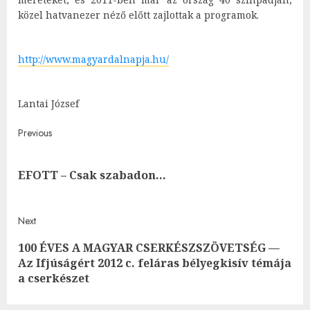
közel hatvanezer néző előtt zajlottak a programok.
http://www.magyardalnapja.hu/
Lantai József
Post
Previous
navigation
Pre
EFOTT – Csak szabadon…
post
Next
100 ÉVES A MAGYAR CSERKÉSZSZÖVETSÉG —
Next
Az Ifjúságért 2012 c. feláras bélyegkisív témája
post:
a cserkészet