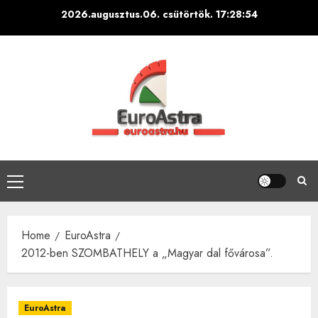
Skip
2026.augusztus.06. csütörtök.
17:28:55
to
content
Primary
Menu
Home
EuroAstra
2012-ben SZOMBATHELY a „Magyar dal fővárosa”.
EuroAstra