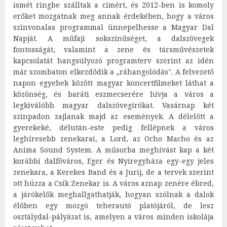
ismét ringbe szálltak a címért, és 2012-ben is komoly
erőket mozgatnak meg annak érdekében, hogy a város
színvonalas programmal ünnepelhesse a Magyar Dal
Napját. A műfaji sokszínűséget, a dalszövegek
fontosságát, valamint a zene és társművészetek
kapcsolatát hangsúlyozó programterv szerint az idén
már szombaton elkezdődik a „ráhangolódás". A felvezető
napon egyebek között magyar koncertfilmeket láthat a
közönség, és baráti eszmecserére hívja a város a
legkiválóbb magyar dalszövegírókat. Vasárnap két
színpadon zajlanak majd az események. A délelőtt a
gyerekeké, délután-este pedig fellépnek a város
leghíresebb zenekarai, a Lord, az Ocho Macho és az
Anima Sound System. A műsorba meghívást kap a két
korábbi dalfőváros, Eger és Nyíregyháza egy-egy jeles
zenekara, a Kerekes Band és a Jurij, de a tervek szerint
ott húzza a Csík Zenekar is. A város aznap zenére ébred,
a járókelők meghallgathatják, hogyan szólnak a dalok
élőben egy mozgó teherautó platójáról, de lesz
osztálydal-pályázat is, amelyen a város minden iskolája