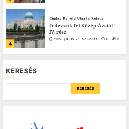
Címlap
Külföld
Utazási Kalauz
Fedezzük fel Közép-Ázsiát! –
IV. rész
2026.JÚLIUS.25. SZOMBAT.
0
0
4
KERESÉS
KERESÉS