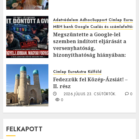
Adatvédelem
AdhocSupport
Címlap
EuroAst
MBH bank Google Csalás és számlafeltörés 
Megszüntette a Google-lel
szemben indított eljárását a
versenyhatóság,
bizonyíthatóság hiányában:
TE mit gondolsz erről?
2026.JÚLIUS.23. CSÜTÖRTÖK.
0
Címlap
EuroAstra
Külföld
0
Fedezzük fel Közép-Ázsiát! –
II. rész
2026.JÚLIUS.23. CSÜTÖRTÖK.
0
0
FELKAPOTT