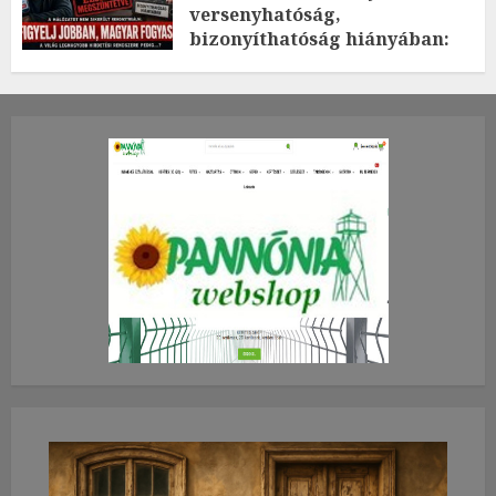
versenyhatóság,
bizonyíthatóság hiányában:
TE mit gondolsz erről?
2026.JÚLIUS.23. CSÜTÖRTÖK.
0
0