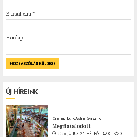
E-mail cím
*
Honlap
ÚJ HÍREINK
Címlap
EuroAstra
Gasztró
Megfiatalodott
2026.JÚLIUS.27. HÉTFŐ.
0
0