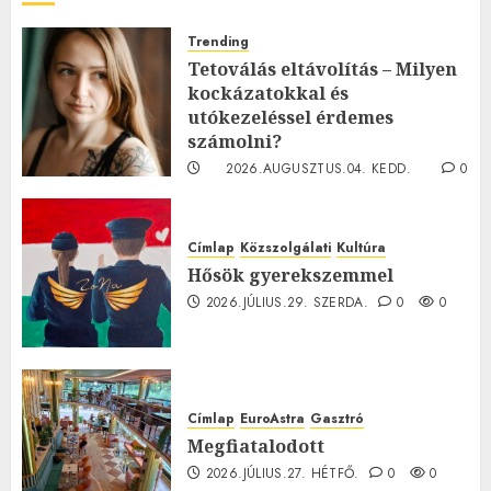
Trending
Tetoválás eltávolítás – Milyen
kockázatokkal és
utókezeléssel érdemes
számolni?
2026.AUGUSZTUS.04. KEDD.
0
0
Címlap
Közszolgálati
Kultúra
Hősök gyerekszemmel
2026.JÚLIUS.29. SZERDA.
0
0
Címlap
EuroAstra
Gasztró
Megfiatalodott
2026.JÚLIUS.27. HÉTFŐ.
0
0