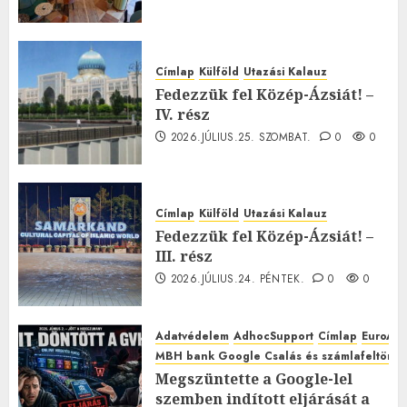
Címlap
Külföld
Utazási Kalauz
Fedezzük fel Közép-Ázsiát! –
IV. rész
2026.JÚLIUS.25. SZOMBAT.
0
0
Címlap
Külföld
Utazási Kalauz
Fedezzük fel Közép-Ázsiát! –
III. rész
2026.JÚLIUS.24. PÉNTEK.
0
0
Adatvédelem
AdhocSupport
Címlap
EuroAst
MBH bank Google Csalás és számlafeltörés 
Megszüntette a Google-lel
szemben indított eljárását a