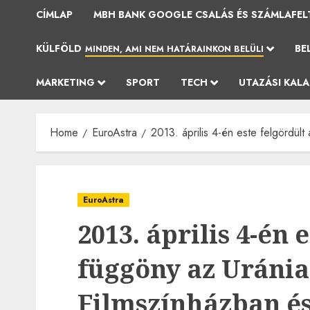
CÍMLAP
MBH BANK GOOGLE CSALÁS ÉS SZÁMLAFEL
KÜLFÖLD
BE
MINDEN, AMI NEM HATÁRAINKON BELÜLI
MARKETING
SPORT
TECH
UTAZÁSI KAL
Home
EuroAstra
2013. április 4-én este felgördül
EuroAstra
2013. április 4-én 
függöny az Uráni
Filmszínházban és