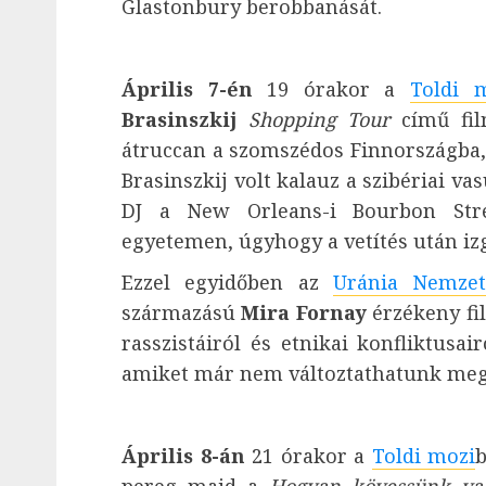
Glastonbury berobbanását.
Április 7-én
19 órakor a
Toldi 
Brasinszkij
Shopping Tour
című fi
átruccan a szomszédos Finnországba,
Brasinszkij volt kalauz a szibériai v
DJ a New Orleans-i Bourbon Str
egyetemen, úgyhogy a vetítés után izg
Ezzel egyidőben az
Uránia Nemzet
származású
Mira Fornay
érzékeny fi
rasszistáiról és etnikai konfliktusair
amiket már nem változtathatunk meg
Április 8-án
21 órakor a
Toldi mozi
b