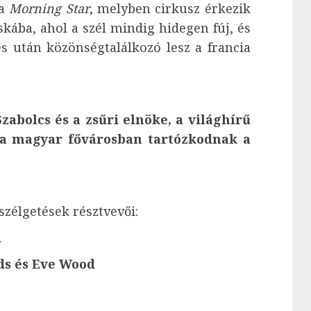
 a
Morning Star
, melyben cirkusz érkezik
skába, ahol a szél mindig hidegen fúj, és
s után közönségtalálkozó lesz a francia
abolcs és a zsűri elnöke, a világhírű
n a magyar fővárosban tartózkodnak a
szélgetések résztvevői:
i
rds és Eve Wood