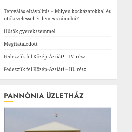
Tetoválás eltávolítás – Milyen kockázatokkal és
utókezeléssel érdemes számolni?
Hősök gyerekszemmel
Megfiatalodott
Fedezzük fel Közép-Ázsiát! – IV. rész
Fedezzük fel Közép-Ázsiát! – III. rész
PANNÓNIA ÜZLETHÁZ