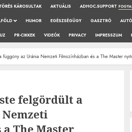
TÖRÉS KÁROSULTAK
AKTUÁLIS
ADHOC.SUPPORT
FOGYA
LFÖLD
HUMOR
EGÉSZSÉGÜGY
GASZTRÓ
AUT
AUZ
PR-CIKKEK
VIDEÓK
PRIVACY
IMPRESSZUM
t a függöny az Uránia Nemzeti Filmszínházban és a The Master nyitó
este felgördült a
a Nemzeti
 a The Master