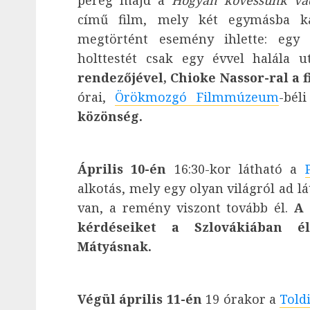
pereg majd a
Hogyan kövessünk va
című film, mely két egymásba kap
megtörtént esemény ihlette: egy
holttestét csak egy évvel halála u
rendezőjével, Chioke Nassor-ral a 
órai,
Örökmozgó Filmmúzeum
-bél
közönség.
Április 10-én
16:30-kor látható a
alkotás, mely
egy olyan világról ad l
van, a remény viszont tovább él.
A 
kérdéseiket a Szlovákiában él
Mátyásnak.
Végül április 11-én
19 órakor a
Told