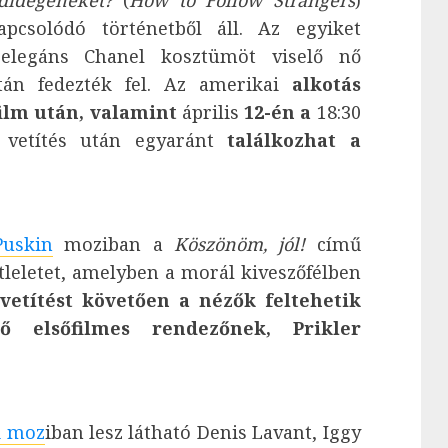
didegeneket?
(
How to Follow Strangers
)
csolódó történetből áll. Az egyiket
 elegáns Chanel kosztümöt viselő nő
tán fedezték fel. Az amerikai
alkotás
film után, valamint
április
12-én
a
18:30
i vetítés után egyaránt
találkozhat a
Puskin
moziban a
Köszönöm, jól!
című
átleletet, amelyben a morál kiveszőfélben
vetítést követően a nézők feltehetik
ő elsőfilmes rendezőnek, Prikler
i moz
iban lesz látható Denis Lavant, Iggy