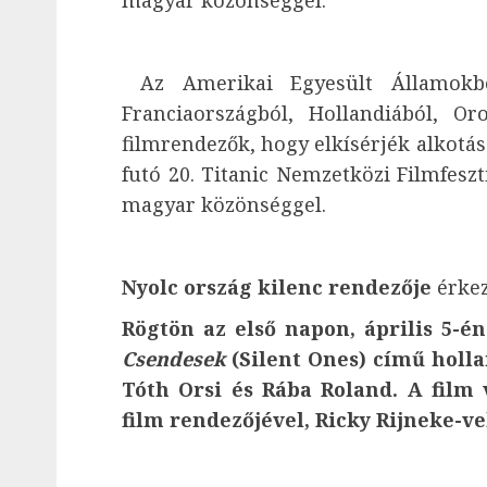
magyar közönséggel.
Az Amerikai Egyesült Államokból
Franciaországból, Hollandiából, Or
filmrendezők, hogy elkísérjék alkotása
futó 20. Titanic Nemzetközi Filmfeszt
magyar közönséggel.
Nyolc ország kilenc rendezője
érkez
Rögtön az első napon, április 5-én
Csendesek
(Silent Ones) című holla
Tóth Orsi és Rába Roland. A film 
film rendezőjével, Ricky Rijneke-vel