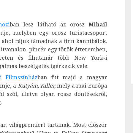
mozi
ban lesz látható az orosz
Mihail
lmje, melyben egy orosz turistacsoport
 ahol rájuk támadnak a finn kannibálok.
asútvonalon, pincér egy török étteremben,
eeten és filmtanár több New York-i
almas beszélgetés ígérkezik vele.
i Filmszínház
ban fut majd a magyar
lmje, a
Kutyám, Killer,
mely a mai Európa
ól szól, illetve olyan rossz döntésekről,
.
an világpremiert tartanak. Most először