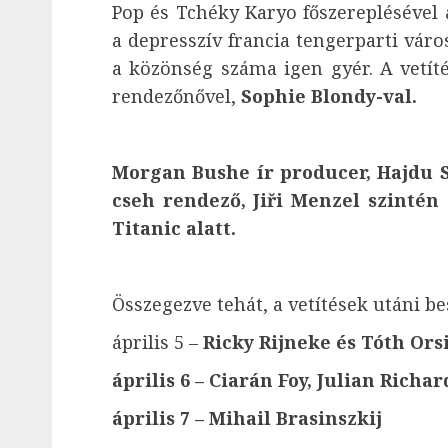
Pop és Tchéky Karyo főszereplésével
a depresszív francia tengerparti váro
a közönség száma igen gyér. A vetíté
rendezőnővel,
Sophie Blondy-val.
Morgan Bushe ír producer, Hajdu Sz
cseh rendező, Jiři Menzel szinté
Titanic alatt.
Összegezve tehát, a vetítések utáni be
április 5 –
Ricky Rijneke és Tóth Ors
április 6 – Ciarán Foy, Julian Richa
április 7 – Mihail Brasinszkij