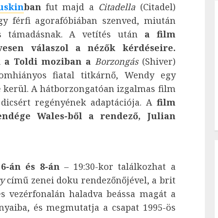
uskin
ban
fut majd a
Citadella
(Citadel)
y férfi agorafóbiában szenved, miután
los támadásnak. A vetítés után
a film
vesen válaszol a nézők kérdéseire.
k a
Toldi moziban a
Borzongás
(Shiver)
lomhiányos fiatal titkárnő, Wendy egy
 kerül. A hátborzongatóan izgalmas film
 dicsért regényének adaptációja. A
film
vendége Wales-ből a rendező, Julian
 6-án és 8-án
– 19:30-kor találkozhat a
ry
című zenei doku rendezőnőjével, a brit
es vezérfonalán haladva beássa magát a
onyaiba, és megmutatja a csapat 1995-ös