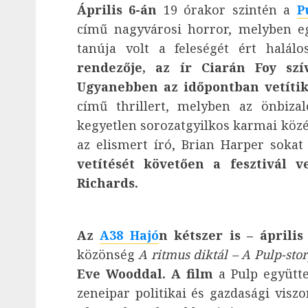
Április 6-án
19 órakor szintén a
P
című nagyvárosi horror, melyben eg
tanúja volt a feleségét ért halá
rendezője, az ír Ciarán Foy szí
Ugyanebben az időpontban vetíti
című thrillert, melyben az önbiza
kegyetlen sorozatgyilkos karmai közé
az elismert író, Brian Harper sokat
vetítését követően a fesztivál 
Richards.
Az
A38 Hajó
n kétszer is –
április
közönség
A
ritmus diktál – A Pulp-sto
Eve Wooddal. A film
a Pulp együtt
zeneipar politikai és gazdasági visz