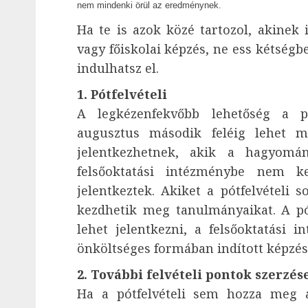
nem mindenki örül az eredménynek.
Ha te is azok közé tartozol, akinek
vagy főiskolai képzés, ne ess kétség
indulhatsz el.
1. Pótfelvételi
A legkézenfekvőbb lehetőség a pó
augusztus második feléig lehet ma
jelentkezhetnek, akik a hagyomán
felsőoktatási intézménybe nem k
jelentkeztek. Akiket a pótfelvételi 
kezdhetik meg tanulmányaikat. A pó
lehet jelentkezni, a felsőoktatási
önköltséges formában indított képzése
2. További felvételi pontok szerzés
Ha a pótfelvételi sem hozza meg a