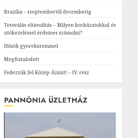
Brazília – szeptembertől decemberig
Tetoválás eltávolítás – Milyen kockázatokkal és
utókezeléssel érdemes számolni?
Hősök gyerekszemmel
Megfiatalodott
Fedezzük fel Közép-Ázsiát! – IV. rész
PANNÓNIA ÜZLETHÁZ