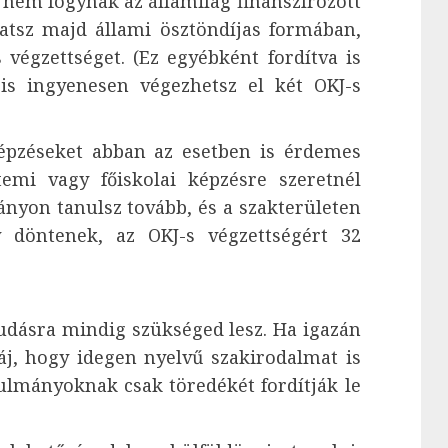
 nem fogynak az államilag finanszírozott
hatsz majd állami ösztöndíjas formában,
végzettséget. (Ez egyébként fordítva is
is ingyenesen végezhetsz el két OKJ-s
képzéseket abban az esetben is érdemes
emi vagy főiskolai képzésre szeretnél
rányon tanulsz tovább, és a szakterületen
 döntenek, az OKJ-s végzettségért 32
udásra mindig szükséged lesz. Ha igazán
j, hogy idegen nyelvű szakirodalmat is
ulmányoknak csak töredékét fordítják le