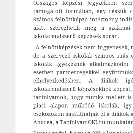
Országos Képzési Jegyzékben sze
támogatott formában, egy részük cs
Számos felnőttképző intézmény indít
alatt szerezhetik meg a szakmai 
iskolarendszerű képzések során.
„A felnőttképzések nem ingyenesek, n
de a szervező iskolák számos más e
iskolák igyekeznek alkalmazkodni 
esetben partnercégekkel együttműkö
elhelyezkedésben. A diákok i
iskolarendszerű képzésekhez képest,
tanfolyamok, hogy munka mellett is 
piaci alapon működő iskolák, íg
eszközökön sajátíthatják el a diákok a
Andrea, a TanfolyamOKJ.hu munkatár