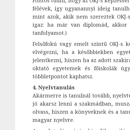
Fontos tudni, hogy az OKJ-s képzéssel
félévek, így ugyanannyi ideig tanul
mint azok, akik nem szereztek OKJ-s 
igaz: ha már van diplomád, akkor 
tanfolyamot.)
Felsőfokú vagy emelt szintű OKJ-s 
elvégezni, ha a későbbiekben egyet
jelentkezni, hiszen ha az adott szaki
oktató egyetemek és főiskolák úgy
többletpontot kaphatsz.
4. Nyelvtanulás
Akármerre is tanulnál tovább, nyelvt
jó akarsz lenni a szakmádban, muszá
olvass, hiszen a könyveknek és a tan
magyar nyelvre.