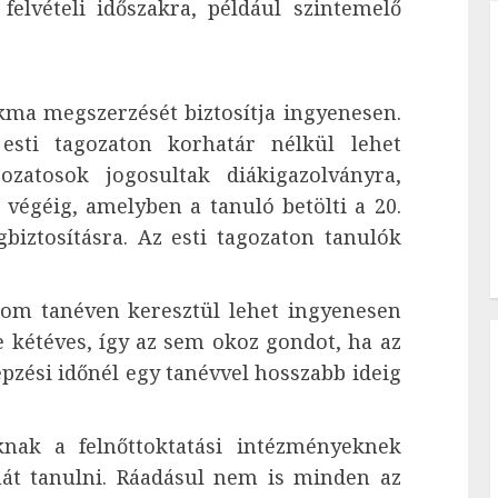
felvételi időszakra, például szintemelő
kma megszerzését biztosítja ingyenesen.
esti tagozaton korhatár nélkül lehet
ozatosok jogosultak diákigazolványra,
 végéig, amelyben a tanuló betölti a 20.
égbiztosításra. Az esti tagozaton tanulók
rom tanéven keresztül lehet ingyenesen
e kétéves, így az sem okoz gondot, ha az
pzési időnél egy tanévvel hosszabb ideig
knak a felnőttoktatási intézményeknek
át tanulni. Ráadásul nem is minden az