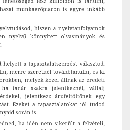
 lehetőséged lesz külföldön is tanulni,
a hazai munkaerőpiacon is egyre inkább
nyelvtudásod, hiszen a nyelvtanfolyamok
egen nyelvű könnyített olvasmányok és
.
 helyett a tapasztalatszerzést választod.
lni, merre szeretnél továbbtanulni, és ki
rökben, melyek közel állnak az eredeti
 ha tanár szakra jelentkeznél, vállalj
rdekel, jelentkezz árufeltöltőnek egy
zást. Ezeket a tapasztalatokat jól tudod
yaid során is.
dned, ha idén nem sikerült a felvételi,