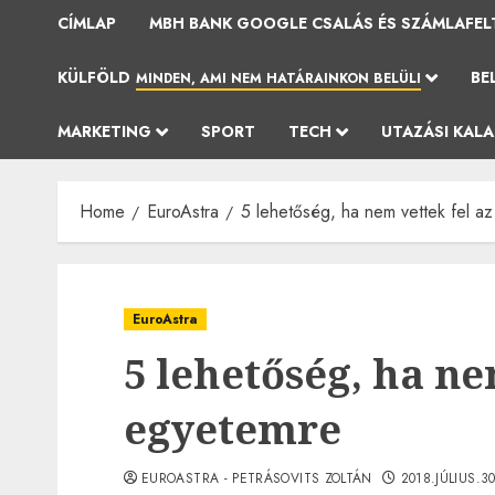
CÍMLAP
MBH BANK GOOGLE CSALÁS ÉS SZÁMLAFEL
KÜLFÖLD
BE
MINDEN, AMI NEM HATÁRAINKON BELÜLI
MARKETING
SPORT
TECH
UTAZÁSI KAL
Home
EuroAstra
5 lehetőség, ha nem vettek fel a
EuroAstra
5 lehetőség, ha ne
egyetemre
EUROASTRA - PETRÁSOVITS ZOLTÁN
2018.JÚLIUS.3