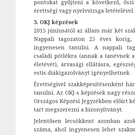
pontokat gyűjteni a következő, őszi 
érettségi vagy nyelvvizsga letételével.
3. OKJ képzések
2015 júniusától az állam már két sza
Nappali tagozaton 25 éves korig, 
ingyenesen tanulni. A nappali tag
családi pótlékra (annak a tanévnek a
életévét), árvasági ellátásra, egészs
estis diákigazolványt igényelhetnek.
Érettségivel szakképesítésenként há
tanulni. Az OKJ-s képzések nagy rész
Országos Képzési Jegyzékben előírt ké
tart megszerezni a bizonyítványt.
Jelentősen lecsökkent azonban azo
száma, ahol ingyenesen lehet szakm