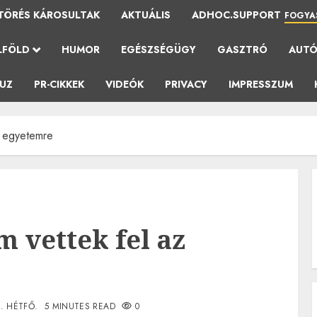
TÖRÉS KÁROSULTAK
AKTUÁLIS
ADHOC.SUPPORT
FOGYA
LFÖLD
HUMOR
EGÉSZSÉGÜGY
GASZTRÓ
AUT
AUZ
PR-CIKKEK
VIDEÓK
PRIVACY
IMPRESSZUM
z egyetemre
m vettek fel az
0. HÉTFŐ.
5 MINUTES READ
0