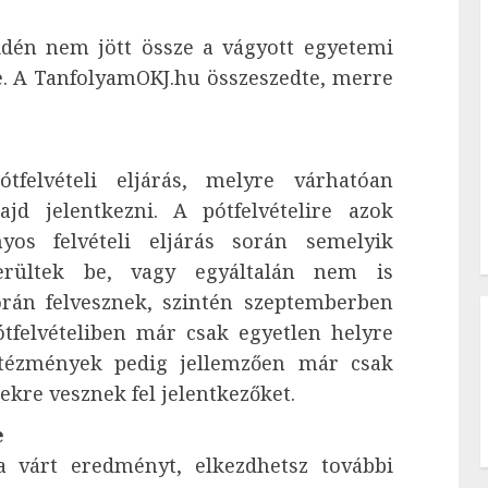
 idén nem jött össze a vágyott egyetemi
be. A TanfolyamOKJ.hu összeszedte, merre
tfelvételi eljárás, melyre várhatóan
jd jelentkezni. A pótfelvételire azok
yos felvételi eljárás során semelyik
erültek be, vagy egyáltalán nem is
során felvesznek, szintén szeptemberben
tfelvételiben már csak egyetlen helyre
 intézmények pedig jellemzően már csak
kre vesznek fel jelentkezőket.
e
 várt eredményt, elkezdhetsz további