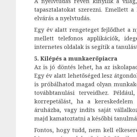
A nyelvtudás révén kinyílik a világ,
tapasztalatokat szerezni. Emellett 
elvárás a nyelvtudás.
Egy év alatt rengeteget fejlődhet a 
mellett telefonos applikációk, id
internetes oldalak is segítik a tanulást
5. Kilépés a munkaerőpiacra
Az is jó döntés lehet, ha az iskolapad
Egy év alatt lehetőséged lesz átgondo
is próbálhatod magad olyan munkakö
továbbtanulási terveidhez. Például,
korrepetálást, ha a kereskedelem é
áruházba, vagy indíts saját vállalko
majd kamatoztatni a későbbi tanulmán
Fontos, hogy tudd, nem kell elkesere