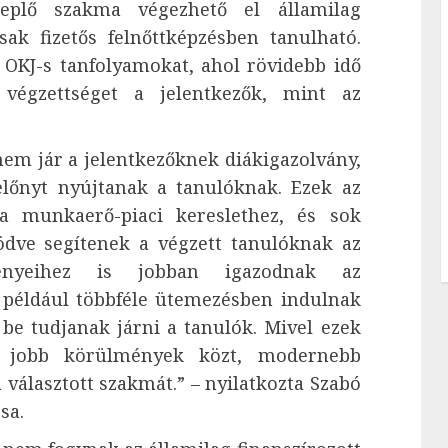
replő szakma végezhető el államilag
ak fizetős felnőttképzésben tanulható.
 OKJ-s tanfolyamokat, ahol rövidebb idő
végzettséget a jelentkezők, mint az
em jár a jelentkezőknek diákigazolvány,
lőnyt nyújtanak a tanulóknak. Ezek az
a munkaerő-piaci kereslethez, és sok
dve segítenek a végzett tanulóknak az
gényeihez is jobban igazodnak az
 például többféle ütemezésben indulnak
be tudjanak járni a tanulók. Mivel ezek
y jobb körülmények közt, modernebb
 választott szakmát.” – nyilatkozta Szabó
sa.