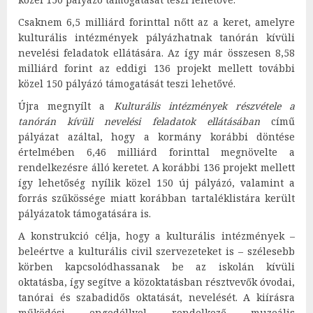
Csaknem 6,5 milliárd forinttal nőtt az a keret, amelyre
kulturális intézmények pályázhatnak tanórán kívüli
nevelési feladatok ellátására. Az így már összesen 8,58
milliárd forint az eddigi 136 projekt mellett további
közel 150 pályázó támogatását teszi lehetővé.
Újra megnyílt a
Kulturális intézmények részvétele a
tanórán kívüli nevelési feladatok ellátásában
című
pályázat azáltal, hogy a kormány korábbi döntése
értelmében 6,46 milliárd forinttal megnövelte a
rendelkezésre álló keretet. A korábbi 136 projekt mellett
így lehetőség nyílik közel 150 új pályázó, valamint a
forrás szűkössége miatt korábban tartaléklistára került
pályázatok támogatására is.
A konstrukció célja, hogy a kulturális intézmények –
beleértve a kulturális civil szervezeteket is – szélesebb
körben kapcsolódhassanak be az iskolán kívüli
oktatásba, így segítve a közoktatásban résztvevők óvodai,
tanórai és szabadidős oktatását, nevelését. A kiírásra
működési engedéllyel rendelkező muzeális