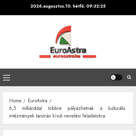
Skip
2026.augusztus.10. hétfő.
09:32:26
to
content
Primary
Menu
Home
EuroAstra
6,5 milliárddal többre pályázhatnak a kulturális
intézmények tanórán kívüli nevelési feladatokra