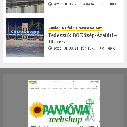
2026.JÚLIUS.25. SZOMBAT.
0
0
Címlap
Külföld
Utazási Kalauz
Fedezzük fel Közép-Ázsiát! –
III. rész
2026.JÚLIUS.24. PÉNTEK.
0
0