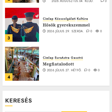
2026.AUGUSZTUS.04. KEDD.
0
0
Címlap
Közszolgálati
Kultúra
Hősök gyerekszemmel
2026.JÚLIUS.29. SZERDA.
0
0
3
Címlap
EuroAstra
Gasztró
Megfiatalodott
2026.JÚLIUS.27. HÉTFŐ.
0
0
4
KERESÉS