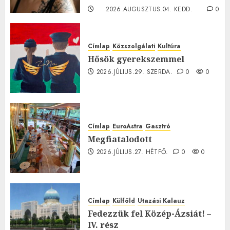
2026.AUGUSZTUS.04. KEDD.
0
0
Címlap
Közszolgálati
Kultúra
Hősök gyerekszemmel
2026.JÚLIUS.29. SZERDA.
0
0
Címlap
EuroAstra
Gasztró
Megfiatalodott
2026.JÚLIUS.27. HÉTFŐ.
0
0
Címlap
Külföld
Utazási Kalauz
Fedezzük fel Közép-Ázsiát! –
IV. rész