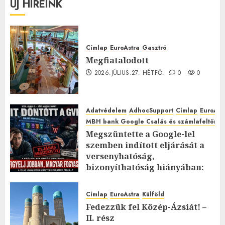
ÚJ HÍREINK
Címlap
EuroAstra
Gasztró
Megfiatalodott
2026.JÚLIUS.27. HÉTFŐ.
0
0
Adatvédelem
AdhocSupport
Címlap
EuroAst
MBH bank Google Csalás és számlafeltörés 
Megszüntette a Google-lel
szemben indított eljárását a
versenyhatóság,
bizonyíthatóság hiányában:
TE mit gondolsz erről?
2026.JÚLIUS.23. CSÜTÖRTÖK.
0
Címlap
EuroAstra
Külföld
0
Fedezzük fel Közép-Ázsiát! –
II. rész