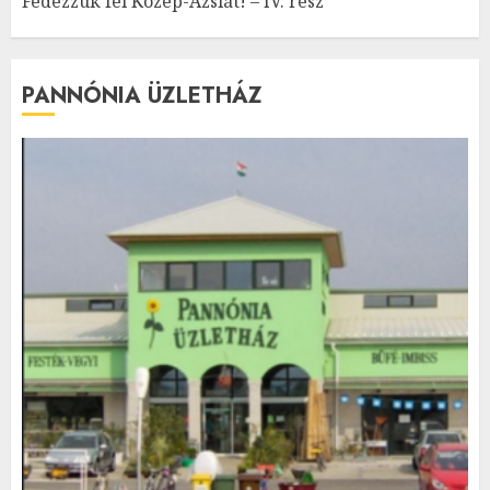
Fedezzük fel Közép-Ázsiát! – IV. rész
PANNÓNIA ÜZLETHÁZ