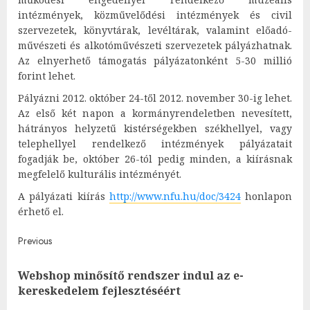
intézmények, közművelődési intézmények és civil
szervezetek, könyvtárak, levéltárak, valamint előadó-
művészeti és alkotóművészeti szervezetek pályázhatnak.
Az elnyerhető támogatás pályázatonként 5-30 millió
forint lehet.
Pályázni 2012. október 24-től 2012. november 30-ig lehet.
Az első két napon a kormányrendeletben nevesített,
hátrányos helyzetű kistérségekben székhellyel, vagy
telephellyel rendelkező intézmények pályázatait
fogadják be, október 26-tól pedig minden, a kiírásnak
megfelelő kulturális intézményét.
A pályázati kiírás
http://www.nfu.hu/doc/3424
honlapon
érhető el.
Post
Previous
navigation
Webshop minősítő rendszer indul az e-
Pre
kereskedelem fejlesztéséért
post