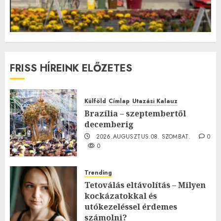
FRISS HÍREINK ELŐZETES
Külföld
Címlap
Utazási Kalauz
Brazília – szeptembertől
decemberig
2026.AUGUSZTUS.08. SZOMBAT.
0
0
Trending
Tetoválás eltávolítás – Milyen
kockázatokkal és
utókezeléssel érdemes
számolni?