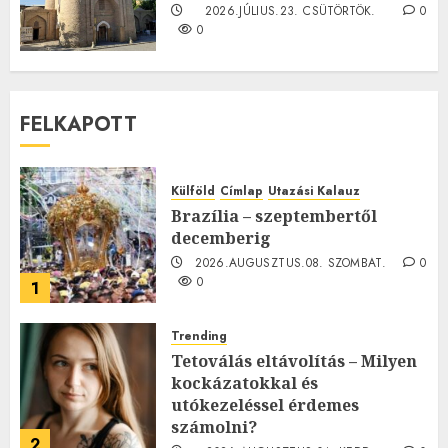
2026.JÚLIUS.23. CSÜTÖRTÖK.
0
0
FELKAPOTT
Külföld
Címlap
Utazási Kalauz
Brazília – szeptembertől
decemberig
2026.AUGUSZTUS.08. SZOMBAT.
0
0
1
Trending
Tetoválás eltávolítás – Milyen
kockázatokkal és
utókezeléssel érdemes
számolni?
2