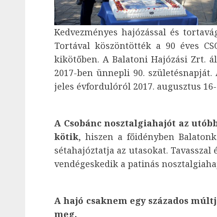
Kedvezményes hajózással és tortavá
Tortával köszöntötték a 90 éves CS
kikötőben. A Balatoni Hajózási Zrt. á
2017-ben ünnepli 90. születésnapjá
jeles évfordulóról 2017. augusztus 1
A Csobánc nosztalgiahajót az utób
kötik
, hiszen a főidényben Balaton
sétahajóztatja az utasokat. Tavasszal 
vendégeskedik a patinás nosztalgiaha
A hajó csaknem egy százados múltj
meg.