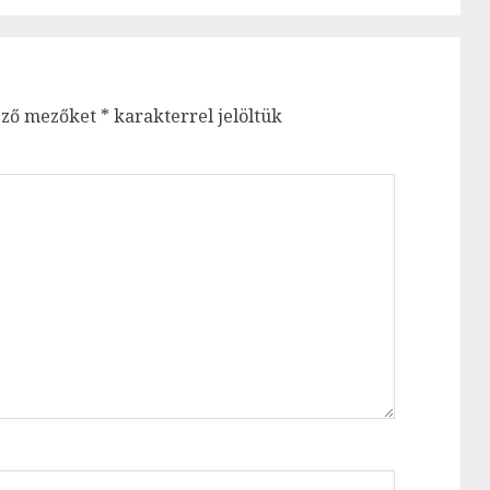
ező mezőket
*
karakterrel jelöltük