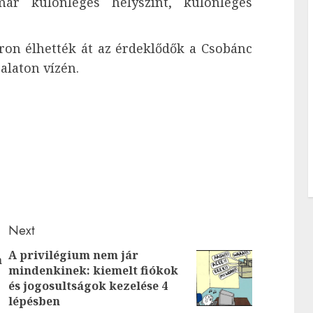
már különleges helyszínt, különleges
on élhették át az érdeklődők a Csobánc
alaton vízén.
Next
A privilégium nem jár
a
Previous
mindenkinek: kiemelt fiókok
Next
és jogosultságok kezelése 4
post:
post:
lépésben