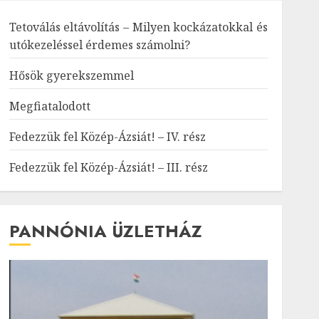
Tetoválás eltávolítás – Milyen kockázatokkal és
utókezeléssel érdemes számolni?
Hősök gyerekszemmel
Megfiatalodott
Fedezzük fel Közép-Ázsiát! – IV. rész
Fedezzük fel Közép-Ázsiát! – III. rész
PANNÓNIA ÜZLETHÁZ