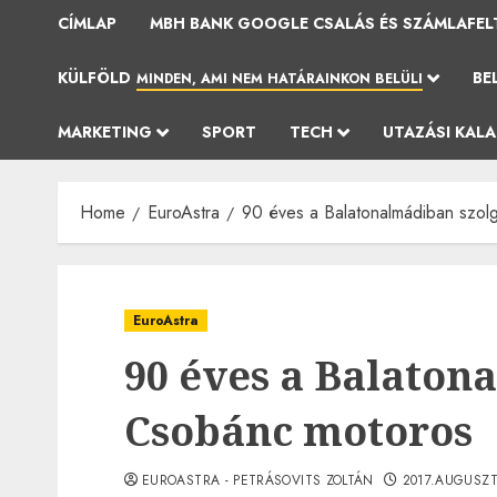
CÍMLAP
MBH BANK GOOGLE CSALÁS ÉS SZÁMLAFEL
KÜLFÖLD
BE
MINDEN, AMI NEM HATÁRAINKON BELÜLI
MARKETING
SPORT
TECH
UTAZÁSI KAL
Home
EuroAstra
90 éves a Balatonalmádiban szol
EuroAstra
90 éves a Balaton
Csobánc motoros
EUROASTRA - PETRÁSOVITS ZOLTÁN
2017.AUGUSZT