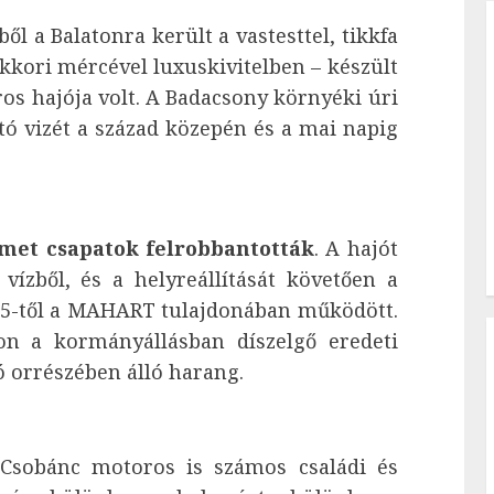
l a Balatonra került a vastesttel, tikkfa
akkori mércével luxuskivitelben – készült
ros hajója volt. A Badacsony környéki úri
tó vizét a század közepén és a mai napig
met csapatok felrobbantották
. A hajót
ízből, és a helyreállítását követően a
955-től a MAHART tulajdonában működött.
on a kormányállásban díszelgő eredeti
ó orrészében álló harang.
a Csobánc motoros is számos családi és