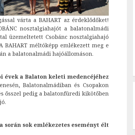
gással várta a BAHART az érdeklődőket!
OBÁNC nosztalgiahajót a balatonalmádi
ltal üzemeltetett Csobánc nosztalgiahajó
t. A BAHART méltóképp emlékezett meg e
6-án a balatonalmádi hajóállomáson.
bi évek a Balaton keleti medencéjéhez
kenesén, Balatonalmádiban és Csopakon
és ősszel pedig a balatonfüredi kikötőben
jó.
a során sok emlékezetes eseményt élt