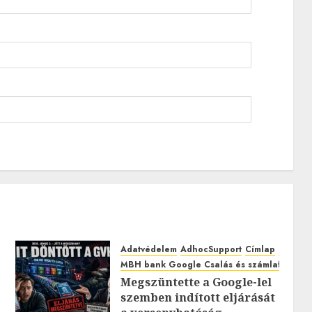
Adatvédelem
AdhocSupport
Címlap
EuroAst
MBH bank Google Csalás és számlafeltörés
Megszüntette a Google-lel
szemben indított eljárását
0