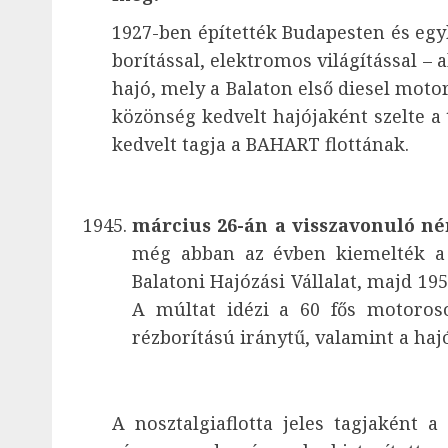
1927-ben építették Budapesten és egybő
borítással, elektromos világítással – 
hajó, mely a Balaton első diesel moto
közönség kedvelt hajójaként szelte a 
kedvelt tagja a BAHART flottának.
március 26-án a visszavonuló né
még abban az évben kiemelték a v
Balatoni Hajózási Vállalat, majd 1
A múltat idézi a 60 fős motoros
rézborítású iránytű, valamint a haj
A nosztalgiaflotta jeles tagjaként 