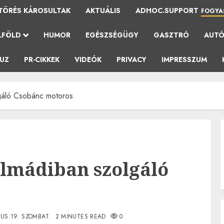
TÖRÉS KÁROSULTAK
AKTUÁLIS
ADHOC.SUPPORT
FOGYA
LFÖLD
HUMOR
EGÉSZSÉGÜGY
GASZTRÓ
AUT
AUZ
PR-CIKKEK
VIDEÓK
PRIVACY
IMPRESSZUM
gáló Csobánc motoros
almádiban szolgáló
US.19. SZOMBAT.
2 MINUTES READ
0