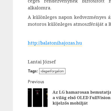
céges rendezvénynek biztosított 
alkalomra.
A különleges napon kedvezményes ár
motoros különleges atmoszféráját a B
http://balatonihajozas.hu
Lantai József
Tags:
idegenforgalom
Post
Previous
navigation
Az LG hamarosan bemutatj
a világ első OLED FullVision
kijelzős mobilját