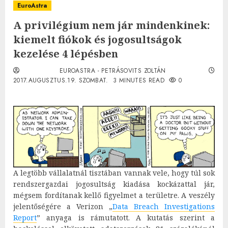
EuroAstra
A privilégium nem jár mindenkinek:
kiemelt fiókok és jogosultságok
kezelése 4 lépésben
EUROASTRA - PETRÁSOVITS ZOLTÁN
2017.AUGUSZTUS.19. SZOMBAT.
3 MINUTES READ
0
A legtöbb vállalatnál tisztában vannak vele, hogy túl sok
rendszergazdai jogosultság kiadása kockázattal jár,
mégsem fordítanak kellő figyelmet a területre. A veszély
jelentőségére a Verizon „
Data Breach Investigations
Report
” anyaga is rámutatott. A kutatás szerint a