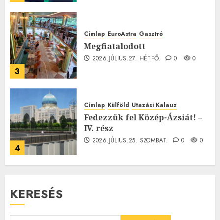
Címlap
EuroAstra
Gasztró
Megfiatalodott
2026.JÚLIUS.27. HÉTFŐ.
0
0
3
Címlap
Külföld
Utazási Kalauz
Fedezzük fel Közép-Ázsiát! –
IV. rész
2026.JÚLIUS.25. SZOMBAT.
0
0
4
KERESÉS