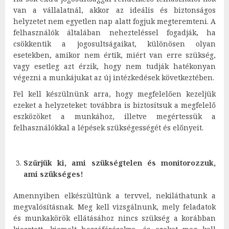
van a vállalatnál, akkor az ideális és biztonságos
helyzetet nem egyetlen nap alatt fogjuk megteremteni. A
felhasználók általában nehezteléssel fogadják, ha
csökkentik a jogosultságaikat, különösen olyan
esetekben, amikor nem értik, miért van erre szükség,
vagy esetleg azt érzik, hogy nem tudják hatékonyan
végezni a munkájukat az új intézkedések következtében.
Fel kell készülnünk arra, hogy megfelelően kezeljük
ezeket a helyzeteket: továbbra is biztosítsuk a megfelelő
eszközöket a munkához, illetve megértessük a
felhasználókkal a lépések szükségességét és előnyeit.
Szűrjük ki, ami szükségtelen és monitorozzuk,
ami szükséges!
Amennyiben elkészültünk a tervvel, nekiláthatunk a
megvalósításnak. Meg kell vizsgálnunk, mely feladatok
és munkakörök ellátásához nincs szükség a korábban