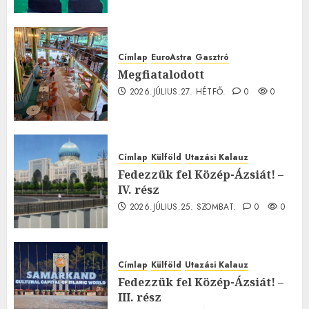
Címlap
EuroAstra
Gasztró
Megfiatalodott
2026.JÚLIUS.27. HÉTFŐ.
0
0
Címlap
Külföld
Utazási Kalauz
Fedezzük fel Közép-Ázsiát! –
IV. rész
2026.JÚLIUS.25. SZOMBAT.
0
0
Címlap
Külföld
Utazási Kalauz
Fedezzük fel Közép-Ázsiát! –
III. rész