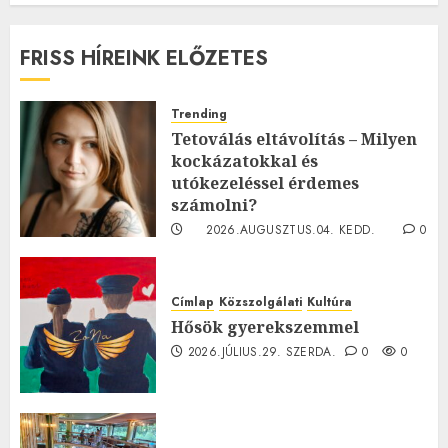
FRISS HÍREINK ELŐZETES
Trending
Tetoválás eltávolítás – Milyen
kockázatokkal és
utókezeléssel érdemes
számolni?
2026.AUGUSZTUS.04. KEDD.
0
0
Címlap
Közszolgálati
Kultúra
Hősök gyerekszemmel
2026.JÚLIUS.29. SZERDA.
0
0