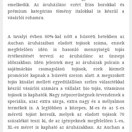
emelkedik. Az áruházlánc ezért friss borokkal és
prémium kategóriás tömény italokkal is készül a
vásárlói rohamra.
A tavalyi évben 60%-kal nőtt a húsvéti hetekben az
Auchan áruházaiban eladott tojások száma, ennek
megfelelően idén is hasonló mennyiségű tojás
értékesítését tervezi az áruházlánc az ünnepi
időszakban. Idén jelentek meg az áruházak polcain a
sajátmárkás csomagolású tojások, ezek kiemelt
promóciót kapnak a húsvéti szezon alatt. A megszokott
tojás kínálat mellett egyedülállóan széles választékkal
készül vásárlói számára a vállalat: bio tojás, vitaminos
tojások is kaphatók. Nagy népszerűségnek örvendenek a
speciális, azaz extra sárga, extra nagy és a mélyalmos
termékek is. A legtöbben a közepes, M-es és az S-es
méretű tojást keresik, melyek az eladott tojások 70
százalékát teszi ki, de az igényeknek megfelelően L-es,
XL-es méret is kapható az áruházakban. Az Auchan a