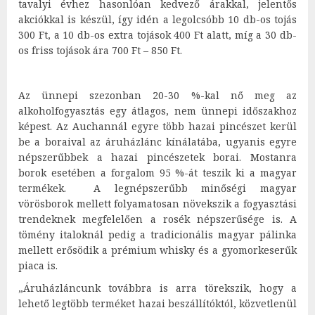
tavalyi évhez hasonlóan kedvező árakkal, jelentős
akciókkal is készül, így idén a legolcsóbb 10 db-os tojás
300 Ft, a 10 db-os extra tojások 400 Ft alatt, míg a 30 db-
os friss tojások ára 700 Ft – 850 Ft.
Az ünnepi szezonban 20-30 %-kal nő meg az
alkoholfogyasztás egy átlagos, nem ünnepi időszakhoz
képest. Az Auchannál egyre több hazai pincészet kerül
be a boraival az áruházlánc kínálatába, ugyanis egyre
népszerűbbek a hazai pincészetek borai. Mostanra
borok esetében a forgalom 95 %-át teszik ki a magyar
termékek. A legnépszerűbb minőségi magyar
vörösborok mellett folyamatosan növekszik a fogyasztási
trendeknek megfelelően a rosék népszerűsége is. A
tömény italoknál pedig a tradicionális magyar pálinka
mellett erősödik a prémium whisky és a gyomorkeserűk
piaca is.
„Áruházláncunk továbbra is arra törekszik, hogy a
lehető legtöbb terméket hazai beszállítóktól, közvetlenül