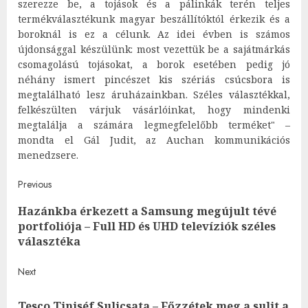
szerezze be, a tojások és a pálinkák terén teljes
termékválasztékunk magyar beszállítóktól érkezik és a
boroknál is ez a célunk. Az idei évben is számos
újdonsággal készülünk: most vezettük be a sajátmárkás
csomagolású tojásokat, a borok esetében pedig jó
néhány ismert pincészet kis szériás csúcsbora is
megtalálható lesz áruházainkban. Széles választékkal,
felkészülten várjuk vásárlóinkat, hogy mindenki
megtalálja a számára legmegfelelőbb terméket" –
mondta el Gál Judit, az Auchan kommunikációs
menedzsere.
Post
Previous
Hazánkba érkezett a Samsung megújult tévé
navigation
Pre
portfoliója – Full HD és UHD televíziók széles
post
választéka
Next
Tesco Tiniséf Sulicsata – Főzzétek meg a sulit a