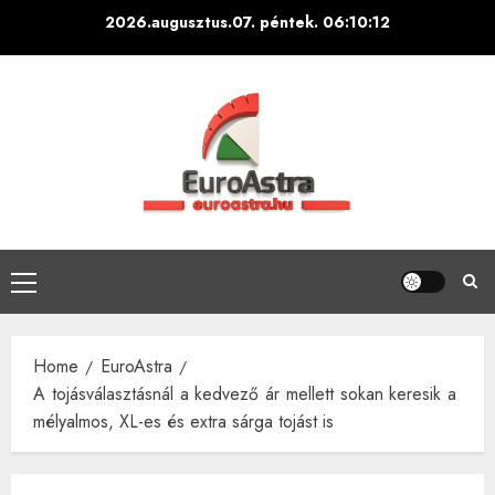
Skip
2026.augusztus.07. péntek.
06:10:13
to
content
Primary
Menu
Home
EuroAstra
A tojásválasztásnál a kedvező ár mellett sokan keresik a
mélyalmos, XL-es és extra sárga tojást is