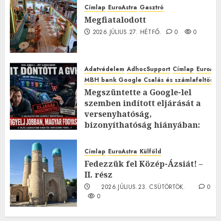
Címlap
EuroAstra
Gasztró
Megfiatalodott
2026.JÚLIUS.27. HÉTFŐ.
0
0
Adatvédelem
AdhocSupport
Címlap
EuroAst
MBH bank Google Csalás és számlafeltörés 
Megszüntette a Google-lel
szemben indított eljárását a
versenyhatóság,
bizonyíthatóság hiányában:
TE mit gondolsz erről?
2026.JÚLIUS.23. CSÜTÖRTÖK.
0
Címlap
EuroAstra
Külföld
0
Fedezzük fel Közép-Ázsiát! –
II. rész
2026.JÚLIUS.23. CSÜTÖRTÖK.
0
0