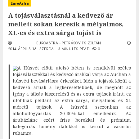
EuroAstra
A tojásválasztásnál a kedvező ár
mellett sokan keresik a mélyalmos,
XL-es és extra sárga tojást is
EUROASTRA - PETRÁSOVITS ZOLTÁN
2014.ÁPRILIS.16. SZERDA.
3 MINUTES READ
0
A Húsvét előtti utolsó héten is rendkívül széles
tojásválasztékkal és kedvező árakkal várja az Auchan a
húsvéti bevásárlásra érkezőket. Idén a tojások közül a
kedvező árúak a legkeresettebbek, de megnőtt az
igény a tálcás kiszerelésű és az extra tojások iránt, ez
utóbbiak például az extra sárga, mélyalmos és XL
méretű tojások. A húsvéti szezonban az
alkoholfogyasztás 20-30%-kal emelkedik. Az
áruházlánc ezért friss borokkal és prémium
kategóriás tömény italokkal is készül a vásárlói
rohamra.