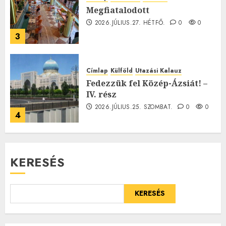
Megfiatalodott
2026.JÚLIUS.27. HÉTFŐ.
0
0
3
Címlap
Külföld
Utazási Kalauz
Fedezzük fel Közép-Ázsiát! –
IV. rész
2026.JÚLIUS.25. SZOMBAT.
0
0
4
KERESÉS
KERESÉS