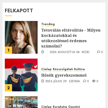
FELKAPOTT
Trending
Tetoválás eltávolítás – Milyen
kockázatokkal és
utókezeléssel érdemes
számolni?
1
2026.AUGUSZTUS.04. KEDD.
0
0
Címlap
Közszolgálati
Kultúra
Hősök gyerekszemmel
2026.JÚLIUS.29. SZERDA.
0
0
2
Címlap
EuroAstra
Gasztró