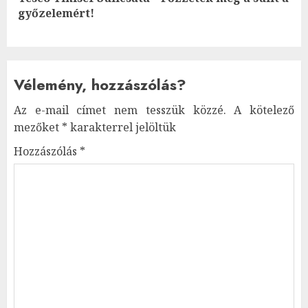
Next
győzelemért!
post:
Vélemény, hozzászólás?
Az e-mail címet nem tesszük közzé.
A kötelező
mezőket
*
karakterrel jelöltük
Hozzászólás
*