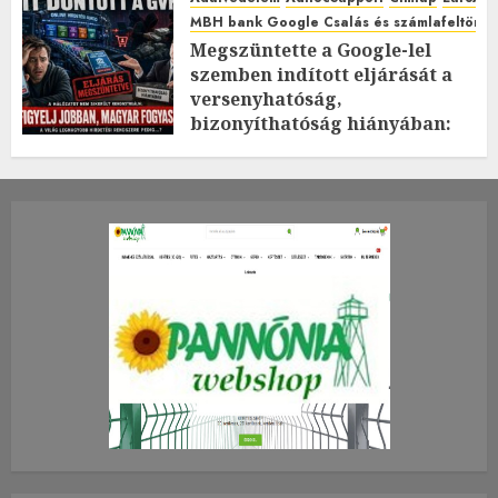
MBH bank Google Csalás és számlafeltörés 
Megszüntette a Google-lel
szemben indított eljárását a
versenyhatóság,
bizonyíthatóság hiányában:
TE mit gondolsz erről?
2026.JÚLIUS.23. CSÜTÖRTÖK.
0
0