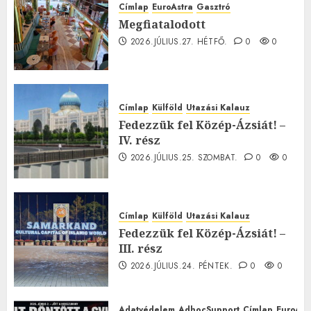
Címlap
EuroAstra
Gasztró
Megfiatalodott
2026.JÚLIUS.27. HÉTFŐ.
0
0
Címlap
Külföld
Utazási Kalauz
Fedezzük fel Közép-Ázsiát! –
IV. rész
2026.JÚLIUS.25. SZOMBAT.
0
0
Címlap
Külföld
Utazási Kalauz
Fedezzük fel Közép-Ázsiát! –
III. rész
2026.JÚLIUS.24. PÉNTEK.
0
0
Adatvédelem
AdhocSupport
Címlap
EuroAst