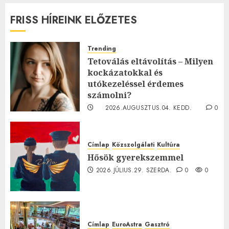
FRISS HÍREINK ELŐZETES
Trending
Tetoválás eltávolítás – Milyen
kockázatokkal és
utókezeléssel érdemes
számolni?
2026.AUGUSZTUS.04. KEDD.
0
0
Címlap
Közszolgálati
Kultúra
Hősök gyerekszemmel
2026.JÚLIUS.29. SZERDA.
0
0
Címlap
EuroAstra
Gasztró