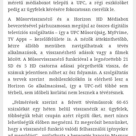
méretű médiaboxot telepíti a UPC, a régi eszközöket
pedig az ügyfelek kérésére fokozatosan cserélik le.
A Műsorvisszanéző és a Horizon HD Médiabox
bevezetésével párhuzamosan megújul az összes digitális
televíziós szolgáltatás – így a UPC Műsorújság, MyPrime,
TV Apps – kezelőfelülete is. A nézők áttekinthetőbb,
kézre állóbb menüben navigálhatnak a tévés
alkalmazások, a visszanézhető adások vagy a filmek
között. A Műsorvisszanéző funkcióval a legnézettebb 21
SD és 5 HD csatorna adásai pörgethetők vissza, de
számuk jelentősen nőhet az ősz folyamán. A szolgáltatás
a tervek szerint mobileszközökön is elérhető lesz a
Horizon Go alkalmazással, így a UPC-nél többé sem
térbeli, sem időbeli korlátai nem lesznek a tévézésnek.
„Felmérések szerint a felvett tévéműsorok 60-65
százalékát egy héten belül visszanézik az ügyfelek,
többségük tehát csupán azért rögzíti őket, mert nincs
lehetőségük élőben megnézni. Ez megerősít bennünket,
hogy a visszanéző funkció valódi felhasználói igényekre
ad megoldást" – nyilatkozta a bevezetés kapcsán Magnus