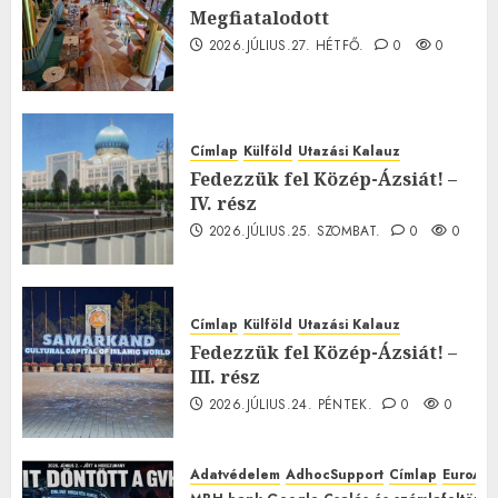
Megfiatalodott
2026.JÚLIUS.27. HÉTFŐ.
0
0
Címlap
Külföld
Utazási Kalauz
Fedezzük fel Közép-Ázsiát! –
IV. rész
2026.JÚLIUS.25. SZOMBAT.
0
0
Címlap
Külföld
Utazási Kalauz
Fedezzük fel Közép-Ázsiát! –
III. rész
2026.JÚLIUS.24. PÉNTEK.
0
0
Adatvédelem
AdhocSupport
Címlap
EuroAst