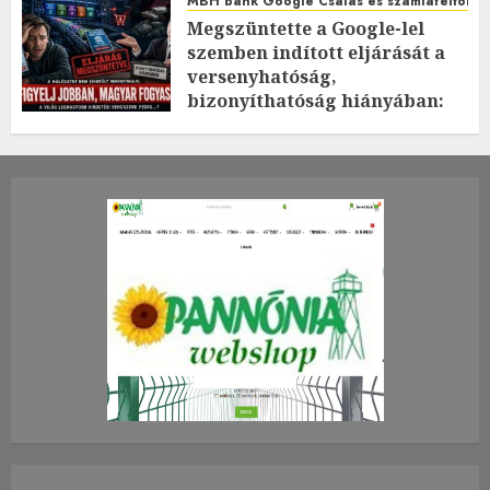
MBH bank Google Csalás és számlafeltörés 
Megszüntette a Google-lel
szemben indított eljárását a
versenyhatóság,
bizonyíthatóság hiányában:
TE mit gondolsz erről?
2026.JÚLIUS.23. CSÜTÖRTÖK.
0
0