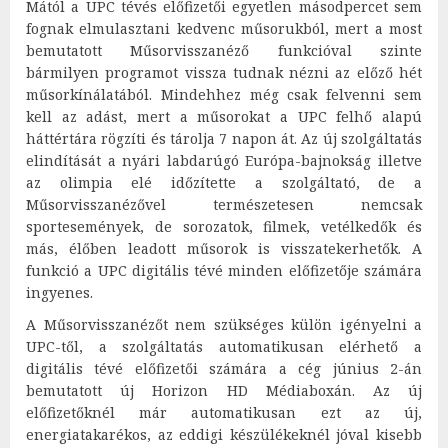
Mától a UPC tévés előfizetői egyetlen másodpercet sem
fognak elmulasztani kedvenc műsorukból, mert a most
bemutatott Műsorvisszanéző funkcióval szinte
bármilyen programot vissza tudnak nézni az előző hét
műsorkínálatából. Mindehhez még csak felvenni sem
kell az adást, mert a műsorokat a UPC felhő alapú
háttértára rögzíti és tárolja 7 napon át. Az új szolgáltatás
elindítását a nyári labdarúgó Európa-bajnokság illetve
az olimpia elé időzítette a szolgáltató, de a
Műsorvisszanézővel természetesen nemcsak
sportesemények, de sorozatok, filmek, vetélkedők és
más, élőben leadott műsorok is visszatekerhetők. A
funkció a UPC digitális tévé minden előfizetője számára
ingyenes.
A Műsorvisszanézőt nem szükséges külön igényelni a
UPC-től, a szolgáltatás automatikusan elérhető a
digitális tévé előfizetői számára a cég június 2-án
bemutatott új Horizon HD Médiaboxán. Az új
előfizetőknél már automatikusan ezt az új,
energiatakarékos, az eddigi készülékeknél jóval kisebb