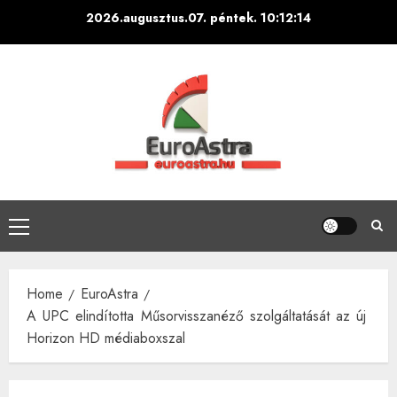
Skip
2026.augusztus.07. péntek.
10:12:14
to
content
Primary
Menu
Home
EuroAstra
A UPC elindította Műsorvisszanéző szolgáltatását az új
Horizon HD médiaboxszal