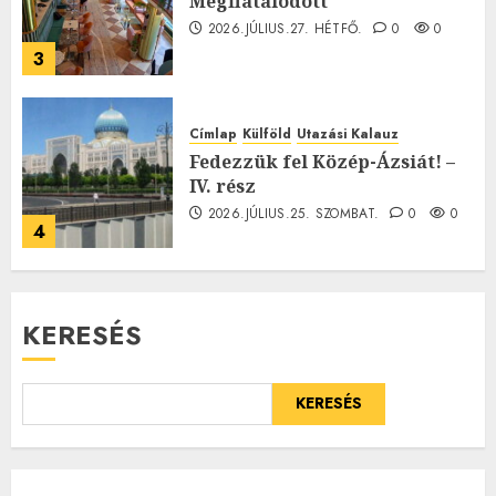
Megfiatalodott
2026.JÚLIUS.27. HÉTFŐ.
0
0
3
Címlap
Külföld
Utazási Kalauz
Fedezzük fel Közép-Ázsiát! –
IV. rész
2026.JÚLIUS.25. SZOMBAT.
0
0
4
KERESÉS
KERESÉS