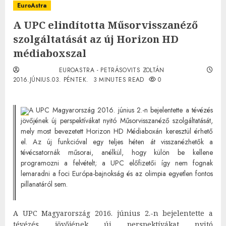
EuroAstra
A UPC elindította Műsorvisszanéző
szolgáltatását az új Horizon HD
médiaboxszal
EUROASTRA - PETRÁSOVITS ZOLTÁN
2016.JÚNIUS.03. PÉNTEK.
3 MINUTES READ
0
A UPC Magyarország 2016. június 2.-n bejelentette a tévézés
jövőjének új perspektívákat nyitó Műsorvisszanéző szolgáltatását,
mely most bevezetett Horizon HD Médiaboxán keresztül érhető
el. Az új funkcióval egy teljes héten át visszanézhetők a
tévécsatornák műsorai, anélkül, hogy külön be kellene
programozni a felvételt; a UPC előfizetői így nem fognak
lemaradni a foci Európa-bajnokság és az olimpia egyetlen fontos
pillanatáról sem.
A UPC Magyarország 2016. június 2.-n bejelentette a
tévézés jövőjének új perspektívákat nyitó