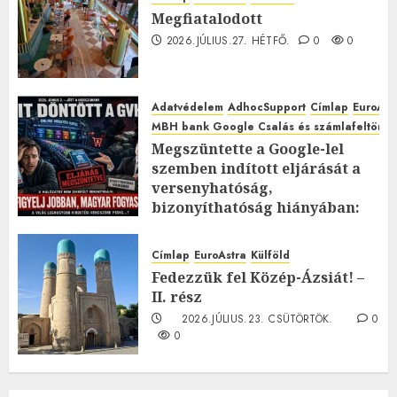
Megfiatalodott
2026.JÚLIUS.27. HÉTFŐ.
0
0
Adatvédelem
AdhocSupport
Címlap
EuroAst
MBH bank Google Csalás és számlafeltörés 
Megszüntette a Google-lel
szemben indított eljárását a
versenyhatóság,
bizonyíthatóság hiányában:
TE mit gondolsz erről?
2026.JÚLIUS.23. CSÜTÖRTÖK.
0
Címlap
EuroAstra
Külföld
0
Fedezzük fel Közép-Ázsiát! –
II. rész
2026.JÚLIUS.23. CSÜTÖRTÖK.
0
0