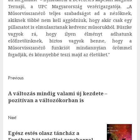
Ternsjö, a UPC Magyarország vezérigazgatója. „A
Műsorvisszanéző teljes szabadságot ad a nézőknek,
akiknek többé nem kell aggódniuk, hogy akár csak egy
pillanatot is elmulasztanak kedvenc műsorukból. Büszke
vagyok rá, hogy ilyen élményt adhatunk
előfizetőinknek, biztos vagyok benne, hogy a
Műsorvisszanéző funkciót mindannyian örömmel
fogadják
, és könnyebbé teszi majd az életüket."
Post
Previous
navigation
A változás mindig valami új kezdete –
Pre
pozitívan a változókorban is
post
Next
Egész estés olasz táncház a
Next
Fonóban két szicíliai zenekarral