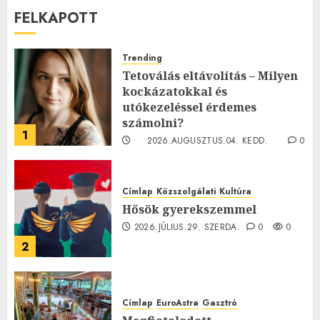
FELKAPOTT
Trending
Tetoválás eltávolítás – Milyen
kockázatokkal és
utókezeléssel érdemes
számolni?
1
2026.AUGUSZTUS.04. KEDD.
0
0
Címlap
Közszolgálati
Kultúra
Hősök gyerekszemmel
2026.JÚLIUS.29. SZERDA.
0
0
2
Címlap
EuroAstra
Gasztró