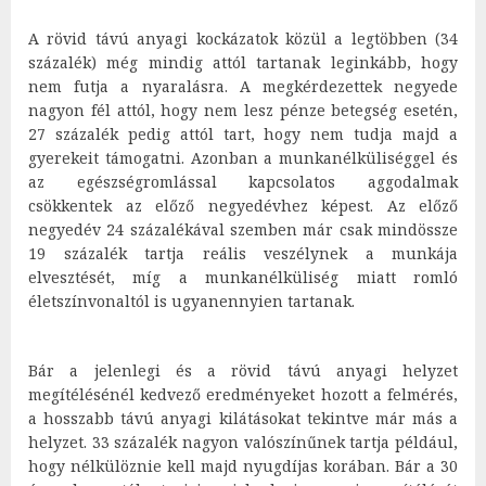
A rövid távú anyagi kockázatok közül a legtöbben (34
százalék) még mindig attól tartanak leginkább, hogy
nem futja a nyaralásra. A megkérdezettek negyede
nagyon fél attól, hogy nem lesz pénze betegség esetén,
27 százalék pedig attól tart, hogy nem tudja majd a
gyerekeit támogatni. Azonban a munkanélküliséggel és
az egészségromlással kapcsolatos aggodalmak
csökkentek az előző negyedévhez képest. Az előző
negyedév 24 százalékával szemben már csak mindössze
19 százalék tartja reális veszélynek a munkája
elvesztését, míg a munkanélküliség miatt romló
életszínvonaltól is ugyanennyien tartanak.
Bár a jelenlegi és a rövid távú anyagi helyzet
megítélésénél kedvező eredményeket hozott a felmérés,
a hosszabb távú anyagi kilátásokat tekintve már más a
helyzet. 33 százalék nagyon valószínűnek tartja például,
hogy nélkülöznie kell majd nyugdíjas korában. Bár a 30