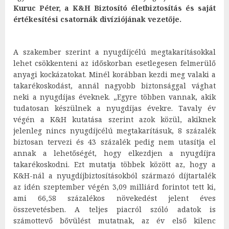
Kuruc Péter, a K&H Biztosító életbiztosítás és saját
értékesítési csatornák divíziójának vezetője.
A szakember szerint a nyugdíjcélú megtakarításokkal
lehet csökkenteni az időskorban esetlegesen felmerülő
anyagi kockázatokat. Minél korábban kezdi meg valaki a
takarékoskodást, annál nagyobb biztonsággal vághat
neki a nyugdíjas éveknek. „Egyre többen vannak, akik
tudatosan készülnek a nyugdíjas évekre. Tavaly év
végén a K&H kutatása szerint azok közül, akiknek
jelenleg nincs nyugdíjcélú megtakarításuk, 8 százalék
biztosan tervezi és 43 százalék pedig nem utasítja el
annak a lehetőségét, hogy elkezdjen a nyugdíjra
takarékoskodni. Ezt mutatja többek között az, hogy a
K&H-nál a nyugdíjbiztosításokból származó díjtartalék
az idén szeptember végén 3,09 milliárd forintot tett ki,
ami 66,58 százalékos növekedést jelent éves
összevetésben. A teljes piacról szóló adatok is
számottevő bővülést mutatnak, az év első kilenc