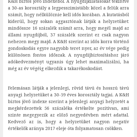
K&H biztos jövő indexéből. A nyugdíjkilátásokat tekintve
a 30-as korosztály a legpesszimistább: közel a felük arra
számít, hogy nélkülöznie kell idős korában. A kutatásból
kiderül, hogy sokan aggasztónak látják a helyzetüket:
mindössze 16 százalék számít arra, hogy megél majd az
állami nyugdíjból, 37 százalék szerint ez csak nagyon
nehezen megy majd. A K&H szerint az idős korra történő
gondoskodás egyre nagyobb teret nyer, az év vége pedig
különösen fontos időszak. A nyugdíjbiztosításhoz járó
adókedvezményt ugyanis úgy lehet maximalizálni, ha
még az év végéig elkezdik a takarékoskodást.
Felemásan látják a jelenlegi, rövid távú és hosszú távú
anyagi helyzetüket a 30-59 éves korosztály tagjai. A K&H
biztos jövő indexe szerint a jelenlegi anyagi helyzetét a
megkérdezettek 56 százaléka értékelte pozitívan, ami
szinte megegyezik az előző negyedévben mért adattal.
Kedvező az is, hogy a helyzetüket nagyon negatív
értékelők aránya 2017 eleje óta folyamatosan csökken.