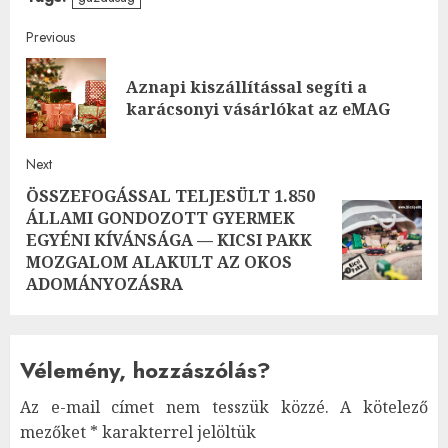
Post
Previous
navigation
Aznapi kiszállítással segíti a
Pre
karácsonyi vásárlókat az eMAG
post
Next
ÖSSZEFOGÁSSAL TELJESÜLT 1.850
ÁLLAMI GONDOZOTT GYERMEK
Next
EGYÉNI KÍVÁNSÁGA — KICSI PAKK
post:
MOZGALOM ALAKULT AZ OKOS
ADOMÁNYOZÁSRA
Vélemény, hozzászólás?
Az e-mail címet nem tesszük közzé.
A kötelező
mezőket
*
karakterrel jelöltük