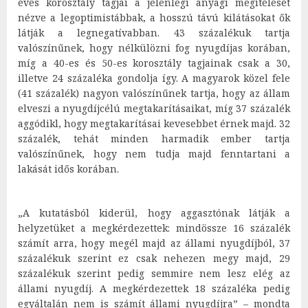
éves korosztály tagjai a jelenlegi anyagi megítélését
nézve a legoptimistábbak, a hosszú távú kilátásokat ők
látják a legnegatívabban. 43 százalékuk tartja
valószínűnek, hogy nélkülözni fog nyugdíjas korában,
míg a 40-es és 50-es korosztály tagjainak csak a 30,
illetve 24 százaléka gondolja így. A magyarok közel fele
(41 százalék) nagyon valószínűnek tartja, hogy az állam
elveszi a nyugdíjcélú megtakarításaikat, míg 37 százalék
aggódikl, hogy megtakarításai kevesebbet érnek majd. 32
százalék, tehát minden harmadik ember tartja
valószínűnek, hogy nem tudja majd fenntartani a
lakását idős korában.
„A kutatásból kiderül, hogy aggasztónak látják a
helyzetüket a megkérdezettek: mindössze 16 százalék
számít arra, hogy megél majd az állami nyugdíjból, 37
százalékuk szerint ez csak nehezen megy majd, 29
százalékuk szerint pedig semmire nem lesz elég az
állami nyugdíj. A megkérdezettek 18 százaléka pedig
egyáltalán nem is számít állami nyugdíjra” – mondta