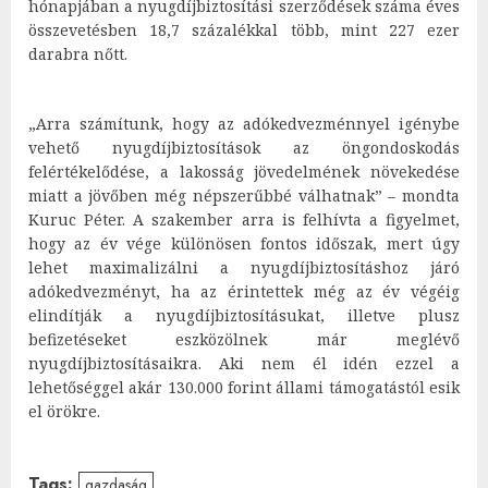
hónapjában a nyugdíjbiztosítási szerződések száma éves
összevetésben 18,7 százalékkal több, mint 227 ezer
darabra nőtt.
„Arra számítunk, hogy az adókedvezménnyel igénybe
vehető nyugdíjbiztosítások az öngondoskodás
felértékelődése, a lakosság jövedelmének növekedése
miatt a jövőben még népszerűbbé válhatnak” – mondta
Kuruc Péter. A szakember arra is felhívta a figyelmet,
hogy az év vége különösen fontos időszak, mert úgy
lehet maximalizálni a nyugdíjbiztosításhoz járó
adókedvezményt, ha az érintettek még az év végéig
elindítják a nyugdíjbiztosításukat, illetve plusz
befizetéseket eszközölnek már meglévő
nyugdíjbiztosításaikra. Aki nem él idén ezzel a
lehetőséggel akár 130.000 forint állami támogatástól esik
el örökre.
Tags:
gazdaság