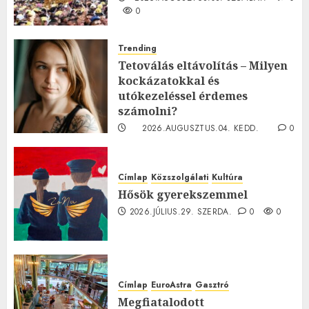
0
Trending
Tetoválás eltávolítás – Milyen
kockázatokkal és
utókezeléssel érdemes
számolni?
2026.AUGUSZTUS.04. KEDD.
0
0
Címlap
Közszolgálati
Kultúra
Hősök gyerekszemmel
2026.JÚLIUS.29. SZERDA.
0
0
Címlap
EuroAstra
Gasztró
Megfiatalodott