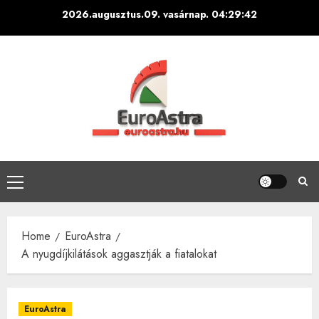
Skip
2026.augusztus.09. vasárnap.
04:29:43
to
content
Primary
Menu
Home
EuroAstra
A nyugdíjkilátások aggasztják a fiatalokat
EuroAstra