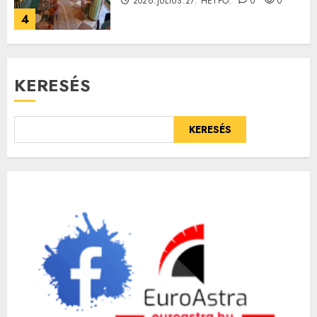
2026.JÚLIUS.27. HÉTFŐ.
0
0
4
KERESÉS
KERESÉS