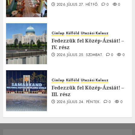
2026.JÚLIUS.27. HÉTFŐ.
0
0
Címlap
Külföld
Utazási Kalauz
Fedezzük fel Közép-Ázsiát! –
IV. rész
2026.JÚLIUS.25. SZOMBAT.
0
0
Címlap
Külföld
Utazási Kalauz
Fedezzük fel Közép-Ázsiát! –
III. rész
2026.JÚLIUS.24. PÉNTEK.
0
0