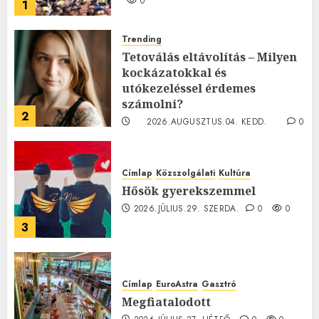
0
1
Trending
Tetoválás eltávolítás – Milyen
kockázatokkal és
utókezeléssel érdemes
számolni?
2
2026.AUGUSZTUS.04. KEDD.
0
0
Címlap
Közszolgálati
Kultúra
Hősök gyerekszemmel
2026.JÚLIUS.29. SZERDA.
0
0
3
Címlap
EuroAstra
Gasztró
Megfiatalodott