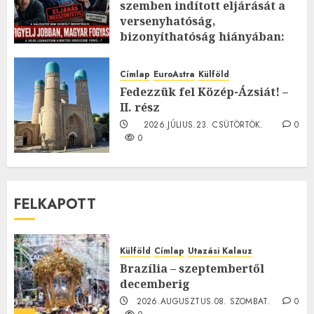
szemben indított eljárását a
versenyhatóság,
bizonyíthatóság hiányában:
TE mit gondolsz erről?
2026.JÚLIUS.23. CSÜTÖRTÖK.
0
Címlap
EuroAstra
Külföld
0
Fedezzük fel Közép-Ázsiát! –
II. rész
2026.JÚLIUS.23. CSÜTÖRTÖK.
0
0
FELKAPOTT
Külföld
Címlap
Utazási Kalauz
Brazília – szeptembertől
decemberig
2026.AUGUSZTUS.08. SZOMBAT.
0