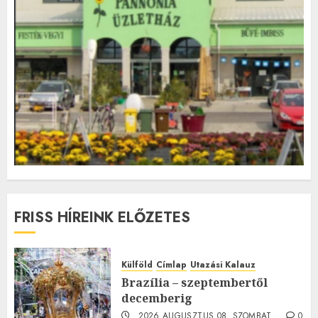
FRISS HÍREINK ELŐZETES
Külföld
Címlap
Utazási Kalauz
Brazília – szeptembertől
decemberig
2026.AUGUSZTUS.08. SZOMBAT.
0