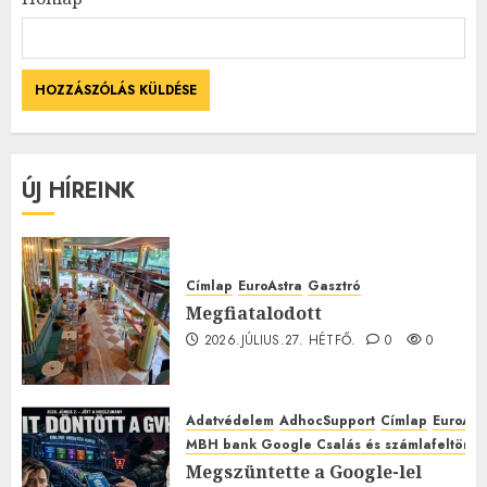
ÚJ HÍREINK
Címlap
EuroAstra
Gasztró
Megfiatalodott
2026.JÚLIUS.27. HÉTFŐ.
0
0
Adatvédelem
AdhocSupport
Címlap
EuroAst
MBH bank Google Csalás és számlafeltörés 
Megszüntette a Google-lel