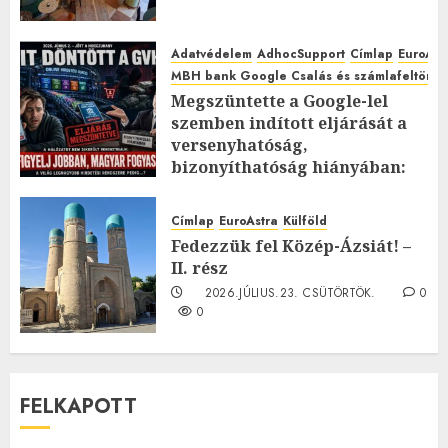
Adatvédelem
AdhocSupport
Címlap
EuroAst
MBH bank Google Csalás és számlafeltörés 
Megszüntette a Google-lel
szemben indított eljárását a
versenyhatóság,
bizonyíthatóság hiányában:
TE mit gondolsz erről?
2026.JÚLIUS.23. CSÜTÖRTÖK.
0
Címlap
EuroAstra
Külföld
0
Fedezzük fel Közép-Ázsiát! –
II. rész
2026.JÚLIUS.23. CSÜTÖRTÖK.
0
0
FELKAPOTT