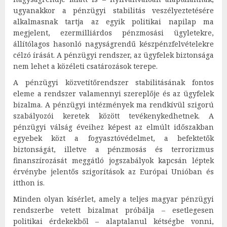
ugyanakkor a pénzügyi stabilitás veszélyeztetésére
alkalmasnak tartja az egyik politikai napilap ma
megjelent, ezermilliárdos pénzmosási ügyletekre,
állítólagos hasonló nagyságrendű készpénzfelvételekre
célzó írását. A pénzügyi rendszer, az ügyfelek biztonsága
nem lehet a közéleti csatározások terepe.
A pénzügyi közvetítőrendszer stabilitásának fontos
eleme a rendszer valamennyi szereplője és az ügyfelek
bizalma. A pénzügyi intézmények ma rendkívül szigorú
szabályozói keretek között tevékenykedhetnek. A
pénzügyi válság éveihez képest az elmúlt időszakban
egyebek közt a fogyasztóvédelmet, a befektetők
biztonságát, illetve a pénzmosás és terrorizmus
finanszírozását meggátló jogszabályok kapcsán léptek
érvénybe jelentős szigorítások az Európai Unióban és
itthon is.
Minden olyan kísérlet, amely a teljes magyar pénzügyi
rendszerbe vetett bizalmat próbálja – esetlegesen
politikai érdekekből – alaptalanul kétségbe vonni,