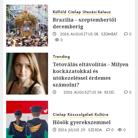
Külföld
Címlap
Utazási Kalauz
Brazília – szeptembertől
decemberig
2026.AUGUSZTUS.08. SZOMBAT.
0
0
Trending
Tetoválás eltávolítás – Milyen
kockázatokkal és
utókezeléssel érdemes
számolni?
2026.AUGUSZTUS.04. KEDD.
0
0
Címlap
Közszolgálati
Kultúra
Hősök gyerekszemmel
2026.JÚLIUS.29. SZERDA.
0
0