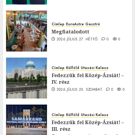
Címlap
EuroAstra
Gasztró
Megfiatalodott
2026.JÚLIUS.27. HÉTFŐ.
0
0
Címlap
Külföld
Utazási Kalauz
Fedezzük fel Közép-Ázsiát! –
IV. rész
2026.JÚLIUS.25. SZOMBAT.
0
0
Címlap
Külföld
Utazási Kalauz
Fedezzük fel Közép-Ázsiát! –
III. rész