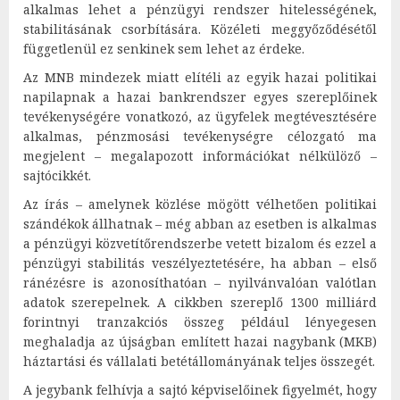
alkalmas lehet a pénzügyi rendszer hitelességének,
stabilitásának csorbítására. Közéleti meggyőződésétől
függetlenül ez senkinek sem lehet az érdeke.
Az MNB mindezek miatt elítéli az egyik hazai politikai
napilapnak a hazai bankrendszer egyes szereplőinek
tevékenységére vonatkozó, az ügyfelek megtévesztésére
alkalmas, pénzmosási tevékenységre célozgató ma
megjelent – megalapozott információkat nélkülöző –
sajtócikkét.
Az írás – amelynek közlése mögött vélhetően politikai
szándékok állhatnak – még abban az esetben is alkalmas
a pénzügyi közvetítőrendszerbe vetett bizalom és ezzel a
pénzügyi stabilitás veszélyeztetésére, ha abban – első
ránézésre is azonosíthatóan – nyilvánvalóan valótlan
adatok szerepelnek. A cikkben szereplő 1300 milliárd
forintnyi tranzakciós összeg például lényegesen
meghaladja az újságban említett hazai nagybank (MKB)
háztartási és vállalati betétállományának teljes összegét.
A jegybank felhívja a sajtó képviselőinek figyelmét, hogy