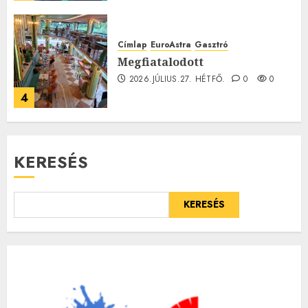
Címlap
EuroAstra
Gasztró
Megfiatalodott
2026.JÚLIUS.27. HÉTFŐ.
0
0
4
KERESÉS
KERESÉS