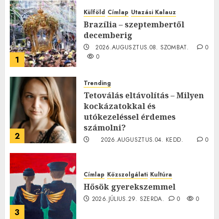
Külföld
Címlap
Utazási Kalauz
Brazília – szeptembertől
decemberig
2026.AUGUSZTUS.08. SZOMBAT.
0
0
1
Trending
Tetoválás eltávolítás – Milyen
kockázatokkal és
utókezeléssel érdemes
számolni?
2
2026.AUGUSZTUS.04. KEDD.
0
0
Címlap
Közszolgálati
Kultúra
Hősök gyerekszemmel
2026.JÚLIUS.29. SZERDA.
0
0
3