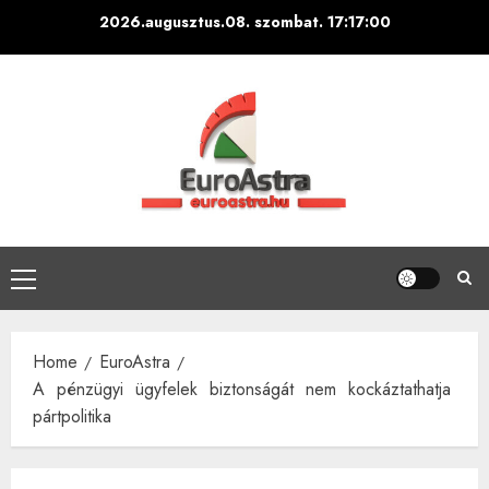
Skip
2026.augusztus.08. szombat.
17:17:01
to
content
Primary
Menu
Home
EuroAstra
A pénzügyi ügyfelek biztonságát nem kockáztathatja
pártpolitika