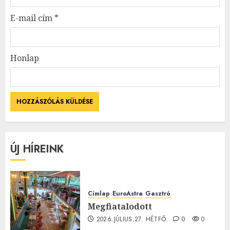
E-mail cím
*
Honlap
ÚJ HÍREINK
Címlap
EuroAstra
Gasztró
Megfiatalodott
2026.JÚLIUS.27. HÉTFŐ.
0
0