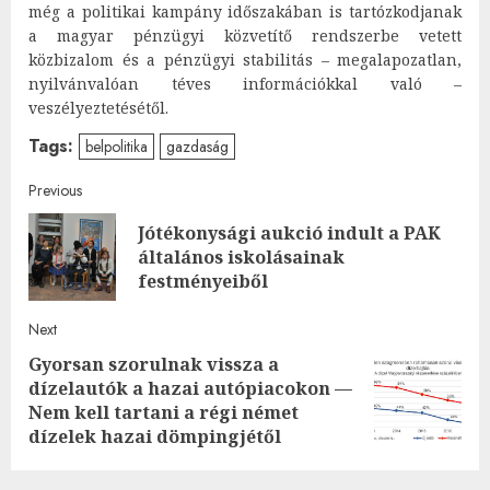
még a politikai kampány időszakában is tartózkodjanak
a magyar pénzügyi közvetítő rendszerbe vetett
közbizalom és a pénzügyi stabilitás – megalapozatlan,
nyilvánvalóan téves információkkal való –
veszélyeztetésétől.
Tags:
belpolitika
gazdaság
Post
Previous
Jótékonysági aukció indult a PAK
navigation
Pre
általános iskolásainak
post
festményeiből
Next
Gyorsan szorulnak vissza a
dízelautók a hazai autópiacokon —
Next
Nem kell tartani a régi német
post:
dízelek hazai dömpingjétől