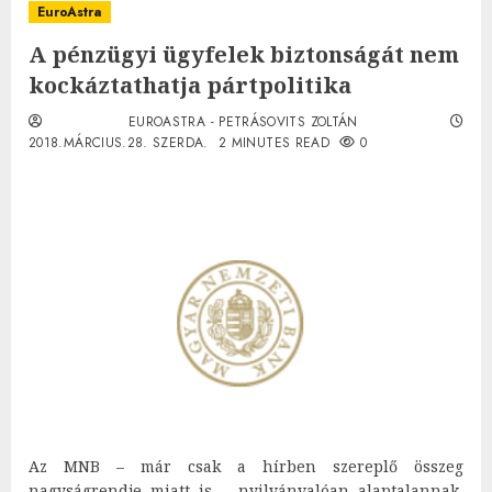
EuroAstra
A pénzügyi ügyfelek biztonságát nem
kockáztathatja pártpolitika
EUROASTRA - PETRÁSOVITS ZOLTÁN
2018.MÁRCIUS.28. SZERDA.
2 MINUTES READ
0
Az MNB – már csak a hírben szereplő összeg
nagyságrendje miatt is – nyilvánvalóan alaptalannak,