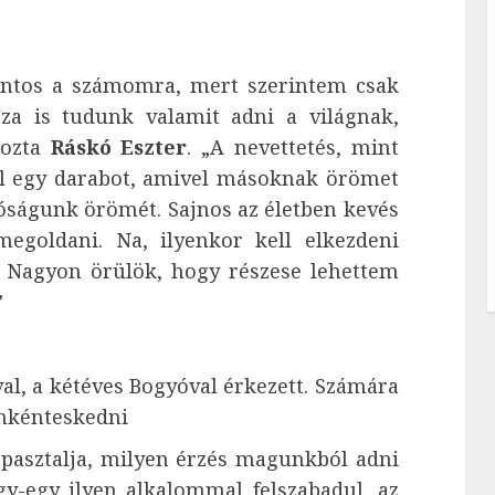
fontos a számomra, mert szerintem csak
sza is tudunk valamit adni a világnak,
kozta
Ráskó Eszter
. „A nevettetés, mint
ól egy darabot, amivel másoknak örömet
óságunk örömét. Sajnos az életben kevés
megoldani. Na, ilyenkor kell elkezdeni
i! Nagyon örülök, hogy részese lehettem
”
l, a kétéves Bogyóval érkezett. Számára
önkénteskedni
apasztalja, milyen érzés magunkból adni
gy-egy ilyen alkalommal felszabadul, az