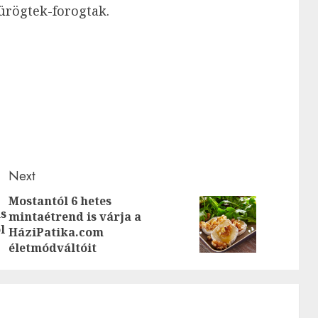
sürögtek-forogtak.
Next
Mostantól 6 hetes
s
Previous
mintaétrend is várja a
Next
l
HáziPatika.com
post:
post:
életmódváltóit