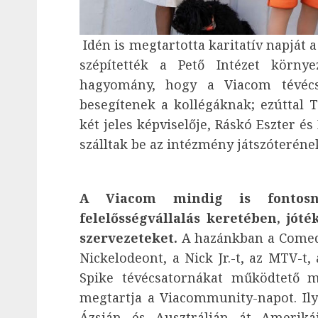
Idén is megtartotta karitatív napját 
szépítették a Pető Intézet körn
hagyomány, hogy a Viacom tévécsa
besegítenek a kollégáknak; ezúttal 
két jeles képviselője, Ráskó Eszter é
szálltak be az intézmény játszóterének
A Viacom mindig is fontosna
felelősségvállalás keretében, jót
szervezeteket.
A hazánkban a Comedy
Nickelodeont, a Nick Jr.-t, az MTV-t
Spike tévécsatornákat működtető m
megtartja a Viacommunity-napot. Ily
Ázsián és Ausztrálián át Ameriká