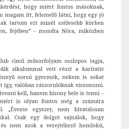
 kérdést, hogy miért fontos másoknak,
 magam itt, felemelő látni, hogy egy jó
snak tartom ezt minél szélesebb körben
ében, fejében” – mondta Nóra, miközben
lub című műsorfolyam oszlopos tagja,
k alkalommal vett részt a karitatív
nnyű sorsú gyermek, nekem is sokat
t így, valóban rászorulóknak viszonozni.
venni kell, hanem bizony bele is tenni –
miért is olyan fontos még a számára
l. „Évente egyszer, nem hivatalosan
kkal. Csak egy dolgot sajnálok, hogy
 és nem azok a verejtékező homlokú,