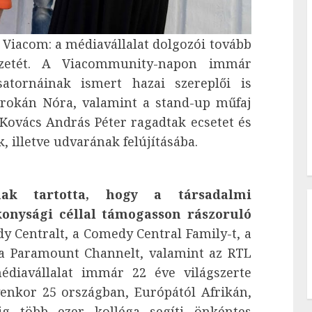
a Viacom: a médiavállalat dolgozói tovább
yezetét. A Viacommunity-napon immár
tornáinak ismert hazai szereplői is
Trokán Nóra, valamint a stand-up műfaj
s Kovács András Péter ragadtak ecsetet és
, illetve udvarának felújításába.
k tartotta, hogy a társadalmi
ékonysági céllal támogasson rászoruló
 Centralt, a Comedy Central Family-t, a
, a Paramount Channelt, valamint az RTL
édiavállalat immár 22 éve világszerte
enkor 25 országban, Európától Afrikán,
ig több ezer kolléga segíti önkéntes