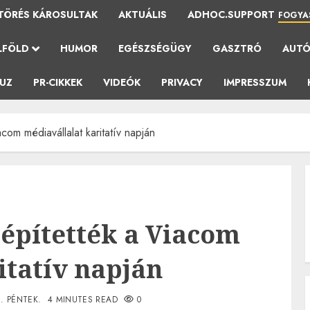
TÖRÉS KÁROSULTAK
AKTUÁLIS
ADHOC.SUPPORT
FOGYA
LFÖLD
HUMOR
EGÉSZSÉGÜGY
GASZTRÓ
AUT
AUZ
PR-CIKKEK
VIDEÓK
PRIVACY
IMPRESSZUM
com médiavállalat karitatív napján
zépítették a Viacom
itatív napján
1. PÉNTEK.
4 MINUTES READ
0