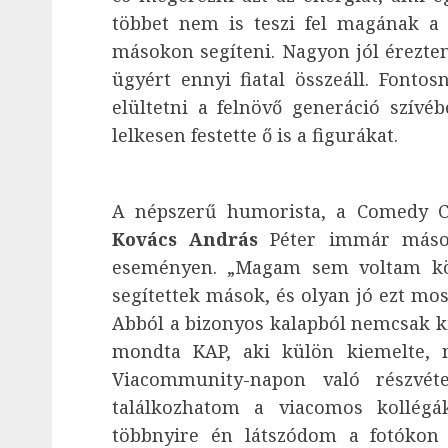
többet nem is teszi fel magának a
másokon segíteni. Nagyon jól éreztem
ügyért ennyi fiatal összeáll. Fonto
elültetni a felnövő generáció szív
lelkesen festette ő is a figurákat.
A népszerű humorista, a Comedy C
Kovács András
Péter immár másodi
eseményen. „Magam sem voltam kö
segítettek mások, és olyan jó ezt mos
Abból a bizonyos kalapból nemcsak ki
mondta KAP, aki külön kiemelte, 
Viacommunity-napon való részvéte
találkozhatom a viacomos kollégá
többnyire én látszódom a fotókon