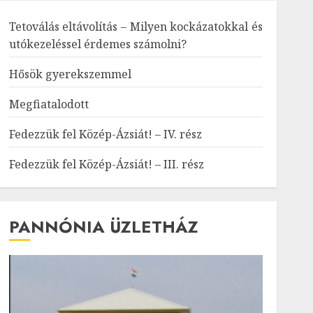
Tetoválás eltávolítás – Milyen kockázatokkal és
utókezeléssel érdemes számolni?
Hősök gyerekszemmel
Megfiatalodott
Fedezzük fel Közép-Ázsiát! – IV. rész
Fedezzük fel Közép-Ázsiát! – III. rész
PANNÓNIA ÜZLETHÁZ