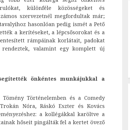
ulókat, különféle közösségeket és
számos szervezetnél megfordultak már;
tavalyihoz hasonlóan pedig ismét a Pető
ették a kerítéseket, a lépcsősorokat és a
entesített rámpáinak korlátait, padokat
t rendeztek, valamint egy komplett új
segítették önkéntes munkájukkal a
 a Tömény Történelemben és a Comedy
 Trokán Nóra, Ráskó Eszter és Kovács
eményezéshez: a kollégákkal karöltve a
inak hőseit pingálták fel a kertet övező