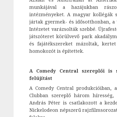
munkájával a hazájukban rászor
intézményeket. A magyar kollégák 
jártak gyermek- és idősotthonban, a 
Intézetet varázsolták szebbé. Újrafest
játszóteret körülvevő park akadálym
és fajátékszereket mázoltak, kerte
homokozót is építettek.
A Comedy Central szereplői is 
felújítást
A Comedy Central produkcióiban,
Clubban szereplő három híresség,
András Péter is csatlakozott a kezd
Nickelodeon népszerű rajzfilmsorozata