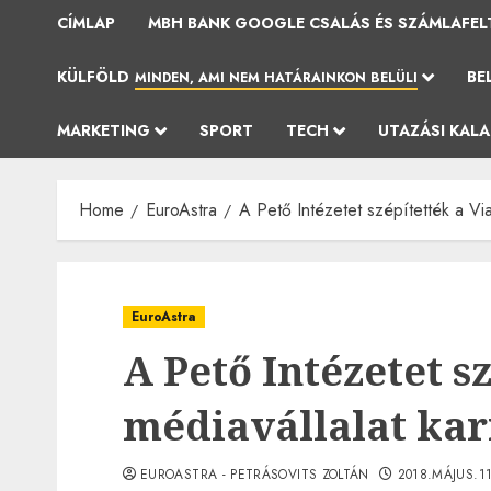
CÍMLAP
MBH BANK GOOGLE CSALÁS ÉS SZÁMLAFEL
KÜLFÖLD
BE
MINDEN, AMI NEM HATÁRAINKON BELÜLI
MARKETING
SPORT
TECH
UTAZÁSI KAL
Home
EuroAstra
A Pető Intézetet szépítették a Via
EuroAstra
A Pető Intézetet s
médiavállalat kar
EUROASTRA - PETRÁSOVITS ZOLTÁN
2018.MÁJUS.1