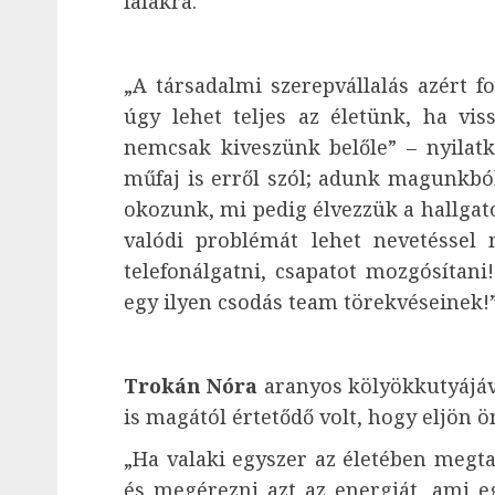
falakra.
„A társadalmi szerepvállalás azért 
úgy lehet teljes az életünk, ha vis
nemcsak kiveszünk belőle” – nyilat
műfaj is erről szól; adunk magunkb
okozunk, mi pedig élvezzük a hallgat
valódi problémát lehet nevetéssel 
telefonálgatni, csapatot mozgósítan
egy ilyen csodás team törekvéseinek!
Trokán Nóra
aranyos kölyökkutyájáva
is magától értetődő volt, hogy eljön 
„Ha valaki egyszer az életében megt
és megérezni azt az energiát, ami e