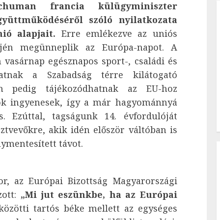
human francia külügyminiszter
yüttműködéséről szóló nyilatkozata
ó alapjait.
Erre emlékezve az uniós
jén megünneplik az Európa-napot. A
vasárnap egésznapos sport-, családi és
atnak a Szabadság térre kilátogató
on pedig tájékozódhatnak az EU-hoz
ok ingyenesek, így a már hagyománnyá
s. Ezúttal, tagságunk 14. évfordulóját
ztvevőkre, akik idén először váltóban is
lymentesített távot.
r, az Európai Bizottság Magyarországi
zott:
„Mi jut eszünkbe, ha az Európai
özötti tartós béke mellett az egységes