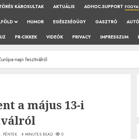
TÖRÉS KÁROSULTAK
AKTUÁLIS
ADHOC.SUPPORT
FOGYA
LFÖLD
HUMOR
EGÉSZSÉGÜGY
GASZTRÓ
AUT
AUZ
PR-CIKKEK
VIDEÓK
PRIVACY
IMPRESSZUM
urópa-napi fesztiválról
t a május 13-i
iválról
1. PÉNTEK.
4 MINUTES READ
0