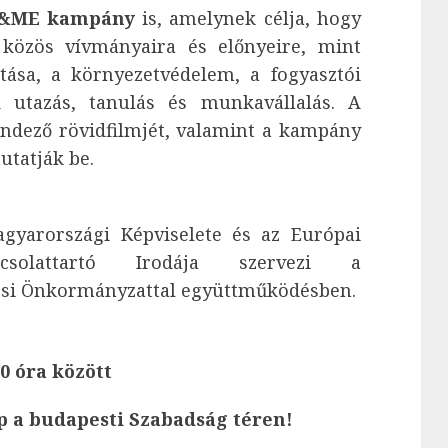
EU&ME kampány
is, amelynek célja, hogy
U közös vívmányaira és előnyeire, mint
tása, a környezetvédelem, a fogyasztói
 utazás, tanulás és munkavállalás. A
endező rövidfilmjét, valamint a kampány
utatják be.
agyarországi Képviselete és az Európai
csolattartó Irodája szervezi a
árosi Önkormányzattal együttműködésben.
00 óra között
ap a budapesti Szabadság téren!