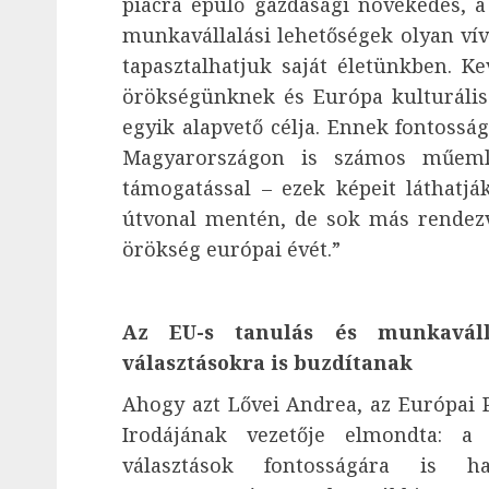
piacra épülő gazdasági növekedés, a 
munkavállalási lehetőségek olyan v
tapasztalhatjuk saját életünkben. K
örökségünknek és Európa kulturális
egyik alapvető célja. Ennek fontossá
Magyarországon is számos műeml
támogatással – ezek képeit láthatjá
útvonal mentén, de sok más rendezv
örökség európai évét.”
Az EU-s tanulás és munkaváll
választásokra is buzdítanak
Ahogy azt Lővei Andrea, az Európai 
Irodájának vezetője elmondta: a
választások fontosságára is h