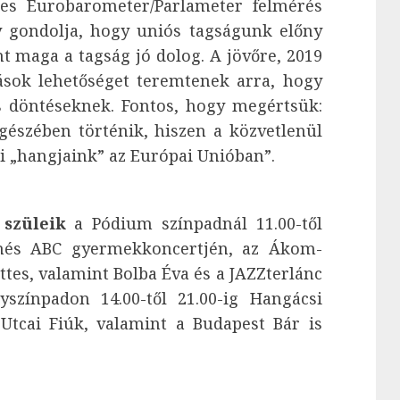
-es Eurobarometer/Parlameter felmérés
 gondolja, hogy uniós tagságunk előny
 maga a tagság jó dolog. A jövőre, 2019
ások lehetőséget teremtenek arra, hogy
s döntéseknek. Fontos, hogy megértsük:
gészében történik, hiszen a közvetlenül
i „hangjaink” az Európai Unióban”.
 szüleik
a Pódium színpadnál 11.00-től
zenés ABC gyermekkoncertjén, az Ákom-
tes, valamint Bolba Éva és a JAZZterlánc
színpadon 14.00-től 21.00-ig Hangácsi
Utcai Fiúk, valamint a Budapest Bár is