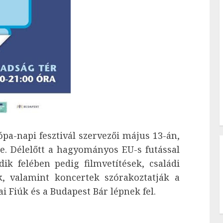
a-napi fesztivál szervezői május 13-án,
e. Délelőtt a hagyományos EU-s futással
k felében pedig filmvetítések, családi
k, valamint koncertek szórakoztatják a
ai Fiúk és a Budapest Bár lépnek fel.