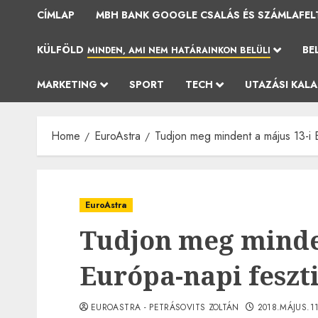
CÍMLAP
MBH BANK GOOGLE CSALÁS ÉS SZÁMLAFEL
KÜLFÖLD
BE
MINDEN, AMI NEM HATÁRAINKON BELÜLI
MARKETING
SPORT
TECH
UTAZÁSI KAL
Home
EuroAstra
Tudjon meg mindent a május 13-i E
EuroAstra
Tudjon meg minden
Európa-napi feszt
EUROASTRA - PETRÁSOVITS ZOLTÁN
2018.MÁJUS.1