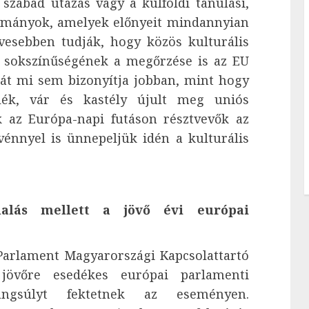
szabad utazás vagy a külföldi tanulási,
ívmányok, amelyek előnyeit mindannyian
evesebben tudják, hogy közös kulturális
 sokszínűségének a megőrzése is az EU
gát mi sem bizonyítja jobban, mint hogy
ék, vár és kastély újult meg uniós
k az Európa-napi futáson résztvevők az
énnyel is ünnepeljük idén a kulturális
alás mellett a jövő évi európai
Parlament Magyarországi Kapcsolattartó
 jövőre esedékes európai parlamenti
angsúlyt fektetnek az eseményen.