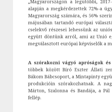
„Magyarországon a legutóbbi, 2017
alapján a megkérdezettek 72%-a úgy
Magyarország számára, és 56% szerint
májusában tartandó európai választ
cselekvő részesei lehessünk az unió
együtt döntünk arról, ami az Unió e
megválasztott európai képviselők a m
A szórakozni vágyó apróságok és
többek között Bíró Eszter Állati 
Bákom Bábcsoport, a Mintapinty együt
produkcióin szórakozhatnak. A nagy
Márton, Szalonna és Bandája, a Pál 
fellép.