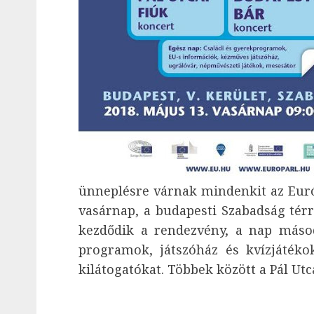
ünneplésre várnak mindenkit az Európ
vasárnap, a budapesti Szabadság térr
kezdődik a rendezvény, a nap másodi
programok, játszóház és kvízjátéko
kilátogatókat. Többek között a Pál Utc