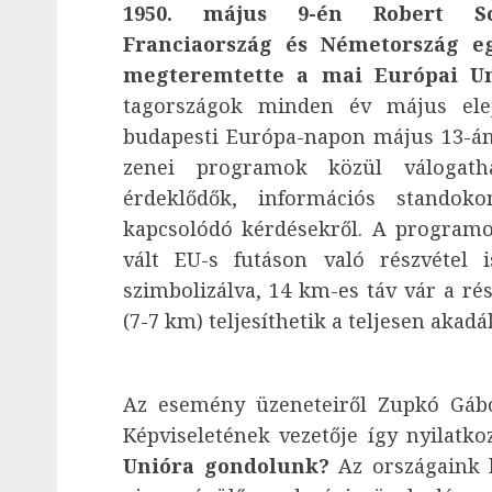
1950. május 9-én Robert Sc
Franciaország és Németország eg
megteremtette a mai Európai Uni
tagországok minden év május ele
budapesti Európa-napon május 13-án 
zenei programok közül válogath
érdeklődők, információs standok
kapcsolódó kérdésekről. A program
vált EU-s futáson való részvétel i
szimbolizálva, 14 km-es táv vár a rés
(7-7 km) teljesíthetik a teljesen akadá
Az esemény üzeneteiről Zupkó Gábo
Képviseletének vezetője így nyilatko
Unióra gondolunk?
Az országaink k