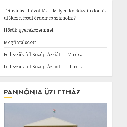
Tetoválás eltávolítás – Milyen kockázatokkal és
utókezeléssel érdemes számolni?
Hősök gyerekszemmel
Megfiatalodott
Fedezzük fel Közép-Ázsiát! – IV. rész
Fedezzük fel Közép-Ázsiát! – III. rész
PANNÓNIA ÜZLETHÁZ