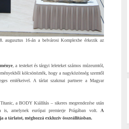
018. augusztus 16-án a belvárosi Komplexbe érkezik az
eménye
, a testeket és tárgyi leleteket számos múzeumtól,
teményekből kölcsönözték, hogy a nagyközönség szemtől
eges emlékeivel. A tárlat szakmai partnere a Magyar
Titanic, a BODY Kiállítás – sikeres megrendezése után
a is, amelynek európai premierje Prágában volt.
A
 a tárlatot, méghozzá exkluzív összeállításban.