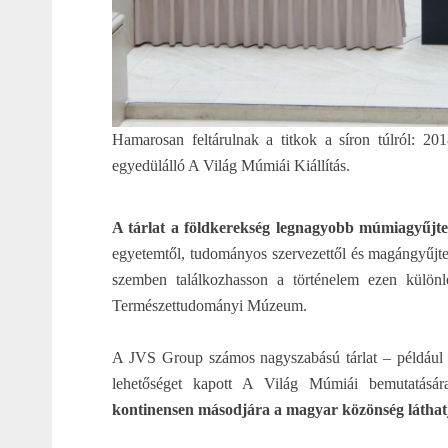
Hamarosan feltárulnak a titkok a síron túlról: 2
egyedülálló A Világ Múmiái Kiállítás.
A tárlat a földkerekség legnagyobb múmiagyűjt
egyetemtől, tudományos szervezettől és magángyűj
szemben találkozhasson a történelem ezen különl
Természettudományi Múzeum.
A JVS Group számos nagyszabású tárlat – például 
lehetőséget kapott A Világ Múmiái bemutatásár
kontinensen másodjára a magyar közönség láthatja