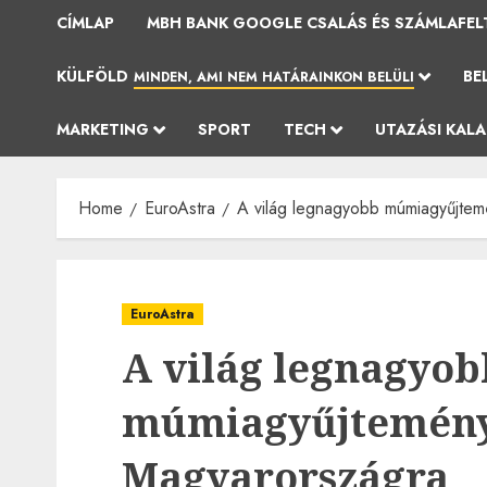
CÍMLAP
MBH BANK GOOGLE CSALÁS ÉS SZÁMLAFEL
KÜLFÖLD
BE
MINDEN, AMI NEM HATÁRAINKON BELÜLI
MARKETING
SPORT
TECH
UTAZÁSI KAL
Home
EuroAstra
A világ legnagyobb múmiagyűjtem
EuroAstra
A világ legnagyob
múmiagyűjtemény
Magyarországra