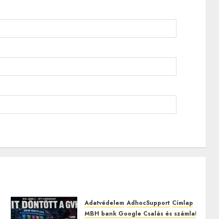
Adatvédelem
AdhocSupport
Címlap
EuroAst
MBH bank Google Csalás és számlafeltörés