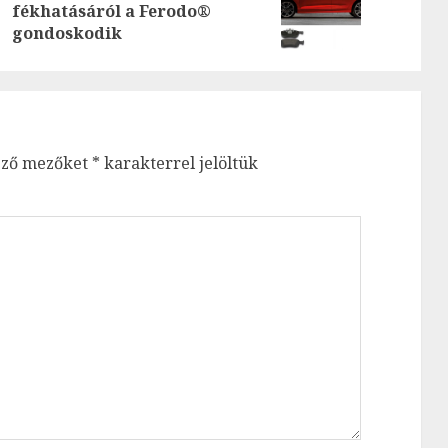
Previous
Next
fékhatásáról a Ferodo®
post:
post:
gondoskodik
ező mezőket
*
karakterrel jelöltük