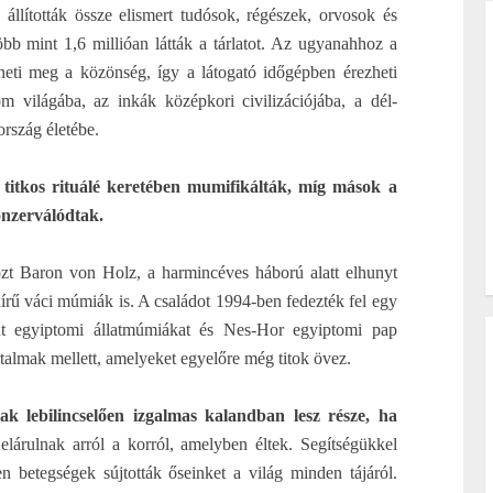
llították össze elismert tudósok, régészek, orvosok és
 mint 1,6 millióan látták a tárlatot. Az ugyanahhoz a
eti meg a közönség, így a látogató időgépben érezheti
 világába, az inkák középkori civilizációjába, a dél-
rszág életébe.
n titkos rituálé keretében mumifikálták, míg mások a
onzerválódtak.
özt Baron von Holz, a harmincéves háború alatt elhunyt
írű váci múmiák is. A családot 1994-ben fedezték fel egy
eként egyiptomi állatmúmiákat és Nes-Hor egyiptomi pap
rtalmak mellett, amelyeket egyelőre még titok övez.
k lebilincselően izgalmas kalandban lesz része, ha
rulnak arról a korról, amelyben éltek. Segítségükkel
n betegségek sújtották őseinket a világ minden tájáról.