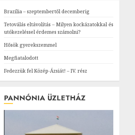
Brazília – szeptembertől decemberig
Tetoválás eltávolítás – Milyen kockázatokkal és
utókezeléssel érdemes számolni?
Hősök gyerekszemmel
Megfiatalodott
Fedezzük fel Közép-Ázsiát! – IV. rész
PANNÓNIA ÜZLETHÁZ