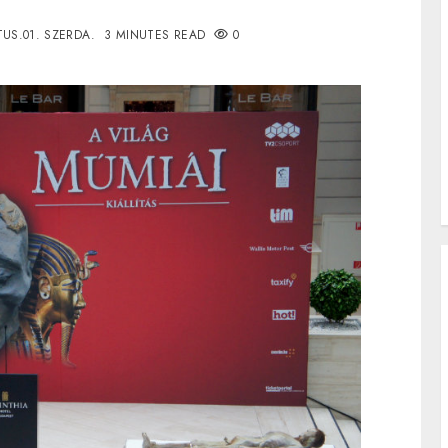
US.01. SZERDA.
3 MINUTES READ
0