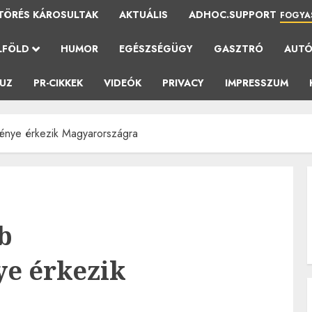
TÖRÉS KÁROSULTAK
AKTUÁLIS
ADHOC.SUPPORT
FOGYA
LFÖLD
HUMOR
EGÉSZSÉGÜGY
GASZTRÓ
AUT
AUZ
PR-CIKKEK
VIDEÓK
PRIVACY
IMPRESSZUM
énye érkezik Magyarországra
b
e érkezik