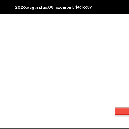
Skip
2026.augusztus.08. szombat.
14:16:38
to
content