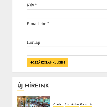
Név
*
E-mail cím
*
Honlap
ÚJ HÍREINK
Címlap
EuroAstra
Gasztró