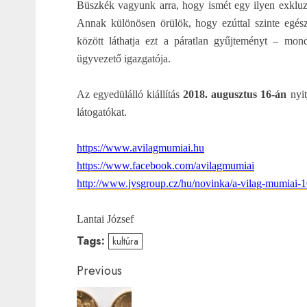
Büszkék vagyunk arra, hogy ismét egy ilyen exkluzív
Annak különösen örülök, hogy ezúttal szinte egé
között láthatja ezt a páratlan gyűjteményt – mo
ügyvezető igazgatója.
Az egyedülálló kiállítás
2018. augusztus 16-án
nyit
látogatókat.
https://www.avilagmumiai.hu
https://www.facebook.com/
avilagmumiai
http://www.jvsgroup.cz/hu/
novinka/a-vilag-mumiai-
Lantai József
Tags:
kultúra
Post
Previous
navigation