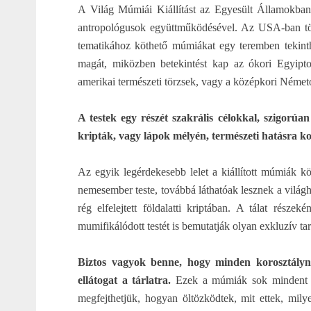
A Világ Múmiái Kiállítást az Egyesült Államokban á
antropológusok együttműködésével. Az USA-ban több
tematikához köthető múmiákat egy teremben tekinth
magát, miközben betekintést kap az ókori Egyiptom
amerikai természeti törzsek, vagy a középkori Németo
A testek egy részét szakrális célokkal, szigorúa
kripták, vagy lápok mélyén, természeti hatásra k
Az egyik legérdekesebb lelet a kiállított múmiák k
nemesember teste, továbbá láthatóak lesznek a világh
rég elfelejtett földalatti kriptában. A tálat rész
mumifikálódott testét is bemutatják olyan exkluzív ta
Biztos vagyok benne, hogy minden korosztályna
ellátogat a tárlatra.
Ezek a múmiák sok mindent elá
megfejthetjük, hogyan öltözködtek, mit ettek, milye