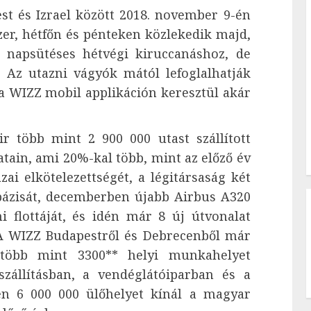
t és Izrael között 2018. november 9-én
szer, hétfőn és pénteken közlekedik majd,
 napsütéses hétvégi kiruccanáshoz, de
. Az utazni vágyók mától lefoglalhatják
 a WIZZ mobil applikáción keresztül akár
r több mint 2 900 000 utast szállított
atain, ami 20%-kal több, mint az előző év
ai elkötelezettségét, a légitársaság két
 bázisát, decemberben újabb Airbus A320
i flottáját, és idén már 8 új útvonalat
 A WIZZ Budapestről és Debrecenből már
 több mint 3300** helyi munkahelyet
zállításban, a vendéglátóiparban és a
en 6 000 000 ülőhelyet kínál a magyar