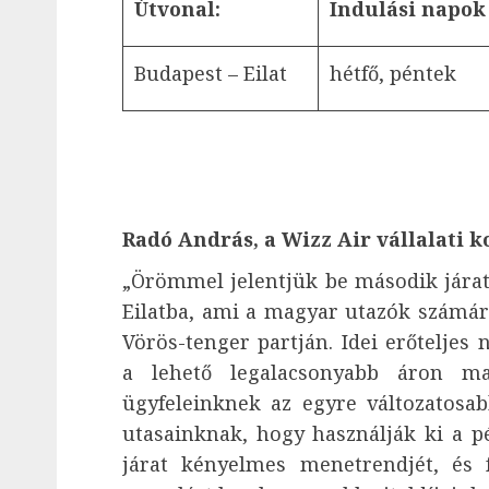
Útvonal:
Indulási napok
Budapest – Eilat
hétfő, péntek
Radó András, a Wizz Air vállalat
„Örömmel jelentjük be második járat
Eilatba, ami a magyar utazók számára
Vörös-tenger partján. Idei erőteljes
a lehető legalacsonyabb áron mag
ügyfeleinknek az egyre változatosab
utasainknak, hogy használják ki a p
járat kényelmes menetrendjét, és f