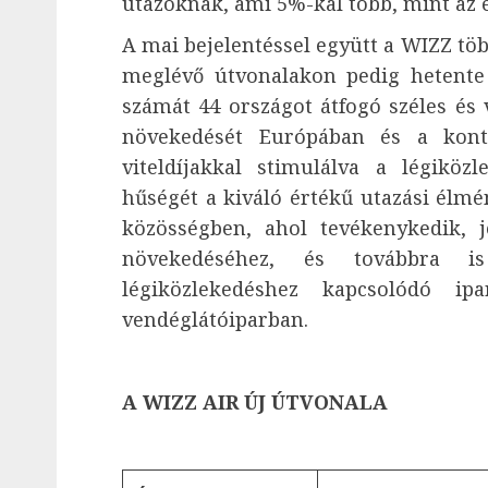
utazóknak, ami 5%-kal több, mint az 
A mai bejelentéssel együtt a WIZZ töb
meglévő útvonalakon pedig hetente 
számát 44 országot átfogó széles és 
növekedését Európában és a konti
viteldíjakkal stimulálva a légiköz
hűségét a kiváló értékű utazási élm
közösségben, ahol tevékenykedik, j
növekedéséhez, és továbbra i
légiközlekedéshez kapcsolódó i
vendéglátóiparban.
A WIZZ AIR ÚJ ÚTVONALA