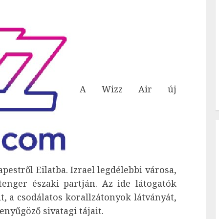
A Wizz Air új
pestről Eilatba. Izrael legdélebbi városa,
tenger északi partján. Az ide látogatók
t, a csodálatos korallzátonyok látványát,
enyűgöző sivatagi tájait.