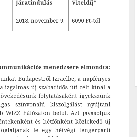
Járatindulás
Viteldíj*
2018. november 9.
6090 Ft-tól
i kommunikációs menedzsere elmondta:
unkat Budapestről Izraelbe, a napfényes
 izgalmas új szabadidős úti célt kínál a
 növekedésünk folytatásaként igyekszünk
as színvonalú kiszolgálást nyújtani
b WIZZ hálózaton belül. Azt javasoljuk
éntekenként és hétfőnként közlekedő új
oglaljanak le egy hétvégi tengerparti