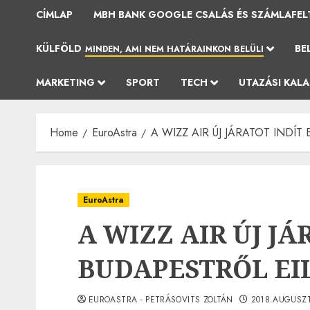
CÍMLAP
MBH BANK GOOGLE CSALÁS ÉS SZÁMLAFEL
KÜLFÖLD
BE
MINDEN, AMI NEM HATÁRAINKON BELÜLI
MARKETING
SPORT
TECH
UTAZÁSI KAL
Home
EuroAstra
A WIZZ AIR ÚJ JÁRATOT INDÍT
EuroAstra
A WIZZ AIR ÚJ JÁ
BUDAPESTRŐL EI
EUROASTRA - PETRÁSOVITS ZOLTÁN
2018.AUGUSZT