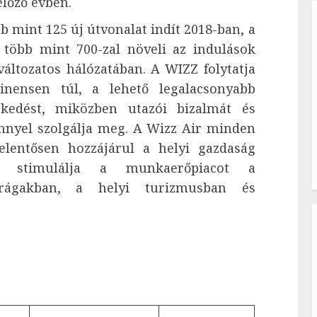
előző évben.
b mint 125 új útvonalat indít 2018-ban, a
több mint 700-zal növeli az indulások
változatos hálózatában. A WIZZ folytatja
nensen túl, a lehető legalacsonyabb
lekedést, miközben utazói bizalmát és
énnyel szolgálja meg. A Wizz Air minden
elentősen hozzájárul a helyi gazdaság
s stimulálja a munkaerőpiacot a
parágakban, a helyi turizmusban és