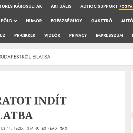
TÖRÉS KÁROSULTAK
AKTUÁLIS
ADHOC.SUPPORT
FOGYA
LFÖLD
HUMOR
EGÉSZSÉGÜGY
GASZTRÓ
AUT
AUZ
PR-CIKKEK
VIDEÓK
PRIVACY
IMPRESSZUM
 BUDAPESTRŐL EILATBA
RATOT INDÍT
LATBA
US.14. KEDD.
3 MINUTES READ
0