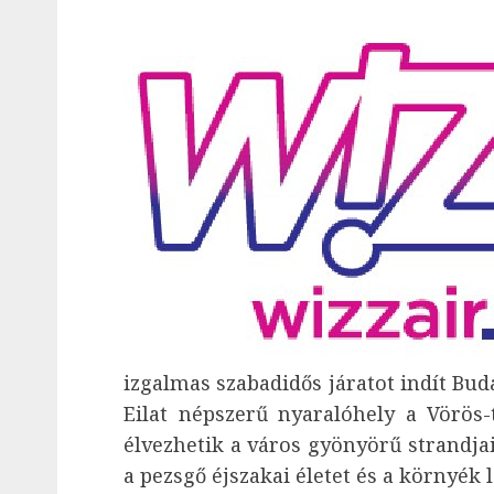
izgalmas szabadidős járatot indít Buda
Eilat népszerű nyaralóhely a Vörös-
élvezhetik a város gyönyörű strandjai
a pezsgő éjszakai életet és a környék l