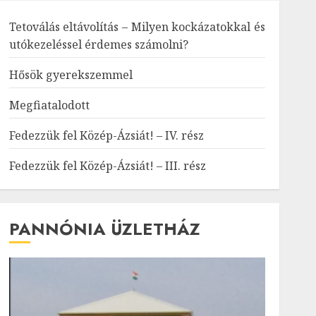
Tetoválás eltávolítás – Milyen kockázatokkal és
utókezeléssel érdemes számolni?
Hősök gyerekszemmel
Megfiatalodott
Fedezzük fel Közép-Ázsiát! – IV. rész
Fedezzük fel Közép-Ázsiát! – III. rész
PANNÓNIA ÜZLETHÁZ