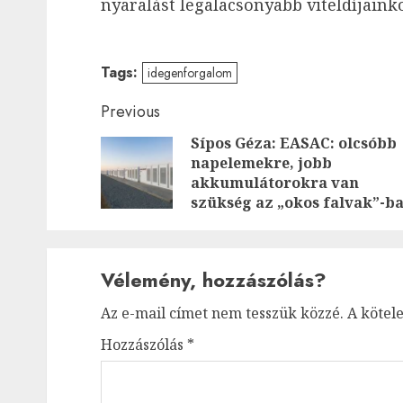
nyaralást legalacsonyabb viteldíjaink
Tags:
idegenforgalom
Post
Previous
Sípos Géza: EASAC: olcsóbb
navigation
napelemekre, jobb
akkumulátorokra van
szükség az „okos falvak”-b
Vélemény, hozzászólás?
Az e-mail címet nem tesszük közzé.
A kötel
Hozzászólás
*