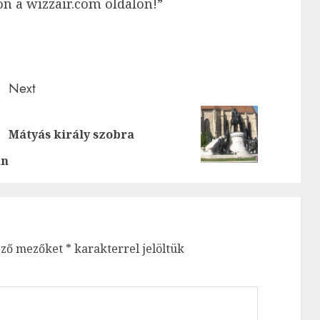
on a wizzair.com oldalon!”
Next
Next
Previous
Mátyás király szobra
post:
post:
an
ező mezőket
*
karakterrel jelöltük