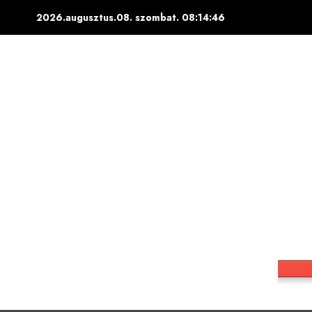
Skip
2026.augusztus.08. szombat.
08:14:47
to
content