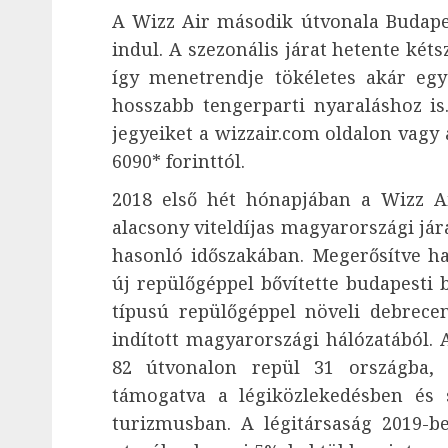
A Wizz Air második útvonala Budapes
indul. A szezonális járat hetente két
így menetrendje tökéletes akár egy
hosszabb tengerparti nyaraláshoz is
jegyeiket a wizzair.com oldalon vagy
6090* forinttól.
2018 első hét hónapjában a Wizz Ai
alacsony viteldíjas magyarországi jár
hasonló időszakában. Megerősítve haz
új repülőgéppel bővítette budapesti
típusú repülőgéppel növeli debrecen
indított magyarországi hálózatából.
82 útvonalon repül 31 országba,
támogatva a légiközlekedésben és s
turizmusban. A légitársaság 2019-b