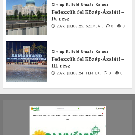
Címlap
Külföld
Utazási Kalauz
Fedezzük fel Közép-Ázsiát! –
IV. rész
2026.JÚLIUS.25. SZOMBAT.
0
0
Címlap
Külföld
Utazási Kalauz
Fedezzük fel Közép-Ázsiát! –
III. rész
2026.JÚLIUS.24. PÉNTEK.
0
0