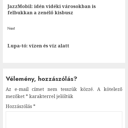
navigation
JazzMobil: idén vidéki városokban is
Pre
felbukkan a zenélő kisbusz
post
Next
Next
Lupa-tó: vízen és víz alatt
post:
Vélemény, hozzászólás?
Az e-mail címet nem tesszük közzé.
A kötelező
mezőket
*
karakterrel jelöltük
Hozzászólás
*