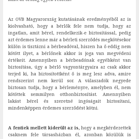
Az OVB Magyarország kutatásának eredményéből az is
kiolvasható, hogy a bérlők fele nem tudja, hogy az
ingatlan, amit bérel, rendelkezik-e biztosítással, pedig
azt érdemes lenne már a bérleti szerződés megkötésekor
külön is tisztázni a bérbeadóval, hiszen ha ő eddig nem
kötött ilyet, a bérlőnek akkor is joga van megvédeni
értékeit. Amennyiben a bérbeadónak egyébként van
biztosítása, úgy a bérlő vagyontárgyaira az csak akkor
terjed ki, ha biztosítottként ő is meg lesz adva, amire
rendszerint nem kerül sor. A válaszadók negyede
biztosan tudja, hogy a bérleményre, amelyben él, nem
kötöttek semmilyen otthonbiztosítást. Amennyiben
lakást bérel és szeretné ingóságait biztosítani,
mindenképpen érdemes szerződést kötni.
A fentiek mellett kiderült az is,
hogy a megkérdezettek
csaknem fele társasházban él, azonban közülük is