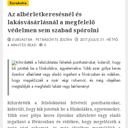
EuroAstra
Az albérletkeresésnél és
lakásvásárlásnál a megfelelő
védelmen sem szabad spórolni
EUROASTRA - PETRÁSOVITS ZOLTÁN
2017.JÚLIUS.31. HÉTFŐ.
4 MINUTES READ
0
Kihirdették a felsőoktatási felvételi ponthatárokat, kiderült, hogy
kik jutottak be a főiskolákra, egyetemekre. Több ezer gólya keres
ilyenkor albérletet vagy eladó ingatlant a fővárosban és vidéken,
hogy megelőzzék a nyár végi rohamot, és még idejében
megtalálják a megfelelő lakást vagy bérleményt.
Kihirdették a felsőoktatási felvételi ponthatárokat,
kiderült, hogy kik jutottak be a főiskolákra, egyetemekre.
Több ezer gólya keres ilyenkor albérletet vagy eladó
ingatlant a fővárosban és vidéken, hogy megelőzzék a
nyár végi rohamot, és még idejében megtalálják a