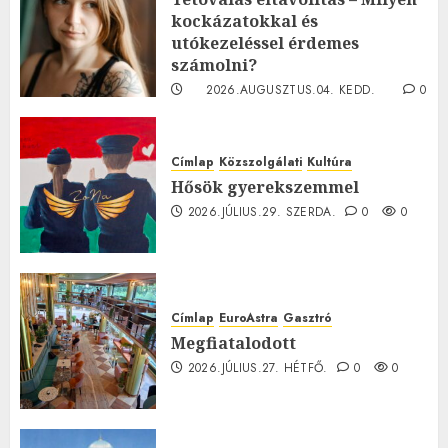
kockázatokkal és
utókezeléssel érdemes
számolni?
2026.AUGUSZTUS.04. KEDD.
0
0
Címlap
Közszolgálati
Kultúra
Hősök gyerekszemmel
2026.JÚLIUS.29. SZERDA.
0
0
Címlap
EuroAstra
Gasztró
Megfiatalodott
2026.JÚLIUS.27. HÉTFŐ.
0
0