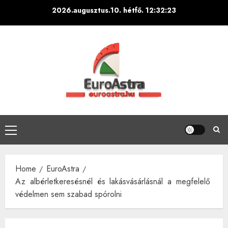
Skip
2026.augusztus.10. hétfő.
12:32:24
to
content
Primary
Menu
Home
EuroAstra
Az albérletkeresésnél és lakásvásárlásnál a megfelelő
védelmen sem szabad spórolni