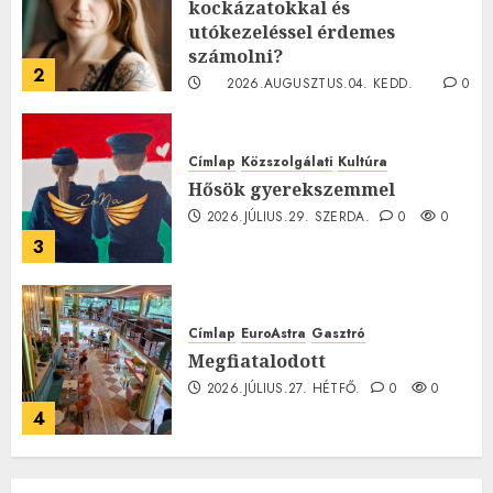
kockázatokkal és
utókezeléssel érdemes
számolni?
2
2026.AUGUSZTUS.04. KEDD.
0
0
Címlap
Közszolgálati
Kultúra
Hősök gyerekszemmel
2026.JÚLIUS.29. SZERDA.
0
0
3
Címlap
EuroAstra
Gasztró
Megfiatalodott
2026.JÚLIUS.27. HÉTFŐ.
0
0
4