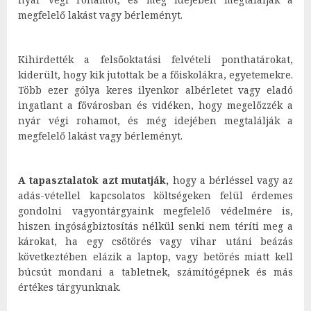
megfelelő lakást vagy bérleményt.
Kihirdették a felsőoktatási felvételi ponthatárokat,
kiderült, hogy kik jutottak be a főiskolákra, egyetemekre.
Több ezer gólya keres ilyenkor albérletet vagy eladó
ingatlant a fővárosban és vidéken, hogy megelőzzék a
nyár végi rohamot, és még idejében megtalálják a
megfelelő lakást vagy bérleményt.
A tapasztalatok azt mutatják,
hogy a bérléssel vagy az
adás-vétellel kapcsolatos költségeken felül érdemes
gondolni vagyontárgyaink megfelelő védelmére is,
hiszen ingóságbiztosítás nélkül senki nem téríti meg a
károkat, ha egy csőtörés vagy vihar utáni beázás
következtében elázik a laptop, vagy betörés miatt kell
búcsút mondani a tabletnek, számítógépnek és más
értékes tárgyunknak.