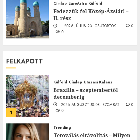
2026.JÚLIUS.23. CSÜTÖRTÖK.
0
Címlap
EuroAstra
Külföld
0
Fedezzük fel Közép-Ázsiát! –
II. rész
2026.JÚLIUS.23. CSÜTÖRTÖK.
0
0
FELKAPOTT
Külföld
Címlap
Utazási Kalauz
Brazília – szeptembertől
decemberig
2026.AUGUSZTUS.08. SZOMBAT.
0
0
1
Trending
Tetoválás eltávolítás – Milyen