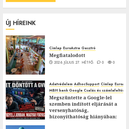
ÚJ HÍREINK
Címlap
EuroAstra
Gasztró
Megfiatalodott
2026.JÚLIUS.27. HÉTFŐ.
0
0
Adatvédelem
AdhocSupport
Címlap
EuroAst
MBH bank Google Csalás és számlafeltörés 
Megszüntette a Google-lel
szemben indított eljárását a
versenyhatóság,
bizonyíthatóság hiányában:
TE mit gondolsz erről?