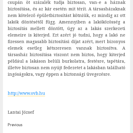
csupán öt százalék tudja biztosan, van-e a háznak
biztosítása, és az kár esetén mit térít. A társasházaknak
nem kötelező épületbiztosítást kötniük, ez mindig az ott
lakók döntésétől függ. Amennyiben a lakóközösség a
biztosítás mellett döntött, úgy az a lakás szerkezeti
elemeire is kiterjed. Ezt azért jó tudni, hogy a lakó ne
fizessen magasabb biztosítási díjat azért, mert bizonyos
elemek esetleg kétszeresen vannak biztosítva. A
társasház biztosítása viszont nem biztos, hogy kiterjed
például a lakáson belüli burkolatra, festésre, tapétára,
illetve biztosan nem nyújt fedezetet a lakásban található
ingóságokra, vagy éppen a biztonsági üvegezésre.
http://www.ovb.hu
Lantai József
Post
Previous