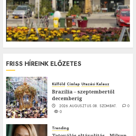
FRISS HÍREINK ELŐZETES
Külföld
Címlap
Utazási Kalauz
Brazília – szeptembertől
decemberig
2026.AUGUSZTUS.08. SZOMBAT.
0
0
Trending
Tetoválás eltávolítás – Milyen