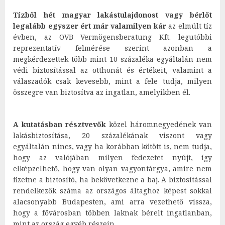
Tízből hét magyar lakástulajdonost vagy bérlőt
legalább egyszer ért már valamilyen kár
az elmúlt tíz
évben, az OVB Vermögensberatung Kft. legutóbbi
reprezentatív felmérése szerint azonban a
megkérdezettek több mint 10 százaléka egyáltalán nem
védi biztosítással az otthonát és értékeit, valamint a
válaszadók csak kevesebb, mint a fele tudja, milyen
összegre van biztosítva az ingatlan, amelyikben él.
A kutatásban résztvevők
közel háromnegyedének van
lakásbiztosítása, 20 százalékának viszont vagy
egyáltalán nincs, vagy ha korábban kötött is, nem tudja,
hogy az valójában milyen fedezetet nyújt, így
elképzelhető, hogy van olyan vagyontárgya, amire nem
fizetne a biztosító, ha bekövetkezne a baj. A biztosítással
rendelkezők száma az országos áltaghoz képest sokkal
alacsonyabb Budapesten, ami arra vezethető vissza,
hogy a fővárosban többen laknak bérelt ingatlanban,
mint az ország egyéb részein.