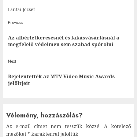
Lantai József
Post
Previous
navigation
Az albérletkeresésnél és lakásvásárlásnál a
Pre
megfelelő védelmen sem szabad spórolni
post
Next
Bejelentették az MTV Video Music Awards
Next
jelöltjeit
post:
Vélemény, hozzászólás?
Az e-mail címet nem tesszük közzé.
A kötelező
mezőket
*
karakterrel jelöltük