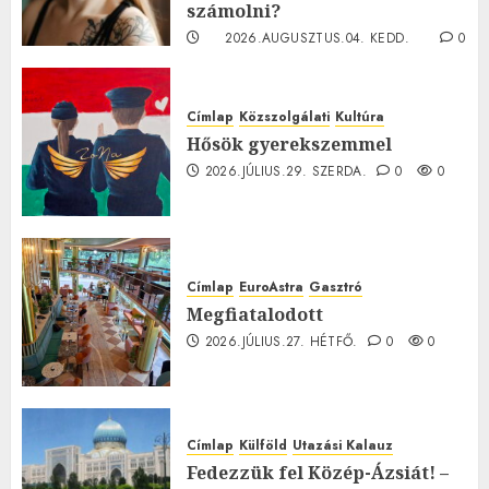
számolni?
2026.AUGUSZTUS.04. KEDD.
0
0
Címlap
Közszolgálati
Kultúra
Hősök gyerekszemmel
2026.JÚLIUS.29. SZERDA.
0
0
Címlap
EuroAstra
Gasztró
Megfiatalodott
2026.JÚLIUS.27. HÉTFŐ.
0
0
Címlap
Külföld
Utazási Kalauz
Fedezzük fel Közép-Ázsiát! –