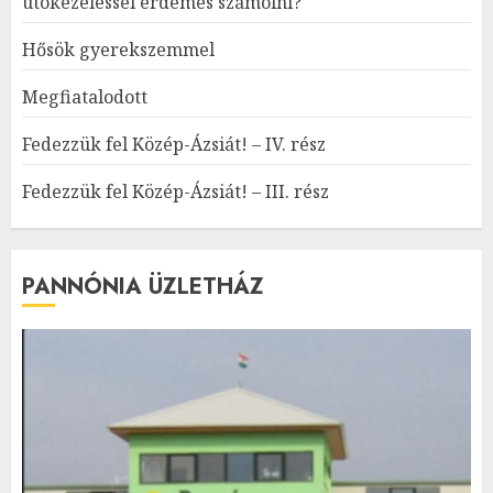
utókezeléssel érdemes számolni?
Hősök gyerekszemmel
Megfiatalodott
Fedezzük fel Közép-Ázsiát! – IV. rész
Fedezzük fel Közép-Ázsiát! – III. rész
PANNÓNIA ÜZLETHÁZ