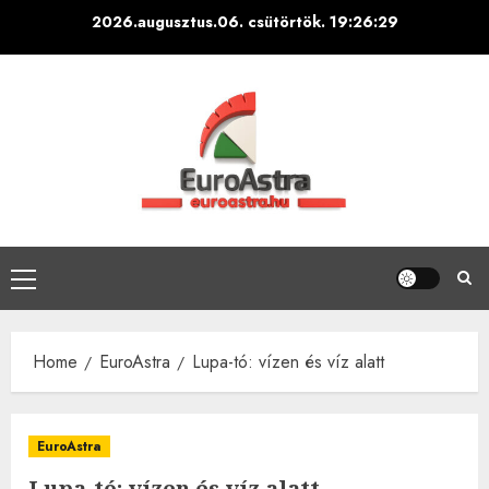
Skip
2026.augusztus.06. csütörtök.
19:26:29
to
content
Primary
Menu
Home
EuroAstra
Lupa-tó: vízen és víz alatt
EuroAstra
Lupa-tó: vízen és víz alatt