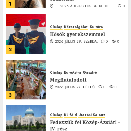
1
2026.AUGUSZTUS.04. KEDD.
0
0
Címlap
Közszolgálati
Kultúra
Hősök gyerekszemmel
2026.JÚLIUS.29. SZERDA.
0
0
2
Címlap
EuroAstra
Gasztró
Megfiatalodott
2026.JÚLIUS.27. HÉTFŐ.
0
0
3
Címlap
Külföld
Utazási Kalauz
Fedezzük fel Közép-Ázsiát! –
IV. rész