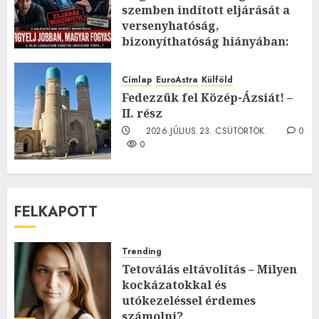
szemben indított eljárását a
versenyhatóság,
bizonyíthatóság hiányában:
TE mit gondolsz erről?
2026.JÚLIUS.23. CSÜTÖRTÖK.
0
Címlap
EuroAstra
Külföld
0
Fedezzük fel Közép-Ázsiát! –
II. rész
2026.JÚLIUS.23. CSÜTÖRTÖK.
0
0
FELKAPOTT
Trending
Tetoválás eltávolítás – Milyen
kockázatokkal és
utókezeléssel érdemes
számolni?