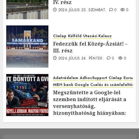
IV. rész
2026.JÚLIUS.25. SZOMBAT.
0
0
Címlap
Külföld
Utazási Kalauz
Fedezzük fel Közép-Ázsiát! –
III. rész
2026.JÚLIUS.24. PÉNTEK.
0
0
Adatvédelem
AdhocSupport
Címlap
EuroAst
MBH bank Google Csalás és számlafeltörés 
Megszüntette a Google-lel
szemben indított eljárását a
versenyhatóság,
bizonyíthatóság hiányában:
TE mit gondolsz erről?
2026.JÚLIUS.23. CSÜTÖRTÖK.
0
0