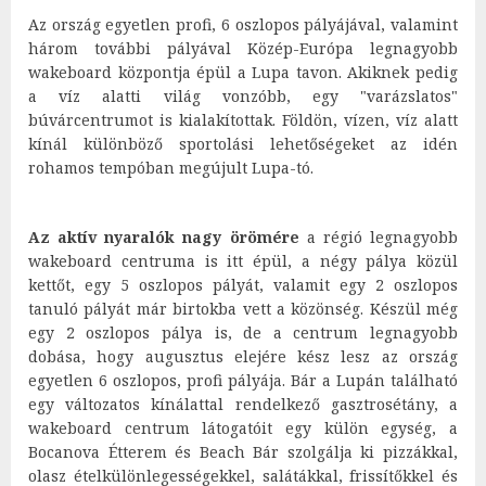
Az ország egyetlen profi, 6 oszlopos pályájával, valamint
három további pályával Közép-Európa legnagyobb
wakeboard központja épül a Lupa tavon. Akiknek pedig
a víz alatti világ vonzóbb, egy "varázslatos"
búvárcentrumot is kialakítottak. Földön, vízen, víz alatt
kínál különböző sportolási lehetőségeket az idén
rohamos tempóban megújult Lupa-tó.
Az aktív nyaralók nagy örömére
a régió legnagyobb
wakeboard centruma is itt épül, a négy pálya közül
kettőt, egy 5 oszlopos pályát, valamit egy 2 oszlopos
tanuló pályát már birtokba vett a közönség. Készül még
egy 2 oszlopos pálya is, de a centrum legnagyobb
dobása, hogy augusztus elejére kész lesz az ország
egyetlen 6 oszlopos, profi pályája. Bár a Lupán található
egy változatos kínálattal rendelkező gasztrosétány, a
wakeboard centrum látogatóit egy külön egység, a
Bocanova Étterem és Beach Bár szolgálja ki pizzákkal,
olasz ételkülönlegességekkel, salátákkal, frissítőkkel és