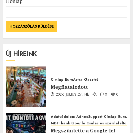
Honlap
ÚJ HÍREINK
Címlap
EuroAstra
Gasztró
Megfiatalodott
2026.JÚLIUS.27. HÉTFŐ.
0
0
Adatvédelem
AdhocSupport
Címlap
EuroAst
MBH bank Google Csalás és számlafeltörés 
Megszüntette a Google-lel