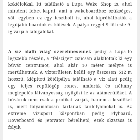
koktélokkal. Itt található a Lupa Wake Shop is, ahol
mindent lehet kapni, ami a wakeboardhoz szükséges,
sőt, egyben ez egy tesztbolt is, ahol kipróbálhatók a
legújabb boardok és kötések. A pálya reggel 9-től este 9-
ig várja a látogatókat.
A víz alatti világ szerelmeseinek
pedig a Lupa-tó
legszebb részén, a "félsziget" csúcsán alakítottak ki egy
búvár centrumot, ahol akár 10 méter mélyre is
merülhetnek. A vízterületen belül egy összesen 512 m
hosszú, kiépített kötélpálya található a víz alatt pedig
egy teljes repülőgép roncs, amforák és néhány
meglepetés látványosság nyűgözi le az alámerülőket. A
búvárok nem csak a profikat várják, hanem a kezdőket
is, mert folyamatosan tartanak tanfolyamokat is. Az
extreme vízisport központban pedig Flyboard,
Hoverboard és Jetovator bérelhető, ezek oktatása is
folyik.