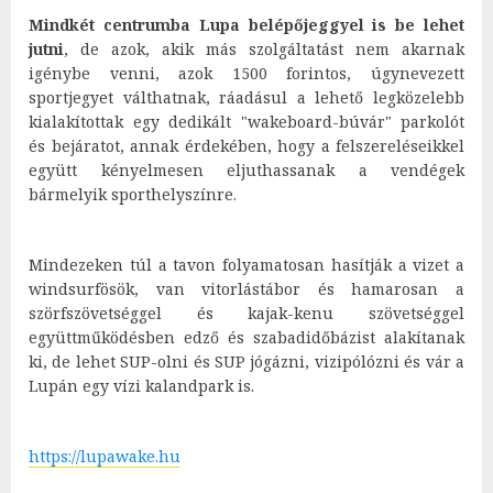
Mindkét centrumba Lupa belépőjeggyel is be lehet
jutni
, de azok, akik más szolgáltatást nem akarnak
igénybe venni, azok 1500 forintos, úgynevezett
sportjegyet válthatnak, ráadásul a lehető legközelebb
kialakítottak egy dedikált "wakeboard-búvár" parkolót
és bejáratot, annak érdekében, hogy a felszereléseikkel
együtt kényelmesen eljuthassanak a vendégek
bármelyik sporthelyszínre.
Mindezeken túl a tavon folyamatosan hasítják a vizet a
windsurfösök, van vitorlástábor és hamarosan a
szörfszövetséggel és kajak-kenu szövetséggel
együttműködésben edző és szabadidőbázist alakítanak
ki, de lehet SUP-olni és SUP jógázni, vizipólózni és vár a
Lupán egy vízi kalandpark is.
https://lupawake.hu