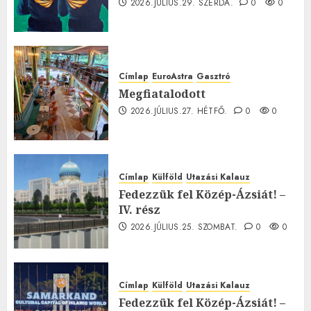
2026.JÚLIUS.29. SZERDA.
0
0
Címlap
EuroAstra
Gasztró
Megfiatalodott
2026.JÚLIUS.27. HÉTFŐ.
0
0
Címlap
Külföld
Utazási Kalauz
Fedezzük fel Közép-Ázsiát! –
IV. rész
2026.JÚLIUS.25. SZOMBAT.
0
0
Címlap
Külföld
Utazási Kalauz
Fedezzük fel Közép-Ázsiát! –