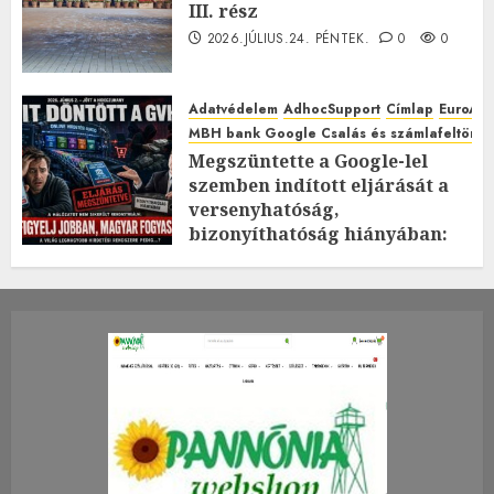
III. rész
2026.JÚLIUS.24. PÉNTEK.
0
0
Adatvédelem
AdhocSupport
Címlap
EuroAst
MBH bank Google Csalás és számlafeltörés 
Megszüntette a Google-lel
szemben indított eljárását a
versenyhatóság,
bizonyíthatóság hiányában:
TE mit gondolsz erről?
2026.JÚLIUS.23. CSÜTÖRTÖK.
0
0