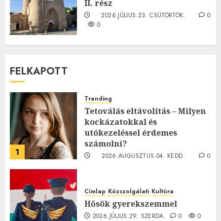
II. rész
2026.JÚLIUS.23. CSÜTÖRTÖK.
0
0
FELKAPOTT
Trending
Tetoválás eltávolítás – Milyen
kockázatokkal és
utókezeléssel érdemes
számolni?
1
2026.AUGUSZTUS.04. KEDD.
0
0
Címlap
Közszolgálati
Kultúra
Hősök gyerekszemmel
2026.JÚLIUS.29. SZERDA.
0
0