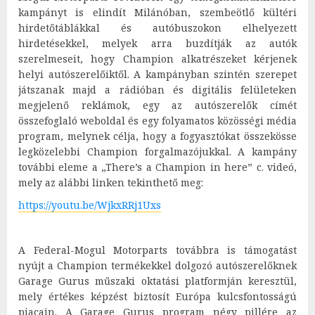
kampányt is elindít Milánóban, szembeötlő kültéri
hirdetőtáblákkal és autóbuszokon elhelyezett
hirdetésekkel, melyek arra buzdítják az autók
szerelmeseit, hogy Champion alkatrészeket kérjenek
helyi autószerelőiktől. A kampányban szintén szerepet
játszanak majd a rádióban és digitális felületeken
megjelenő reklámok, egy az autószerelők címét
összefoglaló weboldal és egy folyamatos közösségi média
program, melynek célja, hogy a fogyasztókat összekösse
legközelebbi Champion forgalmazójukkal. A kampány
további eleme a „There’s a Champion in here” c. videó,
mely az alábbi linken tekinthető meg:
https://youtu.be/WjkxRRj1Uxs
A Federal-Mogul Motorparts továbbra is támogatást
nyújt a Champion termékekkel dolgozó autószerelőknek
Garage Gurus műszaki oktatási platformján keresztül,
mely értékes képzést biztosít Európa kulcsfontosságú
piacain. A Garage Gurus program négy pillére az