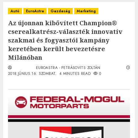
Autó
EuroAstra
Gazdaság
Marketing
Az újonnan kibővített Champion®
cserealkatrész-választék innovatív
szakmai és fogyasztói kampány
keretében került bevezetésre
Milánóban
EUROASTRA - PETRÁSOVITS ZOLTÁN
2018.JÚNIUS.16. SZOMBAT.
4 MINUTES READ
0