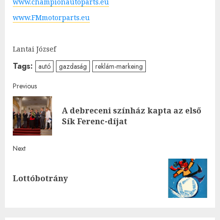
www.championautoparts.eu
www.FMmotorparts.eu
Lantai József
Tags:
autó
gazdaság
reklám-markeing
Post
Previous
navigation
A debreceni színház kapta az első
Pre
Sík Ferenc-díjat
post
Next
Next
Lottóbotrány
post: