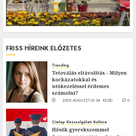
FRISS HÍREINK ELŐZETES
Trending
Tetoválás eltávolítás – Milyen
kockázatokkal és
utókezeléssel érdemes
számolni?
2026.AUGUSZTUS.04. KEDD.
0
0
Címlap
Közszolgálati
Kultúra
Hősök gyerekszemmel