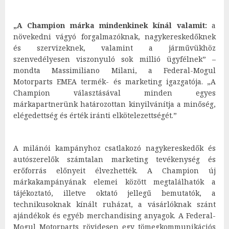
„A Champion márka mindenkinek kínál valamit:
a
növekedni vágyó forgalmazóknak, nagykereskedőknek
és szervizeknek, valamint a járművükhöz
szenvedélyesen viszonyuló sok millió ügyfélnek” –
mondta Massimiliano Milani, a Federal-Mogul
Motorparts EMEA termék- és marketing igazgatója. „A
Champion választásával minden egyes
márkapartnerünk határozottan kinyilvánítja a minőség,
elégedettség és érték iránti elkötelezettségét.”
A milánói kampányhoz csatlakozó nagykereskedők és
autószerelők számtalan marketing tevékenység és
erőforrás előnyeit élvezhették. A Champion új
márkakampányának elemei között megtalálhatók a
tájékoztató, illetve oktató jellegű bemutatók, a
technikusoknak kínált ruházat, a vásárlóknak szánt
ajándékok és egyéb merchandising anyagok. A Federal-
Mogul Motorparts rövidesen egy tömegkommunikációs