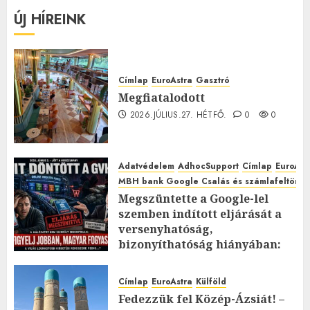
ÚJ HÍREINK
Címlap
EuroAstra
Gasztró
Megfiatalodott
2026.JÚLIUS.27. HÉTFŐ.
0
0
Adatvédelem
AdhocSupport
Címlap
EuroAst
MBH bank Google Csalás és számlafeltörés 
Megszüntette a Google-lel
szemben indított eljárását a
versenyhatóság,
bizonyíthatóság hiányában:
TE mit gondolsz erről?
2026.JÚLIUS.23. CSÜTÖRTÖK.
0
Címlap
EuroAstra
Külföld
0
Fedezzük fel Közép-Ázsiát! –