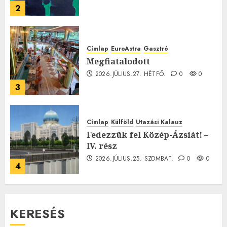
2
Címlap
EuroAstra
Gasztró
Megfiatalodott
2026.JÚLIUS.27. HÉTFŐ.
0
0
3
Címlap
Külföld
Utazási Kalauz
Fedezzük fel Közép-Ázsiát! –
IV. rész
2026.JÚLIUS.25. SZOMBAT.
0
0
4
KERESÉS