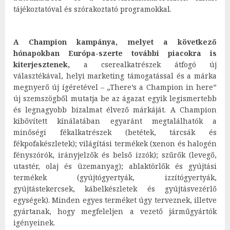
tájékoztatóval és szórakoztató programokkal.
A Champion kampánya, melyet a következő
hónapokban Európa-szerte további piacokra is
kiterjesztenek,
a cserealkatrészek átfogó új
választékával, helyi marketing támogatással és a márka
megnyerő új ígéretével – „There’s a Champion in here”
új szemszögből mutatja be az ágazat egyik legismertebb
és legnagyobb bizalmat élvező márkáját. A Champion
kibővített kínálatában egyaránt megtalálhatók a
minőségi fékalkatrészek (betétek, tárcsák és
fékpofakészletek); világítási termékek (xenon és halogén
fényszórók, irányjelzők és belső izzók); szűrők (levegő,
utastér, olaj és üzemanyag); ablaktörlők és gyújtási
termékek (gyújtógyertyák, izzítógyertyák,
gyújtástekercsek, kábelkészletek és gyújtásvezérlő
egységek). Minden egyes terméket úgy terveznek, illetve
gyártanak, hogy megfeleljen a vezető járműgyártók
igényeinek.