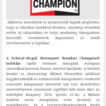
Alkatrész-beszállítók és autószerelők kaptak meghívást,
hogy az ikonikus márkával közösen, minőségi termékek
széles új választékán és helyi marketing támogatáson
keresztül teremtsenek kapcsolatot az autók
szerelmeseivel a régióban
A Federal-Mogul Motorparts ikonikus Champion®
márkája
újabb elemmel támogatja autóipari
cserealkatrészeinek frissen bővített kínálatát. A bővített
kínálat az olaszországi Milánó környékén található
nagykereskedők és autószerelők támogatására rendezett
innovatív kampányon keresztül sok ezer, járművéhez
szenvedélyesen viszonyuló ügyféllel köti össze őket. Az
üzletépítő kampány 2018. április 13-án, a Milánó
melletti Arese tesztpályán vette kezdetét az
autóalkatrész- és a szervizszakembereknek kínált