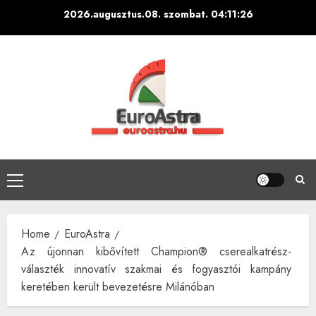
Skip
2026.augusztus.08. szombat.
04:11:27
to
content
Primary
Menu
Home
EuroAstra
Az újonnan kibővített Champion® cserealkatrész-
választék innovatív szakmai és fogyasztói kampány
keretében került bevezetésre Milánóban