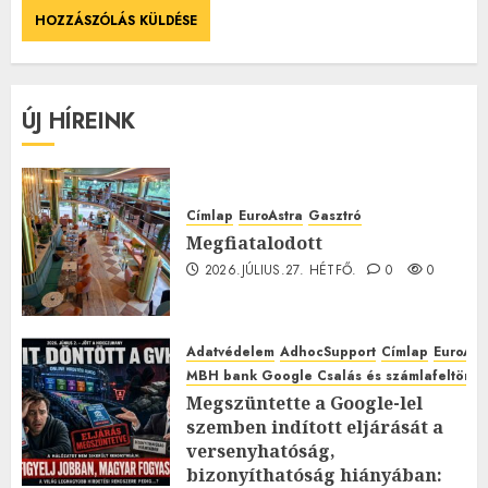
ÚJ HÍREINK
Címlap
EuroAstra
Gasztró
Megfiatalodott
2026.JÚLIUS.27. HÉTFŐ.
0
0
Adatvédelem
AdhocSupport
Címlap
EuroAst
MBH bank Google Csalás és számlafeltörés 
Megszüntette a Google-lel
szemben indított eljárását a
versenyhatóság,
bizonyíthatóság hiányában: