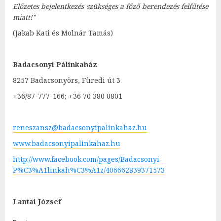
Előzetes bejelentkezés szükséges a főző berendezés felfűtése
miatt!"
(Jakab Kati és Molnár Tamás)
Badacsonyi Pálinkaház
8257 Badacsonyörs, Füredi út 3.
+36/87-777-166; +36 70 380 0801
reneszansz@badacsonyipalinkahaz.hu
www.badacsonyipalinkahaz.hu
http://www.facebook.com/pages/Badacsonyi-
P%C3%A1linkah%C3%A1z/406662839371573
Lantai József