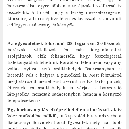
borvacsorákat egyre többen már éjszakai szállással is
összekötik. A fő cél, hogy a térség nevezetességeire,
kincseire, a borra építve télen és tavasszal is vonzó úti
cél legyen Badacsony és környéke.
Az egyesületnek több mint 200 tagja van.
Szállásadók,
borászok, vállalkozók és más idegenforgalmi
szolgáltatók, akik felismerték, hogy összefogással
hatékonyabbak lehetünk. Korábban télen nem, vagy alig
voltak nyitva tartó szálláshelyek Badacsonyban, s
hasonló volt a helyzet a pincékkel is. Most februártól
meghatározott menetrend szerint nyitva tartó pincék,
éttermek és szálláshelyek is várják a borszerető
látogatókat, nemcsak Badacsonyban, hanem a környező
településeken is.
Egy borbarangolás elképzelhetetlen a borászok aktív
közreműködése nélkül
, itt kapcsolódik a rendszerbe a
Badacsonyi Borvidéki Borút Egyesület, mely már több
mint egy évtizedes múltra tekint vissza.
A tagjaik