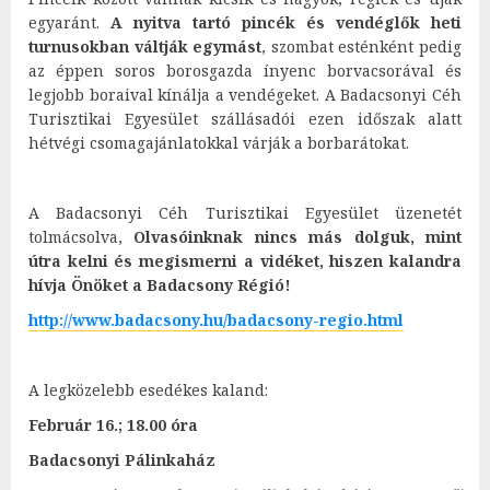
egyaránt.
A nyitva tartó pincék és vendéglők heti
turnusokban váltják egymást
, szombat esténként pedig
az éppen soros borosgazda ínyenc borvacsorával és
legjobb boraival kínálja a vendégeket. A Badacsonyi Céh
Turisztikai Egyesület szállásadói ezen időszak alatt
hétvégi csomagajánlatokkal várják a borbarátokat.
A Badacsonyi Céh Turisztikai Egyesület üzenetét
tolmácsolva,
Olvasóinknak nincs más dolguk, mint
útra kelni és megismerni a vidéket, hiszen kalandra
hívja Önöket a Badacsony Régió!
http://www.badacsony.hu/badacsony-regio.html
A legközelebb esedékes kaland:
Február 16.; 18.00 óra
Badacsonyi Pálinkaház