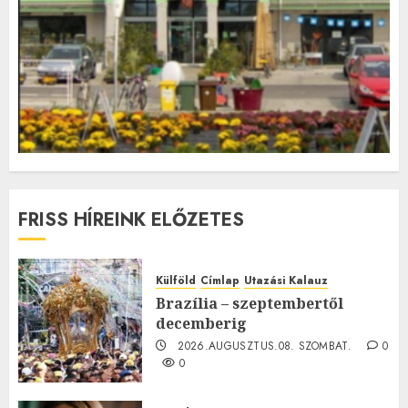
FRISS HÍREINK ELŐZETES
Külföld
Címlap
Utazási Kalauz
Brazília – szeptembertől
decemberig
2026.AUGUSZTUS.08. SZOMBAT.
0
0