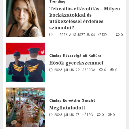
Trending
Tetoválás eltávolítás – Milyen
kockázatokkal és
utókezeléssel érdemes
számolni?
2026.AUGUSZTUS.04. KEDD.
0
0
Címlap
Közszolgálati
Kultúra
Hősök gyerekszemmel
2026.JÚLIUS.29. SZERDA.
0
0
Címlap
EuroAstra
Gasztró
Megfiatalodott
2026.JÚLIUS.27. HÉTFŐ.
0
0