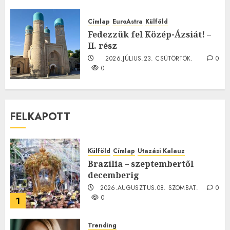
TE mit gondolsz erről?
2026.JÚLIUS.23. CSÜTÖRTÖK.
0
Címlap
EuroAstra
Külföld
0
Fedezzük fel Közép-Ázsiát! –
II. rész
2026.JÚLIUS.23. CSÜTÖRTÖK.
0
0
FELKAPOTT
Külföld
Címlap
Utazási Kalauz
Brazília – szeptembertől
decemberig
2026.AUGUSZTUS.08. SZOMBAT.
0
0
1
Trending