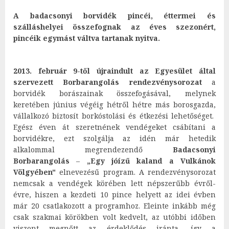
A badacsonyi borvidék pincéi, éttermei és
szálláshelyei összefognak az éves szezonért,
pincéik egymást váltva tartanak nyitva.
2013. február 9-től újraindult az Egyesület által
szervezett Borbarangolás rendezvénysorozat
a
borvidék borászainak összefogásával, melynek
keretében június végéig hétről hétre más borosgazda,
vállalkozó biztosít borkóstolási és étkezési lehetőséget.
Egész éven át szeretnének vendégeket csábítani a
borvidékre, ezt szolgálja az idén már hetedik
alkalommal megrendezendő
Badacsonyi
Borbarangolás
–
„Egy jóízű kaland a Vulkánok
Völgyében"
elnevezésű program. A rendezvénysorozat
nemcsak a vendégek körében lett népszerűbb évről-
évre, hiszen a kezdeti 10 pince helyett az idei évben
már 20 csatlakozott a programhoz. Eleinte inkább még
csak szakmai körökben volt kedvelt, az utóbbi időben
viszont megnőtt az érdeklődés iránta, így a