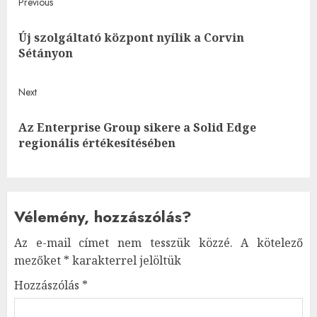
Post
Previous
navigation
Új szolgáltató központ nyílik a Corvin
Pre
Sétányon
post
Next
Az Enterprise Group sikere a Solid Edge
Next
regionális értékesítésében
post:
Vélemény, hozzászólás?
Az e-mail címet nem tesszük közzé.
A kötelező
mezőket
*
karakterrel jelöltük
Hozzászólás
*