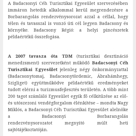
A Badacsonyi Céh Turisztikai Egyesület szervezésében
immáron hetedik alkalommal kerül megrendezésre a
Borbarangolás rendezvénysorozat azzal a céllal, hogy
télen és tavasszal is vonzó úti cél legyen Badacsony és
környéke. Badacsony Régió: a helyi pincészetek
példaértékű összefogása.
A 2007 tavasza óta TDM
(turisztikai desztináció
menedzsment) szervezetként működő
Badacsonyi Céh
Turisztikai Egyesület
jelenleg négy önkormányzattal
(Badacsonytomaj, Badacsonytördemic, Ábrahámhegy,
Szigliget) együttműködve példaértékű eredményeket
tudott elérni a turizmusfejlesztés területén. A több mint
200 tagot számláló Egyesület egyik fő célkitűzése az elő-
és utószezoni vendégforgalom élénkítése – mondta Nagy
Miklós, a Badacsonyi Céh Turisztikai Egyesület alelnöke
a Badacsonyi Borbarangolás
rendezvénysorozatot megnyitó múlt heti
sajtótájékoztatóján.