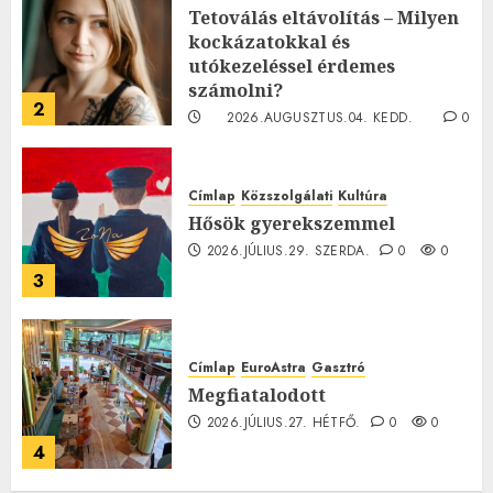
Tetoválás eltávolítás – Milyen
kockázatokkal és
utókezeléssel érdemes
számolni?
2
2026.AUGUSZTUS.04. KEDD.
0
0
Címlap
Közszolgálati
Kultúra
Hősök gyerekszemmel
2026.JÚLIUS.29. SZERDA.
0
0
3
Címlap
EuroAstra
Gasztró
Megfiatalodott
2026.JÚLIUS.27. HÉTFŐ.
0
0
4