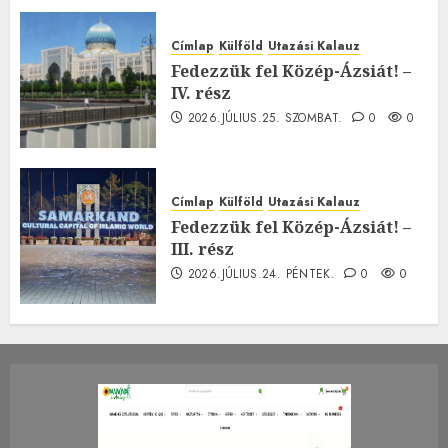
Címlap
Külföld
Utazási Kalauz
Fedezzük fel Közép-Ázsiát! –
IV. rész
2026.JÚLIUS.25. SZOMBAT.
0
0
Címlap
Külföld
Utazási Kalauz
Fedezzük fel Közép-Ázsiát! –
III. rész
2026.JÚLIUS.24. PÉNTEK.
0
0