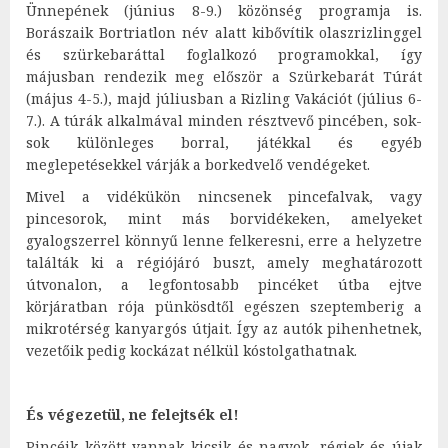
Ünnepének (június 8-9.) közönség programja is.
Borászaik Bortriatlon név alatt kibővítik olaszrizlinggel
és szürkebaráttal foglalkozó programokkal, így
májusban rendezik meg először a Szürkebarát Túrát
(május 4-5.), majd júliusban a Rizling Vakációt (július 6-
7.). A túrák alkalmával minden résztvevő pincében, sok-
sok különleges borral, játékkal és egyéb
meglepetésekkel várják a borkedvelő vendégeket.
Mivel a vidékükön nincsenek pincefalvak, vagy
pincesorok, mint más borvidékeken, amelyeket
gyalogszerrel könnyű lenne felkeresni, erre a helyzetre
találták ki a régiójáró buszt, amely meghatározott
útvonalon, a legfontosabb pincéket útba ejtve
körjáratban rója pünkösdtől egészen szeptemberig a
mikrotérség kanyargós útjait. Így az autók pihenhetnek,
vezetőik pedig kockázat nélkül kóstolgathatnak.
És végezetül, ne felejtsék el!
Pincéik között vannak kicsik és nagyok, régiek és újak