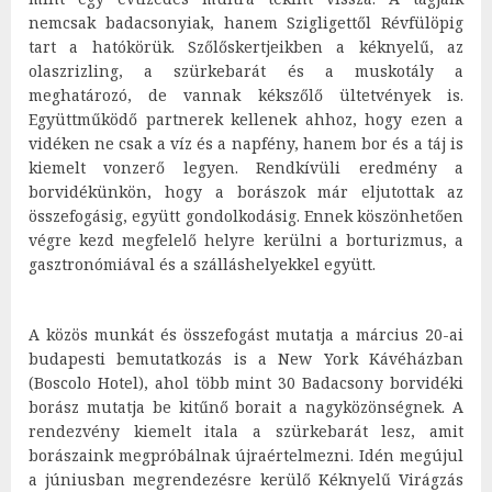
nemcsak badacsonyiak, hanem Szigligettől Révfülöpig
tart a hatókörük. Szőlőskertjeikben a kéknyelű, az
olaszrizling, a szürkebarát és a muskotály a
meghatározó, de vannak kékszőlő ültetvények is.
Együttműködő partnerek kellenek ahhoz, hogy ezen a
vidéken ne csak a víz és a napfény, hanem bor és a táj is
kiemelt vonzerő legyen. Rendkívüli eredmény a
borvidékünkön, hogy a borászok már eljutottak az
összefogásig, együtt gondolkodásig. Ennek köszönhetően
végre kezd megfelelő helyre kerülni a borturizmus, a
gasztronómiával és a szálláshelyekkel együtt.
A közös munkát és összefogást mutatja a március 20-ai
budapesti bemutatkozás is a New York Kávéházban
(Boscolo Hotel), ahol több mint 30 Badacsony borvidéki
borász mutatja be kitűnő borait a nagyközönségnek. A
rendezvény kiemelt itala a szürkebarát lesz, amit
borászaink megpróbálnak újraértelmezni. Idén megújul
a júniusban megrendezésre kerülő Kéknyelű Virágzás