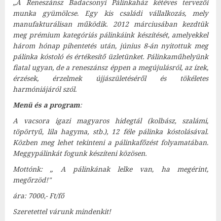
„A Reneszánsz Badacsonyi Pálinkaház kétéves tervezői
munka gyümölcse. Egy kis családi vállalkozás, mely
manufakturálisan működik. 2012 márciusában kezdtük
meg prémium kategóriás pálinkáink készítését, amelyekkel
három hónap pihentetés után, június 8-án nyitottuk meg
pálinka kóstoló és értékesítő üzletünket. Pálinkaműhelyünk
fiatal ugyan, de a reneszánsz éppen a megújulásról, az ízek,
érzések, érzelmek újjászületéséről és tökéletes
harmóniájáról szól.
Menü és a program
:
A vacsora igazi magyaros hidegtál (kolbász, szalámi,
töpörtyű, lila hagyma, stb.), 12 féle pálinka kóstolásával.
Közben meg lehet tekinteni a pálinkafőzést folyamatában.
Meggypálinkát fogunk készíteni közösen.
Mottónk: „ A pálinkának lelke van, ha megérint,
megőrzöd!"
ára: 7000,- Ft/fő
Szeretettel várunk mindenkit!