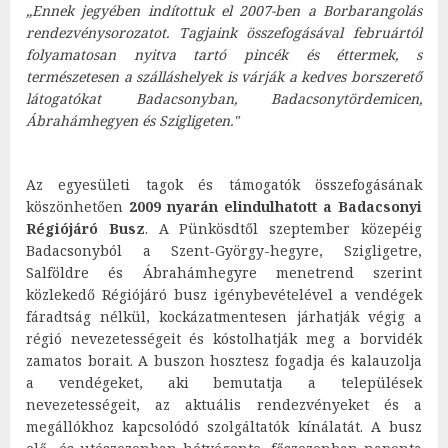
„Ennek jegyében indítottuk el 2007-ben a Borbarangolás
rendezvénysorozatot. Tagjaink összefogásával februártól
folyamatosan nyitva tartó pincék és éttermek, s
természetesen a szálláshelyek is várják a kedves borszerető
látogatókat Badacsonyban, Badacsonytördemicen,
Ábrahámhegyen és Szigligeten."
Az egyesületi tagok és támogatók összefogásának
köszönhetően
2009 nyarán
elindulhatott a Badacsonyi
Régiójáró Busz
. A Pünkösdtől szeptember közepéig
Badacsonyból a Szent-György-hegyre, Szigligetre,
Salföldre és Ábrahámhegyre menetrend szerint
közlekedő Régiójáró busz igénybevételével a vendégek
fáradtság nélkül, kockázatmentesen járhatják végig a
régió nevezetességeit és kóstolhatják meg a borvidék
zamatos borait. A buszon hosztesz fogadja és kalauzolja
a vendégeket, aki bemutatja a települések
nevezetességeit, az aktuális rendezvényeket és a
megállókhoz kapcsolódó szolgáltatók kínálatát. A busz