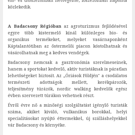
elő- és utószezonban hétvégente, főszezonban naponta
közlekedik.
A Badacsony Régióban
az agroturizmus fejlődésével
egyre több kistermelő kínál különleges bio- és
organikus termékeket, melyeket vasárnaponként
Káptalantótiban az őstermelői piacon kóstolhatnak és
vásárolhatnak meg a kedves vendégek.
Badacsony nemcsak a gasztronómia szerelmeseinek,
hanem a sportokat kedvelő, aktív turistáknak is páratlan
lehetőségeket biztosít. Az „Óriások Földjén" a csodálatos
természeti adottságok mellett, kerékpározók,
teljesítmény túrázók, nordic walking kedvelők egész
évben szervezett túrákon vehetnek részt.
Évről évre nő a minőségi szolgáltatást igénylő turisták
száma, akiket kiváló, vulkanikus borokkal, helyi
specialitásokat nyújtó éttermekkel, új szálláshelyekkel
vár Badacsony és környéke.