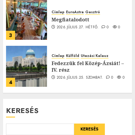
Címlap
EuroAstra
Gasztró
Megfiatalodott
2026.JÚLIUS.27. HÉTFŐ.
0
0
3
Címlap
Külföld
Utazási Kalauz
Fedezzük fel Közép-Ázsiát! –
IV. rész
2026.JÚLIUS.25. SZOMBAT.
0
0
4
KERESÉS
KERESÉS