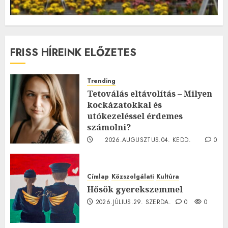
FRISS HÍREINK ELŐZETES
Trending
Tetoválás eltávolítás – Milyen
kockázatokkal és
utókezeléssel érdemes
számolni?
2026.AUGUSZTUS.04. KEDD.
0
0
Címlap
Közszolgálati
Kultúra
Hősök gyerekszemmel
2026.JÚLIUS.29. SZERDA.
0
0