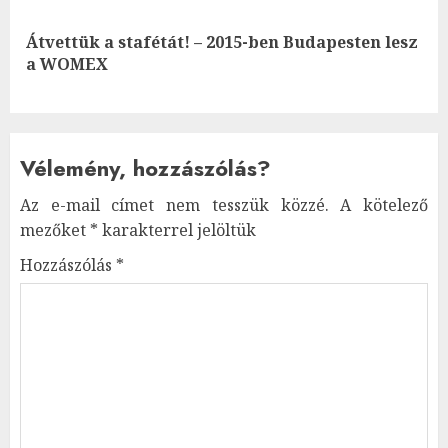
Átvettük a stafétát! – 2015-ben Budapesten lesz
Next
a WOMEX
post:
Vélemény, hozzászólás?
Az e-mail címet nem tesszük közzé.
A kötelező
mezőket
*
karakterrel jelöltük
Hozzászólás
*