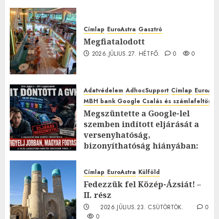
Címlap
EuroAstra
Gasztró
Megfiatalodott
2026.JÚLIUS.27. HÉTFŐ.
0
0
Adatvédelem
AdhocSupport
Címlap
EuroAst
MBH bank Google Csalás és számlafeltörés 
Megszüntette a Google-lel
szemben indított eljárását a
versenyhatóság,
bizonyíthatóság hiányában:
TE mit gondolsz erről?
2026.JÚLIUS.23. CSÜTÖRTÖK.
0
Címlap
EuroAstra
Külföld
0
Fedezzük fel Közép-Ázsiát! –
II. rész
2026.JÚLIUS.23. CSÜTÖRTÖK.
0
0