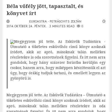
Béla vőfély jött, tapasztalt, és
könyvet írt
EUROASTRA - PETRÁSOVITS ZOLTÁN
2014.OKTÓBER.24. PÉNTEK.
3 MINUTES READ
0
Megjegyzem jól tette. Az Esküvők Tudástára -
Útmutató a tökéletes esküvőhöz című könyv azoknak
íródott, akik az apró, másoknak talán mellékes
részletekre is oda szeretnének figyelni. És itt nem arra
gondolok, hogy hány százezer forintba kerüljön egy
csokor, hanem arra, hogy miképpen készíttessük el azt
úgy, hogy órákig tudjuk tartani, és emellett legyen az
gyönyörű is.
Megjegyzem jól tette. Az Esküvők Tudástára – Útmutató a
tökéletes esküvőhöz című könyv azoknak íródott, akik az
apró, másoknak talán mellékes részletekre is oda
szeretnének figyelni. És itt nem arra gondolok, hogy