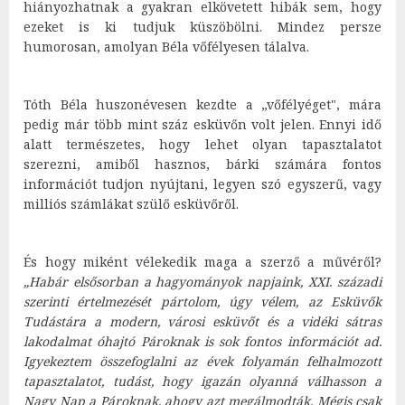
hiányozhatnak a gyakran elkövetett hibák sem, hogy
ezeket is ki tudjuk küszöbölni. Mindez persze
humorosan, amolyan Béla vőfélyesen tálalva.
Tóth Béla huszonévesen kezdte a „vőfélyéget", mára
pedig már több mint száz esküvőn volt jelen. Ennyi idő
alatt természetes, hogy lehet olyan tapasztalatot
szerezni, amiből hasznos, bárki számára fontos
információt tudjon nyújtani, legyen szó egyszerű, vagy
milliós számlákat szülő esküvőről.
És hogy miként vélekedik maga a szerző a művéről?
„Habár elsősorban a hagyományok napjaink, XXI. századi
szerinti értelmezését pártolom, úgy vélem, az Esküvők
Tudástára a modern, városi esküvőt és a vidéki sátras
lakodalmat óhajtó Pároknak is sok fontos információt ad.
Igyekeztem összefoglalni az évek folyamán felhalmozott
tapasztalatot, tudást, hogy igazán olyanná válhasson a
Nagy Nap a Pároknak, ahogy azt megálmodták. Mégis csak