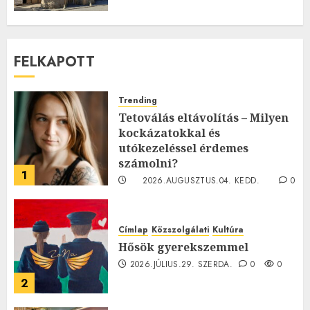
FELKAPOTT
Trending
Tetoválás eltávolítás – Milyen
kockázatokkal és
utókezeléssel érdemes
számolni?
1
2026.AUGUSZTUS.04. KEDD.
0
0
Címlap
Közszolgálati
Kultúra
Hősök gyerekszemmel
2026.JÚLIUS.29. SZERDA.
0
0
2