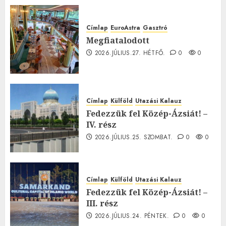
Címlap
EuroAstra
Gasztró
Megfiatalodott
2026.JÚLIUS.27. HÉTFŐ.
0
0
Címlap
Külföld
Utazási Kalauz
Fedezzük fel Közép-Ázsiát! –
IV. rész
2026.JÚLIUS.25. SZOMBAT.
0
0
Címlap
Külföld
Utazási Kalauz
Fedezzük fel Közép-Ázsiát! –
III. rész
2026.JÚLIUS.24. PÉNTEK.
0
0