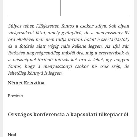
Súlyos teher. Kifejezetten fontos a csokor súlya. Sok olyan
virágcsokrot látni, amely gyönyörű, de a menyasszony fél
óra elteltével már nem tudja tartani, holott a szertartás(ok)
és a fotózás alatt végig nála kellene legyen. Az Ifjú Pár
fotózása nagyságrendileg másfél óra, míg a szertartások és
a násznéppel történő fotózás két óra is lehet, így nagyon
fontos, hogy a menyasszonyi csokor ne csak szép, de
lehetőleg könnyű is legyen.
Német Krisztina
Post
Previous
navigation
Pre
Országos konferencia a kapcsolati tőkepiacról
post
Next