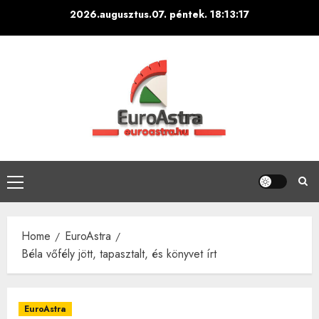
Skip
2026.augusztus.07. péntek.
18:13:18
to
content
Primary
Menu
Home
EuroAstra
Béla vőfély jött, tapasztalt, és könyvet írt
EuroAstra