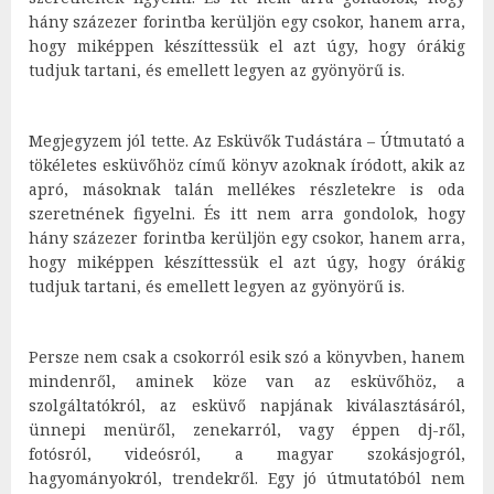
hány százezer forintba kerüljön egy csokor, hanem arra,
hogy miképpen készíttessük el azt úgy, hogy órákig
tudjuk tartani, és emellett legyen az gyönyörű is.
Megjegyzem jól tette. Az Esküvők Tudástára – Útmutató a
tökéletes esküvőhöz című könyv azoknak íródott, akik az
apró, másoknak talán mellékes részletekre is oda
szeretnének figyelni. És itt nem arra gondolok, hogy
hány százezer forintba kerüljön egy csokor, hanem arra,
hogy miképpen készíttessük el azt úgy, hogy órákig
tudjuk tartani, és emellett legyen az gyönyörű is.
Persze nem csak a csokorról esik szó a könyvben, hanem
mindenről, aminek köze van az esküvőhöz, a
szolgáltatókról, az esküvő napjának kiválasztásáról,
ünnepi menüről, zenekarról, vagy éppen dj-ről,
fotósról, videósról, a magyar szokásjogról,
hagyományokról, trendekről. Egy jó útmutatóból nem