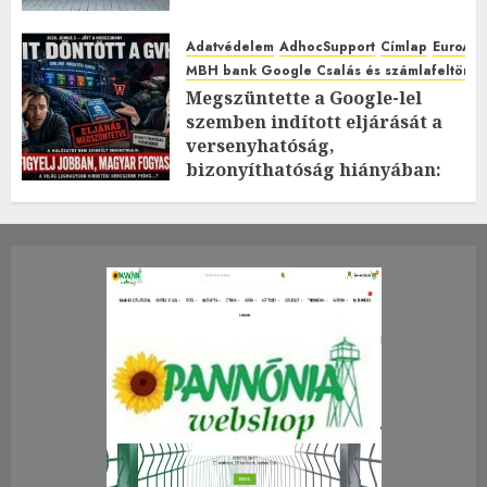
Adatvédelem
AdhocSupport
Címlap
EuroAst
MBH bank Google Csalás és számlafeltörés 
Megszüntette a Google-lel
szemben indított eljárását a
versenyhatóság,
bizonyíthatóság hiányában:
TE mit gondolsz erről?
2026.JÚLIUS.23. CSÜTÖRTÖK.
0
0