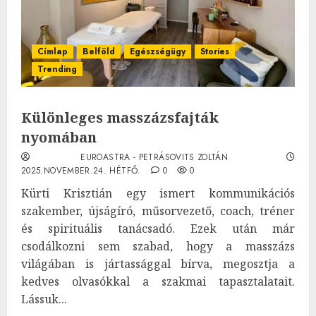
Címlap
Belföld
Egészségügy
Stories
Trending
Különleges masszázsfajták
nyomában
EUROASTRA - PETRÁSOVITS ZOLTÁN
2025.NOVEMBER.24. HÉTFŐ.
0
0
Kürti Krisztián egy ismert kommunikációs
szakember, újságíró, műsorvezető, coach, tréner
és spirituális tanácsadó. Ezek után már
csodálkozni sem szabad, hogy a masszázs
világában is jártassággal bírva, megosztja a
kedves olvasókkal a szakmai tapasztalatait.
Lássuk...