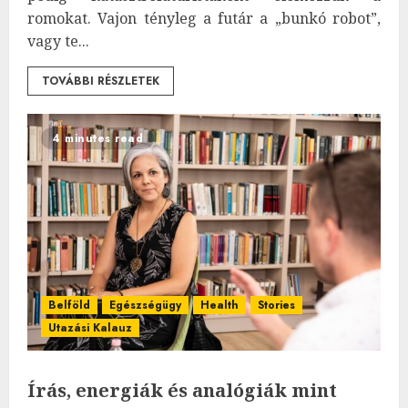
romokat. Vajon tényleg a futár a „bunkó robot”,
vagy te...
TOVÁBBI RÉSZLETEK
4 minutes read
Belföld
Egészségügy
Health
Stories
Utazási Kalauz
Írás, energiák és analógiák mint