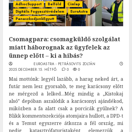
AdhocSupport
Belföld
Címlap
Digitális Fogyasztóvédelem
EuroAstra
PanaszkodjunkEgyutt
Csomagpara: csomagküldő szolgálat
miatt háborognak az ügyfelek az
ünnep előtt – ki a hibás?
EUROASTRA - PETRÁSOVITS ZOLTÁN
2025.DECEMBER.15. HÉTFŐ.
0
0
Mai mottónk: legyél lazább, a harag neked árt, a
futár nem lesz gyorsabb, te meg karácsony előtt
ne mérgezd a lelked...Még mindig a „Kistokaj
alsó” depóban aszalódik a karácsonyi ajándékod,
miközben a fa alatt csak a porcicák gyűlnek? A
Blikk kommentszekciója atomjaira hullott, a DPD-t
és a Temut egyszerre átkozza a fél ország, mi
pedig katasztrófaturistaként elemezzük a