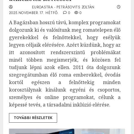
EUROASTRA - PETRÁSOVITS ZOLTÁN
2025.NOVEMBER.17. HÉTFŐ.
0
0
A Bagázsban hosszú távú, komplex programokat
dolgozunk ki és valósítunk meg romatelepen élő
gyerekekkel és felnőttekkel, hogy esélyük
legyen céljaik elérésére. Azért küzdünk, hogy az
itt azonosított rendszerszintű problémákat
minél többen megismerjék, és közösen fel
tudjunk lépni azok ellen. 2011 óta dolgozunk
szegregátumban élő roma emberekkel, óvodás
kortól egészen a felnőttekig minden
korosztálynak kínálunk egyéni és csoportos,
személyes és online programokat, célunk a
képessé tevés, a társadalmi inklúzió elérése.
TOVÁBBI RÉSZLETEK