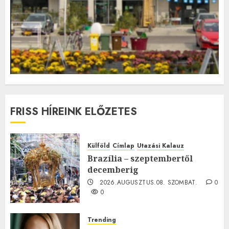
FRISS HÍREINK ELŐZETES
Külföld
Címlap
Utazási Kalauz
Brazília – szeptembertől
decemberig
2026.AUGUSZTUS.08. SZOMBAT.
0
0
Trending