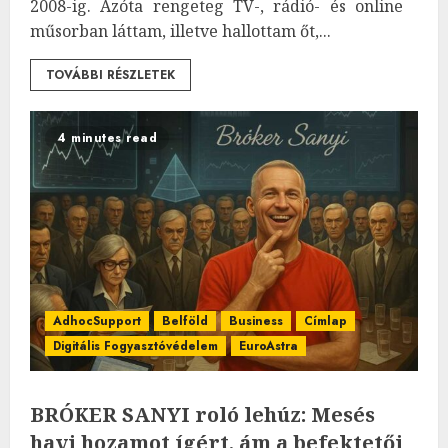
2008-ig. Azóta rengeteg TV-, rádió- és online
műsorban láttam, illetve hallottam őt,...
TOVÁBBI RÉSZLETEK
4 minutes read
AdhocSupport
Belföld
Business
Címlap
Digitális Fogyasztóvédelem
EuroAstra
BRÓKER SANYI roló lehúz: Mesés
havi hozamot ígért, ám a befektetői