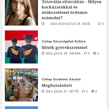
Tetoválás eltávolítás – Milyen
kockázatokkal és
utókezeléssel érdemes
számolni?
2026.AUGUSZTUS.04. KEDD.
0
0
Címlap
Közszolgálati
Kultúra
Hősök gyerekszemmel
2026.JÚLIUS.29. SZERDA.
0
0
Címlap
EuroAstra
Gasztró
Megfiatalodott
2026.JÚLIUS.27. HÉTFŐ.
0
0