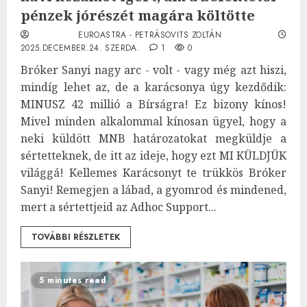
pénzek jórészét magára költötte
EUROASTRA - PETRÁSOVITS ZOLTÁN
2025.DECEMBER.24. SZERDA.
1
0
Bróker Sanyi nagy arc - volt - vagy még azt hiszi,
mindíg lehet az, de a karácsonya úgy kezdődik:
MINUSZ 42 millió a Bírságra! Ez bizony kínos!
Mivel minden alkalommal kínosan ügyel, hogy a
neki küldött MNB határozatokat megküldje a
sértetteknek, de itt az ideje, hogy ezt MI KÜLDJÜK
világgá! Kellemes Karácsonyt te trükkös Bróker
Sanyi! Remegjen a lábad, a gyomrod és mindened,
mert a sértettjeid az Adhoc Support...
TOVÁBBI RÉSZLETEK
5 minutes read