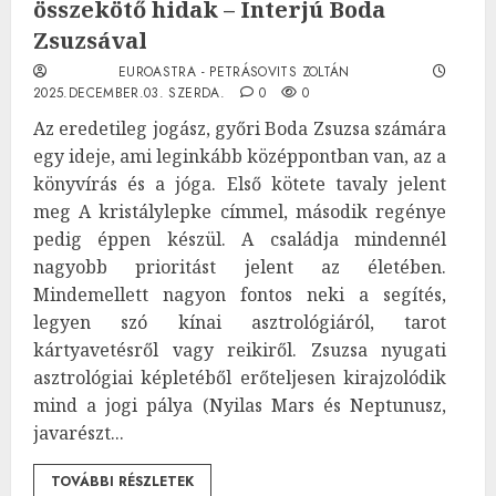
összekötő hidak – Interjú Boda
Zsuzsával
EUROASTRA - PETRÁSOVITS ZOLTÁN
2025.DECEMBER.03. SZERDA.
0
0
Az eredetileg jogász, győri Boda Zsuzsa számára
egy ideje, ami leginkább középpontban van, az a
könyvírás és a jóga. Első kötete tavaly jelent
meg A kristálylepke címmel, második regénye
pedig éppen készül. A családja mindennél
nagyobb prioritást jelent az életében.
Mindemellett nagyon fontos neki a segítés,
legyen szó kínai asztrológiáról, tarot
kártyavetésről vagy reikiről. Zsuzsa nyugati
asztrológiai képletéből erőteljesen kirajzolódik
mind a jogi pálya (Nyilas Mars és Neptunusz,
javarészt...
TOVÁBBI RÉSZLETEK