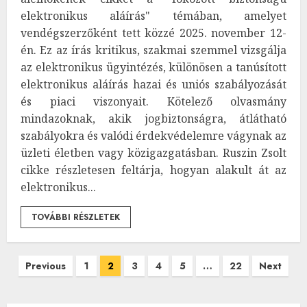
elektronikus aláírás" témában, amelyet
vendégszerzőként tett közzé 2025. november 12-
én. Ez az írás kritikus, szakmai szemmel vizsgálja
az elektronikus ügyintézés, különösen a tanúsított
elektronikus aláírás hazai és uniós szabályozását
és piaci viszonyait. Kötelező olvasmány
mindazoknak, akik jogbiztonságra, átlátható
szabályokra és valódi érdekvédelemre vágynak az
üzleti életben vagy közigazgatásban. Ruszin Zsolt
cikke részletesen feltárja, hogyan alakult át az
elektronikus...
TOVÁBBI RÉSZLETEK
Bejegyzések
Previous
1
2
3
4
5
…
22
Next
lapozása