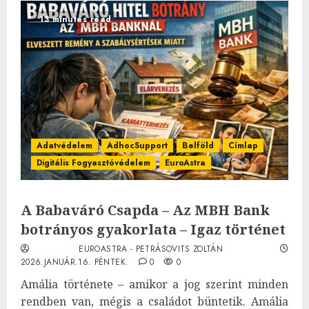
13 minutes read
Adatvédelem
AdhocSupport
Belföld
Címlap
Digitális Fogyasztóvédelem
EuroAstra
A Babaváró Csapda – Az MBH Bank
botrányos gyakorlata – Igaz történet
EUROASTRA - PETRÁSOVITS ZOLTÁN
2026.JANUÁR.16. PÉNTEK.
0
0
Amália története – amikor a jog szerint minden
rendben van, mégis a családot büntetik. Amália