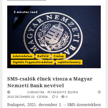
2 minutes read
Adatvédelem
Belföld
Címlap
Digitális Fogyasztóvédelem
sajtóközlemény
SMS-csalók élnek vissza a Magyar
Nemzeti Bank nevével
EUROASTRA - PETRÁSOVITS ZOLTÁN
2025.DECEMBER.03. SZERDA.
0
0
Budapest, 2025. december 1. – SMS-üzenetekben