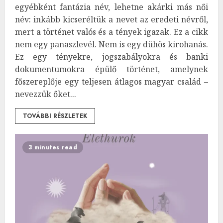
egyébként fantázia név, lehetne akárki más női
név: inkább kicseréltük a nevet az eredeti névről,
mert a történet valós és a tények igazak. Ez a cikk
nem egy panaszlevél. Nem is egy dühös kirohanás.
Ez egy tényekre, jogszabályokra és banki
dokumentumokra épülő történet, amelynek
főszereplője egy teljesen átlagos magyar család –
nevezzük őket...
TOVÁBBI RÉSZLETEK
3 minutes read