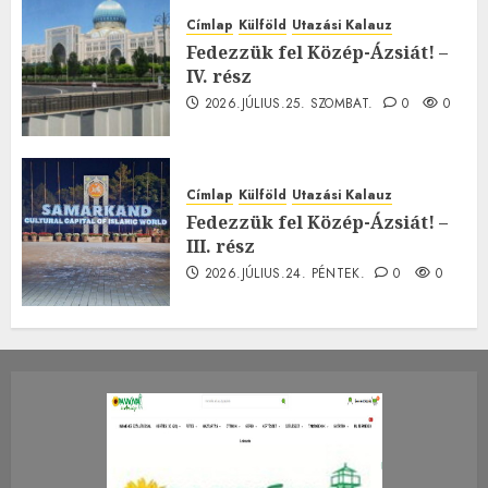
Címlap
Külföld
Utazási Kalauz
Fedezzük fel Közép-Ázsiát! –
IV. rész
2026.JÚLIUS.25. SZOMBAT.
0
0
Címlap
Külföld
Utazási Kalauz
Fedezzük fel Közép-Ázsiát! –
III. rész
2026.JÚLIUS.24. PÉNTEK.
0
0