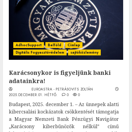
AdhocSupport
Belföld
Címlap
Digitális Fogyasztóvédelem
sajtóközlemény
Karácsonykor is figyeljünk banki
adatainkra!
EUROASTRA - PETRÁSOVITS ZOLTÁN
2025.DECEMBER.01. HÉTFŐ.
0
0
Budapest, 2025. december 1. – Az ünnepek alatti
kibercsalási kockázatok csökkentését támogatja
a Magyar Nemzeti Bank Pénzügyi Navigátor
„Karácsony kiberbűnözők nélkül” című