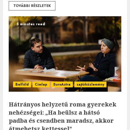
TOVÁBBI RÉSZLETEK
5 minutes read
Belföld
Címlap
EuroAstra
sajtóközlemény
Hátrányos helyzetű roma gyerekek
nehézségei: „Ha beülsz a hátsó
padba és csendben maradsz, akkor
átmehetsz kettessel”