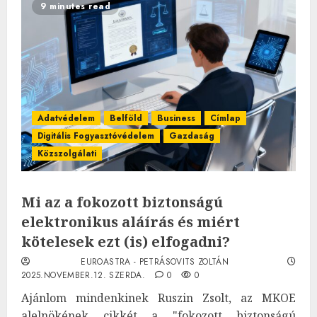
9 minutes read
Adatvédelem
Belföld
Business
Címlap
Digitális Fogyasztóvédelem
Gazdaság
Közszolgálati
Mi az a fokozott biztonságú
elektronikus aláírás és miért
kötelesek ezt (is) elfogadni?
EUROASTRA - PETRÁSOVITS ZOLTÁN
2025.NOVEMBER.12. SZERDA.
0
0
Ajánlom mindenkinek Ruszin Zsolt, az MKOE
alelnökének cikkét a "fokozott biztonságú