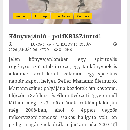
Belföld
Címlap
EuroAstra
Kultúra
Könyvajánló – poliKRISZtortól
EUROASTRA - PETRÁSOVITS ZOLTÁN
2026.JANUÁR.06. KEDD.
0
0
Jelen könyvajánlómban egy spirituális
regénysorozat utolsó része, egy tankönyvnek is
alkalmas tarot kötet, valamint egy speciális
naptár kapott helyet. Peller Mariann: Élethurok
Mariann színes pályáját a kezdetek óta követem.
Először a Színház- és Filmművészeti Egyetemnél
láttam meg első műsorának reklámplakátján
még 2008-ban, ahol ő éppen végzős
műsorvezető-rendező szakos hallgató volt, én
pedig magánének órákra jártam oda 2007-től