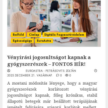
Belföld
Címlap
Digitális Fogyasztóvédelem
Egészségügy
EuroAstra
Vényírási jogosultságot kapnak a
gyógyszerészek – FONTOS HÍR!
EUROASTRA - PETRÁSOVITS ZOLTÁN
2025.DECEMBER.21. VASÁRNAP.
0
0
A mostani módosítás lényege, hogy a magyar
gyógyszerészek korlátozott vényírási
jogosultságot kapnak, főleg krónikus, stabil
állapotú betegek már beállított terápiájának
ismételt felírására, szigorú korlátok mellett.