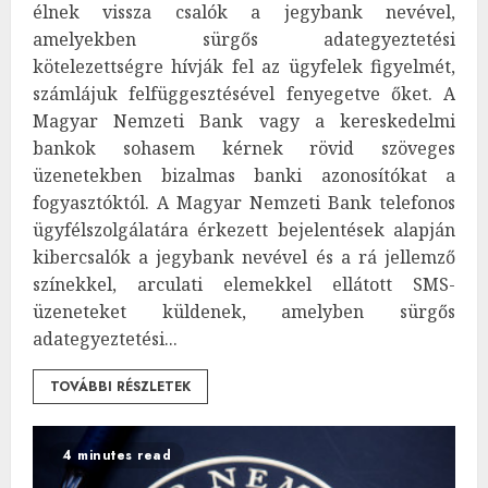
élnek vissza csalók a jegybank nevével,
amelyekben sürgős adategyeztetési
kötelezettségre hívják fel az ügyfelek figyelmét,
számlájuk felfüggesztésével fenyegetve őket. A
Magyar Nemzeti Bank vagy a kereskedelmi
bankok sohasem kérnek rövid szöveges
üzenetekben bizalmas banki azonosítókat a
fogyasztóktól. A Magyar Nemzeti Bank telefonos
ügyfélszolgálatára érkezett bejelentések alapján
kibercsalók a jegybank nevével és a rá jellemző
színekkel, arculati elemekkel ellátott SMS-
üzeneteket küldenek, amelyben sürgős
adategyeztetési...
TOVÁBBI RÉSZLETEK
4 minutes read