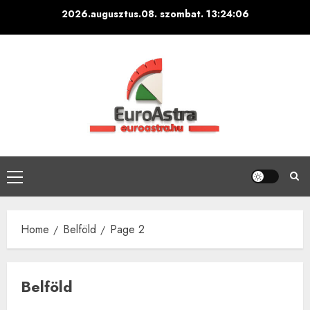
Skip
2026.augusztus.08. szombat.
13:24:08
to
content
Primary
Menu
Home
Belföld
Page 2
Belföld