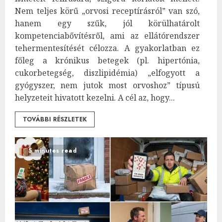
Nem teljes körű „orvosi receptírásról” van szó,
hanem egy szűk, jól körülhatárolt
kompetenciabővítésről, ami az ellátórendszer
tehermentesítését célozza. A gyakorlatban ez
főleg a krónikus betegek (pl. hipertónia,
cukorbetegség, diszlipidémia) „elfogyott a
gyógyszer, nem jutok most orvoshoz” típusú
helyzeteit hivatott kezelni. A cél az, hogy...
TOVÁBBI RÉSZLETEK
5 minutes read