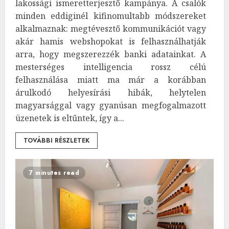
lakossági ismeretterjesztő kampánya. A csalók
minden eddiginél kifinomultabb módszereket
alkalmaznak: megtévesztő kommunikációt vagy
akár hamis webshopokat is felhasználhatják
arra, hogy megszerezzék banki adatainkat. A
mesterséges intelligencia rossz célú
felhasználása miatt ma már a korábban
árulkodó helyesírási hibák, helytelen
magyarsággal vagy gyanúsan megfogalmazott
üzenetek is eltűntek, így a...
TOVÁBBI RÉSZLETEK
7 minutes read