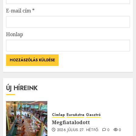
E-mail cím
*
Honlap
ÚJ HÍREINK
Címlap
EuroAstra
Gasztró
Megfiatalodott
2026.JÚLIUS.27. HÉTFŐ.
0
0