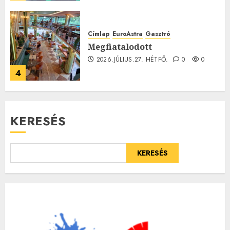
Címlap
EuroAstra
Gasztró
Megfiatalodott
2026.JÚLIUS.27. HÉTFŐ.
0
0
4
KERESÉS
KERESÉS