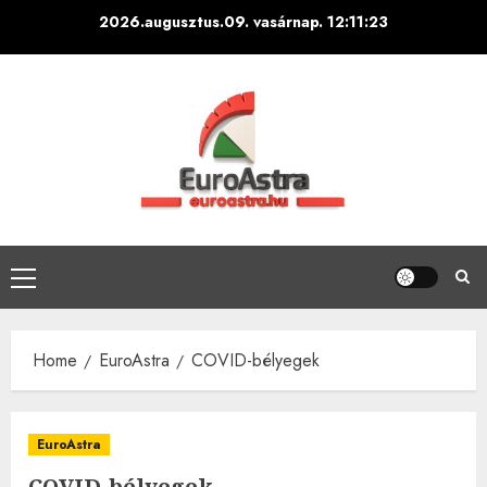
Skip
2026.augusztus.09. vasárnap.
12:11:24
to
content
Primary
Menu
Home
EuroAstra
COVID-bélyegek
EuroAstra
COVID-bélyegek