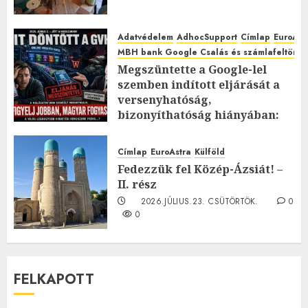
Adatvédelem
AdhocSupport
Címlap
EuroAst
MBH bank Google Csalás és számlafeltörés 
Megszüntette a Google-lel
szemben indított eljárását a
versenyhatóság,
bizonyíthatóság hiányában:
TE mit gondolsz erről?
2026.JÚLIUS.23. CSÜTÖRTÖK.
0
Címlap
EuroAstra
Külföld
0
Fedezzük fel Közép-Ázsiát! –
II. rész
2026.JÚLIUS.23. CSÜTÖRTÖK.
0
0
FELKAPOTT