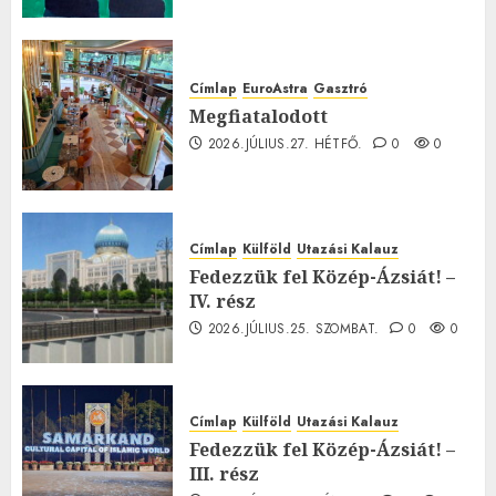
Címlap
EuroAstra
Gasztró
Megfiatalodott
2026.JÚLIUS.27. HÉTFŐ.
0
0
Címlap
Külföld
Utazási Kalauz
Fedezzük fel Közép-Ázsiát! –
IV. rész
2026.JÚLIUS.25. SZOMBAT.
0
0
Címlap
Külföld
Utazási Kalauz
Fedezzük fel Közép-Ázsiát! –
III. rész