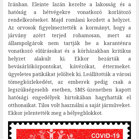
Iránban. Eleinte lazán kezelte a lakosság és a
hatóság a hétvégekre vonatkozó korlátozó
rendelkezéseket. Majd romlani kezdett a helyzet.
Az orvosok figyelmeztették a kormányt, hogy a
járvány azért terjed rohamosan, mert az
állampolgárok nem tartják be a karanténra
vonatkozó előírásokat és a körházakban kritikus
helyzet alakult ki. Ekkor bezárták a
bevásárlóközpontokat, kávézókat, éttermeket.
ügyeletes patikákat jelöltek ki. Leállították a városi
tömegközlekedést, az emberek pedig csak a
legszükségesebb esetben, SMS-üzenetben kapott
hatósági engedélyek birtokában hagyhatták el
otthonaikat. Tilos volt használni a saját járműveket.
Ekkor jelentették meg a bélyegblokkot.