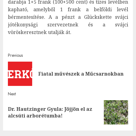
darabja 1+5 frank (100+500 cent) és tízes levélben
kapható, amelyből 1 frank a belföldi levél
bérmentesítése. A a pénzt a Glückskette svájci
jótékonysági szervezetnek és a svájci
vöröskeresztnek utalják át.
Post
Previous
navigation
Pre
Fiatal művészek a Műcsarnokban
post
Next
Dr. Hautzinger Gyula: Jöjjön el az
Next
alcsúti arborétumba!
post: