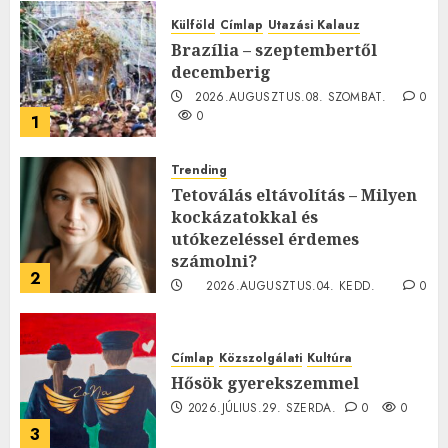
Külföld
Címlap
Utazási Kalauz
Brazília – szeptembertől
decemberig
2026.AUGUSZTUS.08. SZOMBAT.
0
0
1
Trending
Tetoválás eltávolítás – Milyen
kockázatokkal és
utókezeléssel érdemes
számolni?
2
2026.AUGUSZTUS.04. KEDD.
0
0
Címlap
Közszolgálati
Kultúra
Hősök gyerekszemmel
2026.JÚLIUS.29. SZERDA.
0
0
3