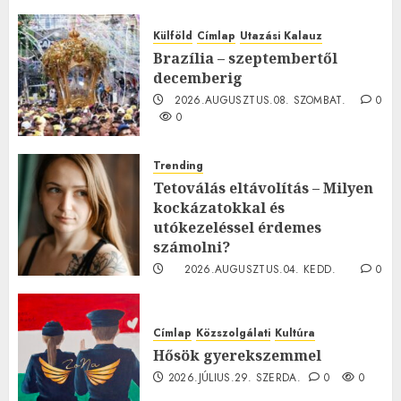
Külföld
Címlap
Utazási Kalauz
Brazília – szeptembertől
decemberig
2026.AUGUSZTUS.08. SZOMBAT.
0
0
Trending
Tetoválás eltávolítás – Milyen
kockázatokkal és
utókezeléssel érdemes
számolni?
2026.AUGUSZTUS.04. KEDD.
0
0
Címlap
Közszolgálati
Kultúra
Hősök gyerekszemmel
2026.JÚLIUS.29. SZERDA.
0
0