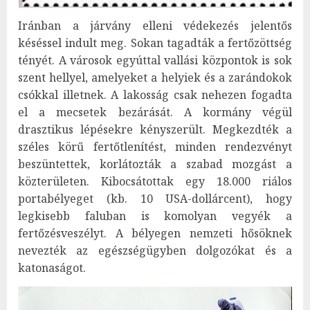
Iránban a járvány elleni védekezés jelentős
késéssel indult meg. Sokan tagadták a fertőzöttség
tényét. A városok egyúttal vallási központok is sok
szent hellyel, amelyeket a helyiek és a zarándokok
csókkal illetnek. A lakosság csak nehezen fogadta
el a mecsetek bezárását. A kormány végül
drasztikus lépésekre kényszerült. Megkezdték a
széles körű fertőtlenítést, minden rendezvényt
beszüntettek, korlátozták a szabad mozgást a
közterületen. Kibocsátottak egy 18.000 riálos
portabélyeget (kb. 10 USA-dollárcent), hogy
legkisebb faluban is komolyan vegyék a
fertőzésveszélyt. A bélyegen nemzeti hősöknek
nevezték az egészségügyben dolgozókat és a
katonaságot.