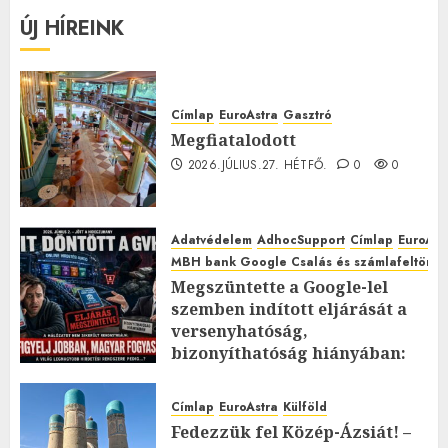
ÚJ HÍREINK
Címlap
EuroAstra
Gasztró
Megfiatalodott
2026.JÚLIUS.27. HÉTFŐ.
0
0
Adatvédelem
AdhocSupport
Címlap
EuroAst
MBH bank Google Csalás és számlafeltörés 
Megszüntette a Google-lel
szemben indított eljárását a
versenyhatóság,
bizonyíthatóság hiányában:
TE mit gondolsz erről?
2026.JÚLIUS.23. CSÜTÖRTÖK.
0
Címlap
EuroAstra
Külföld
0
Fedezzük fel Közép-Ázsiát! –