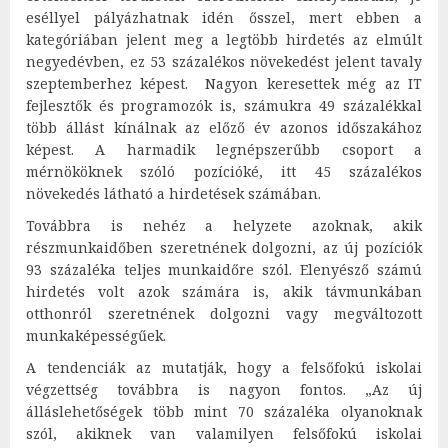
eséllyel pályázhatnak idén ősszel, mert ebben a
kategóriában jelent meg a legtöbb hirdetés az elmúlt
negyedévben, ez 53 százalékos növekedést jelent tavaly
szeptemberhez képest. Nagyon keresettek még az IT
fejlesztők és programozók is, számukra 49 százalékkal
több állást kínálnak az előző év azonos időszakához
képest. A harmadik legnépszerűbb csoport a
mérnököknek szóló pozícióké, itt 45 százalékos
növekedés látható a hirdetések számában.
Továbbra is nehéz a helyzete azoknak, akik
részmunkaidőben szeretnének dolgozni, az új pozíciók
93 százaléka teljes munkaidőre szól. Elenyésző számú
hirdetés volt azok számára is, akik távmunkában
otthonról szeretnének dolgozni vagy megváltozott
munkaképességűek.
A tendenciák az mutatják, hogy a felsőfokú iskolai
végzettség továbbra is nagyon fontos. „Az új
álláslehetőségek több mint 70 százaléka olyanoknak
szól, akiknek van valamilyen felsőfokú iskolai