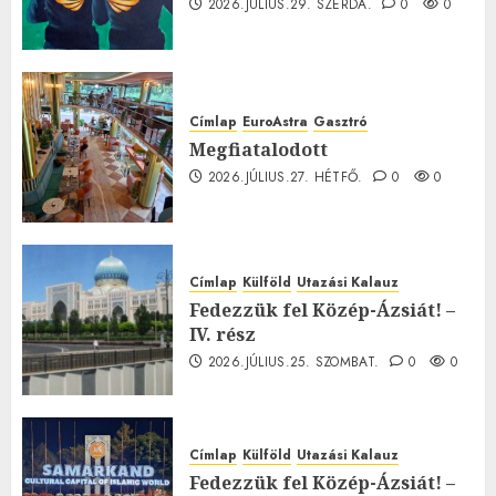
2026.JÚLIUS.29. SZERDA.
0
0
Címlap
EuroAstra
Gasztró
Megfiatalodott
2026.JÚLIUS.27. HÉTFŐ.
0
0
Címlap
Külföld
Utazási Kalauz
Fedezzük fel Közép-Ázsiát! –
IV. rész
2026.JÚLIUS.25. SZOMBAT.
0
0
Címlap
Külföld
Utazási Kalauz
Fedezzük fel Közép-Ázsiát! –