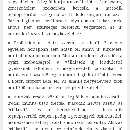
negyedévben. A legtöbb új munkavállalót az értékesítés/
kereskedelem szektorban keresik, a második
legnépszerűbb kategória az IT fejlesztés/programozás.
Bár a legtöbben továbbra is olyan munkát keresnek,
ahova nem szükséges felsőfokú végzettség, az új
pozíciók 71 százaléka megköveteli ezt.
A Profession.hu adatai szerint az elmúlt 3 évben
egyetlen hónapban sem adtak fel annyi új hirdetést,
mint idén szeptemberben. Miután mindenki visszatért a
nyári szabadságról, a vállalatok új lendülettel
igyekeznek feltölteni a megüresedett pozíciókat. A
munkaerő közvetítő cégek után a legtöbb álláshirdetést
a Bosch csoport adta fel. Az elmúlt negyedévben több
mint 300 munkakörbe kerestek jelentkezőket.
A munkakeresők közül a legtöbben adminisztratív,
irodai munka után néztek, második helyre került az
értékesítés és a kereskedelem, a harmadik
legnépszerűbb csoport pedig a pénzüggyel, számvitellel,
menedzsmenttel kapcsolatos munkakörök voltak. Akik az
értékesítési területen szeretnének elhelyezkedni, jó