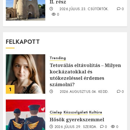
II. rész
2026.JÚLIUS.23. CSÜTÖRTÖK.
0
0
FELKAPOTT
Trending
Tetoválás eltávolítás – Milyen
kockázatokkal és
utókezeléssel érdemes
számolni?
1
2026.AUGUSZTUS.04. KEDD.
0
0
Címlap
Közszolgálati
Kultúra
Hősök gyerekszemmel
2026.JÚLIUS.29. SZERDA.
0
0