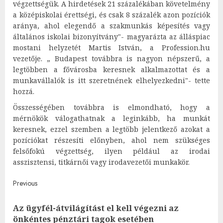
végzettségük. A hirdetések 21 százalékában követelmény
a középiskolai érettségi, és csak 8 százalék azon pozíciók
aránya, ahol elegendő a szakmunkás képesítés vagy
általános iskolai bizonyítvány"- magyarázta az álláspiac
mostani helyzetét Martis István, a Profession.hu
vezetője. „ Budapest továbbra is nagyon népszerű, a
legtöbben a fővárosba keresnek alkalmazottat és a
munkavállalók is itt szeretnének elhelyezkedni"- tette
hozzá.
Összességében továbbra is elmondható, hogy a
mérnökök válogathatnak a leginkább, ha munkát
keresnek, ezzel szemben a legtöbb jelentkező azokat a
pozíciókat részesíti előnyben, ahol nem szükséges
felsőfokú végzettség, ilyen például az irodai
asszisztensi, titkárnői vagy irodavezetői munkakör.
Post
Previous
navigation
Az ügyfél-átvilágítást el kell végezni az
Pre
önkéntes pénztári tagok esetében
post