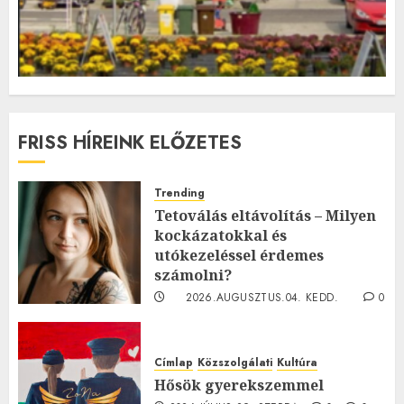
FRISS HÍREINK ELŐZETES
Trending
Tetoválás eltávolítás – Milyen
kockázatokkal és
utókezeléssel érdemes
számolni?
2026.AUGUSZTUS.04. KEDD.
0
0
Címlap
Közszolgálati
Kultúra
Hősök gyerekszemmel