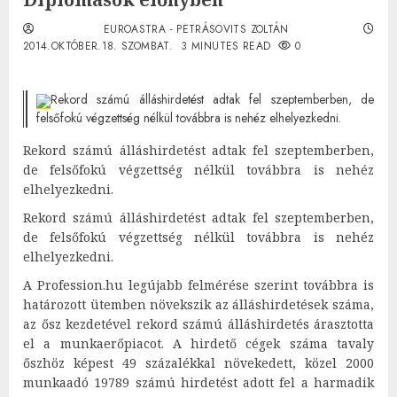
EUROASTRA - PETRÁSOVITS ZOLTÁN
2014.OKTÓBER.18. SZOMBAT.
3 MINUTES READ
0
Rekord számú álláshirdetést adtak fel szeptemberben, de
felsőfokú végzettség nélkül továbbra is nehéz elhelyezkedni.
Rekord számú álláshirdetést adtak fel szeptemberben,
de felsőfokú végzettség nélkül továbbra is nehéz
elhelyezkedni.
Rekord számú álláshirdetést adtak fel szeptemberben,
de felsőfokú végzettség nélkül továbbra is nehéz
elhelyezkedni.
A Profession.hu legújabb felmérése szerint továbbra is
határozott ütemben növekszik az álláshirdetések száma,
az ősz kezdetével rekord számú álláshirdetés árasztotta
el a munkaerőpiacot. A hirdető cégek száma tavaly
őszhöz képest 49 százalékkal növekedett, közel 2000
munkaadó 19789 számú hirdetést adott fel a harmadik