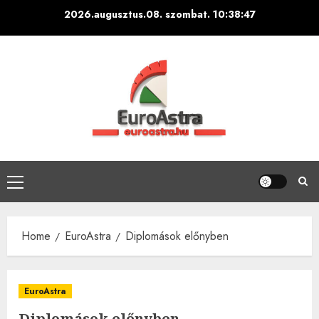
Skip
2026.augusztus.08. szombat.
10:38:47
to
content
Primary
Menu
Home
EuroAstra
Diplomások előnyben
EuroAstra
Diplomások előnyben