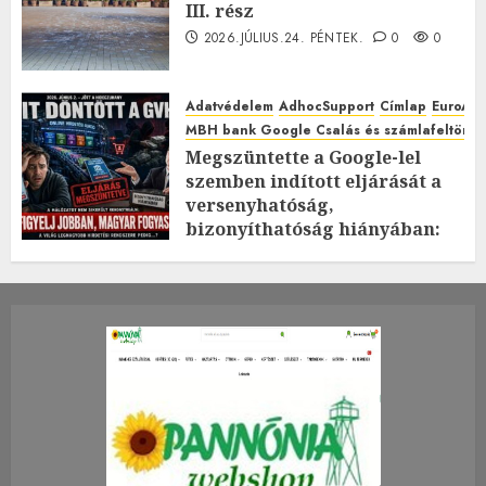
III. rész
2026.JÚLIUS.24. PÉNTEK.
0
0
Adatvédelem
AdhocSupport
Címlap
EuroAst
MBH bank Google Csalás és számlafeltörés 
Megszüntette a Google-lel
szemben indított eljárását a
versenyhatóság,
bizonyíthatóság hiányában:
TE mit gondolsz erről?
2026.JÚLIUS.23. CSÜTÖRTÖK.
0
0