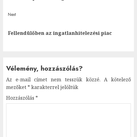
Next
Next
Fellendülőben az ingatlanhitelezési piac
post:
Vélemény, hozzászólás?
Az e-mail címet nem tesszük közzé.
A kötelező
mezőket
*
karakterrel jelöltük
Hozzászólás
*