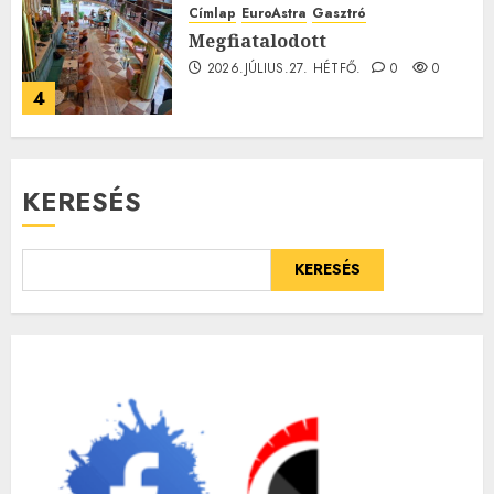
Címlap
EuroAstra
Gasztró
Megfiatalodott
2026.JÚLIUS.27. HÉTFŐ.
0
0
4
KERESÉS
KERESÉS