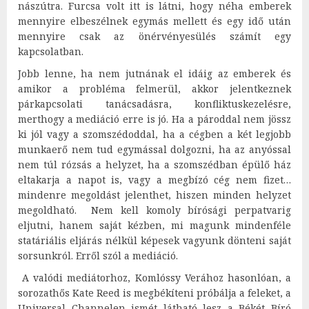
nászútra. Furcsa volt itt is látni, hogy néha emberek
mennyire elbeszélnek egymás mellett és egy idő után
mennyire csak az önérvényesülés számít egy
kapcsolatban.
Jobb lenne, ha nem jutnának el idáig az emberek és
amikor a probléma felmerül, akkor jelentkeznek
párkapcsolati tanácsadásra, konfliktuskezelésre,
merthogy a mediáció erre is jó. Ha a pároddal nem jössz
ki jól vagy a szomszédoddal, ha a cégben a két legjobb
munkaerő nem tud egymással dolgozni, ha az anyóssal
nem túl rózsás a helyzet, ha a szomszédban épülő ház
eltakarja a napot is, vagy a megbízó cég nem fizet…
mindenre megoldást jelenthet, hiszen minden helyzet
megoldható. Nem kell komoly bírósági perpatvarig
eljutni, hanem saját kézben, mi magunk mindenféle
statáriális eljárás nélkül képesek vagyunk dönteni saját
sorsunkról. Erről szól a mediáció.
A valódi mediátorhoz, Komlóssy Verához hasonlóan, a
sorozathős Kate Reed is megbékíteni próbálja a feleket, a
Universal Channelen ismét látható lesz a Békét Bíró