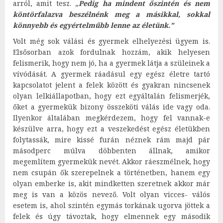
arról, amit tesz. „
Pedig ha mindent őszintén és nem
köntörfalazva beszélnénk meg a másikkal, sokkal
könnyebb és egyértelműbb lenne az életünk."
Volt még sok válási és gyermek elhelyezési ügyem is.
Elsősorban azok fordulnak hozzám, akik helyesen
felismerik, hogy nem jó, ha a gyermek látja a szüleinek a
vívódását. A gyermek ráadásul egy egész életre tartó
kapcsolatot jelent a felek között és gyakran nincsenek
olyan lelkiállapotban, hogy ezt egyáltalán felismerjék,
őket a gyermekük bizony összeköti válás ide vagy oda.
Ilyenkor általában megkérdezem, hogy fel vannak-e
készülve arra, hogy ezt a veszekedést egész életükben
folytassák, mire kissé furán néznek rám majd pár
másodperc múlva döbbenten állnak, amikor
megemlítem gyermekük nevét. Akkor ráeszmélnek, hogy
nem csupán ők szerepelnek a történetben, hanem egy
olyan emberke is, akit mindketten szeretnek akkor már
meg is van a közös nevező. Volt olyan vicces- válós
esetem is, ahol szintén egymás torkának ugorva jöttek a
felek és úgy távoztak, hogy elmennek egy második