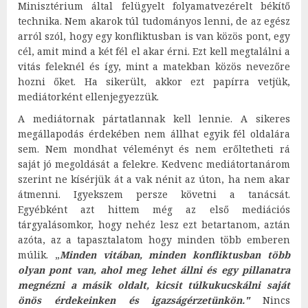
Minisztérium által felügyelt folyamatvezérelt békítő
technika. Nem akarok túl tudományos lenni, de az egész
arról szól, hogy egy konfliktusban is van közös pont, egy
cél, amit mind a két fél el akar érni. Ezt kell megtalálni a
vitás feleknél és így, mint a matekban közös nevezőre
hozni őket. Ha sikerült, akkor ezt papírra vetjük,
mediátorként ellenjegyezzük.
A mediátornak pártatlannak kell lennie. A sikeres
megállapodás érdekében nem állhat egyik fél oldalára
sem. Nem mondhat véleményt és nem erőltetheti rá
saját jó megoldását a felekre. Kedvenc mediátortanárom
szerint ne kísérjük át a vak nénit az úton, ha nem akar
átmenni. Igyekszem persze követni a tanácsát.
Egyébként azt hittem még az első mediációs
tárgyalásomkor, hogy nehéz lesz ezt betartanom, aztán
azóta, az a tapasztalatom hogy minden több emberen
múlik. „
Minden vitában, minden konfliktusban több
olyan pont van, ahol meg lehet állni és egy pillanatra
megnézni a másik oldalt, kicsit túlkukucskálni saját
önös érdekeinken és igazságérzetünkön."
Nincs