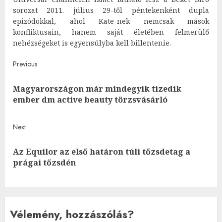
sorozat 2011. július 29-től péntekenként dupla
epizódokkal, ahol Kate-nek nemcsak mások
konfliktusain, hanem saját életében felmerülő
nehézségeket is egyensúlyba kell billentenie.
Post
Previous
navigation
Magyarországon már mindegyik tizedik
Pre
ember dm active beauty törzsvásárló
post
Next
Az Equilor az első határon túli tőzsdetag a
Next
prágai tőzsdén
post:
Vélemény, hozzászólás?