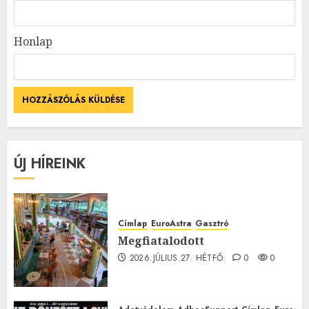
Honlap
ÚJ HÍREINK
Címlap
EuroAstra
Gasztró
Megfiatalodott
2026.JÚLIUS.27. HÉTFŐ.
0
0