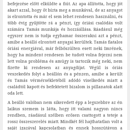
befejezése előtt elküldte a fiút. Az apa állította, hogy jót
akart azzal, hogy őt bízta meg a munkával, de az anyagot
is elrontotta és már el sem lehet rendesen használni, és
több évig gyűjtötte rá a pénzt, így óriási csalódás volt
számára Tamás munkája és hozzáállása. Ráadásul még
egyszer nem is tudja egyhamar összerakni azt a pénzt,
amibe a beálló elrontott anyagai kerültek. Tamás fiatalos
óriási energiával, már felbőszülten esett neki Imrének,
hogy ha mindent rendesen be tudott volna fejezni nem
lett volna probléma és amúgy is tartozik még neki, nem
fizette ki rendesen az anyagdíjat. Végül is óriás
veszekedés folyt a beállón és a pénzen, amibe a került
és Tamás vérmérsékletéből adódó viselkedés miatt a
családtól kapott és befektetett bizalom is pillanatok alatt
oda lett.
A beálló valóban nem sikeredett épp a legszebbre az én
laikus szemem is látta, hogy itt valami nagyon nincs
rendben, ráadásul szélben erősen csattogott a teteje a
rossz összeszerelés miatt. Mindkét fél hajthatatlan volt a
saját igazával kapcsolatban és ennek hosszútávon a