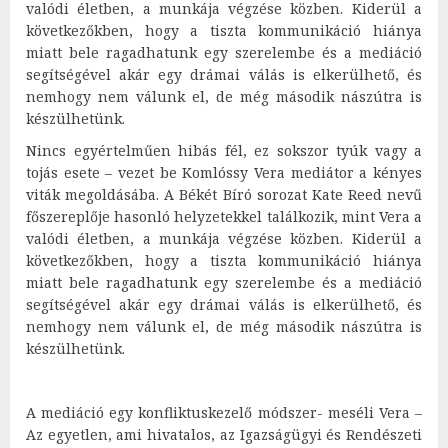
valódi életben, a munkája végzése közben. Kiderül a
következőkben, hogy a tiszta kommunikáció hiánya
miatt bele ragadhatunk egy szerelembe és a mediáció
segítségével akár egy drámai válás is elkerülhető, és
nemhogy nem válunk el, de még második nászútra is
készülhetünk.
Nincs egyértelműen hibás fél, ez sokszor tyúk vagy a
tojás esete – vezet be Komlóssy Vera mediátor a kényes
viták megoldásába. A Békét Bíró sorozat Kate Reed nevű
főszereplője hasonló helyzetekkel találkozik, mint Vera a
valódi életben, a munkája végzése közben. Kiderül a
következőkben, hogy a tiszta kommunikáció hiánya
miatt bele ragadhatunk egy szerelembe és a mediáció
segítségével akár egy drámai válás is elkerülhető, és
nemhogy nem válunk el, de még második nászútra is
készülhetünk.
A mediáció egy konfliktuskezelő módszer- meséli Vera –
Az egyetlen, ami hivatalos, az Igazságügyi és Rendészeti