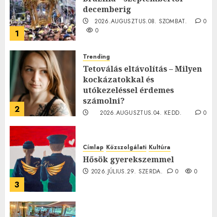
decemberig
2026.AUGUSZTUS.08. SZOMBAT.
0
0
1
Trending
Tetoválás eltávolítás – Milyen
kockázatokkal és
utókezeléssel érdemes
számolni?
2
2026.AUGUSZTUS.04. KEDD.
0
0
Címlap
Közszolgálati
Kultúra
Hősök gyerekszemmel
2026.JÚLIUS.29. SZERDA.
0
0
3