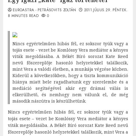
EUROASTRA - PETRÁSOVITS ZOLTÁN
2011.JÚLIUS.29. PÉNTEK.
8 MINUTES READ
0
Nincs egyértelműen hibás fél, ez sokszor tyúk vagy a
tojás esete - vezet be Komlóssy Vera mediátor a kényes
viták megoldásába. A Békét Bíró sorozat Kate Reed
nevű főszereplője hasonló helyzetekkel találkozik,
mint Vera a valódi életben, a munkája végzése közben.
Kiderül a következőkben, hogy a tiszta kommunikáció
hiánya miatt bele ragadhatunk egy szerelembe és a
mediáció segítségével akár egy drámai válás is
elkerülhető, és nemhogy nem válunk el, de még
második nászútra is készülhetünk.
Nincs egyértelműen hibás fél, ez sokszor tyúk vagy a
tojás esete – vezet be Komlóssy Vera mediátor a kényes
viták megoldásába. A Békét Bíró sorozat Kate Reed nevű
főszereplője hasonló helyzetekkel találkozik, mint Vera a