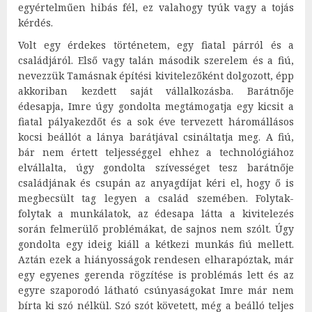
egyértelműen hibás fél, ez valahogy tyúk vagy a tojás
kérdés.
Volt egy érdekes történetem, egy fiatal párról és a
családjáról. Első vagy talán második szerelem és a fiú,
nevezzük Tamásnak építési kivitelezőként dolgozott, épp
akkoriban kezdett saját vállalkozásba. Barátnője
édesapja, Imre úgy gondolta megtámogatja egy kicsit a
fiatal pályakezdőt és a sok éve tervezett háromállásos
kocsi beállót a lánya barátjával csináltatja meg. A fiú,
bár nem értett teljességgel ehhez a technológiához
elvállalta, úgy gondolta szívességet tesz barátnője
családjának és csupán az anyagdíjat kéri el, hogy ő is
megbecsült tag legyen a család szemében. Folytak-
folytak a munkálatok, az édesapa látta a kivitelezés
során felmerülő problémákat, de sajnos nem szólt. Úgy
gondolta egy ideig kiáll a kétkezi munkás fiú mellett.
Aztán ezek a hiányosságok rendesen elharapóztak, már
egy egyenes gerenda rögzítése is problémás lett és az
egyre szaporodó látható csúnyaságokat Imre már nem
bírta ki szó nélkül. Szó szót követett, még a beálló teljes