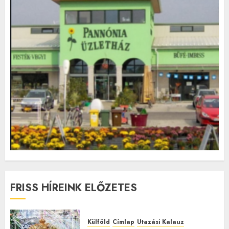
FRISS HÍREINK ELŐZETES
Külföld
Címlap
Utazási Kalauz