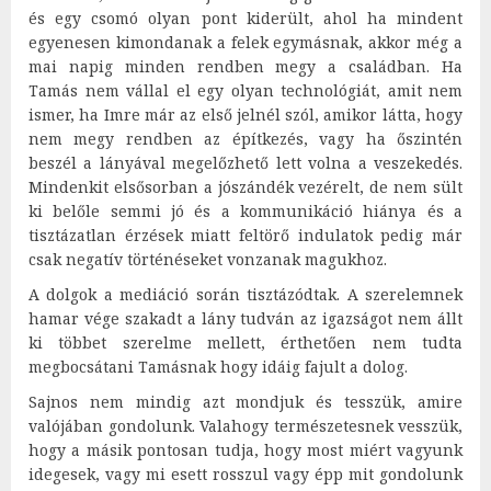
és egy csomó olyan pont kiderült, ahol ha mindent
egyenesen kimondanak a felek egymásnak, akkor még a
mai napig minden rendben megy a családban. Ha
Tamás nem vállal el egy olyan technológiát, amit nem
ismer, ha Imre már az első jelnél szól, amikor látta, hogy
nem megy rendben az építkezés, vagy ha őszintén
beszél a lányával megelőzhető lett volna a veszekedés.
Mindenkit elsősorban a jószándék vezérelt, de nem sült
ki belőle semmi jó és a kommunikáció hiánya és a
tisztázatlan érzések miatt feltörő indulatok pedig már
csak negatív történéseket vonzanak magukhoz.
A dolgok a mediáció során tisztázódtak. A szerelemnek
hamar vége szakadt a lány tudván az igazságot nem állt
ki többet szerelme mellett, érthetően nem tudta
megbocsátani Tamásnak hogy idáig fajult a dolog.
Sajnos nem mindig azt mondjuk és tesszük, amire
valójában gondolunk. Valahogy természetesnek vesszük,
hogy a másik pontosan tudja, hogy most miért vagyunk
idegesek, vagy mi esett rosszul vagy épp mit gondolunk