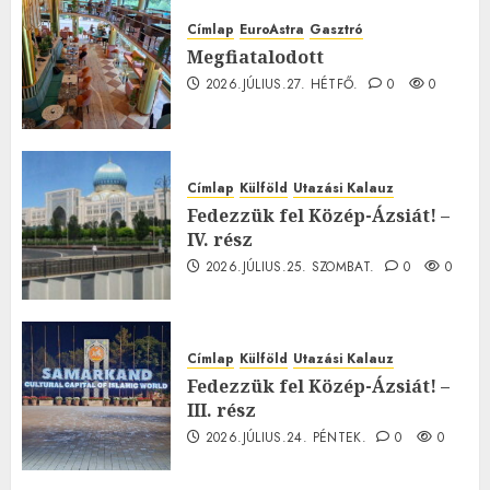
Címlap
EuroAstra
Gasztró
Megfiatalodott
2026.JÚLIUS.27. HÉTFŐ.
0
0
Címlap
Külföld
Utazási Kalauz
Fedezzük fel Közép-Ázsiát! –
IV. rész
2026.JÚLIUS.25. SZOMBAT.
0
0
Címlap
Külföld
Utazási Kalauz
Fedezzük fel Közép-Ázsiát! –
III. rész
2026.JÚLIUS.24. PÉNTEK.
0
0