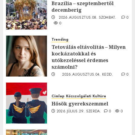
Brazília – szeptembertől
decemberig
2026.AUGUSZTUS.08. SZOMBAT.
0
0
Trending
Tetoválás eltávolítás – Milyen
kockázatokkal és
utókezeléssel érdemes
számolni?
2026.AUGUSZTUS.04. KEDD.
0
0
Címlap
Közszolgálati
Kultúra
Hősök gyerekszemmel
2026.JÚLIUS.29. SZERDA.
0
0