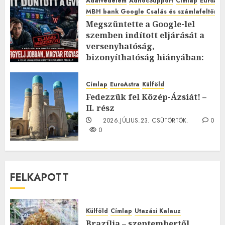
Adatvédelem
AdhocSupport
Címlap
EuroAst
MBH bank Google Csalás és számlafeltörés 
Megszüntette a Google-lel
szemben indított eljárását a
versenyhatóság,
bizonyíthatóság hiányában:
TE mit gondolsz erről?
2026.JÚLIUS.23. CSÜTÖRTÖK.
0
Címlap
EuroAstra
Külföld
0
Fedezzük fel Közép-Ázsiát! –
II. rész
2026.JÚLIUS.23. CSÜTÖRTÖK.
0
0
FELKAPOTT
Külföld
Címlap
Utazási Kalauz
Brazília – szeptembertől