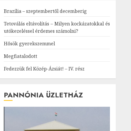
Brazília – szeptembertől decemberig
Tetoválás eltávolítás – Milyen kockázatokkal és
utókezeléssel érdemes számolni?
Hősök gyerekszemmel
Megfiatalodott
Fedezzük fel Közép-Ázsiát! – IV. rész
PANNÓNIA ÜZLETHÁZ