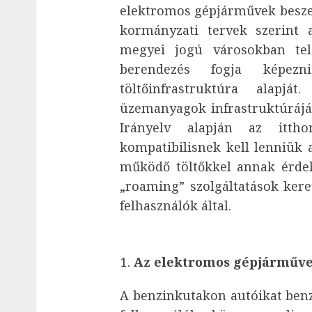
elektromos gépjárművek beszer
kormányzati tervek szerint 
megyei jogú városokban tele
berendezés fogja képezn
töltőinfrastruktúra alapjá
üzemanyagok infrastruktúráján
Irányelv alapján az itthon
kompatibilisnek kell lenniük
működő töltőkkel annak érde
„roaming” szolgáltatások kere
felhasználók által.
Az elektromos gépjárműve
A benzinkutakon autóikat benz