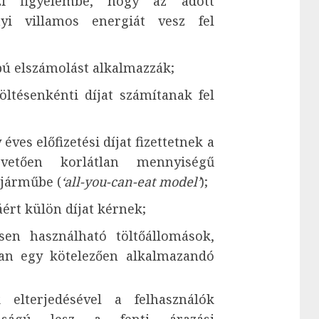
i figyelembe, hogy az adott
i villamos energiát vesz fel
ú elszámolást alkalmazzák;
öltésenkénti díjat számítanak fel
ves előfizetési díjat fizettetnek a
övetően korlátlan mennyiségű
pjárműbe (
‘all-you-can-eat model’
);
áért külön díjat kérnek;
en használható töltőállomások,
an egy kötelezően alkalmazandó
elterjedésével a felhasználók