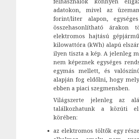
felhasználók könnyen eli
adatokon, mivel az üzeman
forint/liter alapon, egység
összehasonlítható árakon 
elektromos hajtású gépjárműv
kilowattóra (kWh) alapú elszá
ilyen tiszta a kép. A jelenleg
nem képeznek egységes rendsz
egymás mellett, és valószínű
alapján fog eldőlni, hogy mely
ebben a piaci szegmensben.
Világszerte jelenleg az al
találkozhatunk a közúti e
körében:
az elektromos töltők egy rész