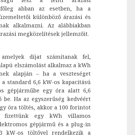
osságú lesz a fenti árazási
főleg abban az esetben, ha a
üzemeltetői különböző árazási és
nak alkalmazni. Az alábbiakban
árazási megközelítések jellemzőit.
 amelyek díjat számítanak fel,
alapú elszámolást alkalmaz a kWh
nnek alapján – ha a veszteséget
 a standard 6,6 kW-os kapacitású
os gépjárműbe egy óra alatt 6,6
ő be. Ha az egyszerűség kedvéért
y óra töltés, akkor a 100 forintot
ot fizettünk egy kWh villamos
lektromos gépjármű és a plug-in
,3 kW-os töltővel rendelkezik a