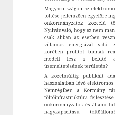
Magyarországon az elektromo
töltése jellemzően egyelőre in
önkormányzatok közcélú töl
Nyilvánvaló, hogy ez nem marad
csak abban az esetben veszn
villamos energiával való 
körében profitot tudnak rea
modell lesz a befutó az
üzemeltetésének területén?
A közelmúltig publikált ad
használatban lévő elektromos 
Nemrégiben a Kormány tám
töltőinfrastruktúra fejleszté
önkormányzatok és állami tu
nagykapacitású töltőállo