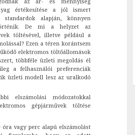
gazodnak az ár- és mennyiség
yag értékesítése a jól ismert
es standardok alapján, könnyen
történik. De mi a helyzet az
ek töltésével, illetve például a
molással? Ezen a téren korántsem
 működő elektromos töltőállomások
ert, többféle üzleti megoldás él
leg a felhasználói preferenciák
ik üzleti modell lesz az uralkodó
ábbi elszámolási módozatokkal
lektromos gépjárművek töltése
e óra vagy perc alapú elszámolást