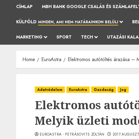
CÍMLAP
MBH BANK GOOGLE CSALÁS ÉS SZÁMLAFEL
KÜLFÖLD
BE
MINDEN, AMI NEM HATÁRAINKON BELÜLI
MARKETING
SPORT
TECH
UTAZÁSI KAL
Home
EuroAstra
Elektromos autótöltés árazása – M
Adatvédelem
EuroAstra
Gazdaság
Jog
Elektromos autótö
Melyik üzleti mode
EUROASTRA - PETRÁSOVITS ZOLTÁN
2017.AUGUSZT