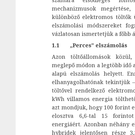
számára elsődleges font
mechanizmusok megértése, 
különböző elektromos töltők 
elszámolási módszereket fog
vázlatosan ismertetjük a főbb 
1.1 „Perces” elszámolás
Azon töltőállomások közül,
meglepő módon a legtöbb idő 
alapú elszámolás helyett. E
elhanyagolhatónak tekintjük –
töltővel rendelkező elektrom
kWh villamos energia tölthet
azt mondjuk, hogy 100 forint eg
elosztva 6,6-tal 15 forint
energiáért. Azonban néhány e
hybridek jelentősen része 3