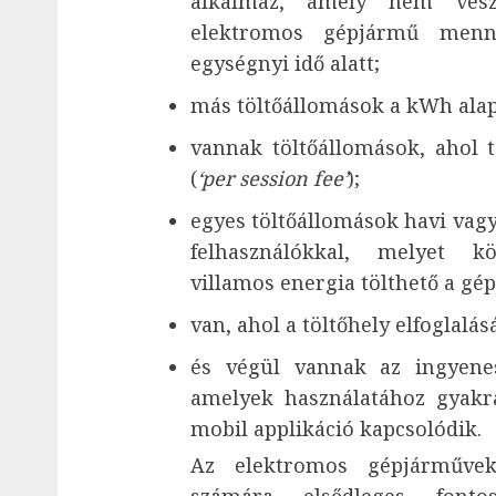
alkalmaz, amely nem vesz
elektromos gépjármű menny
egységnyi idő alatt;
más töltőállomások a kWh alap
vannak töltőállomások, ahol t
(
‘per session fee’
);
egyes töltőállomások havi vagy é
felhasználókkal, melyet k
villamos energia tölthető a gé
van, ahol a töltőhely elfoglalás
és végül vannak az ingyenes
amelyek használatához gyakr
mobil applikáció kapcsolódik.
Az elektromos gépjárművek 