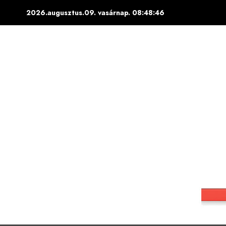
Skip
2026.augusztus.09. vasárnap.
08:48:47
to
content