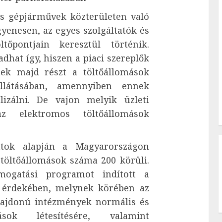
s gépjárművek közterületen való
gyenesen, az egyes szolgáltatók és
tőpontjain keresztül történik.
hat így, hiszen a piaci szereplők
ek majd részt a töltőállomások
ellátásában, amennyiben ennek
lizálni. De vajon melyik üzleti
 elektromos töltőállomások
atok alapján a Magyarországon
töltőállomások száma 200 körüli.
ogatási programot indított a
se érdekében, melynek körében az
lajdonú intézmények normális és
mások létesítésére, valamint