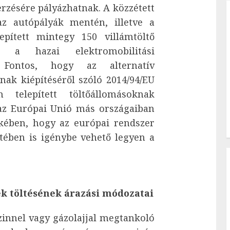
zésére pályázhatnak. A közzétett
az autópályák mentén, illetve a
pített mintegy 150 villámtöltő
i a hazai elektromobilitási
t. Fontos, hogy az alternatív
ak kiépítéséről szóló 2014/94/EU
 telepített töltőállomásoknak
 az Európai Unió más országaiban
kében, hogy az európai rendszer
tében is igénybe vehető legyen a
k töltésének árazási módozatai
innel vagy gázolajjal megtankoló