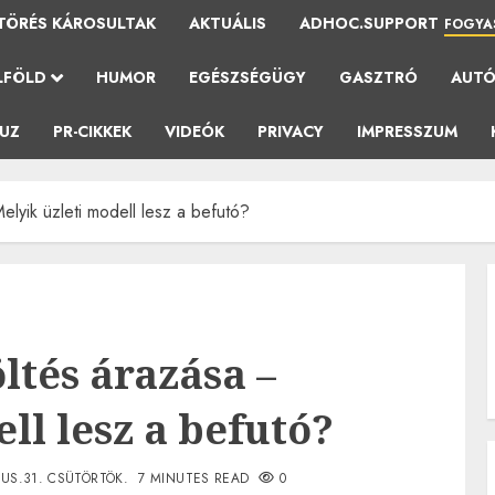
TÖRÉS KÁROSULTAK
AKTUÁLIS
ADHOC.SUPPORT
FOGYA
LFÖLD
HUMOR
EGÉSZSÉGÜGY
GASZTRÓ
AUT
AUZ
PR-CIKKEK
VIDEÓK
PRIVACY
IMPRESSZUM
elyik üzleti modell lesz a befutó?
ltés árazása –
ll lesz a befutó?
US.31. CSÜTÖRTÖK.
7 MINUTES READ
0