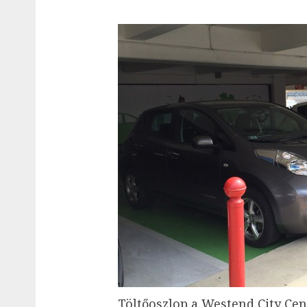
Töltőoszlop a Westend City Ce