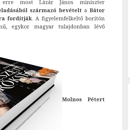
 erre most Lázár János miniszter
eladásából származó bevételt
a
Bátor
ra fordítják
. A figyelemfelkeltő borítón
mű, egykor magyar tulajdonban lévő
Molnos Pétert