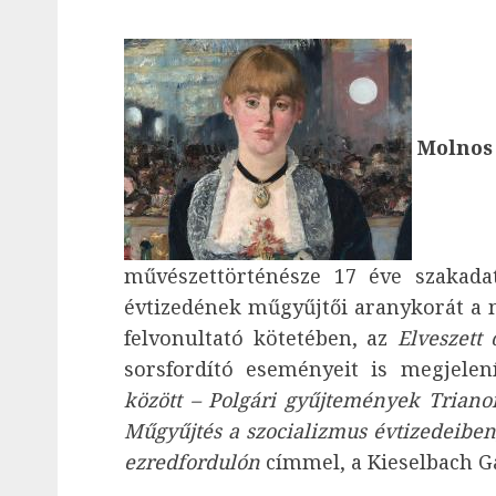
Molnos
művészettörténésze 17 éve szakada
évtizedének műgyűjtői aranykorát a 
felvonultató kötetében, az
Elveszett 
sorsfordító eseményeit is megjelení
között – Polgári gyűjtemények Triano
Műgyűjtés a szocializmus évtizedeibe
ezredfordulón
címmel, a Kieselbach G