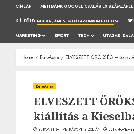
CÍMLAP
MBH BANK GOOGLE CSALÁS ÉS SZÁMLAFEL
KÜLFÖLD
BE
MINDEN, AMI NEM HATÁRAINKON BELÜLI
MARKETING
SPORT
TECH
UTAZÁSI KAL
Home
EuroAstra
ELVESZETT ÖRÖKSÉG –Könyv és ki
EuroAstra
ELVESZETT ÖRÖKS
kiállítás a Kiesel
EUROASTRA - PETRÁSOVITS ZOLTÁN
2017.NOVEMBE