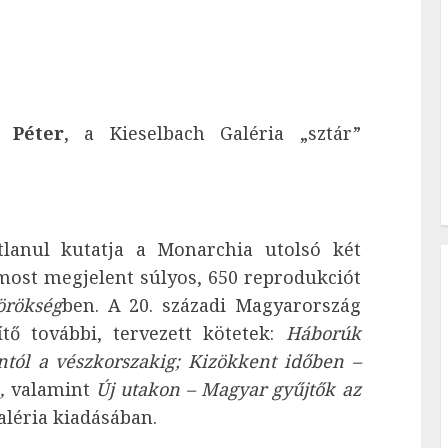
 Péter
, a Kieselbach Galéria „sztár”
tlanul kutatja a Monarchia utolsó két
most megjelent súlyos, 650 reprodukciót
örökség
ben. A 20. századi Magyarország
tő további, tervezett kötetek:
Háborúk
ntól a vészkorszakig; Kizökkent időben –
n,
valamint
Új utakon – Magyar gyűjtők az
aléria kiadásában.