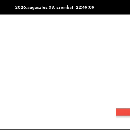
Skip
2026.augusztus.08. szombat.
22:49:11
to
content