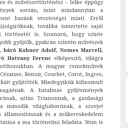
os és művészettörténész – lelke éppúgy
mények sorsán, mint mindannyian a
ment hazánk veszteségei miatt. Erről
újságíróknak, továbbá ismertette saját
k történetét is. Szomorú, hogy szinte
obb gyűjtők, gyakran szintén művészek
, báró Kohner Adolf, Nemes Marcell,
ró
Hatvany Ferenc
elképesztő, világra
z otthonukban. A magyar remekművek
Cézanne, Renoir, Courbet, Corot, Ingres,
áit gyűjtötték. Mindegyikük kifinomult
 magáénak. A hatalmas gyűjtemények
orúnak, aztán Trianonnak, a gazdasági
 a második világháborúnak, a szovjet
os államosításnak és a műkereskedelem
utatása a ma történelmi feladata. Nem is