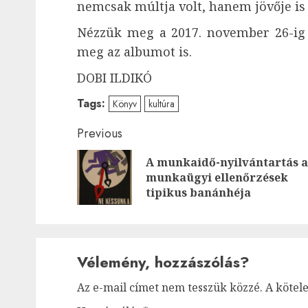
nemcsak múltja volt, hanem jövője is 
Nézzük meg a 2017. november 26-ig ta
meg az albumot is.
DOBI ILDIKÓ
Tags:
Könyv
kultúra
Post
Previous
navigation
A munkaidő-nyilvántartás a
munkaügyi ellenőrzések
tipikus banánhéja
Vélemény, hozzászólás?
Az e-mail címet nem tesszük közzé.
A kötel