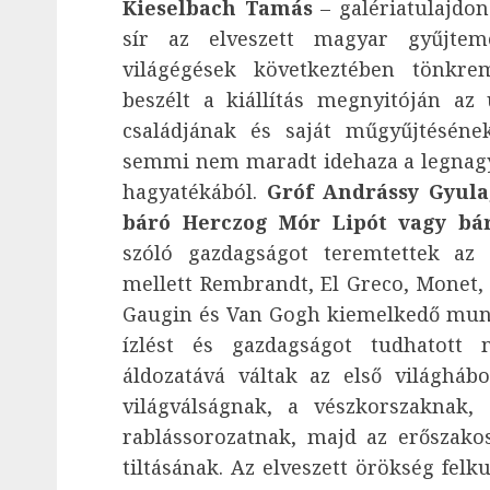
Kieselbach Tamás
– galériatulajdon
sír az elveszett magyar gyűjte
világégések következtében tönkre
beszélt a kiállítás megnyitóján az 
családjának és saját műgyűjtéséne
semmi nem maradt idehaza a legnagy
hagyatékából.
Gróf Andrássy Gyula
báró Herczog Mór Lipót vagy bá
szóló gazdagságot teremtettek a
mellett Rembrandt, El Greco, Monet, 
Gaugin és Van Gogh kiemelkedő munk
ízlést és gazdagságot tudhatott
áldozatává váltak az első világháb
világválságnak, a vészkorszaknak,
rablássorozatnak, majd az erőszak
tiltásának. Az elveszett örökség felk