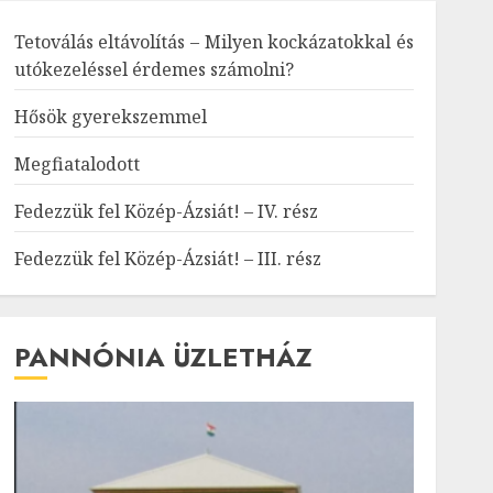
Tetoválás eltávolítás – Milyen kockázatokkal és
utókezeléssel érdemes számolni?
Hősök gyerekszemmel
Megfiatalodott
Fedezzük fel Közép-Ázsiát! – IV. rész
Fedezzük fel Közép-Ázsiát! – III. rész
PANNÓNIA ÜZLETHÁZ