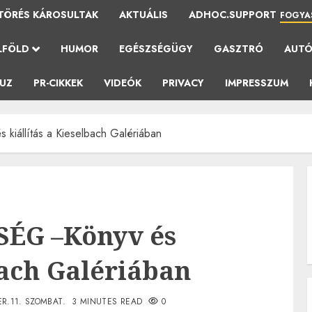
TÖRÉS KÁROSULTAK
AKTUÁLIS
ADHOC.SUPPORT
FOGYA
LFÖLD
HUMOR
EGÉSZSÉGÜGY
GASZTRÓ
AUT
AUZ
PR-CIKKEK
VIDEÓK
PRIVACY
IMPRESSZUM
állítás a Kieselbach Galériában
ÉG –Könyv és
bach Galériában
R.11. SZOMBAT.
3 MINUTES READ
0