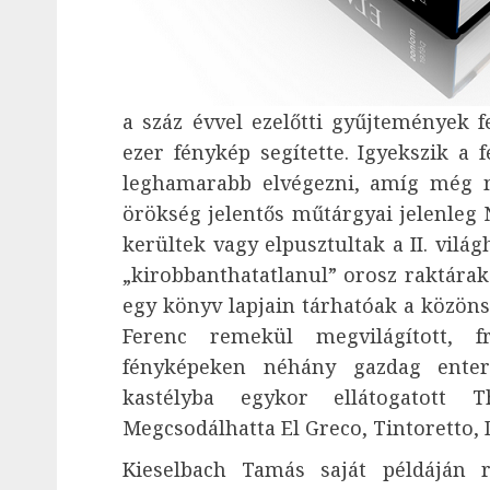
a száz évvel ezelőtti gyűjtemények f
ezer fénykép segítette. Igyekszik a fe
leghamarabb elvégezni, amíg még m
örökség jelentős műtárgyai jelenle
kerültek vagy elpusztultak a II. vil
„kirobbanthatatlanul” orosz raktára
egy könyv lapjain tárhatóak a közönsé
Ferenc remekül megvilágított, f
fényképeken néhány gazdag enter
kastélyba egykor ellátogatott
Megcsodálhatta El Greco, Tintoretto,
Kieselbach Tamás saját példáján