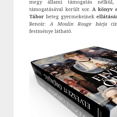
megy állami támogatás nélkül,
támogatásával került sor.
A könyv 
Tábor
beteg gyermekeinek
ellátásá
Renoir:
A Moulin Rouge bárja
cí
festménye látható.