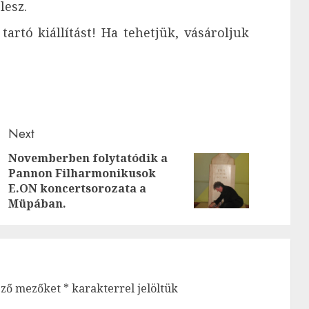
lesz.
rtó kiállítást! Ha tehetjük, vásároljuk
Next
Novemberben folytatódik a
Previous
Pannon Filharmonikusok
Next
E.ON koncertsorozata a
post:
post:
Müpában.
ező mezőket
*
karakterrel jelöltük