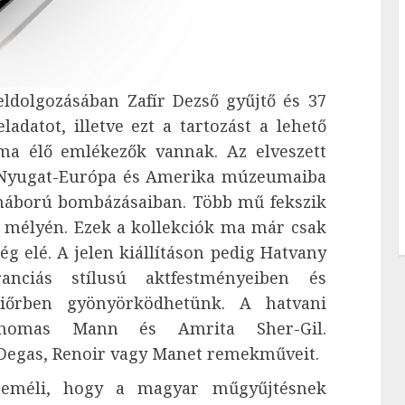
eldolgozásában Zafír Dezső gyűjtő és 37
ladatot, illetve ezt a tartozást a lehető
a élő emlékezők vannak. Az elveszett
g Nyugat-Európa és Amerika múzeumaiba
ágháború bombázásaiban. Több mű fekszik
k mélyén. Ezek a kollekciók ma már csak
g elé. A jelen kiállításon pedig Hatvany
ranciás stílusú aktfestményeiben és
iőrben gyönyörködhetünk. A hatvani
 Thomas Mann és Amrita Sher-Gil.
 Degas, Renoir vagy Manet remekműveit.
 reméli, hogy a magyar műgyűjtésnek