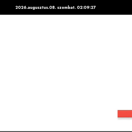
Skip
2026.augusztus.08. szombat.
02:09:28
to
content