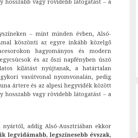
 hosszabb vagy rövidebb látogatást – a
yszíneken – mint minden évben, Alsó-
mmal köszönti az egyre inkább közelgő
pincesorokon hagyományos és modern
hegycsúcsok és az őszi napfényben úszó
tos kilátást nyújtanak, a határtalan
egykori vasútvonal nyomvonalán, pedig
Duna ártere és az alpesi hegyvidék között
 hosszabb vagy rövidebb látogatást – a
 nyártól, addig Alsó-Ausztriában ekkor
ik legvidámabb, legszínesebb évszak,