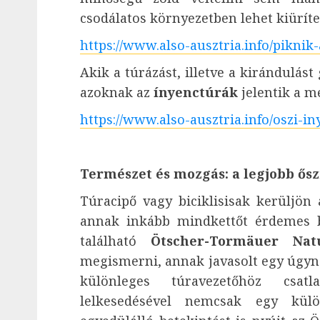
csodálatos környezetben lehet kiüríten
https://www.also-ausztria.info/piknik
Akik a túrázást, illetve a kirándulás
azoknak az
ínyenctúrák
jelentik a m
https://www.also-ausztria.info/oszi-i
Természet és mozgás: a legjobb ősz
Túracipő vagy biciklisisak kerüljön
annak inkább mindkettőt érdemes b
található
Ötscher-Tormäuer Nat
megismerni, annak javasolt egy úgyne
különleges túravezetőhöz csatl
lelkesedésével nemcsak egy külö