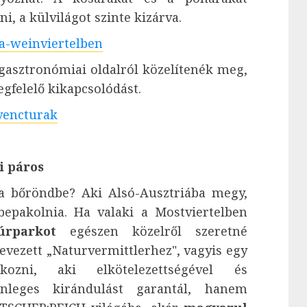
i, a külvilágot szinte kizárva.
-a-weinviertelben
t gasztronómiai oldalról közelítenék meg,
egfelelő kikapcsolódást.
nyencturak
i páros
 a bőröndbe? Aki Alsó-Ausztriába megy,
epakolnia. Ha valaki a Mostviertelben
úrparkot
egészen közelről szeretné
vezett „Naturvermittlerhez", vagyis egy
akozni, aki elkötelezettségével és
nleges kirándulást garantál, hanem