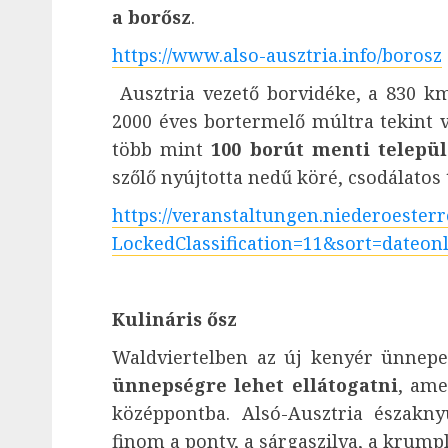
a borősz
.
https://www.also-ausztria.info/borosz
Ausztria vezető borvidéke, a 830 k
2000 éves bortermelő múltra tekint v
több mint
100 borút menti telepü
szőlő nyújtotta nedű köré, csodálatos
https://veranstaltungen.niederoesterr
LockedClassification=11&sort=dateon
Kulináris ősz
Waldviertelben az új kenyér ünnep
ünnepségre lehet ellátogatni
, ame
középpontba. Alsó-Ausztria északny
finom a ponty, a sárgaszilva, a krumpl