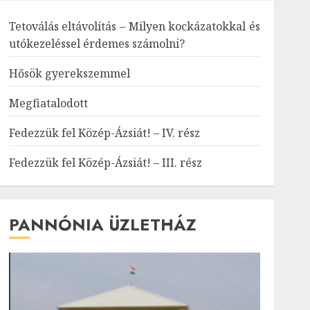
Tetoválás eltávolítás – Milyen kockázatokkal és
utókezeléssel érdemes számolni?
Hősök gyerekszemmel
Megfiatalodott
Fedezzük fel Közép-Ázsiát! – IV. rész
Fedezzük fel Közép-Ázsiát! – III. rész
PANNÓNIA ÜZLETHÁZ