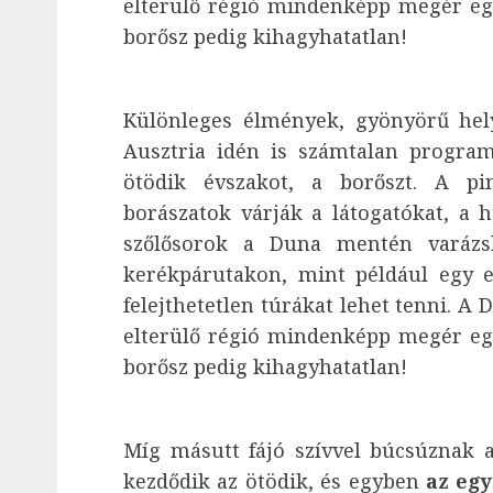
elterülő régió mindenképp megér egy
borősz pedig kihagyhatatlan!
Különleges élmények, gyönyörű hel
Ausztria idén is számtalan progra
ötödik évszakot, a borőszt. A 
borászatok várják a látogatókat, a 
szőlősorok a Duna mentén varázsla
kerékpárutakon, mint például egy 
felejthetetlen túrákat lehet tenni. A 
elterülő régió mindenképp megér egy
borősz pedig kihagyhatatlan!
Míg másutt fájó szívvel búcsúznak a
kezdődik az ötödik, és egyben
az egy