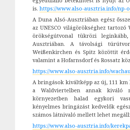
egyedülálló betekintést is nyújt az
is.
https://www.also-ausztria.info/np-
A Duna Alsó-Ausztriában egész őssze
az UNESCO világörökséghez tartozó 
örökségútvonal tükrözi leginkáb
Ausztriában. A távolsági túrútv
Weißenkirchen és Spitz közöttit érd
valamint a Hofarnsdorf és Rossatz közö
https://www.also-ausztria.info/wacha
A bringások kiváltképp az új, 111 km
a Waldviertelben annak kiváló m
környezetben halad egykori va
kényelmes bringázást kedvelők egés
számos látnivaló mellett lehet megálln
https://www.also-ausztria.info/kerek