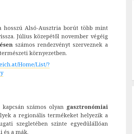
m hosszú Alsó-Ausztria borút több mint
issza. Július közepétől november végéig
lésen
számos rendezvényt szerveznek a
 természeti környezetben.
eich.at/Home/List/?
ly
e kapcsán számos olyan
gasztronómiai
lyek a regionális termékeket helyezik a
ugati szegletében szinte egyedülállóan
i és a mák.