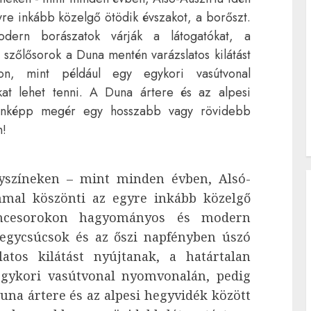
re inkább közelgő ötödik évszakot, a borőszt.
ern borászatok várják a látogatókat, a
szőlősorok a Duna mentén varázslatos kilátást
kon, mint például egy egykori vasútvonal
ákat lehet tenni. A Duna ártere és az alpesi
denképp megér egy hosszabb vagy rövidebb
n!
yszíneken – mint minden évben, Alsó-
mmal köszönti az egyre inkább közelgő
pincesorokon hagyományos és modern
hegycsúcsok és az őszi napfényben úszó
tos kilátást nyújtanak, a határtalan
egykori vasútvonal nyomvonalán, pedig
Duna ártere és az alpesi hegyvidék között