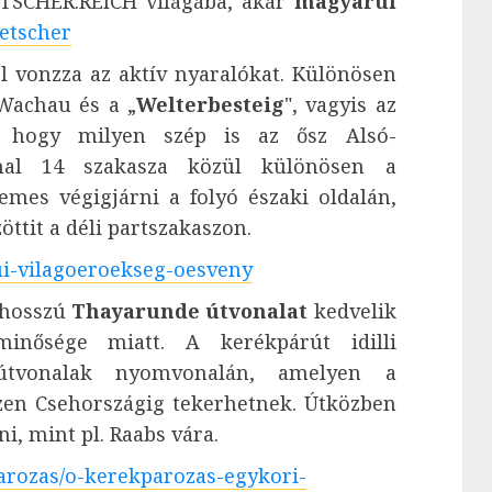
 ÖTSCHER:REICH világába, akár
magyarul
oetscher
l vonzza az aktív nyaralókat. Különösen
Wachau és a „
Welterbesteig
", vagyis az
b, hogy milyen szép is az ősz Alsó-
onal 14 szakasza közül különösen a
emes végigjárni a folyó északi oldalán,
ttit a déli partszakaszon.
ui-vilagoeroekseg-oesveny
 hosszú
Thayarunde útvonalat
kedvelik
inősége miatt. A kerékpárút idilli
sútvonalak nyomvonalán, amelyen a
zen Csehországig tekerhetnek. Útközben
i, mint pl. Raabs vára.
parozas/o-kerekparozas-egykori-