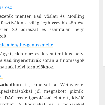
is-osz
zvezeték mentén Bad Vöslau és Mödling
fesztiválon a világ leghosszabb söntése
teren 80 borászat és számtalan helyi
eit.
ld.at/en/the-genussmeile
ágyat, akkor az csakis autentikus helyi
és vad ínyenctúrák
során a finomságok
lhatnak helyi termelőkhöz.
se
zabadban
is, amelyet a Weinviertel
specialitásokkal jól megrakott piknik-
 DAC eredetigazolással ellátott, kiváló
nyozhat. A kosarakat és a poharakat