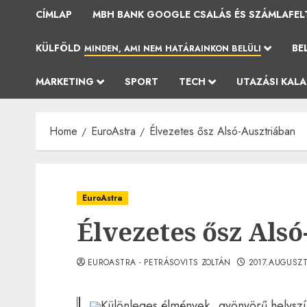
CÍMLAP
MBH BANK GOOGLE CSALÁS ÉS SZÁMLAFEL
KÜLFÖLD
BE
MINDEN, AMI NEM HATÁRAINKON BELÜLI
MARKETING
SPORT
TECH
UTAZÁSI KAL
Home
EuroAstra
Élvezetes ősz Alsó-Ausztriában
EuroAstra
Élvezetes ősz Als
EUROASTRA - PETRÁSOVITS ZOLTÁN
2017.AUGUSZT
Különleges élmények, gyönyörű helyszí