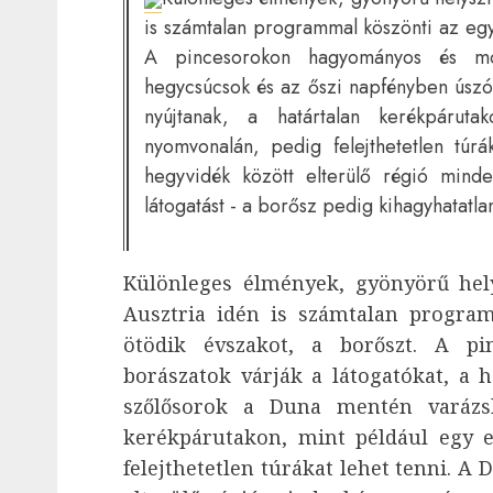
is számtalan programmal köszönti az egy
A pincesorokon hagyományos és mod
hegycsúcsok és az őszi napfényben úszó 
nyújtanak, a határtalan kerékpáruta
nyomvonalán, pedig felejthetetlen túr
hegyvidék között elterülő régió min
látogatást - a borősz pedig kihagyhatatla
Különleges élmények, gyönyörű hel
Ausztria idén is számtalan progra
ötödik évszakot, a borőszt. A 
borászatok várják a látogatókat, a 
szőlősorok a Duna mentén varázsla
kerékpárutakon, mint például egy 
felejthetetlen túrákat lehet tenni. A 