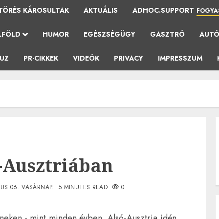
TÖRÉS KÁROSULTAK
AKTUÁLIS
ADHOC.SUPPORT
FOGYA
LFÖLD
HUMOR
EGÉSZSÉGÜGY
GASZTRÓ
AUT
AUZ
PR-CIKKEK
VIDEÓK
PRIVACY
IMPRESSZUM
ó-Ausztriában
US.06. VASÁRNAP.
5 MINUTES READ
0
neken - mint minden évben, Alsó-Ausztria idén