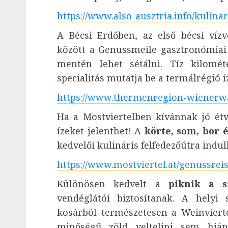
https://www.also-ausztria.info/kulinar
A Bécsi Erdőben, az első bécsi ví
között a Genussmeile gasztronómiai 
mentén lehet sétálni. Tíz kilomé
specialitás mutatja be a termálrégió íz
https://www.thermenregion-wienerwa
Ha a Mostviertelben kívánnak jó étv
ízeket jelenthet! A
körte, som, bor 
kedvelői kulináris felfedezőútra indu
https://www.mostviertel.at/genussrei
Különösen kedvelt a
piknik a s
vendéglátói biztosítanak. A helyi 
kosárból természetesen a Weinviertel
minőségű zöld veltelini sem hiá