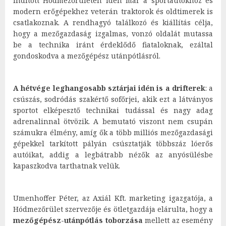
indított Hódmezőrületen idén már a sportautókhoz és
modern erőgépekhez veterán traktorok és oldtimerek is
csatlakoznak. A rendhagyó találkozó és kiállítás célja,
hogy a mezőgazdaság izgalmas, vonzó oldalát mutassa
be a technika iránt érdeklődő fiataloknak, ezáltal
gondoskodva a mezőgépész utánpótlásról.
A hétvége leghangosabb sztárjai idén is a drifterek
: a
csúszás, sodródás szakértő sofőrjei, akik ezt a látványos
sportot elképesztő technikai tudással és nagy adag
adrenalinnal ötvözik. A bemutató viszont nem csupán
számukra élmény, amíg ők a több milliós mezőgazdasági
gépekkel tarkított pályán csúsztatják többszáz lóerős
autóikat, addig a legbátrabb nézők az anyósülésbe
kapaszkodva tarthatnak velük.
Umenhoffer Péter, az Axiál Kft. marketing igazgatója, a
Hódmezőrület szervezője és ötletgazdája elárulta, hogy a
mezőgépész-utánpótlás toborzása
mellett az esemény