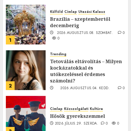
Külföld
Címlap
Utazási Kalauz
Brazília – szeptembertől
decemberig
2026.AUGUSZTUS.08. SZOMBAT.
0
0
1
Trending
Tetoválás eltávolítás – Milyen
kockázatokkal és
utókezeléssel érdemes
számolni?
2
2026.AUGUSZTUS.04. KEDD.
0
0
Címlap
Közszolgálati
Kultúra
Hősök gyerekszemmel
2026.JÚLIUS.29. SZERDA.
0
0