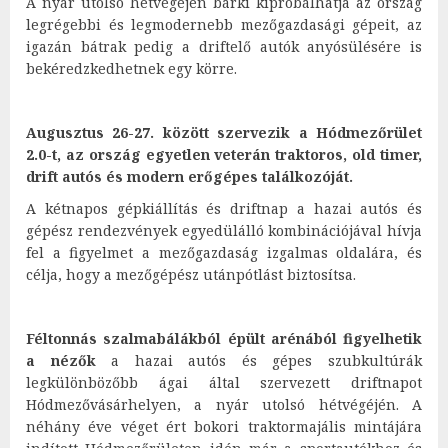
A nyár utolsó hétvégéjén bárki kipróbálhatja az ország
legrégebbi és legmodernebb mezőgazdasági gépeit, az
igazán bátrak pedig a driftelő autók anyósülésére is
bekéredzkedhetnek egy körre.
Augusztus 26-27. között szervezik a Hódmezőrület
2.0-t, az ország egyetlen veterán traktoros, old timer,
drift autós és modern erőgépes találkozóját.
A kétnapos gépkiállítás és driftnap a hazai autós és
gépész rendezvények egyedülálló kombinációjával hívja
fel a figyelmet a mezőgazdaság izgalmas oldalára, és
célja, hogy a mezőgépész utánpótlást biztosítsa.
Féltonnás szalmabálákból épült arénából figyelhetik
a nézők
a hazai autós és gépes szubkultúrák
legkülönbözőbb ágai által szervezett driftnapot
Hódmezővásárhelyen, a nyár utolsó hétvégéjén. A
néhány éve véget ért bokori traktormajális mintájára