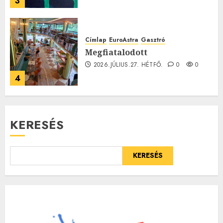
3
Címlap
EuroAstra
Gasztró
Megfiatalodott
2026.JÚLIUS.27. HÉTFŐ.
0
0
4
KERESÉS
KERESÉS