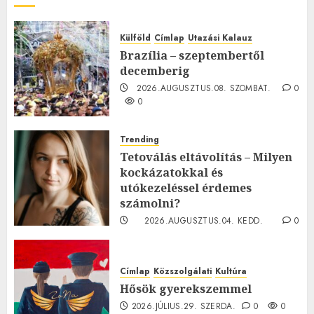
Külföld
Címlap
Utazási Kalauz
Brazília – szeptembertől
decemberig
2026.AUGUSZTUS.08. SZOMBAT.
0
0
Trending
Tetoválás eltávolítás – Milyen
kockázatokkal és
utókezeléssel érdemes
számolni?
2026.AUGUSZTUS.04. KEDD.
0
0
Címlap
Közszolgálati
Kultúra
Hősök gyerekszemmel
2026.JÚLIUS.29. SZERDA.
0
0