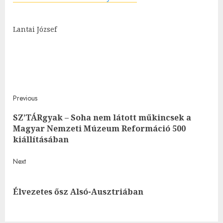
Lantai József
Post
Previous
SZ’TÁRgyak – Soha nem látott műkincsek a
navigation
Pre
Magyar Nemzeti Múzeum Reformáció 500
post
kiállításában
Next
Next
Élvezetes ősz Alsó-Ausztriában
post: