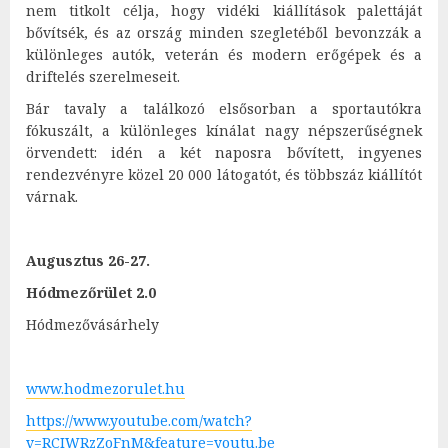
nem titkolt célja, hogy vidéki kiállítások palettáját
bővítsék, és az ország minden szegletéből bevonzzák a
különleges autók, veterán és modern erőgépek és a
driftelés szerelmeseit.
Bár tavaly a találkozó elsősorban a sportautókra
fókuszált, a különleges kínálat nagy népszerűségnek
örvendett: idén a két naposra bővített, ingyenes
rendezvényre közel 20 000 látogatót, és többszáz kiállítót
várnak.
Augusztus 26-27.
Hódmezőrület 2.0
Hódmezővásárhely
www.hodmezorulet.hu
https://www.youtube.com/watch?
v=RCIWRzZoFnM&feature=youtu.be