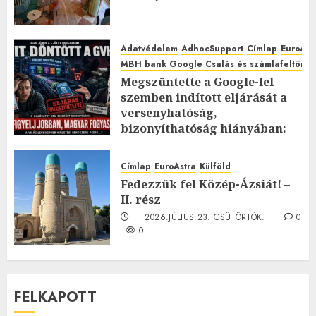
Adatvédelem
AdhocSupport
Címlap
EuroAst
MBH bank Google Csalás és számlafeltörés 
Megszüntette a Google-lel
szemben indított eljárását a
versenyhatóság,
bizonyíthatóság hiányában:
TE mit gondolsz erről?
2026.JÚLIUS.23. CSÜTÖRTÖK.
0
Címlap
EuroAstra
Külföld
0
Fedezzük fel Közép-Ázsiát! –
II. rész
2026.JÚLIUS.23. CSÜTÖRTÖK.
0
0
FELKAPOTT