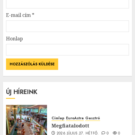
E-mail cím
*
Honlap
ÚJ HÍREINK
Címlap
EuroAstra
Gasztró
Megfiatalodott
2026.JÚLIUS.27. HÉTFŐ.
0
0