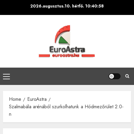
Skip
2026.augusztus.10. hétfő.
10:40:59
to
content
Primary
Menu
Home
EuroAstra
Szalmabála arénából szurkolhatunk a Hódmezőrület 2.0-
n