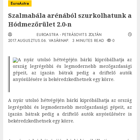
EuroAstra
Szalmabála arénából szurkolhatunk a
Hódmezőrület 2.0-n
EUROASTRA - PETRÁSOVITS ZOLTÁN
2017.AUGUSZTUS.06. VASÁRNAP.
3 MINUTES READ
0
A nyár utolsó hétvégéjén bárki kipróbálhatja az
ország legrégebbi és legmodernebb mezőgazdasági
gépeit, az igazán bátrak pedig a driftelő autók
anyósülésére is bekéredzkedhetnek egy körre.
A nyár utolsó hétvégéjén bárki kipróbálhatja az ország
legrégebbi és legmodernebb mezőgazdasági gépeit, az
igazán bátrak pedig a driftelő autók anyósülésére is
bekéredzkedhetnek egy körre.