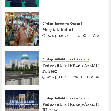
Címlap
EuroAstra
Gasztró
Megfiatalodott
2026.JÚLIUS.27. HÉTFŐ.
0
0
Címlap
Külföld
Utazási Kalauz
Fedezzük fel Közép-Ázsiát! –
IV. rész
2026.JÚLIUS.25. SZOMBAT.
0
0
Címlap
Külföld
Utazási Kalauz
Fedezzük fel Közép-Ázsiát! –
III. rész