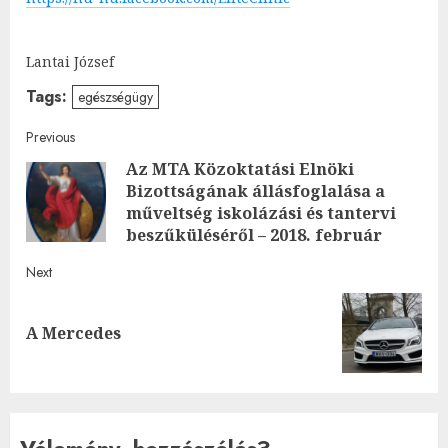
Lantai József
Tags:
egészségügy
Post
Previous
Az MTA Közoktatási Elnöki
navigation
Bizottságának állásfoglalása a
Pre
műveltség iskolázási és tantervi
post
beszűküléséről – 2018. február
Next
Next
A Mercedes
post:
Vélemény, hozzászólás?