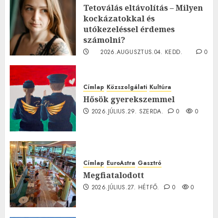
Tetoválás eltávolítás – Milyen
kockázatokkal és
utókezeléssel érdemes
számolni?
2026.AUGUSZTUS.04. KEDD.
0
0
Címlap
Közszolgálati
Kultúra
Hősök gyerekszemmel
2026.JÚLIUS.29. SZERDA.
0
0
Címlap
EuroAstra
Gasztró
Megfiatalodott
2026.JÚLIUS.27. HÉTFŐ.
0
0