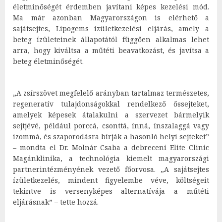
életminőségét érdemben javítani képes kezelési mód.
Ma már azonban Magyarországon is elérhető a
sajátsejtes, Lipogems ízületkezelési eljárás, amely a
beteg ízületeinek állapotától függően alkalmas lehet
arra, hogy kiváltsa a műtéti beavatkozást, és javítsa a
beteg életminőségét.
„A zsírszövet megfelelő arányban tartalmaz természetes,
regeneratív tulajdonságokkal rendelkező őssejteket,
amelyek képesek átalakulni a szervezet bármelyik
sejtjévé, például porccá, csonttá, ínná, ínszalaggá vagy
izommá, és szaporodásra bírják a hasonló helyi sejteket”
– mondta el Dr. Molnár Csaba a debreceni Elite Clinic
Magánklinika, a technológia kiemelt magyarországi
partnerintézményének vezető főorvosa. „A sajátsejtes
ízületkezelés, mindent figyelembe véve, költségeit
tekintve is versenyképes alternatívája a műtéti
eljárásnak” – tette hozzá.