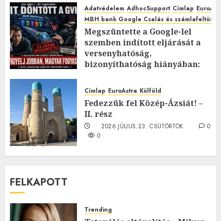
Adatvédelem
AdhocSupport
Címlap
EuroAst
MBH bank Google Csalás és számlafeltörés 
Megszüntette a Google-lel
szemben indított eljárását a
versenyhatóság,
bizonyíthatóság hiányában:
TE mit gondolsz erről?
2026.JÚLIUS.23. CSÜTÖRTÖK.
0
Címlap
EuroAstra
Külföld
0
Fedezzük fel Közép-Ázsiát! –
II. rész
2026.JÚLIUS.23. CSÜTÖRTÖK.
0
0
FELKAPOTT
Trending