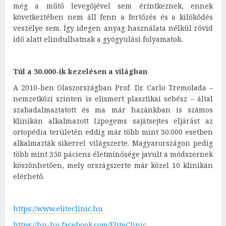
még a műtő levegőjével sem érintkeznek, ennek
következtében nem áll fenn a fertőzés és a kilökődés
veszélye sem. Így idegen anyag használata nélkül rövid
idő alatt elindulhatnak a gyógyulási folyamatok.
Túl a 30.000-ik kezelésen a világban
A 2010-ben Olaszországban Prof. Dr. Carlo Tremolada –
nemzetközi szinten is elismert plasztikai sebész – által
szabadalmaztatott és ma már hazánkban is számos
klinikán alkalmazott Lipogems sajátsejtes eljárást az
ortopédia területén eddig már több mint 30.000 esetben
alkalmazták sikerrel világszerte. Magyarországon pedig
több mint 350 páciens életminősége javult a módszernek
köszönhetően, mely országszerte már közel 10 klinikán
elérhető.
https://www.eliteclinic.hu
https://hu-hu.facebook.com/EliteClinic