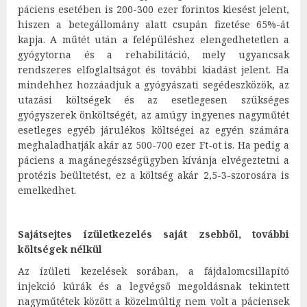
páciens esetében is 200-300 ezer forintos kiesést jelent,
hiszen a betegállomány alatt csupán fizetése 65%-át
kapja. A műtét után a felépüléshez elengedhetetlen a
gyógytorna és a rehabilitáció, mely ugyancsak
rendszeres elfoglaltságot és további kiadást jelent. Ha
mindehhez hozzáadjuk a gyógyászati segédeszközök, az
utazási költségek és az esetlegesen szükséges
gyógyszerek önköltségét, az amúgy ingyenes nagyműtét
esetleges egyéb járulékos költségei az egyén számára
meghaladhatják akár az 500-700 ezer Ft-ot is. Ha pedig a
páciens a magánegészségügyben kívánja elvégeztetni a
protézis beültetést, ez a költség akár 2,5-3-szorosára is
emelkedhet.
Sajátsejtes ízületkezelés saját zsebből, további
költségek nélkül
Az ízületi kezelések sorában, a fájdalomcsillapító
injekció kúrák és a legvégső megoldásnak tekintett
nagyműtétek között a közelmúltig nem volt a páciensek