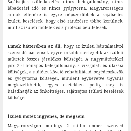
Sajátsejtes ízületkezelés: nincs betegállomány, nincs
lábadozási idő és nincs gyógytorna. Magyarországon
annak ellenére is egyre népszerűbbek a sajátsejtes
ízületi kezelések, hogy első ránézésre többe kerülnek,
mint az ízületi műtétek és a protézis beültetések.
Ennek hátterében az áll,
hogy az ízületi bántalmaktól
szenvedő páciensek egyre inkább mérlegelik az ízületi
műtétek összes járulékos költségét. A nagyműtétekkel
járó 3-6 hónapos betegállomány, a vizsgálati és utazási
költségek, a műtétet követő rehabilitáció, segédeszközök
és gyógytorna költségei, mindent egybevetve ugyanis
megközelíthetik, egyes esetekben pedig meg is
haladhatják az önköltséges, sajátsejtes ízületi kezelések
költségét.
Ízületi műtét: ingyenes, de mégsem
Magyarországon mintegy 2 millió ember szenved