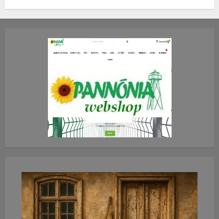
TE mit gondolsz erről?
2026.JÚLIUS.23. CSÜTÖRTÖK.
0
0