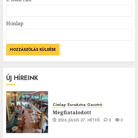
Honlap
ÚJ HÍREINK
Címlap
EuroAstra
Gasztró
Megfiatalodott
2026.JÚLIUS.27. HÉTFŐ.
0
0