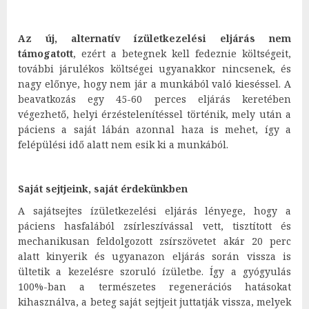
Az új, alternatív ízületkezelési eljárás nem
támogatott
, ezért a betegnek kell fedeznie költségeit,
további járulékos költségei ugyanakkor nincsenek, és
nagy előnye, hogy nem jár a munkából való kieséssel. A
beavatkozás egy 45-60 perces eljárás keretében
végezhető, helyi érzéstelenítéssel történik, mely után a
páciens a saját lábán azonnal haza is mehet, így a
felépülési idő alatt nem esik ki a munkából.
Saját sejtjeink, saját érdekünkben
A sajátsejtes ízületkezelési eljárás lényege, hogy a
páciens hasfalából zsírleszívással vett, tisztított és
mechanikusan feldolgozott zsírszövetet akár 20 perc
alatt kinyerik és ugyanazon eljárás során vissza is
ültetik a kezelésre szoruló ízületbe. Így a gyógyulás
100%-ban a természetes regenerációs hatásokat
kihasználva, a beteg saját sejtjeit juttatják vissza, melyek