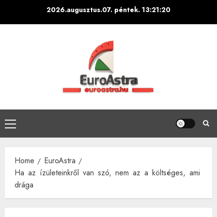
Skip
2026.augusztus.07. péntek.
13:21:22
to
content
Primary
Menu
Home
EuroAstra
Ha az ízületeinkről van szó, nem az a költséges, ami
drága