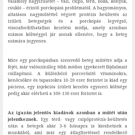
valamely nagyízületet – váll, csípő, térd, boka, könyök,
csukló – érintő porckopási problémától. A hagyományos,
altatásos nagyműtéttel végzett protézis beültetés az
ízületi betegségek és a porckopás legvégső,
visszafordíthatatlan kezelési módja, amely azonban
számos költséggel jár annak ellenére, hogy a beteg
számára ingyenes.
Mire egy porckopásban szenvedő beteg műtétre adja a
fejét, már valószínűleg több módon igyekezett fájdalmait
csillapítani. A különböző porcerősítő vitaminokra,
kenőcsökre és tapaszokra 10-20 ezer forintot is kiad egy
páciens, egy injekciós ízületi kezelés egyszeri költsége
pedig akár elérheti a 100-150 ezer forintot is.
Az igazán jelentős kiadások azonban a műtét után
jelentkeznek.
Egy térd- vagy csípőprotézis-beültetés
után a betegek akár 3-6 hónapra is kieshetnek a
munkából, ami már egy átlagfizetéssel rendelkező