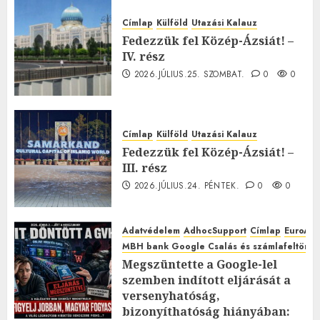
Címlap
Külföld
Utazási Kalauz
Fedezzük fel Közép-Ázsiát! –
IV. rész
2026.JÚLIUS.25. SZOMBAT.
0
0
Címlap
Külföld
Utazási Kalauz
Fedezzük fel Közép-Ázsiát! –
III. rész
2026.JÚLIUS.24. PÉNTEK.
0
0
Adatvédelem
AdhocSupport
Címlap
EuroAst
MBH bank Google Csalás és számlafeltörés 
Megszüntette a Google-lel
szemben indított eljárását a
versenyhatóság,
bizonyíthatóság hiányában: