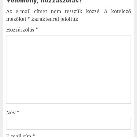
Az e-mail címet nem tesszük közzé.
A kötelező
mezőket
*
karakterrel jelöltük
Hozzászólás
*
Név
*
E-mail cím
*