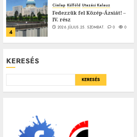
Címlap
Külföld
Utazási Kalauz
Fedezzük fel Közép-Ázsiát! –
IV. rész
2026.JÚLIUS.25. SZOMBAT.
0
0
4
KERESÉS
KERESÉS