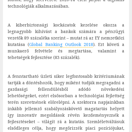
technológiák alkalmazásában.
A kiberbiztonsági kockázatok kezelése okozza a
legnagyobb kihívást a bankok számára a pénzügyi
vezetők 89 százaléka szerint – mutat rá az EY nemzetközi
kutatása (
Global Banking Outlook 2018
). Ezt követi a
munkaerő felvétele és megtartása, valamint a
tehetségek fejlesztése (83 százalék).
A fenntartható üzleti siker legfontosabb kritériumának
tartják a döntéshozók, hogy miként tudják megragadni a
gazdasági fellendülésből adódó növekedési
lehetőségeket, ezért elsősorban a technológiai fejlettség
terén szeretnének előrelépni. A szektorra napjainkban
inkább jellemző szabályozáskövető magatartás helyett
így innovatív megoldások révén kezdeményeznék a
fejlesztéseket – világít rá a kutatás. Szemléletváltásuk
elsődleges célja, hogy megőrizzék piaci pozíciójukat,