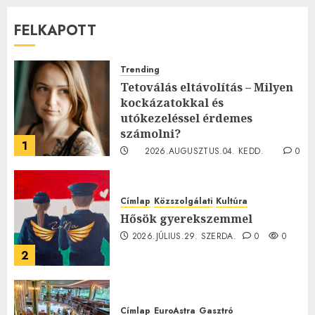
FELKAPOTT
Trending
Tetoválás eltávolítás – Milyen
kockázatokkal és
utókezeléssel érdemes
számolni?
1
2026.AUGUSZTUS.04. KEDD.
0
0
Címlap
Közszolgálati
Kultúra
Hősök gyerekszemmel
2026.JÚLIUS.29. SZERDA.
0
0
2
Címlap
EuroAstra
Gasztró