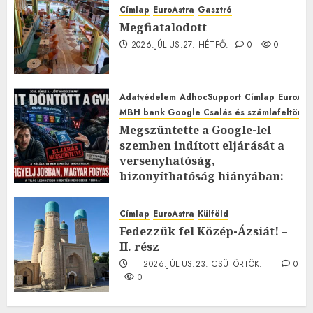
Címlap
EuroAstra
Gasztró
Megfiatalodott
2026.JÚLIUS.27. HÉTFŐ.
0
0
Adatvédelem
AdhocSupport
Címlap
EuroAst
MBH bank Google Csalás és számlafeltörés 
Megszüntette a Google-lel
szemben indított eljárását a
versenyhatóság,
bizonyíthatóság hiányában:
TE mit gondolsz erről?
2026.JÚLIUS.23. CSÜTÖRTÖK.
0
Címlap
EuroAstra
Külföld
0
Fedezzük fel Közép-Ázsiát! –
II. rész
2026.JÚLIUS.23. CSÜTÖRTÖK.
0
0