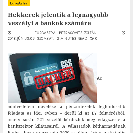
EuroAstra
Hekkerek jelentik a legnagyobb
veszélyt a bankok számára
EUROASTRA - PETRÁSOVITS ZOLTÁN
2018.JÚNIUS.09. SZOMBAT.
2 MINUTES READ
0
Az
adatvédelem növelése a pénzintézetek legfontosabb
feladata az idei évben – derül ki az EY felmérésből,
amely során 221 vezetőt kérdeztek meg világszerte a
bankszektor kilátásairól. A válaszadók kétharmadának
fontos, hogy szervezete 2020-ra élen járjon a digitális