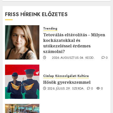
FRISS HÍREINK ELŐZETES
Trending
Tetoválás eltávolítás – Milyen
kockázatokkal és
utókezeléssel érdemes
számolni?
2026.AUGUSZTUS.04. KEDD.
0
0
Címlap
Közszolgálati
Kultúra
Hősök gyerekszemmel
2026.JÚLIUS.29. SZERDA.
0
0