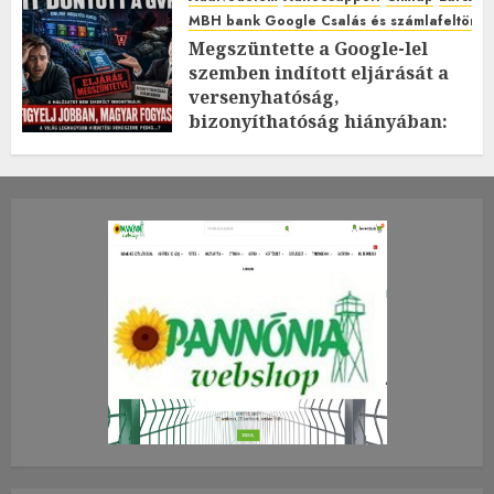
MBH bank Google Csalás és számlafeltörés 
Megszüntette a Google-lel
szemben indított eljárását a
versenyhatóság,
bizonyíthatóság hiányában:
TE mit gondolsz erről?
2026.JÚLIUS.23. CSÜTÖRTÖK.
0
0