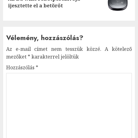
Next
ijesztette el a betörőt
post:
Vélemény, hozzászólás?
Az e-mail címet nem tesszük közzé.
A kötelező
mezőket
*
karakterrel jelöltük
Hozzászólás
*