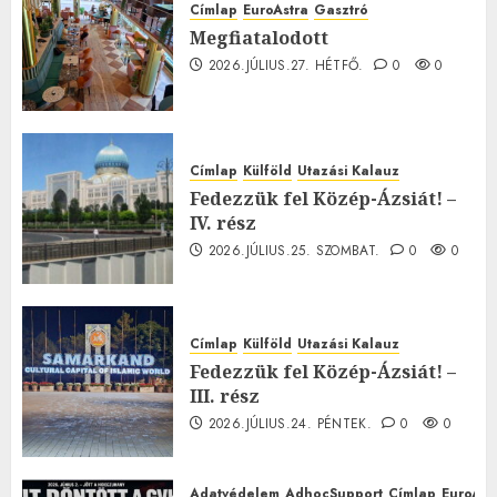
Címlap
EuroAstra
Gasztró
Megfiatalodott
2026.JÚLIUS.27. HÉTFŐ.
0
0
Címlap
Külföld
Utazási Kalauz
Fedezzük fel Közép-Ázsiát! –
IV. rész
2026.JÚLIUS.25. SZOMBAT.
0
0
Címlap
Külföld
Utazási Kalauz
Fedezzük fel Közép-Ázsiát! –
III. rész
2026.JÚLIUS.24. PÉNTEK.
0
0
Adatvédelem
AdhocSupport
Címlap
EuroAst