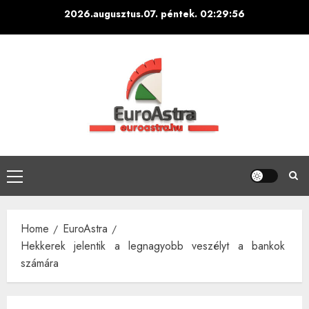
Skip
2026.augusztus.07. péntek.
02:29:56
to
content
Primary
Menu
Home
EuroAstra
Hekkerek jelentik a legnagyobb veszélyt a bankok
számára