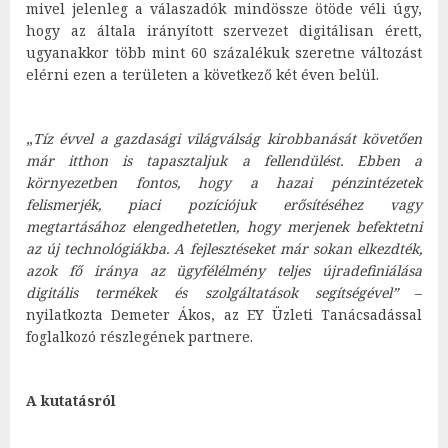
mivel jelenleg a válaszadók mindössze ötöde véli úgy,
hogy az általa irányított szervezet digitálisan érett,
ugyanakkor több mint 60 százalékuk szeretne változást
elérni ezen a területen a következő két éven belül.
„
Tíz évvel a gazdasági világválság kirobbanását követően
már itthon is tapasztaljuk a fellendülést. Ebben a
környezetben fontos, hogy a hazai pénzintézetek
felismerjék, piaci pozíciójuk erősítéséhez vagy
megtartásához elengedhetetlen, hogy merjenek befektetni
az új technológiákba. A fejlesztéseket már sokan elkezdték,
azok fő iránya az ügyfélélmény teljes újradefiniálása
digitális termékek és szolgáltatások segítségével”
–
nyilatkozta Demeter Ákos, az EY Üzleti Tanácsadással
foglalkozó részlegének partnere.
A kutatásról