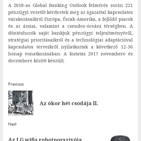
A 2018-as Global Banking Outlook felmérés során 221
pénzügyi vezetőt kérdeztek meg az ágazattal kapcsolatos
várakozásaikról Európa, Észak-Amerika, a fejlődő piacok
és az ázsiai, valamint a csendes-óceáni térségben. A
döntéshozók saját bankjuk pénzügyi teljesítményéről,
stratégiai prioritásaikról és a technológiai adaptációval
kapcsolatos terveikről nyilatkoztak a következő 12-36
hónap vonatkozásában. A kutatás 2017 novembere és
decembere között készült.
Post
Previous
navigation
Pre
Az ókor hét csodája II.
post
Next
Az LG wifis robotporszívója