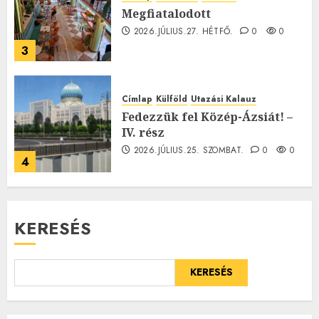
Megfiatalodott
2026.JÚLIUS.27. HÉTFŐ.
0
0
3
Címlap
Külföld
Utazási Kalauz
Fedezzük fel Közép-Ázsiát! –
IV. rész
2026.JÚLIUS.25. SZOMBAT.
0
0
4
KERESÉS
KERESÉS