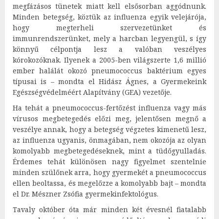
megfázásos tünetek miatt kell elsősorban aggódnunk.
Minden betegség, köztük az influenza egyik velejárója,
hogy megterheli szervezetünket és
immunrendszerünket, mely a harcban legyengül, s így
könnyű célpontja lesz a valóban veszélyes
kórokozóknak. Ilyenek a 2005-ben világszerte 1,6 millió
ember halálát okozó pneumococcus baktérium egyes
típusai is – mondta el Hidász Ágnes, a Gyermekeink
Egészségvédelméért Alapítvány (GEA) vezetője.
Ha tehát a pneumococcus-fertőzést influenza vagy más
vírusos megbetegedés előzi meg, jelentősen megnő a
veszélye annak, hogy a betegség végzetes kimenetű lesz,
az influenza ugyanis, önmagában, nem okozója az olyan
komolyabb megbetegedéseknek, mint a tüdőgyulladás.
Érdemes tehát különösen nagy figyelmet szentelnie
minden szülőnek arra, hogy gyermekét a pneumococcus
ellen beoltassa, és megelőzze a komolyabb bajt – mondta
el Dr. Mészner Zsófia gyermekinfektológus.
Tavaly október óta már minden két évesnél fiatalabb