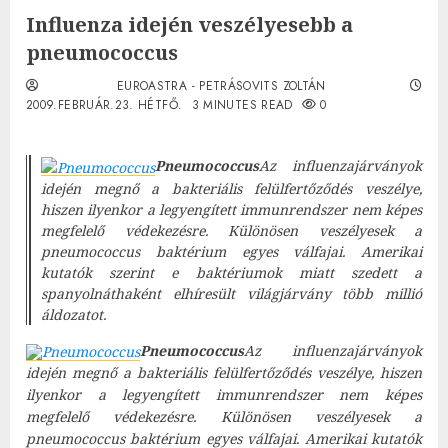
Influenza idején veszélyesebb a
pneumococcus
EUROASTRA - PETRÁSOVITS ZOLTÁN
2009.FEBRUÁR.23. HÉTFŐ.
3 MINUTES READ
0
Pneumococcus
Az influenzajárványok
idején megnő a bakteriális felülfertőződés veszélye,
hiszen ilyenkor a legyengített immunrendszer nem képes
megfelelő védekezésre. Különösen veszélyesek a
pneumococcus baktérium egyes válfajai. Amerikai
kutatók szerint e baktériumok miatt szedett a
spanyolnáthaként elhíresült világjárvány több millió
áldozatot.
Pneumococcus
Az influenzajárványok
idején megnő a bakteriális felülfertőződés veszélye, hiszen
ilyenkor a legyengített immunrendszer nem képes
megfelelő védekezésre. Különösen veszélyesek a
pneumococcus baktérium egyes válfajai. Amerikai kutatók