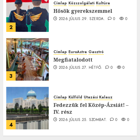
Címlap
Közszolgálati
Kultúra
Hősök gyerekszemmel
2026.JÚLIUS.29. SZERDA.
0
0
2
Címlap
EuroAstra
Gasztró
Megfiatalodott
2026.JÚLIUS.27. HÉTFŐ.
0
0
3
Címlap
Külföld
Utazási Kalauz
Fedezzük fel Közép-Ázsiát! –
IV. rész
2026.JÚLIUS.25. SZOMBAT.
0
0
4