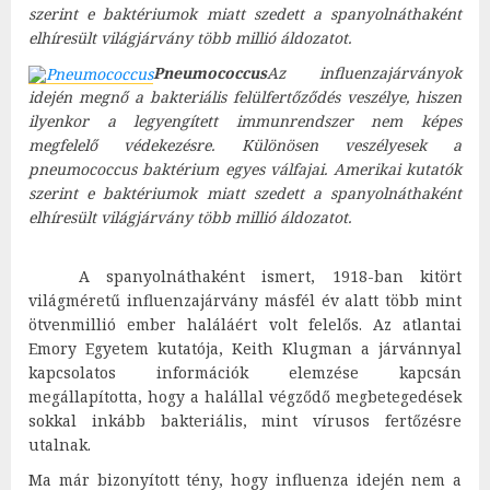
szerint e baktériumok miatt szedett a spanyolnáthaként
elhíresült világjárvány több millió áldozatot.
Pneumococcus
Az influenzajárványok
idején megnő a bakteriális felülfertőződés veszélye, hiszen
ilyenkor a legyengített immunrendszer nem képes
megfelelő védekezésre. Különösen veszélyesek a
pneumococcus baktérium egyes válfajai. Amerikai kutatók
szerint e baktériumok miatt szedett a spanyolnáthaként
elhíresült világjárvány több millió áldozatot.
A spanyolnáthaként ismert, 1918-ban kitört
világméretű influenzajárvány másfél év alatt több mint
ötvenmillió ember haláláért volt felelős. Az atlantai
Emory Egyetem kutatója, Keith Klugman a járvánnyal
kapcsolatos információk elemzése kapcsán
megállapította, hogy a halállal végződő megbetegedések
sokkal inkább bakteriális, mint vírusos fertőzésre
utalnak.
Ma már bizonyított tény, hogy influenza idején nem a