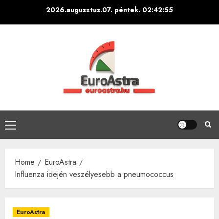
Skip
2026.augusztus.07. péntek.
02:42:56
to
content
Primary
Menu
Home
EuroAstra
Influenza idején veszélyesebb a pneumococcus
EuroAstra