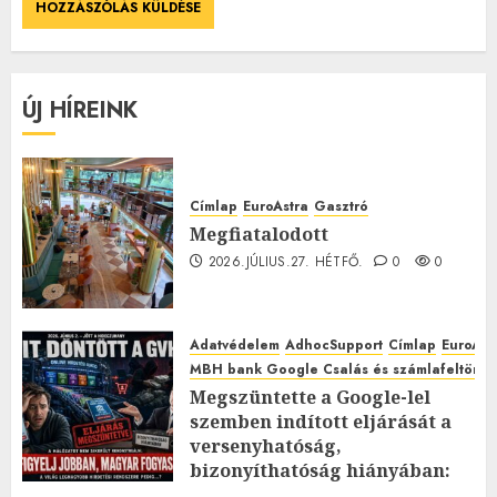
ÚJ HÍREINK
Címlap
EuroAstra
Gasztró
Megfiatalodott
2026.JÚLIUS.27. HÉTFŐ.
0
0
Adatvédelem
AdhocSupport
Címlap
EuroAst
MBH bank Google Csalás és számlafeltörés 
Megszüntette a Google-lel
szemben indított eljárását a
versenyhatóság,
bizonyíthatóság hiányában:
TE mit gondolsz erről?