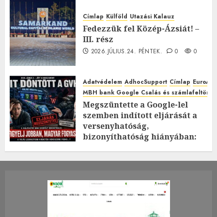
Címlap
Külföld
Utazási Kalauz
Fedezzük fel Közép-Ázsiát! –
III. rész
2026.JÚLIUS.24. PÉNTEK.
0
0
Adatvédelem
AdhocSupport
Címlap
EuroAst
MBH bank Google Csalás és számlafeltörés 
Megszüntette a Google-lel
szemben indított eljárását a
versenyhatóság,
bizonyíthatóság hiányában:
TE mit gondolsz erről?
2026.JÚLIUS.23. CSÜTÖRTÖK.
0
0