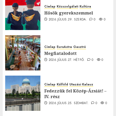
Címlap
Közszolgálati
Kultúra
Hősök gyerekszemmel
2026.JÚLIUS.29. SZERDA.
0
0
Címlap
EuroAstra
Gasztró
Megfiatalodott
2026.JÚLIUS.27. HÉTFŐ.
0
0
Címlap
Külföld
Utazási Kalauz
Fedezzük fel Közép-Ázsiát! –
IV. rész
2026.JÚLIUS.25. SZOMBAT.
0
0