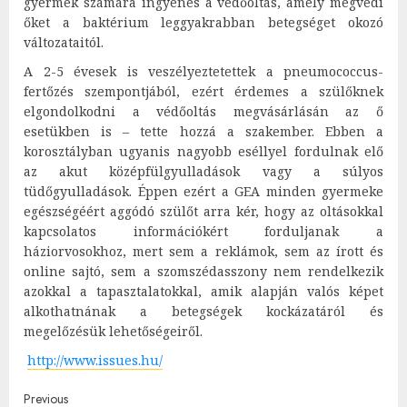
gyermek számára ingyenes a védőoltás, amely megvédi
őket a baktérium leggyakrabban betegséget okozó
változataitól.
A 2-5 évesek is veszélyeztetettek a pneumococcus-
fertőzés szempontjából, ezért érdemes a szülőknek
elgondolkodni a védőoltás megvásárlásán az ő
esetükben is – tette hozzá a szakember. Ebben a
korosztályban ugyanis nagyobb eséllyel fordulnak elő
az akut középfülgyulladások vagy a súlyos
tüdőgyulladások. Éppen ezért a GEA minden gyermeke
egészségéért aggódó szülőt arra kér, hogy az oltásokkal
kapcsolatos információkért forduljanak a
háziorvosokhoz, mert sem a reklámok, sem az írott és
online sajtó, sem a szomszédasszony nem rendelkezik
azokkal a tapasztalatokkal, amik alapján valós képet
alkothatnának a betegségek kockázatáról és
megelőzésük lehetőségeiről.
http://www.issues.hu/
Post
Previous