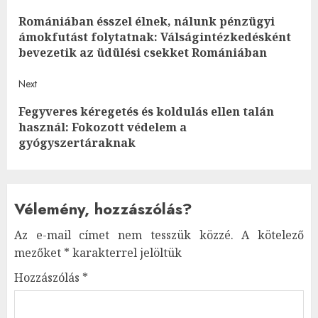
Romániában ésszel élnek, nálunk pénzügyi
navigation
Pre
ámokfutást folytatnak: Válságintézkedésként
post
bevezetik az üdülési csekket Romániában
Next
Fegyveres kéregetés és koldulás ellen talán
Next
használ: Fokozott védelem a
post:
gyógyszertáraknak
Vélemény, hozzászólás?
Az e-mail címet nem tesszük közzé.
A kötelező
mezőket
*
karakterrel jelöltük
Hozzászólás
*