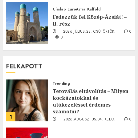
2026.JÚLIUS.23. CSÜTÖRTÖK.
0
Címlap
EuroAstra
Külföld
0
Fedezzük fel Közép-Ázsiát! –
II. rész
2026.JÚLIUS.23. CSÜTÖRTÖK.
0
0
FELKAPOTT
Trending
Tetoválás eltávolítás – Milyen
kockázatokkal és
utókezeléssel érdemes
számolni?
1
2026.AUGUSZTUS.04. KEDD.
0
0