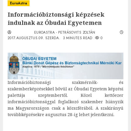
EuroAstra
Információbiztonsági képzések
indulnak az Óbudai Egyetemen
EUROASTRA - PETRÁSOVITS ZOLTÁN
2017.AUGUSZTUS.09. SZERDA.
3 MINUTES READ
0
Információbiztonsági szakmérnök- és
szakemberképzésekkel bővül az Óbudai Egyetem képzési
palettája szeptembertől. Közel kettőezer
információbiztonsággal foglalkozó szakember hiányzik
ma Magyarországon csak a közszférából. A szakirányú
továbbképzésekre augusztus 28-ig lehet jelentkezni.