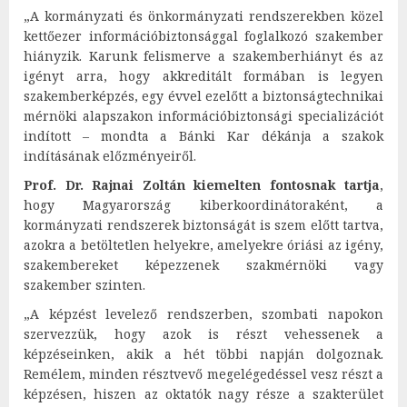
„A kormányzati és önkormányzati rendszerekben közel
kettőezer információbiztonsággal foglalkozó szakember
hiányzik. Karunk felismerve a szakemberhiányt és az
igényt arra, hogy akkreditált formában is legyen
szakemberképzés, egy évvel ezelőtt a biztonságtechnikai
mérnöki alapszakon információbiztonsági specializációt
indított – mondta a Bánki Kar dékánja a szakok
indításának előzményeiről.
Prof. Dr. Rajnai Zoltán kiemelten fontosnak tartja
,
hogy Magyarország kiberkoordinátoraként, a
kormányzati rendszerek biztonságát is szem előtt tartva,
azokra a betöltetlen helyekre, amelyekre óriási az igény,
szakembereket képezzenek szakmérnöki vagy
szakember szinten.
„A képzést levelező rendszerben, szombati napokon
szervezzük, hogy azok is részt vehessenek a
képzéseinken, akik a hét többi napján dolgoznak.
Remélem, minden résztvevő megelégedéssel vesz részt a
képzésen, hiszen az oktatók nagy része a szakterület