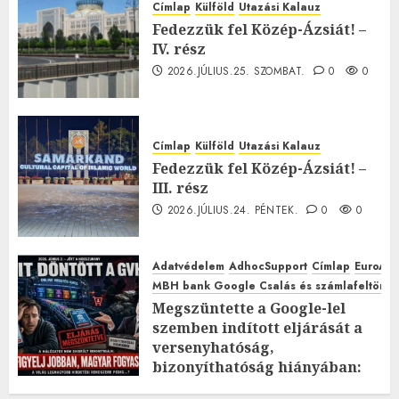
Címlap
Külföld
Utazási Kalauz
Fedezzük fel Közép-Ázsiát! –
IV. rész
2026.JÚLIUS.25. SZOMBAT.
0
0
Címlap
Külföld
Utazási Kalauz
Fedezzük fel Közép-Ázsiát! –
III. rész
2026.JÚLIUS.24. PÉNTEK.
0
0
Adatvédelem
AdhocSupport
Címlap
EuroAst
MBH bank Google Csalás és számlafeltörés 
Megszüntette a Google-lel
szemben indított eljárását a
versenyhatóság,
bizonyíthatóság hiányában:
TE mit gondolsz erről?