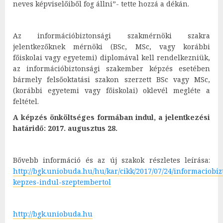
neves képviselőiből fog állni”- tette hozzá a dékán.
Az információbiztonsági szakmérnöki szakra
jelentkezőknek mérnöki (BSc, MSc, vagy korábbi
főiskolai vagy egyetemi) diplomával kell rendelkezniük,
az információbiztonsági szakember képzés esetében
bármely felsőoktatási szakon szerzett BSc vagy MSc,
(korábbi egyetemi vagy főiskolai) oklevél megléte a
feltétel.
A képzés önköltséges formában indul, a jelentkezési
határidő: 2017. augusztus 28.
Bővebb információ és az új szakok részletes leírása:
http://bgk.uniobuda.hu/hu/kar/cikk/2017/07/24/informaciob
kepzes-indul-szeptembertol
http://bgk.uniobuda.hu