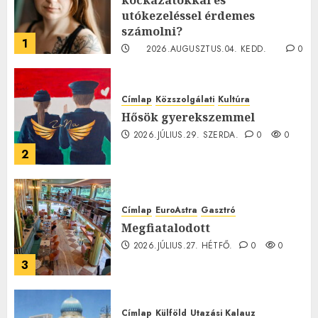
utókezeléssel érdemes
számolni?
1
2026.AUGUSZTUS.04. KEDD.
0
0
Címlap
Közszolgálati
Kultúra
Hősök gyerekszemmel
2026.JÚLIUS.29. SZERDA.
0
0
2
Címlap
EuroAstra
Gasztró
Megfiatalodott
2026.JÚLIUS.27. HÉTFŐ.
0
0
3
Címlap
Külföld
Utazási Kalauz