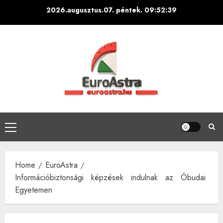
Skip
2026.augusztus.07. péntek.
09:52:40
to
content
Primary
Menu
Home
EuroAstra
Információbiztonsági képzések indulnak az Óbudai
Egyetemen