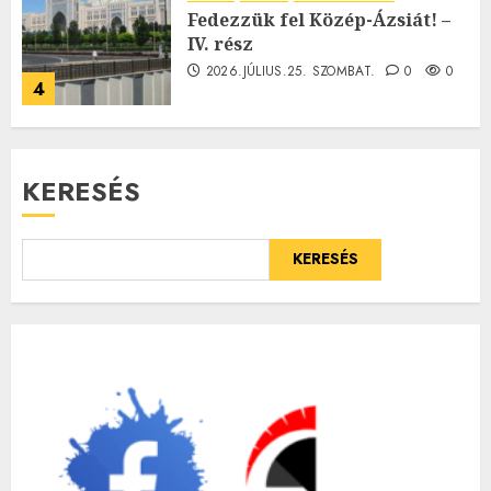
Fedezzük fel Közép-Ázsiát! –
IV. rész
2026.JÚLIUS.25. SZOMBAT.
0
0
4
KERESÉS
KERESÉS