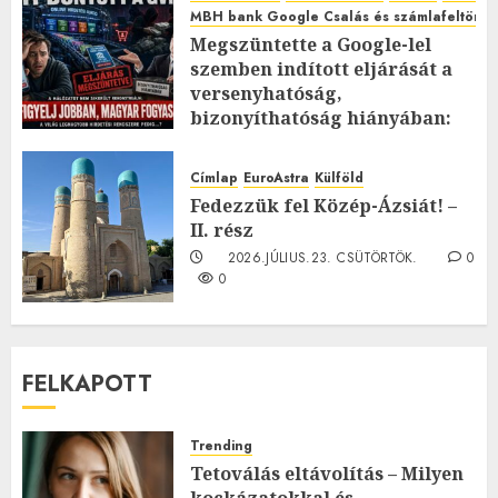
MBH bank Google Csalás és számlafeltörés 
Megszüntette a Google-lel
szemben indított eljárását a
versenyhatóság,
bizonyíthatóság hiányában:
TE mit gondolsz erről?
2026.JÚLIUS.23. CSÜTÖRTÖK.
0
Címlap
EuroAstra
Külföld
0
Fedezzük fel Közép-Ázsiát! –
II. rész
2026.JÚLIUS.23. CSÜTÖRTÖK.
0
0
FELKAPOTT
Trending
Tetoválás eltávolítás – Milyen
kockázatokkal és