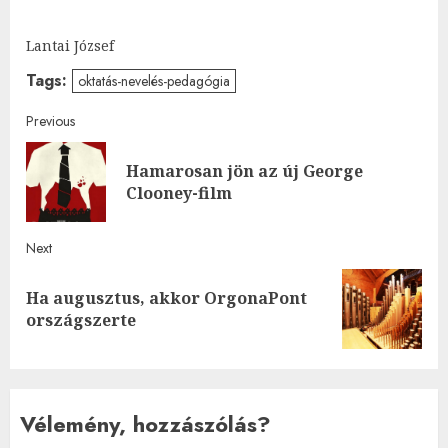
Lantai József
Tags:
oktatás-nevelés-pedagógia
Post
Previous
navigation
Hamarosan jön az új George
Pre
Clooney-film
post
Next
Ha augusztus, akkor OrgonaPont
Next
országszerte
post:
Vélemény, hozzászólás?