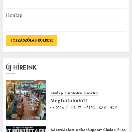
Honlap
ÚJ HÍREINK
Címlap
EuroAstra
Gasztró
Megfiatalodott
2026.JÚLIUS.27. HÉTFŐ.
0
0
Adatvédelem
AdhocSupport
Címlap
EuroAst