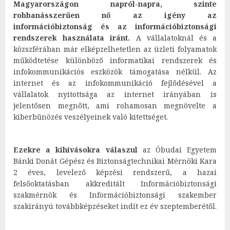
Magyarországon napról-napra, szinte
robbanásszerűen nő az igény az
információbiztonság és az információbiztonsági
rendszerek használata iránt.
A vállalatoknál és a
közszférában már elképzelhetetlen az üzleti folyamatok
működtetése különböző informatikai rendszerek és
infokommunikációs eszközök támogatása nélkül. Az
internet és az infokommunikáció fejlődésével a
vállalatok nyitottsága az internet irányában is
jelentősen megnőtt, ami rohamosan megnövelte a
kiberbűnözés veszélyeinek való kitettséget.
Ezekre a kihívásokra válaszul
az Óbudai Egyetem
Bánki Donát Gépész és Biztonságtechnikai Mérnöki Kara
2 éves, levelező képzési rendszerű, a hazai
felsőoktatásban akkreditált Információbiztonsági
szakmérnök és Információbiztonsági szakember
szakirányú továbbképzéseket indít ez év szeptemberétől.