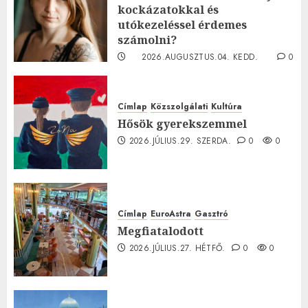
kockázatokkal és
utókezeléssel érdemes
számolni?
2026.AUGUSZTUS.04. KEDD.
0
0
Címlap
Közszolgálati
Kultúra
Hősök gyerekszemmel
2026.JÚLIUS.29. SZERDA.
0
0
Címlap
EuroAstra
Gasztró
Megfiatalodott
2026.JÚLIUS.27. HÉTFŐ.
0
0