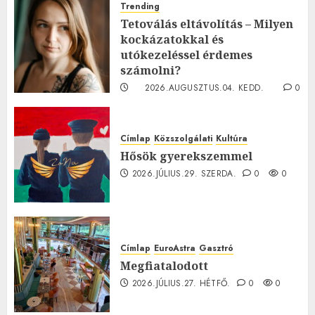
Trending
Tetoválás eltávolítás – Milyen
kockázatokkal és
utókezeléssel érdemes
számolni?
2026.AUGUSZTUS.04. KEDD.
0
0
Címlap
Közszolgálati
Kultúra
Hősök gyerekszemmel
2026.JÚLIUS.29. SZERDA.
0
0
Címlap
EuroAstra
Gasztró
Megfiatalodott
2026.JÚLIUS.27. HÉTFŐ.
0
0