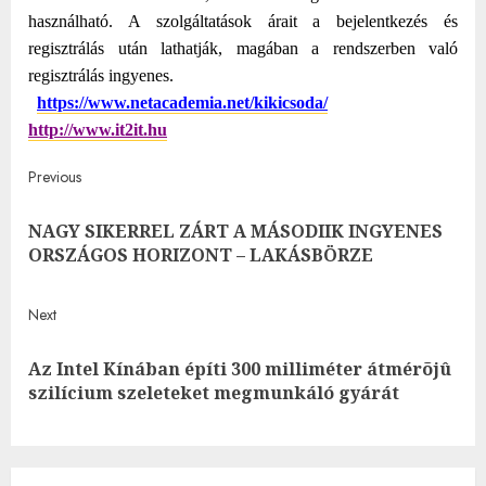
használható. A szolgáltatások árait a bejelentkezés és
regisztrálás után lathatják, magában a rendszerben való
regisztrálás ingyenes.
https://www.netacademia.net/kikicsoda/
http://www.it2it.hu
Post
Previous
navigation
NAGY SIKERREL ZÁRT A MÁSODIIK INGYENES
Pre
ORSZÁGOS HORIZONT – LAKÁSBÖRZE
post
Next
Az Intel Kínában építi 300 milliméter átmérõjû
Next
szilícium szeleteket megmunkáló gyárát
post: