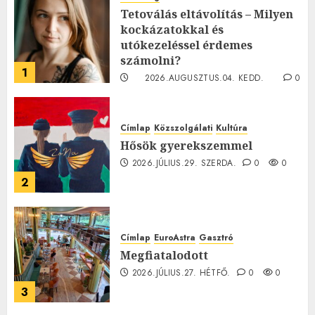
Tetoválás eltávolítás – Milyen
kockázatokkal és
utókezeléssel érdemes
számolni?
1
2026.AUGUSZTUS.04. KEDD.
0
0
Címlap
Közszolgálati
Kultúra
Hősök gyerekszemmel
2026.JÚLIUS.29. SZERDA.
0
0
2
Címlap
EuroAstra
Gasztró
Megfiatalodott
2026.JÚLIUS.27. HÉTFŐ.
0
0
3