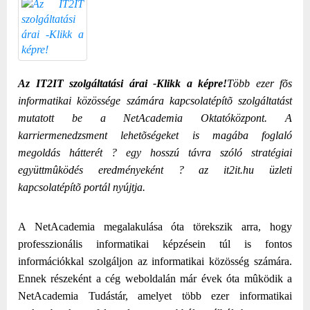
Az IT2IT szolgáltatási árai -Klikk a képre!
Több ezer fõs
informatikai közössége számára kapcsolatépítõ szolgáltatást
mutatott be a NetAcademia Oktatóközpont. A
karriermenedzsment lehetõségeket is magába foglaló
megoldás hátterét ? egy hosszú távra szóló stratégiai
együttmûködés eredményeként ? az it2it.hu üzleti
kapcsolatépítõ portál nyújtja.
A NetAcademia megalakulása óta törekszik arra, hogy
professzionális informatikai képzésein túl is fontos
információkkal szolgáljon az informatikai közösség számára.
Ennek részeként a cég weboldalán már évek óta mûködik a
NetAcademia Tudástár, amelyet több ezer informatikai