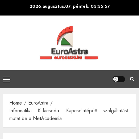
Skip
2026.augusztus.07. péntek.
03:35:58
to
content
Primary
Menu
Home
EuroAstra
Informatikai Ki-kicsoda -Kapcsolatépítõ szolgáltatást
mutat be a NetAcademia