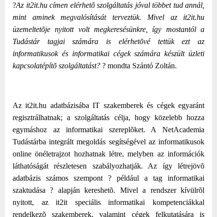
?
Az it2it.hu címen elérhetõ szolgáltatás jóval többet tud annál,
mint aminek megvalósítását terveztük. Mivel az it2it.hu
üzemeltetõje nyitott volt megkeresésünkre, így mostantól a
Tudástár tagjai számára is elérhetõvé tettük ezt az
informatikusok és informatikai cégek számára készült üzleti
kapcsolatépítõ szolgáltatást?
? mondta Szántó Zoltán.
Az it2it.hu adatbázisába IT szakemberek és cégek egyaránt
regisztrálhatnak; a szolgáltatás célja, hogy közelebb hozza
egymáshoz az informatikai szereplõket. A NetAcademia
Tudástárba integrált megoldás segítségével az informatikusok
online önéletrajzot hozhatnak létre, melyben az információk
láthatóságát részletesen szabályozhatják. Az így létrejövõ
adatbázis számos szempont ? például a tag informatikai
szaktudása ? alapján kereshetõ. Mivel a rendszer kívülrõl
nyitott, az it2it speciális informatikai kompetenciákkal
rendelkezõ szakemberek, valamint cégek felkutatására is