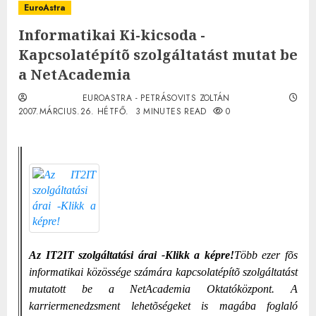
EuroAstra
Informatikai Ki-kicsoda -
Kapcsolatépítõ szolgáltatást mutat be
a NetAcademia
EUROASTRA - PETRÁSOVITS ZOLTÁN
2007.MÁRCIUS.26. HÉTFŐ.
3 MINUTES READ
0
Az IT2IT szolgáltatási árai -Klikk a képre!
Több ezer fõs
informatikai közössége számára kapcsolatépítõ szolgáltatást
mutatott be a NetAcademia Oktatóközpont. A
karriermenedzsment lehetõségeket is magába foglaló