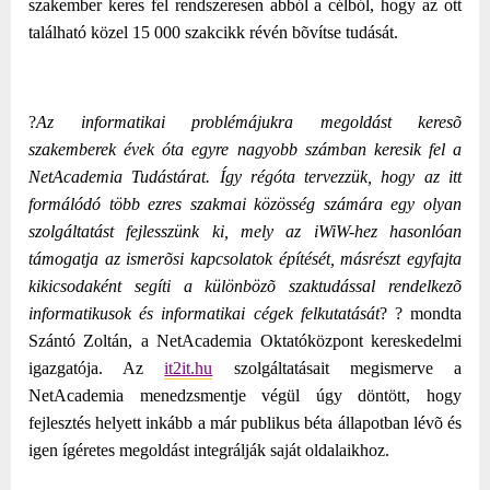
szakember keres fel rendszeresen abból a célból, hogy az ott
található közel 15 000 szakcikk révén bõvítse tudását.
?
Az informatikai problémájukra megoldást keresõ
szakemberek évek óta egyre nagyobb számban keresik fel a
NetAcademia Tudástárat. Így régóta tervezzük, hogy az itt
formálódó több ezres szakmai közösség számára egy olyan
szolgáltatást fejlesszünk ki, mely az iWiW-hez hasonlóan
támogatja az ismerõsi kapcsolatok építését, másrészt egyfajta
kikicsodaként segíti a különbözõ szaktudással rendelkezõ
informatikusok és informatikai cégek felkutatását
? ? mondta
Szántó Zoltán, a NetAcademia Oktatóközpont kereskedelmi
igazgatója. Az
it2it.hu
szolgáltatásait megismerve a
NetAcademia menedzsmentje végül úgy döntött, hogy
fejlesztés helyett inkább a már publikus béta állapotban lévõ és
igen ígéretes megoldást integrálják saját oldalaikhoz.