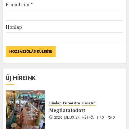
E-mail cím
*
Honlap
ÚJ HÍREINK
Címlap
EuroAstra
Gasztró
Megfiatalodott
2026.JÚLIUS.27. HÉTFŐ.
0
0