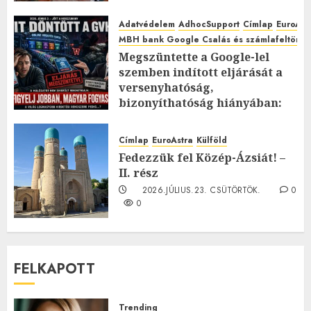
Adatvédelem
AdhocSupport
Címlap
EuroAst
MBH bank Google Csalás és számlafeltörés 
Megszüntette a Google-lel
szemben indított eljárását a
versenyhatóság,
bizonyíthatóság hiányában:
TE mit gondolsz erről?
2026.JÚLIUS.23. CSÜTÖRTÖK.
0
Címlap
EuroAstra
Külföld
0
Fedezzük fel Közép-Ázsiát! –
II. rész
2026.JÚLIUS.23. CSÜTÖRTÖK.
0
0
FELKAPOTT
Trending