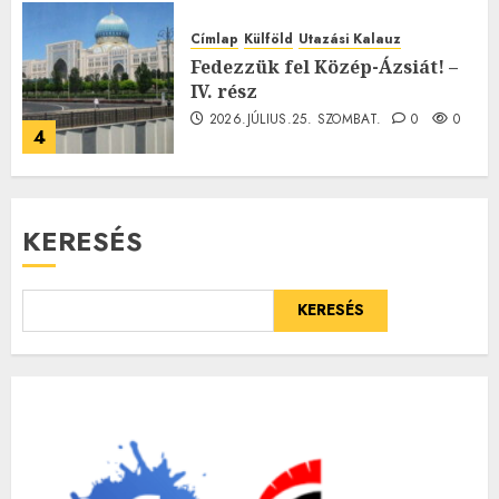
Címlap
Külföld
Utazási Kalauz
Fedezzük fel Közép-Ázsiát! –
IV. rész
2026.JÚLIUS.25. SZOMBAT.
0
0
4
KERESÉS
KERESÉS