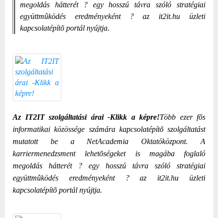
megoldás hátterét ? egy hosszú távra szóló stratégiai
együttmûködés eredményeként ? az it2it.hu üzleti
kapcsolatépítõ portál nyújtja.
Az IT2IT szolgáltatási árai -Klikk a képre!
Több ezer fõs
informatikai közössége számára kapcsolatépítõ szolgáltatást
mutatott be a NetAcademia Oktatóközpont. A
karriermenedzsment lehetõségeket is magába foglaló
megoldás hátterét ? egy hosszú távra szóló stratégiai
együttmûködés eredményeként ? az it2it.hu üzleti
kapcsolatépítõ portál nyújtja.