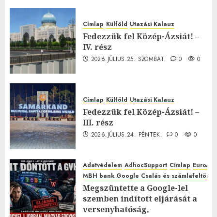
Címlap
Külföld
Utazási Kalauz
Fedezzük fel Közép-Ázsiát! –
IV. rész
2026.JÚLIUS.25. SZOMBAT.
0
0
Címlap
Külföld
Utazási Kalauz
Fedezzük fel Közép-Ázsiát! –
III. rész
2026.JÚLIUS.24. PÉNTEK.
0
0
Adatvédelem
AdhocSupport
Címlap
EuroAst
MBH bank Google Csalás és számlafeltörés 
Megszüntette a Google-lel
szemben indított eljárását a
versenyhatóság,