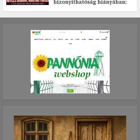
bizonyíthatóság hiányában:
TE mit gondolsz erről?
2026.JÚLIUS.23. CSÜTÖRTÖK.
0
0