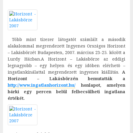
Több mint tízezer látogatót számlált a második
alakalommal megrendezett Ingyenes Országos Horizont
– Lakásbörzét Budapesten, 2007. március 23-25. között a
Lurdy Házban.A Horizont – Lakásbörze az eddigi
legnagyobb – egy helyen és egy idõben elérhetõ –
ingatlankínálattal megrendezett ingyenes kiállítás.
A
Horizont – Lakásbörzén bemutatták a
http://www.ingatlanhorizont.hu/
honlapot, amelyen
bárki egy percen belül felbecsülheti ingatlana
értékét.