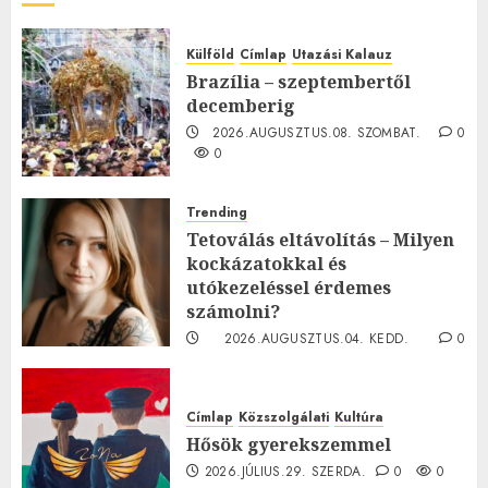
Külföld
Címlap
Utazási Kalauz
Brazília – szeptembertől
decemberig
2026.AUGUSZTUS.08. SZOMBAT.
0
0
Trending
Tetoválás eltávolítás – Milyen
kockázatokkal és
utókezeléssel érdemes
számolni?
2026.AUGUSZTUS.04. KEDD.
0
0
Címlap
Közszolgálati
Kultúra
Hősök gyerekszemmel
2026.JÚLIUS.29. SZERDA.
0
0