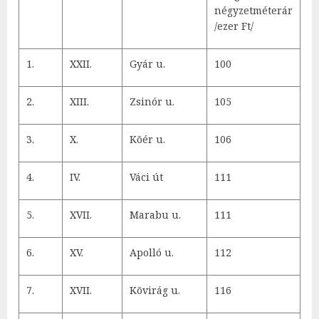
négyzetméterár
/ezer Ft/
1.
XXII.
Gyár u.
100
2.
XIII.
Zsinór u.
105
3.
X.
Kõér u.
106
4.
IV.
Váci út
111
5.
XVII.
Marabu u.
111
6.
XV.
Apolló u.
112
7.
XVII.
Kõvirág u.
116