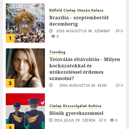
Külföld
Címlap
Utazási Kalauz
Brazília – szeptembertől
decemberig
2026.AUGUSZTUS.08. SZOMBAT.
0
0
1
Trending
Tetoválás eltávolítás – Milyen
kockázatokkal és
utókezeléssel érdemes
számolni?
2
2026.AUGUSZTUS.04. KEDD.
0
0
Címlap
Közszolgálati
Kultúra
Hősök gyerekszemmel
2026.JÚLIUS.29. SZERDA.
0
0
3