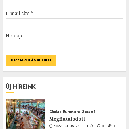
E-mail cím
*
Honlap
ÚJ HÍREINK
Címlap
EuroAstra
Gasztró
Megfiatalodott
2026.JÚLIUS.27. HÉTFŐ.
0
0