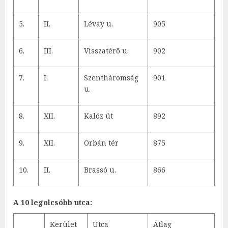
5.
II.
Lévay u.
905
6.
III.
Visszatérõ u.
902
7.
I.
Szentháromság
901
u.
8.
XII.
Kalóz út
892
9.
XII.
Orbán tér
875
10.
II.
Brassó u.
866
A 10 legolcsóbb utca:
Kerület
Utca
Átlag