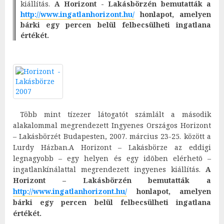
kiállítás.
A Horizont - Lakásbörzén bemutatták a
http://www.ingatlanhorizont.hu/
honlapot, amelyen
bárki egy percen belül felbecsülheti ingatlana
értékét.
Több mint tízezer látogatót számlált a második
alakalommal megrendezett Ingyenes Országos Horizont
– Lakásbörzét Budapesten, 2007. március 23-25. között a
Lurdy Házban.A Horizont – Lakásbörze az eddigi
legnagyobb – egy helyen és egy idõben elérhetõ –
ingatlankínálattal megrendezett ingyenes kiállítás.
A
Horizont – Lakásbörzén bemutatták a
http://www.ingatlanhorizont.hu/
honlapot, amelyen
bárki egy percen belül felbecsülheti ingatlana
értékét.