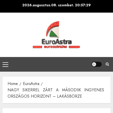
Skip
2026.augusztus.08. szombat.
20:57:30
to
content
Primary
Menu
Home
EuroAstra
NAGY SIKERREL ZÁRT A MÁSODIIK INGYENES
ORSZÁGOS HORIZONT – LAKÁSBÖRZE