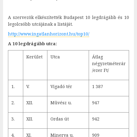
A szervezõk elkészítették Budapest 10 legdrágább és 10
legolcsóbb utcájának a listáját.
http://www.ingatlanhorizont.hu/top10/
A 10 legdrágább utca:
Kerület
Utca
Átlag
négyzetméterár
/ezer Ft/
1.
V.
Vigadó tér
1 387
2.
XII.
Mûvész u.
947
3.
XII.
Ordas út
942
4.
XI.
Minerva u.
909