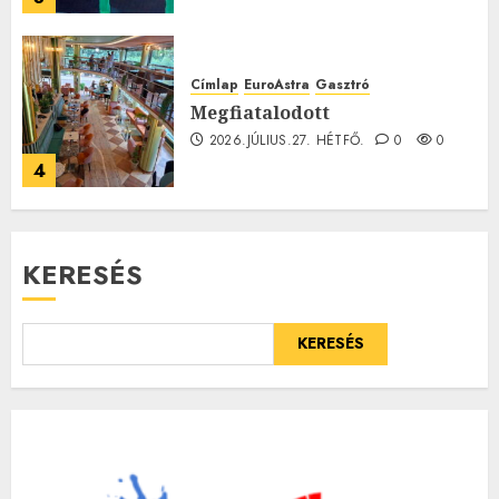
Címlap
EuroAstra
Gasztró
Megfiatalodott
2026.JÚLIUS.27. HÉTFŐ.
0
0
4
KERESÉS
KERESÉS