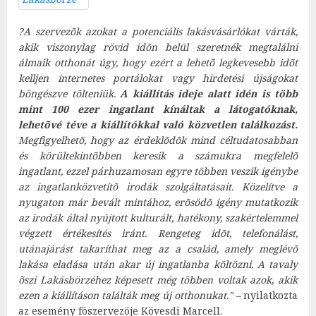
?A szervezõk azokat a potenciális lakásvásárlókat várták,
akik viszonylag rövid idõn belül szeretnék megtalálni
álmaik otthonát úgy, hogy ezért a lehetõ legkevesebb idõt
kelljen internetes portálokat vagy hirdetési újságokat
böngészve tölteniük.
A kiállítás ideje alatt idén is több
mint 100 ezer ingatlant kínáltak a látogatóknak,
lehetõvé téve a kiállítókkal való közvetlen találkozást.
Megfigyelhetõ, hogy az érdeklõdõk mind céltudatosabban
és körültekintõbben keresik a számukra megfelelõ
ingatlant, ezzel párhuzamosan egyre többen veszik igénybe
az ingatlanközvetítõ irodák szolgáltatásait. Közelítve a
nyugaton már bevált mintához, erõsödõ igény mutatkozik
az irodák által nyújtott kulturált, hatékony, szakértelemmel
végzett értékesítés iránt. Rengeteg idõt, telefonálást,
utánajárást takaríthat meg az a család, amely meglévõ
lakása eladása után akar új ingatlanba költözni. A tavaly
õszi Lakásbörzéhez képesett még többen voltak azok, akik
ezen a kiállításon találták meg új otthonukat." –
nyilatkozta
az esemény fõszervezõje Kövesdi Marcell.