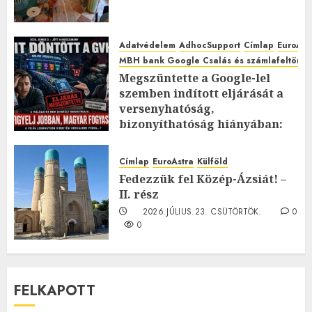
Adatvédelem
AdhocSupport
Címlap
EuroAst
MBH bank Google Csalás és számlafeltörés 
Megszüntette a Google-lel
szemben indított eljárását a
versenyhatóság,
bizonyíthatóság hiányában:
TE mit gondolsz erről?
2026.JÚLIUS.23. CSÜTÖRTÖK.
0
Címlap
EuroAstra
Külföld
0
Fedezzük fel Közép-Ázsiát! –
II. rész
2026.JÚLIUS.23. CSÜTÖRTÖK.
0
0
FELKAPOTT