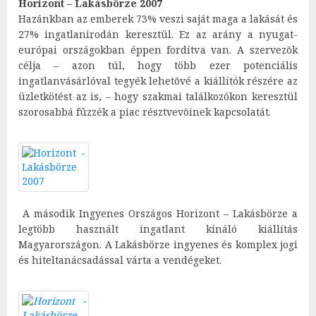
Horizont – Lakásbörze 2007
Hazánkban az emberek 73% veszi saját maga a lakását és
27% ingatlanirodán keresztül. Ez az arány a nyugat-
európai országokban éppen fordítva van. A szervezõk
célja – azon túl, hogy több ezer potenciális
ingatlanvásárlóval tegyék lehetõvé a kiállítók részére az
üzletkötést az is, – hogy szakmai találkozókon keresztül
szorosabbá fûzzék a piac résztvevõinek kapcsolatát.
A második Ingyenes Országos Horizont – Lakásbörze a
legtöbb használt ingatlant kínáló kiállítás
Magyarországon. A Lakásbörze ingyenes és komplex jogi
és hiteltanácsadással várta a vendégeket.