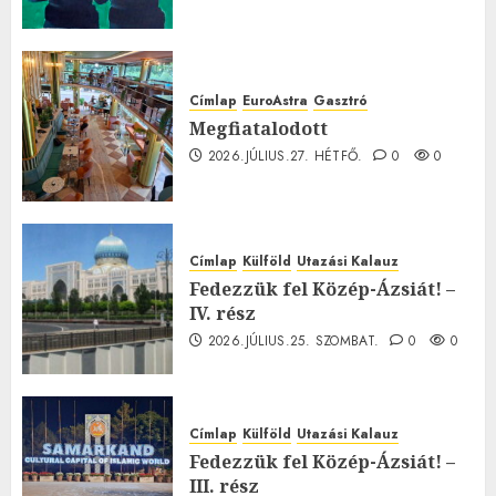
Címlap
EuroAstra
Gasztró
Megfiatalodott
2026.JÚLIUS.27. HÉTFŐ.
0
0
Címlap
Külföld
Utazási Kalauz
Fedezzük fel Közép-Ázsiát! –
IV. rész
2026.JÚLIUS.25. SZOMBAT.
0
0
Címlap
Külföld
Utazási Kalauz
Fedezzük fel Közép-Ázsiát! –
III. rész