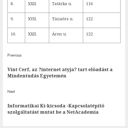
8.
XXII.
Tatárka u.
116
9.
XVII.
Tiszaörs u.
122
10.
XXII.
Áron u.
122
Post
Previous
navigation
Vint Cerf, az ?internet atyja? tart elõadást a
Pre
Mindentudás Egyetemén
post
Next
Informatikai Ki-kicsoda -Kapcsolatépítõ
Next
szolgáltatást mutat be a NetAcademia
post: